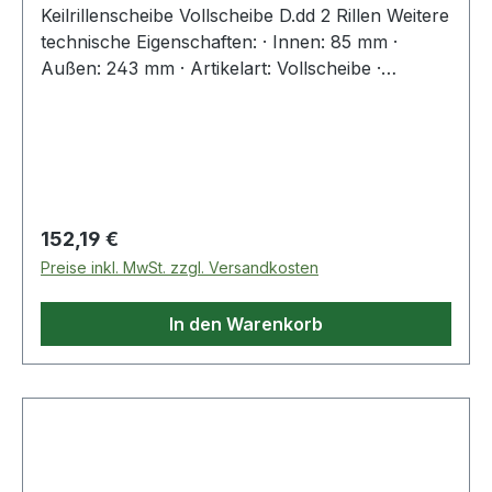
Keilrillenscheibe Vollscheibe D.dd 2 Rillen Weitere
technische Eigenschaften: · Innen: 85 mm ·
Außen: 243 mm · Artikelart: Vollscheibe ·
Passende TB: 2517 · Profil: 17, SPB, XPB, B
Weitere Produkte im Bereich Keilrillenscheibe
Regulärer Preis:
152,19 €
Preise inkl. MwSt. zzgl. Versandkosten
In den Warenkorb