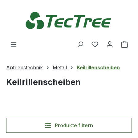
Zum Hauptinhalt springen
Du hast 0 Produ
Ware
Antriebstechnik
Metall
Keilrillenscheiben
Keilrillenscheiben
Produkte filtern