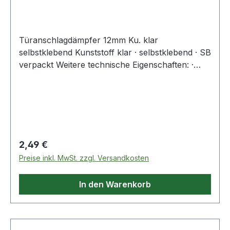
Türanschlagdämpfer 12mm Ku. klar
selbstklebend Kunststoff klar · selbstklebend · SB
verpackt Weitere technische Eigenschaften: ·
Oberfläche: klar
Regulärer Preis:
2,49 €
Preise inkl. MwSt. zzgl. Versandkosten
In den Warenkorb