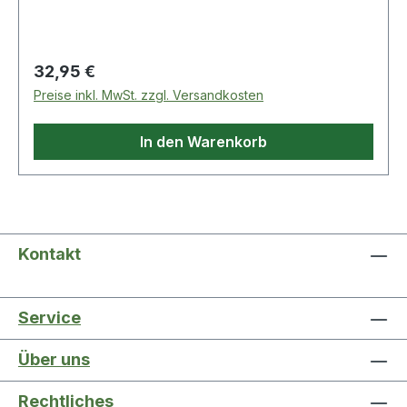
Vorhängeschloss|Volumen: 8,5L|Belastbarkeit:
12kg|Gewicht: 3kg|Abmessungen Außen:
66,5x33,5x28cm|Abmessungen Innen:
Regulärer Preis:
32,95 €
64x28x22cm Lieferumfang:|1 Kunststoffbox
Preise inkl. MwSt. zzgl. Versandkosten
Weitere Produkte im Bereich
In den Warenkorb
Kontakt
Service
Über uns
Rechtliches