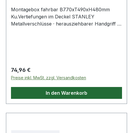
Montagebox fahrbar B770xT490xH480mm
Ku.Vertiefungen im Deckel STANLEY
Metallverschlüsse · herausziehbarer Handgriff ·
herausnehmbare Ablage · zwei Vertiefungen im
Deckel zum Einlegen und Bearbeiten von
Werkstücken · zwei große Vollgummiräder · 90 l
Fassungsvolumen Weitere technische
Eigenschaften: · Volumen: 90l · Ausstattung:
Vertiefungen im Deckel
Regulärer Preis:
74,96 €
Preise inkl. MwSt. zzgl. Versandkosten
In den Warenkorb