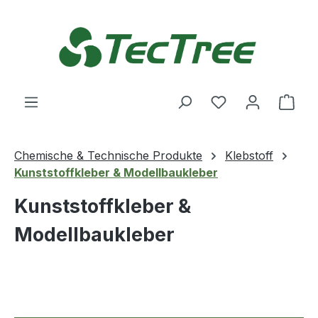
Zum Hauptinhalt springen
Du hast 0 Produ
Ware
Chemische & Technische Produkte
Klebstoff
Kunststoffkleber & Modellbaukleber
Kunststoffkleber &
Modellbaukleber