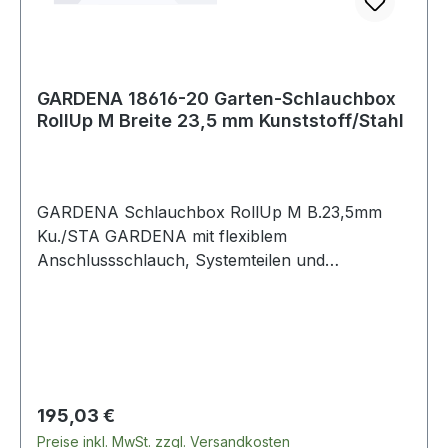
GARDENA 18616-20 Garten-Schlauchbox
RollUp M Breite 23,5 mm Kunststoff/Stahl
GARDENA Schlauchbox RollUp M B.23,5mm
Ku./STA GARDENA mit flexiblem
Anschlussschlauch, Systemteilen und
Reinigungsspritze, mit 2 Sprühstrahloptionen ·
mit Metallstandfuß/Erdspieß, wird mit Hilfe der
Montagestange in den Rasen gedreht und der
Schlaucha
Regulärer Preis:
195,03 €
Preise inkl. MwSt. zzgl. Versandkosten