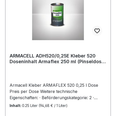
ARMACELL ADH520/0,25E Kleber 520
Doseninhalt Armaflex 250 ml (Pinseldose)
E 0,25
Armacell Kleber ARMAFLEX 520 0,25 l Dose
Preis per Dose Weitere technische
Eigenschaften: · Beförderungskategorie: 2 ·
Gefahrenhinweis: EUH208 · Gefahrenklasse: 3 ·
Inhalt:
0.25 Liter
(94,68 € / 1 Liter)
GHS-Gefahrenpiktogramm: GHS09 ·