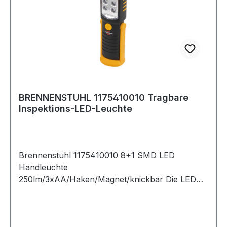
BRENNENSTUHL 1175410010 Tragbare
Inspektions-LED-Leuchte
Brennenstuhl 1175410010 8+1 SMD LED
Handleuchte
250lm/3xAA/Haken/Magnet/knickbar Die LED
Handleuchte von Brennenstuhl ist handlich,
kompakt, vielseitig einsetzbar - mit 8 superhellen
SMD LEDs vorne mit spezieller Linsenoptik und 1