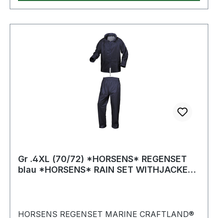
außerdem mit wasserdichter Anschlussklemme
Kellerlampe mit neutralweißer Lichtfarbe von
4000 K - sorgt für eine perfekte Ausleuchtung
und angenehmes Licht Kellerleuchte mit
stoßfestem Gehäuse aus Kunststoff mit
transluzenter Abdeckung Lieferumfang: 1x LED
Ovalleuchte 4000 K in der Farbe weiß inklusive
Wandhalterung und Schraubenset - in bester
Qualität von brennenstuhl® Weitere Produkte im
Bereich
Gr .4XL (70/72) *HORSENS* REGENSET
blau *HORSENS* RAIN SET WITHJACKET
AND TROUSE
HORSENS REGENSET MARINE CRAFTLAND®