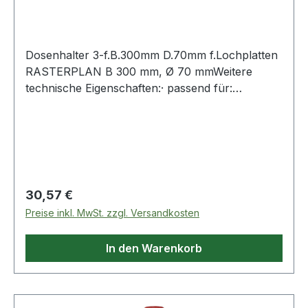
für Lo
Dosenhalter 3-f.B.300mm D.70mm f.Lochplatten
RASTERPLAN B 300 mm, Ø 70 mmWeitere
technische Eigenschaften:· passend für:
Lochplatten
Regulärer Preis:
30,57 €
Preise inkl. MwSt. zzgl. Versandkosten
In den Warenkorb