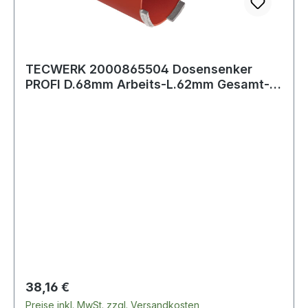
TECWERK 2000865504 Dosensenker
PROFI D.68mm Arbeits-L.62mm Gesamt-
L.90mm gelötet
Regulärer Preis:
38,16 €
Preise inkl. MwSt. zzgl. Versandkosten