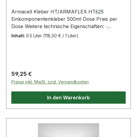
Armacell Kleber HT/ARMAFLEX HT625
Einkomponentenkleber 500ml Dose Preis per
Dose Weitere technische Eigenschaften: ·
Beförderungskategorie: 2 · Gefahrenhinweis:
Inhalt:
0.5 Liter
(118,50 € / 1 Liter)
H411 · Gefahrenklasse: 3 · GHS-
Gefahrenpiktogramm: GHS02 ·
Sicherheitshinweis: P210 · Signalwort Achtung:
Nein · Signalwort Gefahr: Ja
Regulärer Preis:
59,25 €
Preise inkl. MwSt. zzgl. Versandkosten
In den Warenkorb