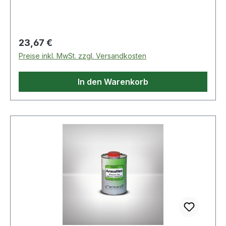
Sicherheitshinweis: P312 · Signalwort Achtung:
Nein · Signalwort Gefahr: Ja
Regulärer Preis:
23,67 €
Preise inkl. MwSt. zzgl. Versandkosten
In den Warenkorb