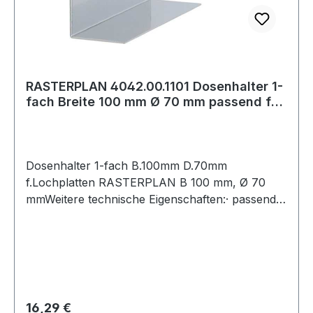
RASTERPLAN 4042.00.1101 Dosenhalter 1-
fach Breite 100 mm Ø 70 mm passend für
Lo
Dosenhalter 1-fach B.100mm D.70mm
f.Lochplatten RASTERPLAN B 100 mm, Ø 70
mmWeitere technische Eigenschaften:· passend
für: Lochplatten
Regulärer Preis:
16,29 €