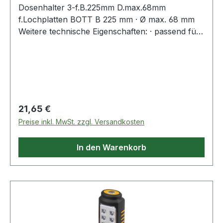
Dosenhalter 3-f.B.225mm D.max.68mm
f.Lochplatten BOTT B 225 mm · Ø max. 68 mm
Weitere technische Eigenschaften: · passend für:
Lochplatten
Regulärer Preis:
21,65 €
Preise inkl. MwSt. zzgl. Versandkosten
In den Warenkorb