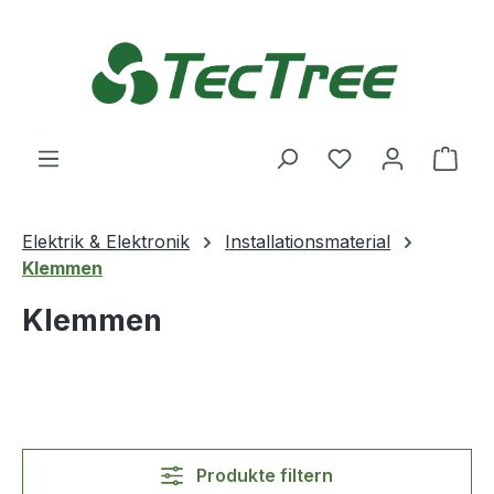
Zum Hauptinhalt springen
Du hast 0 Produ
Ware
Elektrik & Elektronik
Installationsmaterial
Klemmen
Klemmen
Produkte filtern