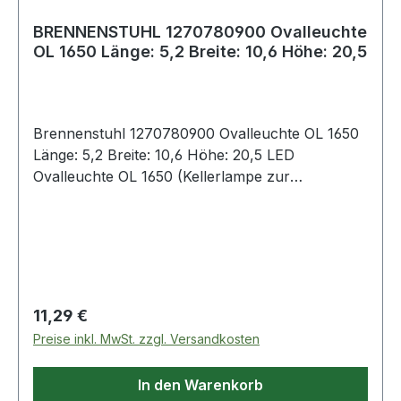
BRENNENSTUHL 1270780900 Ovalleuchte
OL 1650 Länge: 5,2 Breite: 10,6 Höhe: 20,5
Brennenstuhl 1270780900 Ovalleuchte OL 1650
Länge: 5,2 Breite: 10,6 Höhe: 20,5 LED
Ovalleuchte OL 1650 (Kellerlampe zur
Wandmontage, 15W, 1680lm, 4000K, für innen
und außen geeignet
IP65)neuArtikelnummer1270780900EAN400712
3678204 LED Ovalleuchte 15 W für den Innen-
und Außenbereich IP65 eignet sich ideal für die
Verwendung in Feuchträumen, wie
Regulärer Preis:
11,29 €
beispielsweise in der Garage, im Keller, in der
Preise inkl. MwSt. zzgl. Versandkosten
Werkstatt oder auch im Garten Einfache
Installation der LED Außenwandleuchte dank
In den Warenkorb
beiliegender Wandhalterung und Schraubenset,