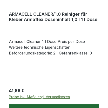
ARMACELL CLEANER/1,0 Reiniger für
Kleber Armaflex Doseninhalt 1,0 l 1 l Dose
Armacell Cleaner 1 l Dose Preis per Dose
Weitere technische Eigenschaften: ·
Beförderungskategorie: 2 · Gefahrenklasse: 3
Regulärer Preis:
41,88 €
Preise inkl. MwSt. zzgl. Versandkosten