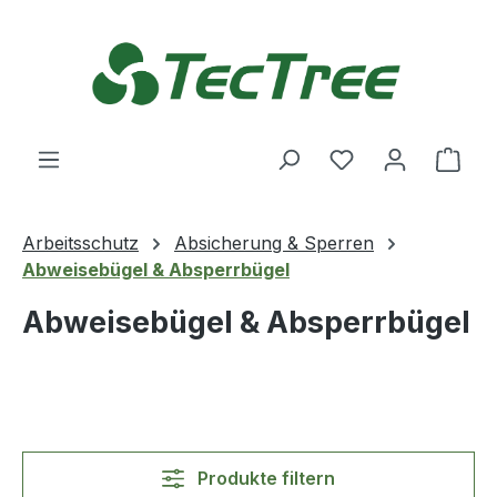
Zum Hauptinhalt springen
Du hast 0 Produ
Ware
Arbeitsschutz
Absicherung & Sperren
Abweisebügel & Absperrbügel
Abweisebügel & Absperrbügel
Produkte filtern