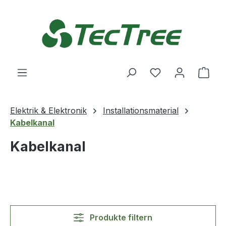
Zum Hauptinhalt springen
Du hast 0 Produ
Ware
Elektrik & Elektronik
Installationsmaterial
Kabelkanal
Kabelkanal
Produkte filtern