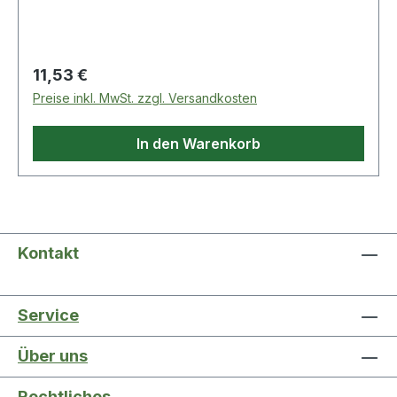
gefärbt.
Regulärer Preis:
11,53 €
Preise inkl. MwSt. zzgl. Versandkosten
In den Warenkorb
Kontakt
Service
Über uns
Rechtliches