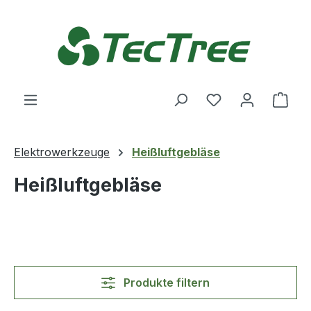
Zum Hauptinhalt springen
Du hast 0 Produ
Ware
Elektrowerkzeuge
Heißluftgebläse
Heißluftgebläse
Produkte filtern