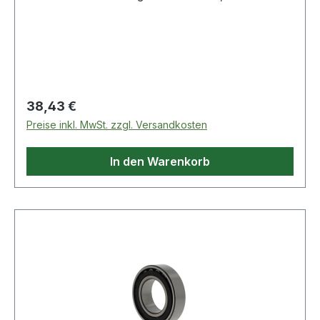
Gemüsebeeten · das Wasser sickert entlang der
gesamten Länge aus dem Schlauch · sehr
wassersparende und gezielte Bewässerung W
Regulärer Preis:
38,43 €
Preise inkl. MwSt. zzgl. Versandkosten
In den Warenkorb