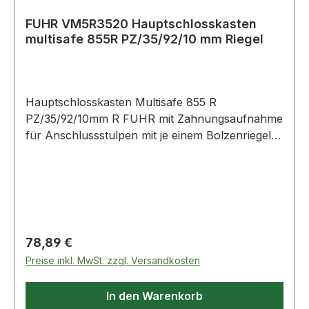
FUHR VM5R3520 Hauptschlosskasten
multisafe 855R PZ/35/92/10 mm Riegel
Hauptschlosskasten Multisafe 855 R
PZ/35/92/10mm R FUHR mit Zahnungsaufnahme
für Anschlussstulpen mit je einem Bolzenriegel ·
PZ · allseitig geschlossener Schlosskasten · ohne
StulpWeitere technische Eigenschaften:·
Lochung: PZ· Schlosskasten: allseitig
geschlossen· passend für: Haus- und
Wohnungstüren
Regulärer Preis:
78,89 €
Preise inkl. MwSt. zzgl. Versandkosten
In den Warenkorb