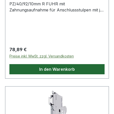
PZ/40/92/10mm R FUHR mit
Zahnungsaufnahme für Anschlussstulpen mit je
einem Bolzenriegel · PZ · allseitig geschlossener
Schlosskasten · ohne StulpWeitere technische
Eigenschaften:· Lochung: PZ· Schlosskasten:
allseitig geschlossen· passend für: Haus- und
Wohnungstüren
Regulärer Preis:
78,89 €
Preise inkl. MwSt. zzgl. Versandkosten
In den Warenkorb