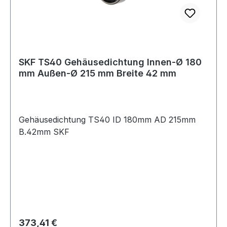
SKF TS40 Gehäusedichtung Innen-Ø 180
mm Außen-Ø 215 mm Breite 42 mm
Gehäusedichtung TS40 ID 180mm AD 215mm
B.42mm SKF
Regulärer Preis:
373,41 €