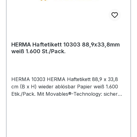
HERMA Haftetikett 10303 88,9x33,8mm
weiß 1.600 St./Pack.
HERMA 10303 HERMA Haftetikett 88,9 x 33,8
cm (B x H) wieder ablösbar Papier weiß 1.600
Etik./Pack. Mit Movables®-Technology: sicher
haftend auf allen glatten · trockenen ·
unbeschädigten und staubfreien Flächen ·
rückstandsfrei wieder abziehbar ohne den
Untergrund zu beschädigen · problemlos
repositionierbar und mehrfach wieder haftend.