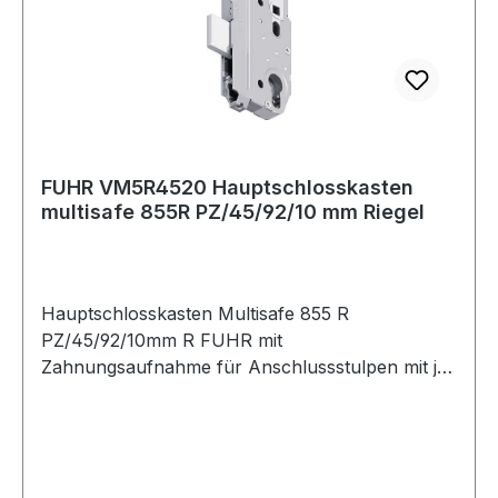
FUHR VM5R4520 Hauptschlosskasten
multisafe 855R PZ/45/92/10 mm Riegel
Hauptschlosskasten Multisafe 855 R
PZ/45/92/10mm R FUHR mit
Zahnungsaufnahme für Anschlussstulpen mit je
einem Bolzenriegel · PZ · allseitig geschlossener
Schlosskasten · ohne StulpWeitere technische
Eigenschaften:· Lochung: PZ· Schlosskasten:
allseitig geschlossen· passend für: Haus- und