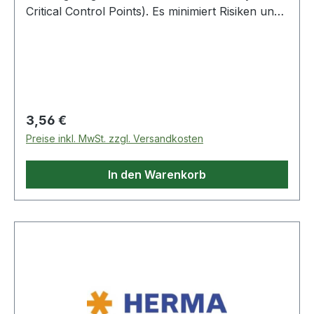
Critical Control Points). Es minimiert Risiken und
kann Sicherheit bei Pandemien wie Covid-19 für
Mitarbeiter und Produkte bieten. Mit einer
HACCP-Lösung erfüllen Sie rechtliche Vorgaben
und minimieren Haftungsrisiken.
Regulärer Preis:
3,56 €
Preise inkl. MwSt. zzgl. Versandkosten
In den Warenkorb