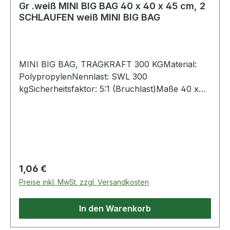
Gr .weiß MINI BIG BAG 40 x 40 x 45 cm, 2
SCHLAUFEN weiß MINI BIG BAG
MINI BIG BAG, TRAGKRAFT 300 KGMaterial:
PolypropylenNennlast: SWL 300
kgSicherheitsfaktor: 5:1 (Bruchlast)Maße 40 x
40 x 45 cmgeschlossener Bodenunbeschichtet2
Hebeschlaufen Weitere Produkte im Bereich
Mini-Bigbag
Regulärer Preis:
1,06 €
Preise inkl. MwSt. zzgl. Versandkosten
In den Warenkorb