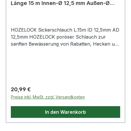
Länge 15 m Innen-Ø 12,5 mm Außen-Ø
12,5 mm
HOZELOCK Sickerschlauch L.15m ID 12,5mm AD
12,5mm HOZELOCK poröser Schlauch zur
sanften Bewässerung von Rabatten, Hecken und
Gemüsebeeten · das Wasser sickert entlang der
gesamten Länge aus dem Schlauch · sehr
wassersparende und gezielte Bewässerung W
Regulärer Preis:
20,99 €
Preise inkl. MwSt. zzgl. Versandkosten
In den Warenkorb