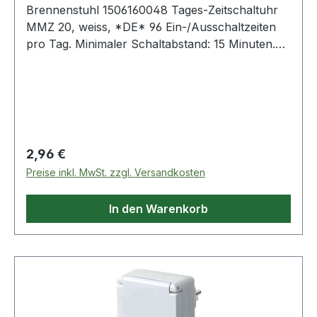
Brennenstuhl 1506160048 Tages-Zeitschaltuhr
MMZ 20, weiss, *DE* 96 Ein-/Ausschaltzeiten
pro Tag. Minimaler Schaltabstand: 15 Minuten.
Sehr kompakte Bauform. Sehr einfache
Bedienung. Steckdose mit erhöhtem
Berührungsschutz. Weitere Produkte im Bereich
Regulärer Preis:
2,96 €
Preise inkl. MwSt. zzgl. Versandkosten
In den Warenkorb