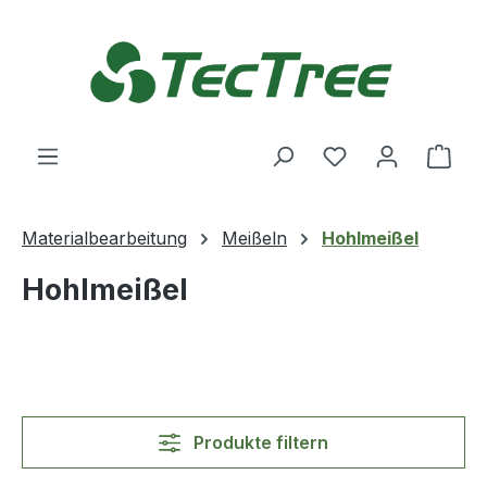
Zum Hauptinhalt springen
Du hast 0 Produ
Ware
Materialbearbeitung
Meißeln
Hohlmeißel
Hohlmeißel
Produkte filtern