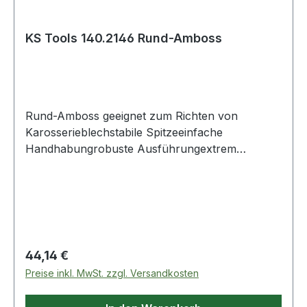
KS Tools 140.2146 Rund-Amboss
Rund-Amboss geeignet zum Richten von
Karosserieblechstabile Spitzeeinfache
Handhabungrobuste Ausführungextrem
belastbarSpezial-Kunststoff Weitere Produkte im
Bereich Rund-Amboss
Regulärer Preis:
44,14 €
Preise inkl. MwSt. zzgl. Versandkosten