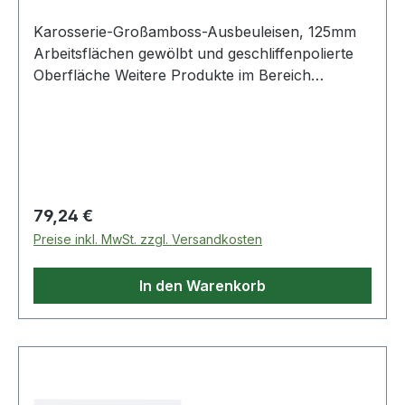
Karosserie-Großamboss-Ausbeuleisen, 125mm
Arbeitsflächen gewölbt und geschliffenpolierte
Oberfläche Weitere Produkte im Bereich
Karosserie-Großamboss-Ausbeuleisen, 125m
Regulärer Preis:
79,24 €
Preise inkl. MwSt. zzgl. Versandkosten
In den Warenkorb