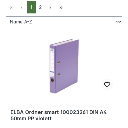
Seite
Seite
1
2
ELBA Ordner smart 100023261 DIN A4
50mm PP violett