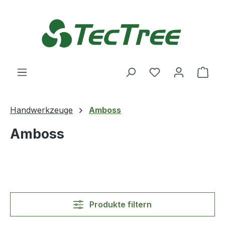
Zum Hauptinhalt springen
Du hast 0 Produ
Ware
Handwerkzeuge
Amboss
Amboss
Produkte filtern