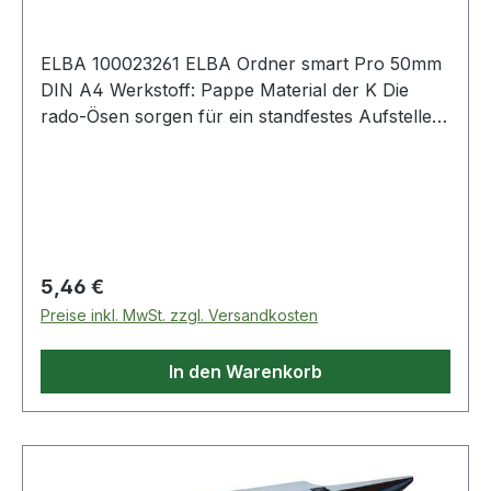
ELBA 100023261 ELBA Ordner smart Pro 50mm
DIN A4 Werkstoff: Pappe Material der K Die
rado-Ösen sorgen für ein standfestes Aufstellen
des Ordners. Mit auswechselbarem
Rückenschild. Beschriftungsmöglichkeit mit ELBA
print.
Regulärer Preis:
5,46 €
Preise inkl. MwSt. zzgl. Versandkosten
In den Warenkorb