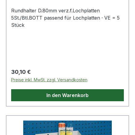
Rundhalter D.80mm verz.f.Lochplatten
5St./Btl.BOTT passend für Lochplatten · VE = 5
Stück
Regulärer Preis:
30,10 €
Preise inkl. MwSt. zzgl. Versandkosten
In den Warenkorb