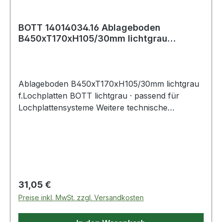
BOTT 14014034.16 Ablageboden
B450xT170xH105/30mm lichtgrau
passend für Lochplat
Ablageboden B450xT170xH105/30mm lichtgrau
f.Lochplatten BOTT lichtgrau · passend für
Lochplattensysteme Weitere technische
Eigenschaften: · passend für: Lochplatten ·
Farbe: lichtgrau
Regulärer Preis:
31,05 €
Preise inkl. MwSt. zzgl. Versandkosten