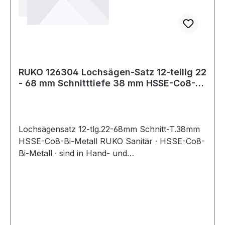
RUKO 126304 Lochsägen-Satz 12-teilig 22
- 68 mm Schnitttiefe 38 mm HSSE-Co8-
Bi-
Lochsägensatz 12-tlg.22-68mm Schnitt-T.38mm
HSSE-Co8-Bi-Metall RUKO Sanitär · HSSE-Co8-
Bi-Metall · sind in Hand- und
Säulenbohrmaschinen einsetzbar · bei
Säulenbohrmaschinen nur manuellen Vorschub
verwenden · Schnitttiefe 38 mm Inhalt: je 1
Lochsäge Ø 22, 25, 32, 35, 41, 44, 51, 54, 60 und
68 mm 2 Aufnahmehalter für A2 und A4 Weitere