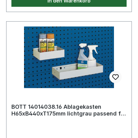
In den Warenkorb
BOTT 14014038.16 Ablagekasten
H65xB440xT175mm lichtgrau passend für
Lochplatten