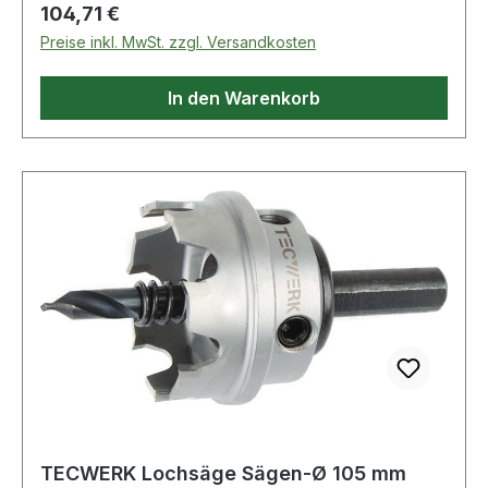
technische Eigenschaften: · Verpackung:
Regulärer Preis:
104,71 €
Kunststoffkoffer
Preise inkl. MwSt. zzgl. Versandkosten
In den Warenkorb
TECWERK Lochsäge Sägen-Ø 105 mm