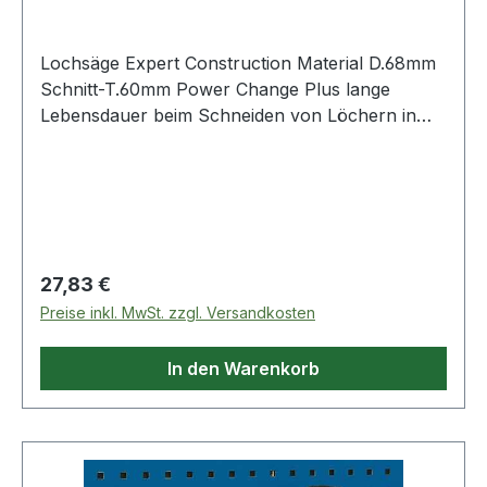
Lochsäge Expert Construction Material D.68mm
Schnitt-T.60mm Power Change Plus lange
Lebensdauer beim Schneiden von Löchern in
Ziegelstein und Spanplatten · mit großen
Carbide-Zähnen · mit Bosch Carbide Technology
· zur Verwendung mit dem Power Change Plus-
Schnellspann-Adapter von Bosch Weitere
technische Eigenschaften: · Schaftausf
Regulärer Preis:
27,83 €
Preise inkl. MwSt. zzgl. Versandkosten
In den Warenkorb