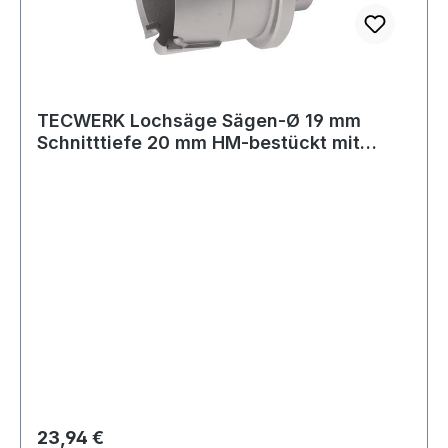
TECWERK Lochsäge Sägen-Ø 19 mm
Schnitttiefe 20 mm HM-bestückt mit
Bohrer und F
Regulärer Preis:
23,94 €