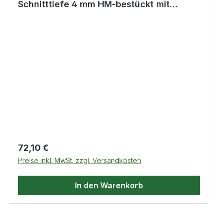
Schnitttiefe 4 mm HM-bestückt mit
Bohrer und F
Regulärer Preis:
72,10 €
Preise inkl. MwSt. zzgl. Versandkosten
In den Warenkorb