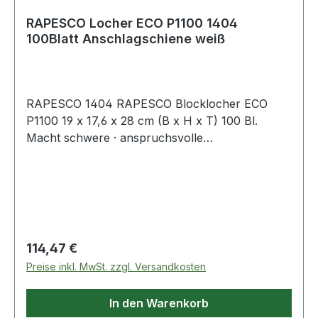
RAPESCO Locher ECO P1100 1404
100Blatt Anschlagschiene weiß
RAPESCO 1404 RAPESCO Blocklocher ECO
P1100 19 x 17,6 x 28 cm (B x H x T) 100 Bl.
Macht schwere · anspruchsvolle
Lochungsarbeiten zu einem Leichten. Mit
verlängertem Hebelgriff zur mühelosen
Bedienung und für maximale Leistungskraft. Die
sauberen und kompakten Konfettifächer halten
das Konfetti sorgfältig versperrt und ermöglichen
eine einfache Entleerung. Es ist empfohlen die
Regulärer Preis:
114,47 €
Schlagplatten und Stanzen zu wechseln um
Preise inkl. MwSt. zzgl. Versandkosten
maximale Stanzleistung zu gewährleisten und
der Wechsel ist leicht und einfach. Ersatzplatten
In den Warenkorb
und Stanzen sind immer griffbereit in dem