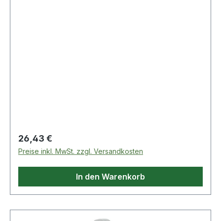
Bohrer und F
Regulärer Preis:
26,43 €
Preise inkl. MwSt. zzgl. Versandkosten
In den Warenkorb