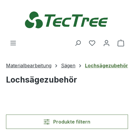
Zum Hauptinhalt springen
Du hast 0 Produ
Ware
Materialbearbeitung
Sägen
Lochsägezubehör
Lochsägezubehör
Produkte filtern