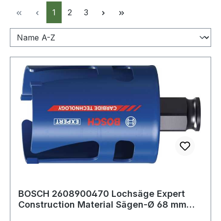
Seite
Seite
Seite
1
2
3
BOSCH 2608900470 Lochsäge Expert
Construction Material Sägen-Ø 68 mm
Schnitttief