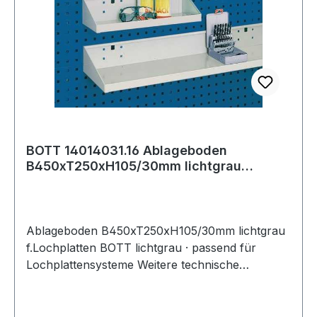
BOTT 14014031.16 Ablageboden
B450xT250xH105/30mm lichtgrau
passend für Lochplat
Ablageboden B450xT250xH105/30mm lichtgrau
f.Lochplatten BOTT lichtgrau · passend für
Lochplattensysteme Weitere technische
Eigenschaften: · passend für: Lochplatten ·
Farbe: lichtgrau