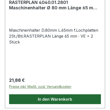
RASTERPLAN 4040.01.2801
Maschinenhalter Ø 80 mm Länge 65 mm
passend für Lochpla
Maschinenhalter D.80mm L.65mm f.Lochplatten
2St./Btl.RASTERPLAN Länge 65 mm · VE = 2
Stück
Regulärer Preis:
21,88 €
Preise inkl. MwSt. zzgl. Versandkosten
In den Warenkorb