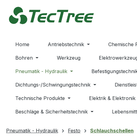
m Hauptinhalt springen
Zur Suche springen
Zur Hauptnavigation springen
Home
Antriebstechnik
Chemische 
Bohren
Werkzeug
Elektrowerkzeu
Pneumatik - Hydraulik
Befestigungstechni
Dichtungs-/Schwingungstechnik
Dienstlei
Technische Produkte
Elektrik & Elektronik
Beschläge & Sicherheitstechnik
Lebensmitt
Pneumatik - Hydraulik
Festo
Schlauchschellen