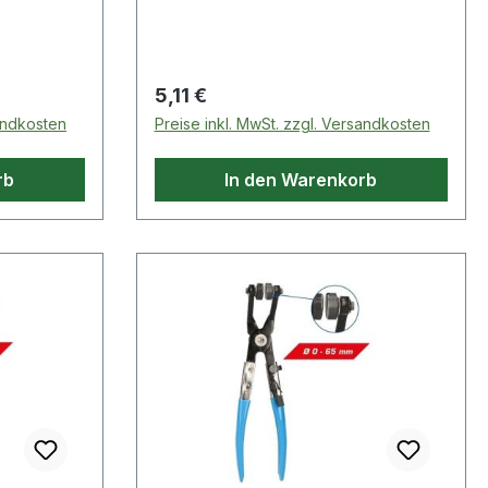
Schlagkappe,
Regulärer Preis:
5,11 €
sandkosten
Preise inkl. MwSt. zzgl. Versandkosten
rb
In den Warenkorb