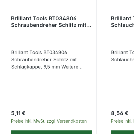
Brilliant Tools BT034806
Brilliant Tool
Schraubendreher Schlitz mit
Schlauc
Schlagkappe, 9,5 mm
Brilliant Tools BT034806
Brilliant Tools B
Schraubendreher Schlitz mit
Schlauch
Schlagkappe, 9,5 mm Weitere
Produkte im Bereich
Schraubendreher Schlitz mit
Schlagkappe,
Regulärer Preis:
Regulärer
5,11 €
8,56 €
Preise inkl. MwSt. zzgl. Versandkosten
Preise inkl