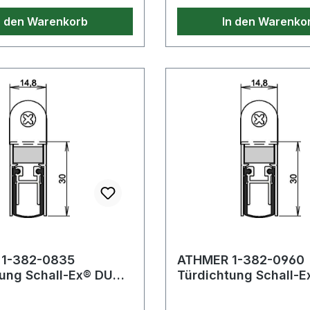
n den Warenkorb
In den Warenko
1-382-0835
ATHMER 1-382-0960
tung Schall-Ex® DUO
Türdichtung Schall-
1-382 2-seitig Länge
L-15 WS 1-382 2-seit
958 mm