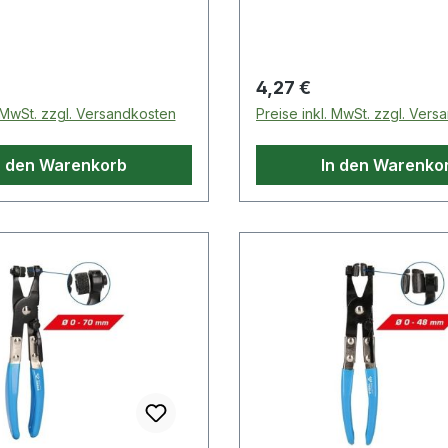
ppe,
Schlagkappe,
 Preis:
Regulärer Preis:
4,27 €
. MwSt. zzgl. Versandkosten
Preise inkl. MwSt. zzgl. Ver
n den Warenkorb
In den Warenko