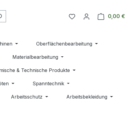
Du hast 0 Produkte auf 
0,00 €
Ware
hinen
Oberflächenbearbeitung
Materialbearbeitung
mische & Technische Produkte
öten
Spanntechnik
Arbeitsschutz
Arbeitsbekleidung