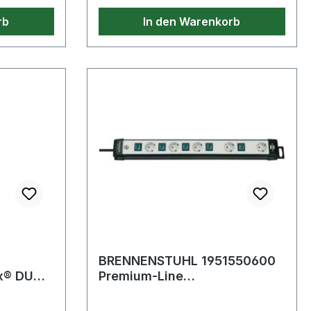
dehnbar· prüfpflichtig: ja
rb
In den Warenkorb
BRENNENSTUHL 1951550600
Ex® DUO
Premium-Line
ig Länge
Steckdosenleiste 5-fach mit
einzeln schaltb