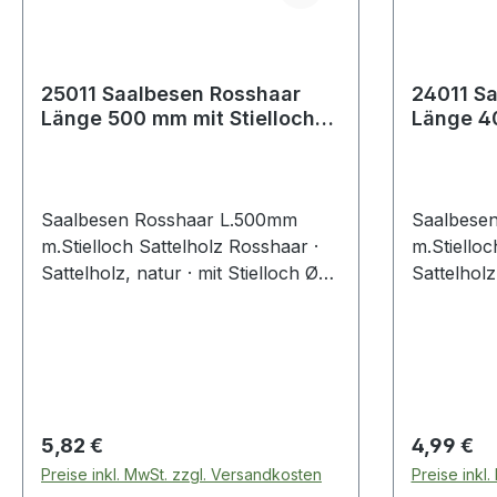
25011 Saalbesen Rosshaar
24011 Saalbe
Länge 500 mm mit Stielloch
Länge 40
Sattelholz
Sattelho
Saalbesen Rosshaar L.500mm
Saalbese
m.Stielloch Sattelholz Rosshaar ·
m.Stielloc
Sattelholz, natur · mit Stielloch Ø
Sattelholz
24 mm
24 mm
Regulärer Preis:
Regulärer
5,82 €
4,99 €
Preise inkl. MwSt. zzgl. Versandkosten
Preise inkl