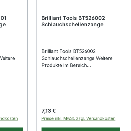
Brilliant Tools BT526002
ge
Schlauchschellenzange
Brilliant Tools BT526002
Schlauchschellenzange Weitere
Produkte im Bereich
Schlauchschellenzange
Regulärer Preis:
7,13 €
sandkosten
Preise inkl. MwSt. zzgl. Versandkosten