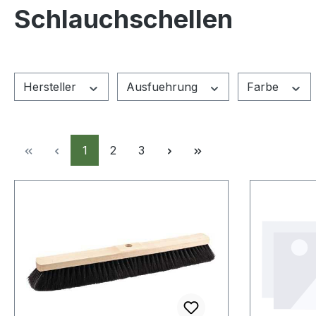
Schlauchschellen
Hersteller
Ausfuehrung
Farbe
Seite
Seite
Seite
1
2
3