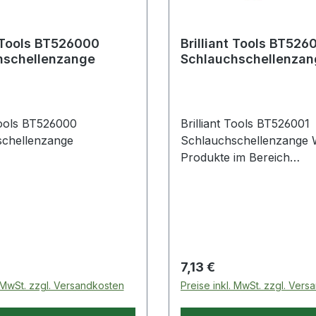
s BT526000
Brilliant Tools BT526001
hschellenzange
Schlauchschellenzan
T526000
Brilliant Tools BT526001
schellenzange
Schlauchschellenzange Weitere
Produkte im Bereich
Schlauchschellenzange
 Preis:
Regulärer Preis:
7,13 €
. MwSt. zzgl. Versandkosten
Preise inkl. MwSt. zzgl. Ver