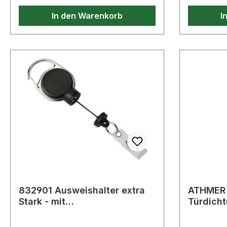
In den Warenkorb
I
832901 Ausweishalter extra
ATHMER 
Stark - mit
Türdich
Druckknopfschlaufe
L-15 WS 
Bandlänge 600 mm sch
833 mm