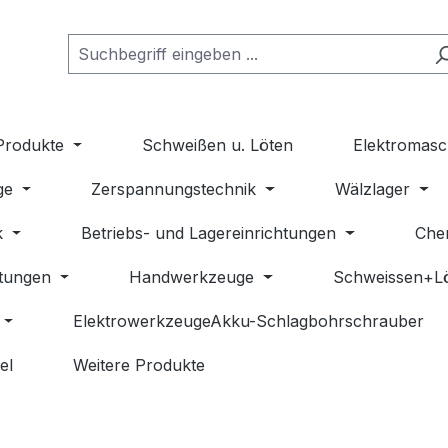
Produkte
Schweißen u. Löten
Elektromasc
ge
Zerspannungstechnik
Wälzlager
k
Betriebs- und Lagereinrichtungen
Che
stungen
Handwerkzeuge
Schweissen+L
ElektrowerkzeugeAkku-Schlagbohrschrauber
el
Weitere Produkte