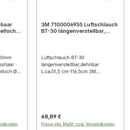
3M 7100006955 Luftschlauch
elloch
BT-30 längenverstellbar,
dehnbar Länge ca. 51,5-116,5
600mm
Luftschlauch BT-30
sshaar ·
längenverstellbar,dehnbar
ielloch Ø
L.ca.51,5 cm-116,5cm 3M
längenverstellbarer Luftschlauch ·
damit die saubere Atemluft sicher
und ungehindert in das Kopfteil
gelangen kann, benötigt man einen
Luftschlauch, der Luftquelle und
Kopfteil verbindetWeitere
Regulärer Preis:
68,89 €
technische Eigenschaften:·
sandkosten
Preise inkl. MwSt. zzgl. Versandkosten
Ausführung: längenverstellbar,