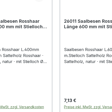
sen Rosshaar
26011 Saalbesen Rosshaar
0 mm mit Stielloch
Länge 600 mm mit Sti
lz
Sattelholz
n Rosshaar L.400mm
Saalbesen Rosshaar L.
h Sattelholz Rosshaar ·
m.Stielloch Sattelholz Ro
, natur · mit Stielloch Ø
Sattelholz, natur · mit St
24 mm
 Preis:
Regulärer Preis:
7,13 €
. MwSt. zzgl. Versandkosten
Preise inkl. MwSt. zzgl. Ver