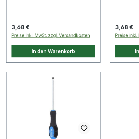
Schlagkappe,
Schlagka
Regulärer Preis:
Regulärer
3,68 €
3,68 €
Preise inkl. MwSt. zzgl. Versandkosten
Preise inkl
In den Warenkorb
I