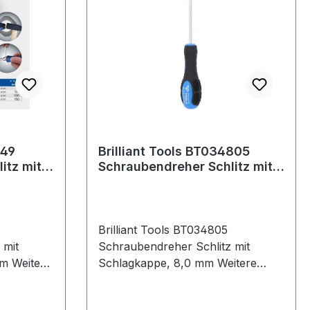
Aufhänge-Vorrichtung Die
Schutzkontakt-Steckdosen sind in
45° angeordnet, sodass diese auch
für Winkelstecker geeignet sind
Weitere Produkte im Bereich
Brilliant Tools BT034805
itz mit
Schraubendreher Schlitz mit
75 mm
Schlagkappe, 8,0 mm
Brilliant Tools BT034805
 mit
Schraubendreher Schlitz mit
ere
Schlagkappe, 8,0 mm Weitere
Produkte im Bereich
 mit
Schraubendreher Schlitz mit