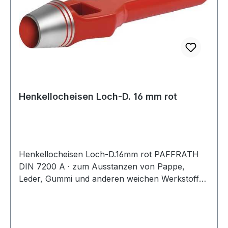
Henkellocheisen Loch-D. 16 mm rot
Henkellocheisen Loch-D.16mm rot PAFFRATH
DIN 7200 A · zum Ausstanzen von Pappe,
Leder, Gummi und anderen weichen Werkstoffen
· kräftige gesenkgeschmiedete Form · Schneide
gehärtet und angelassen auf 48 - 56 HRC ·
Pfeife innen konisch hinterdreht und blank
geschliffen · Schaft bearbeitet und