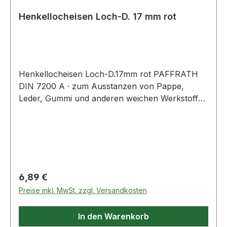
Henkellocheisen Loch-D. 17 mm rot
Henkellocheisen Loch-D.17mm rot PAFFRATH
DIN 7200 A · zum Ausstanzen von Pappe,
Leder, Gummi und anderen weichen Werkstoffen
· kräftige gesenkgeschmiedete Form · Schneide
gehärtet und angelassen auf 48 - 56 HRC ·
Pfeife innen konisch hinterdreht und blank
geschliffen · Schaft bearbeitet und
widerstandsfähig pulverbeschichtet Weitere
technische Eigenschaften: · Gewicht: 150g ·
Regulärer Preis:
6,89 €
Schaft: rot · Norm: DIN 7200 Form A
Preise inkl. MwSt. zzgl. Versandkosten
In den Warenkorb