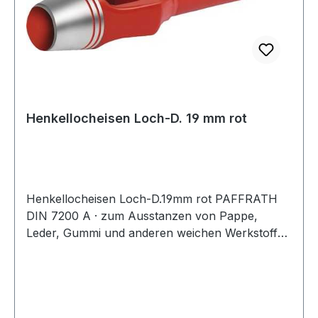
Henkellocheisen Loch-D. 19 mm rot
Henkellocheisen Loch-D.19mm rot PAFFRATH
DIN 7200 A · zum Ausstanzen von Pappe,
Leder, Gummi und anderen weichen Werkstoffen
· kräftige gesenkgeschmiedete Form · Schneide
gehärtet und angelassen auf 48 - 56 HRC ·
Pfeife innen konisch hinterdreht und blank
geschliffen · Schaft bearbeitet und
widerstandsfähig pulverbeschichtet Weitere