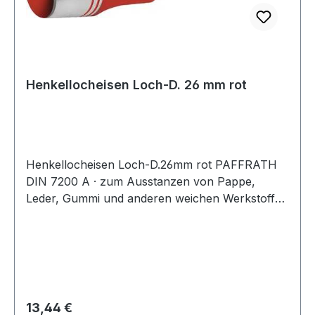
Henkellocheisen Loch-D. 26 mm rot
Henkellocheisen Loch-D.26mm rot PAFFRATH
DIN 7200 A · zum Ausstanzen von Pappe,
Leder, Gummi und anderen weichen Werkstoffen
· kräftige gesenkgeschmiedete Form · Schneide
gehärtet und angelassen auf 48 - 56 HRC ·
Pfeife innen konisch hinterdreht und blank
geschliffen · Schaft bearbeitet und
widerstandsfähig pulverbeschichtet Weitere
technische Eigenschaften: · Gewicht: 350g ·
Regulärer Preis:
13,44 €