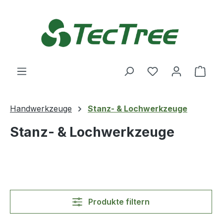
Zum Hauptinhalt springen
Du hast 0 Produ
Ware
Handwerkzeuge
Stanz- & Lochwerkzeuge
Stanz- & Lochwerkzeuge
Produkte filtern