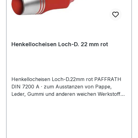
Henkellocheisen Loch-D. 22 mm rot
Henkellocheisen Loch-D.22mm rot PAFFRATH
DIN 7200 A · zum Ausstanzen von Pappe,
Leder, Gummi und anderen weichen Werkstoffen
· kräftige gesenkgeschmiedete Form · Schneide
gehärtet und angelassen auf 48 - 56 HRC ·
Pfeife innen konisch hinterdreht und blank
geschliffen · Schaft bearbeitet und
widerstandsfähig pulverbeschichtet Weitere