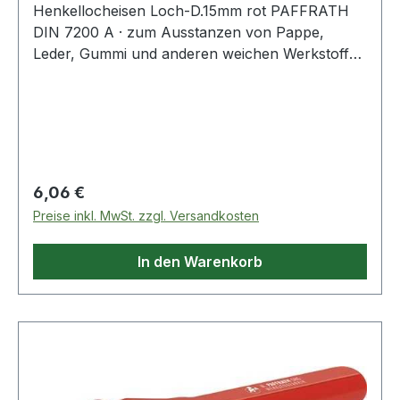
Henkellocheisen Loch-D.15mm rot PAFFRATH
DIN 7200 A · zum Ausstanzen von Pappe,
Leder, Gummi und anderen weichen Werkstoffen
· kräftige gesenkgeschmiedete Form · Schneide
gehärtet und angelassen auf 48 - 56 HRC ·
Pfeife innen konisch hinterdreht und blank
geschliffen · Schaft bearbeitet und
widerstandsfähig pulverbeschichtet Weitere
technische Eigenschaften: · Gewicht: 150g ·
Regulärer Preis:
6,06 €
Schaft: rot · Norm: DIN 7200 Form A
Preise inkl. MwSt. zzgl. Versandkosten
In den Warenkorb