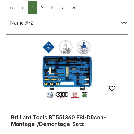
Seite
Seite
Seite
1
2
3
Brilliant Tools BT551360 FSI-Düsen-
Montage-/Demontage-Satz