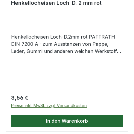
Henkellocheisen Loch-D. 2 mm rot
Henkellocheisen Loch-D.2mm rot PAFFRATH
DIN 7200 A · zum Ausstanzen von Pappe,
Leder, Gummi und anderen weichen Werkstoffen
· kräftige gesenkgeschmiedete Form · Schneide
gehärtet und angelassen auf 48 - 56 HRC ·
Pfeife innen konisch hinterdreht und blank
geschliffen · Schaft bearbeitet und
widerstandsfähig pulverbeschichtet Weitere
technische Eigenschaften: · Gewicht: 40g ·
Regulärer Preis:
3,56 €
Schaft: rot · Norm: DIN 7200 Form A
Preise inkl. MwSt. zzgl. Versandkosten
In den Warenkorb