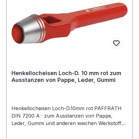
Weitere Produkte im Bereich FSI-Düsen-
Montage-/Demontage-Satz
Henkellocheisen Loch-D. 10 mm rot zum
Ausstanzen von Pappe, Leder, Gummi
Henkellocheisen Loch-D.10mm rot PAFFRATH
DIN 7200 A · zum Ausstanzen von Pappe,
Leder, Gummi und anderen weichen Werkstoffen
· kräftige gesenkgeschmiedete Form · Schneide
gehärtet und angelassen auf 48 - 56 HRC ·