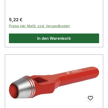
geschliffen · Schaft bearbeitet und
widerstandsfähig pulverbeschichtet Weitere
technische Eigenschaften: · Gewicht: 150g ·
Regulärer Preis:
5,22 €
Schaft: rot · Norm: DIN 7200 Form A
Preise inkl. MwSt. zzgl. Versandkosten
In den Warenkorb