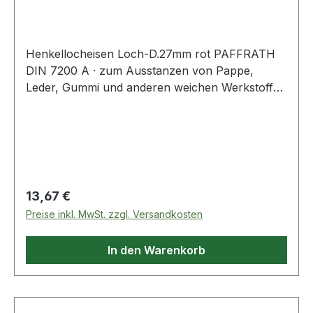
Henkellocheisen Loch-D.27mm rot PAFFRATH
DIN 7200 A · zum Ausstanzen von Pappe,
Leder, Gummi und anderen weichen Werkstoffen
· kräftige gesenkgeschmiedete Form · Schneide
gehärtet und angelassen auf 48 - 56 HRC ·
Pfeife innen konisch hinterdreht und blank
geschliffen · Schaft bearbeitet und
widerstandsfähig pulverbeschichtet Weitere
technische Eigenschaften: · Gewicht: 420g ·
Regulärer Preis:
13,67 €
Schaft: rot · Norm: DIN 7200 Form A
Preise inkl. MwSt. zzgl. Versandkosten
In den Warenkorb