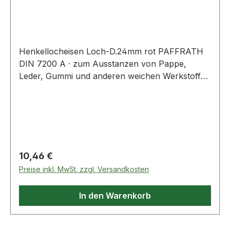
Henkellocheisen Loch-D.24mm rot PAFFRATH
DIN 7200 A · zum Ausstanzen von Pappe,
Leder, Gummi und anderen weichen Werkstoffen
· kräftige gesenkgeschmiedete Form · Schneide
gehärtet und angelassen auf 48 - 56 HRC ·
Pfeife innen konisch hinterdreht und blank
geschliffen · Schaft bearbeitet und
widerstandsfähig pulverbeschichtet Weitere
technische Eigenschaften: · Gewicht: 350g ·
Regulärer Preis:
10,46 €
Schaft: rot · Norm: DIN 7200 Form A
Preise inkl. MwSt. zzgl. Versandkosten
In den Warenkorb