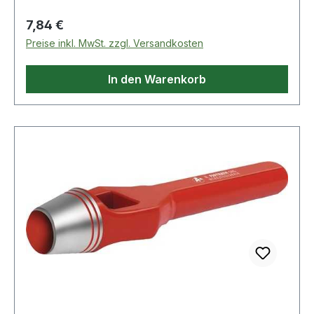
technische Eigenschaften: · Gewicht: 175g ·
Regulärer Preis:
7,84 €
Schaft: rot · Norm: DIN 7200 Form A
Preise inkl. MwSt. zzgl. Versandkosten
In den Warenkorb