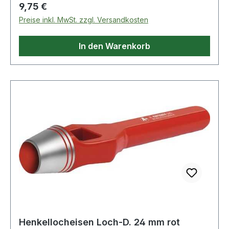
technische Eigenschaften: · Gewicht: 230g ·
Regulärer Preis:
9,75 €
Schaft: rot · Norm: DIN 7200 Form A
Preise inkl. MwSt. zzgl. Versandkosten
In den Warenkorb
Henkellocheisen Loch-D. 24 mm rot