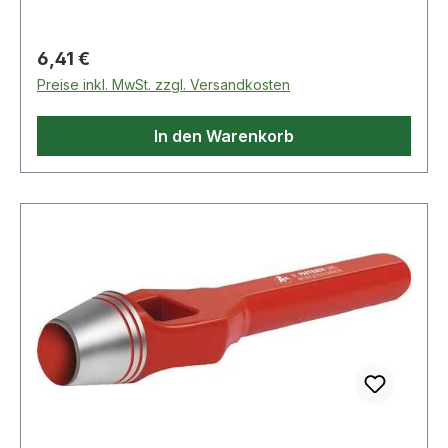
widerstandsfähig pulverbeschichtet Weitere
technische Eigenschaften: · Gewicht: 150g ·
Regulärer Preis:
6,41 €
Schaft: rot · Norm: DIN 7200 Form A
Preise inkl. MwSt. zzgl. Versandkosten
In den Warenkorb