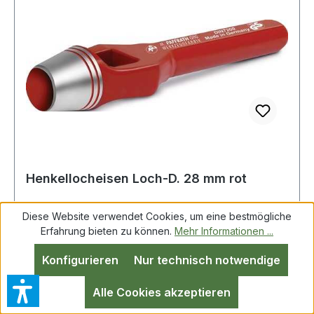
Henkellocheisen Loch-D. 28 mm rot
Diese Website verwendet Cookies, um eine bestmögliche
Erfahrung bieten zu können.
Mehr Informationen ...
Henkellocheisen Loch-D.28mm rot PAFFRATH
Konfigurieren
Nur technisch notwendige
DIN 7200 A · zum Ausstanzen von Pappe,
Leder, Gummi und anderen weichen Werkstoffen
Alle Cookies akzeptieren
· kräftige gesenkgeschmiedete Form · Schneide