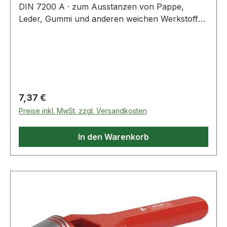
DIN 7200 A · zum Ausstanzen von Pappe,
Leder, Gummi und anderen weichen Werkstoffen
· kräftige gesenkgeschmiedete Form · Schneide
gehärtet und angelassen auf 48 - 56 HRC ·
Pfeife innen konisch hinterdreht und blank
geschliffen · Schaft bearbeitet und
widerstandsfähig pulverbeschichtet Weitere
technische Eigenschaften: · Gewicht: 175g ·
Regulärer Preis:
7,37 €
Schaft: rot · Norm: DIN 7200 Form A
Preise inkl. MwSt. zzgl. Versandkosten
In den Warenkorb