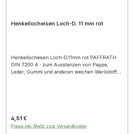
Henkellocheisen Loch-D. 11 mm rot
Henkellocheisen Loch-D.11mm rot PAFFRATH
DIN 7200 A · zum Ausstanzen von Pappe,
Leder, Gummi und anderen weichen Werkstoffen
· kräftige gesenkgeschmiedete Form · Schneide
gehärtet und angelassen auf 48 - 56 HRC ·
Pfeife innen konisch hinterdreht und blank
geschliffen · Schaft bearbeitet und
widerstandsfähig pulverbeschichtet Weitere
technische Eigenschaften: · Gewicht: 100g ·
Regulärer Preis:
4,51 €
Schaft: rot · Norm: DIN 7200 Form A
Preise inkl. MwSt. zzgl. Versandkosten