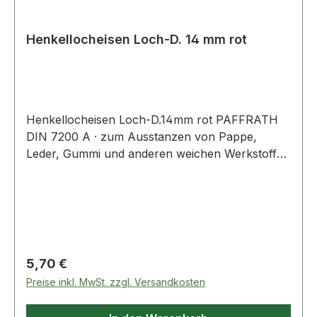
Henkellocheisen Loch-D. 14 mm rot
Henkellocheisen Loch-D.14mm rot PAFFRATH
DIN 7200 A · zum Ausstanzen von Pappe,
Leder, Gummi und anderen weichen Werkstoffen
· kräftige gesenkgeschmiedete Form · Schneide
gehärtet und angelassen auf 48 - 56 HRC ·
Pfeife innen konisch hinterdreht und blank
geschliffen · Schaft bearbeitet und
widerstandsfähig pulverbeschichtet Weitere
technische Eigenschaften: · Gewicht: 150g ·
Regulärer Preis:
5,70 €
Schaft: rot · Norm: DIN 7200 Form A
Preise inkl. MwSt. zzgl. Versandkosten