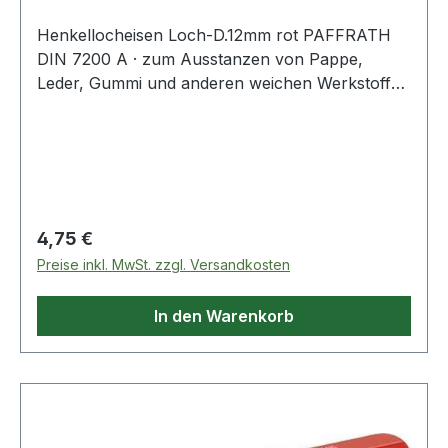
Henkellocheisen Loch-D.12mm rot PAFFRATH
DIN 7200 A · zum Ausstanzen von Pappe,
Leder, Gummi und anderen weichen Werkstoffen
· kräftige gesenkgeschmiedete Form · Schneide
gehärtet und angelassen auf 48 - 56 HRC ·
Pfeife innen konisch hinterdreht und blank
geschliffen · Schaft bearbeitet und
widerstandsfähig pulverbeschichtet Weitere
technische Eigenschaften: · Gewicht: 100g ·
Regulärer Preis:
4,75 €
Schaft: rot · Norm: DIN 7200 Form A
Preise inkl. MwSt. zzgl. Versandkosten
In den Warenkorb