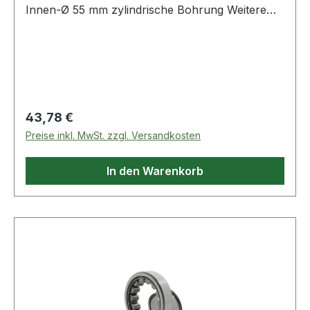
Innen-Ø 55 mm zylindrische Bohrung Weitere
Produkte im
Regulärer Preis:
43,78 €
Preise inkl. MwSt. zzgl. Versandkosten
In den Warenkorb