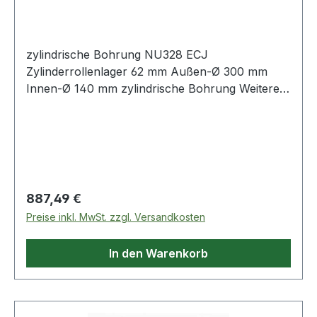
zylindrische Bohrung NU328 ECJ
Zylinderrollenlager 62 mm Außen-Ø 300 mm
Innen-Ø 140 mm zylindrische Bohrung Weitere
Produkte im
Regulärer Preis:
887,49 €
Preise inkl. MwSt. zzgl. Versandkosten
In den Warenkorb