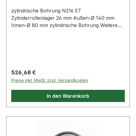
zylindrische Bohrung N216 ET
Zylinderrollenlager 26 mm Außen-Ø 140 mm
Innen-Ø 80 mm zylindrische Bohrung Weitere
Produkte im Be
Regulärer Preis:
526,68 €
Preise inkl. MwSt. zzgl. Versandkosten
In den Warenkorb