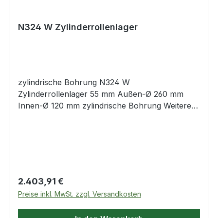
N324 W Zylinderrollenlager
zylindrische Bohrung N324 W
Zylinderrollenlager 55 mm Außen-Ø 260 mm
Innen-Ø 120 mm zylindrische Bohrung Weitere
Produkte im Be
Regulärer Preis:
2.403,91 €
Preise inkl. MwSt. zzgl. Versandkosten