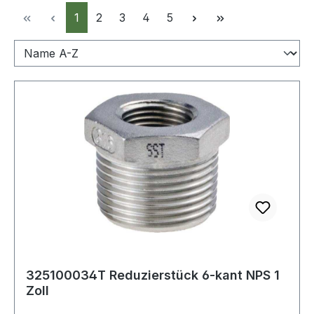
Seite
Seite
Seite
Seite
Seite
1
2
3
4
5
325100034T Reduzierstück 6-kant NPS 1
Zoll