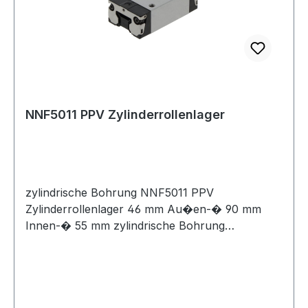
NNF5011 PPV Zylinderrollenlager
zylindrische Bohrung NNF5011 PPV
Zylinderrollenlager 46 mm Au�en-� 90 mm
Innen-� 55 mm zylindrische Bohrung
Zylinderrollenlager geh�ren ebenfalls zur
gro�en Familie der W�lzlager. Als
W�lzk�rper verf�gen sie �ber Zylinderrollen,
die im Vergleich zur Punktber�hrung der Kugeln
eine gr��ere Auflagefl�che aufweisen