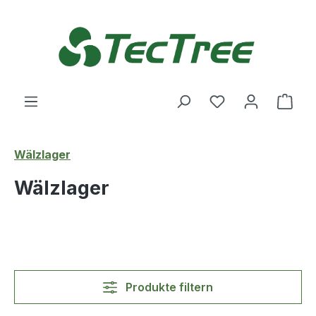
Zum Hauptinhalt springen
Du hast 0 Produ
Ware
Wälzlager
Wälzlager
Produkte filtern