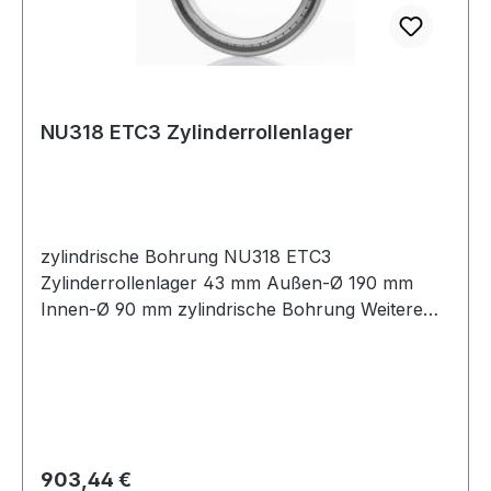
NU318 ETC3 Zylinderrollenlager
zylindrische Bohrung NU318 ETC3
Zylinderrollenlager 43 mm Außen-Ø 190 mm
Innen-Ø 90 mm zylindrische Bohrung Weitere
Produkte im
Regulärer Preis:
903,44 €