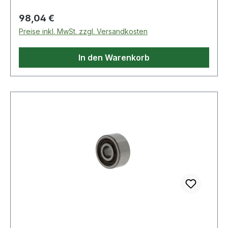
(Linienber�hrung). Dadurch k�nnen sie bei
Regulärer Preis:
98,04 €
hoher Steifigkeit wesentlich h�here Radiallasten
Preise inkl. MwSt. zzgl. Versandkosten
aufnehmen.
In den Warenkorb