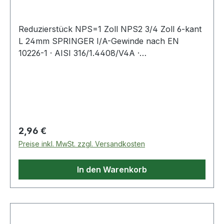
Reduzierstück NPS=1 Zoll NPS2 3/4 Zoll 6-kant
L 24mm SPRINGER I/A-Gewinde nach EN
10226-1 · AISI 316/1.4408/V4A ·
Präzisionsfeinwachsguss · Druckempfehlung
max. 20 bar/bei +20 °C Weitere technische
Eigenschaften: · L: 24mm
Regulärer Preis:
2,96 €
Preise inkl. MwSt. zzgl. Versandkosten
In den Warenkorb