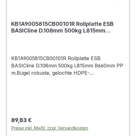
KB1A9005815CB00101R Rollplatte ESB
BASICline D.108mm 500kg L815mm
B660mm PP m.B
KB1A9005815CB00101R Rollplatte ESB
BASICline D.108mm 500kg L815mm B660mm PP
m.Bügel robuste, gelochte HDPE-
Kunststoffplatte aus Recycling-Material, schwarz
· klappbarer Schiebebügel Cr3 · Ladefläche L
660 x B 815 mm · 2 Lenk- und 2 Bockrollen ·
Anwendu
Regulärer Preis:
89,83 €
Preise inkl. MwSt. zzgl. Versandkosten