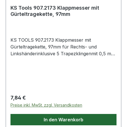
KS Tools 907.2173 Klappmesser mit
Gürteltragekette, 97mm
KS TOOLS 907.2173 Klappmesser mit
Gürteltragekette, 97mm für Rechts- und
Linkshänderinklusive 5 Trapezklingenmit 0,5 mm
starker Trapezklingemit
SchnellverschlussMetallausführung Weitere
Produkte im Bereich Klappmesser mit
Gürteltragekette, 97mm
Regulärer Preis:
7,84 €
Preise inkl. MwSt. zzgl. Versandkosten
In den Warenkorb