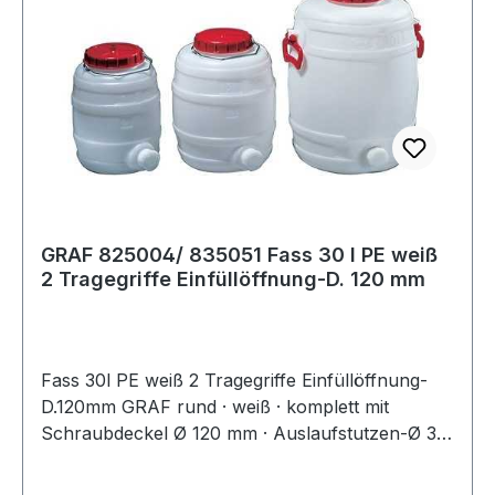
GRAF 825004/ 835051 Fass 30 l PE weiß
2 Tragegriffe Einfüllöffnung-D. 120 mm
Fass 30l PE weiß 2 Tragegriffe Einfüllöffnung-
D.120mm GRAF rund · weiß · komplett mit
Schraubdeckel Ø 120 mm · Auslaufstutzen-Ø 34
mm · Verschlusskappe mit Dichtung und
Auslaufhahn · aus schlag- und stoßfestem