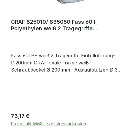
GRAF 825010/ 835050 Fass 60 l
Polyethylen weiß 2 Tragegriffe
Einfüllöffnung-D.
Fass 60l PE weiß 2 Tragegriffe Einfüllöffnung-
D.200mm GRAF ovale Form · weiß ·
Schraubdeckel Ø 200 mm · Auslaufstutzen Ø 34
mm · Verschlusskappe mit Dichtung und
Auslaufhahn · aus schlag- und stoßfestem
Polyethylen · beständig gegen die meisten
Säuren und Laugen (bitte anfragen) ·
lebensmittelecht · Füllstand von Außen gut
sichtbar · temperaturbeständig von - 20 °C bis +
Regulärer Preis:
73,17 €
50 °C · Tragfähigkeit je Griff max. 30 kg Weitere
Preise inkl. MwSt. zzgl. Versandkosten
technische Eigenschaften: · Tragfähigkeit je Griff