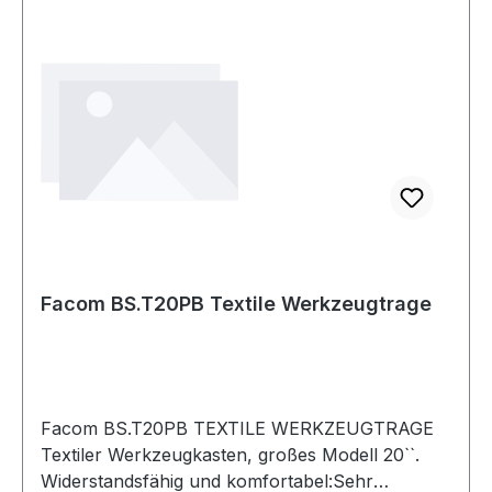
bis 30 cm · NEU: Umsteckbare Spannbügel mit
vergrößerten Spannflächen und abnehmbaren
Auslegern zum sicheren und einfachen
Einsetzen des Türfutters
Facom BS.T20PB Textile Werkzeugtrage
Facom BS.T20PB TEXTILE WERKZEUGTRAGE
Textiler Werkzeugkasten, großes Modell 20``.
Widerstandsfähig und komfortabel:Sehr