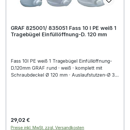
GRAF 825001/ 835051 Fass 10 l PE weiß 1
Tragebügel Einfüllöffnung-D. 120 mm
Fass 10l PE weiß 1 Tragebügel Einfüllöffnung-
D.120mm GRAF rund · weiß · komplett mit
Schraubdeckel Ø 120 mm · Auslaufstutzen-Ø 34
mm · Verschlusskappe mit Dichtung und
Auslaufhahn · aus schlag- und stoßfestem
Polyethylen · beständig gegen die meisten
Säuren und Laugen (bitte anfragen) ·
lebensmittelecht · temperaturbeständig von - 20
°C bis + 50 °C · Tragfähigkeit je Griff max. 30 kg
Regulärer Preis:
29,02 €
Weitere technische Eigenschaften: · Tragfähigkeit
Preise inkl. MwSt. zzgl. Versandkosten