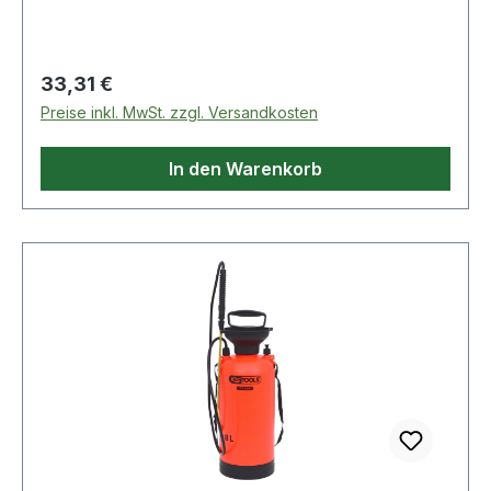
Weitere Produkte im Bereich Druck-Zerstäuber
mit Trageriemen, 5L
Regulärer Preis:
33,31 €
Preise inkl. MwSt. zzgl. Versandkosten
In den Warenkorb