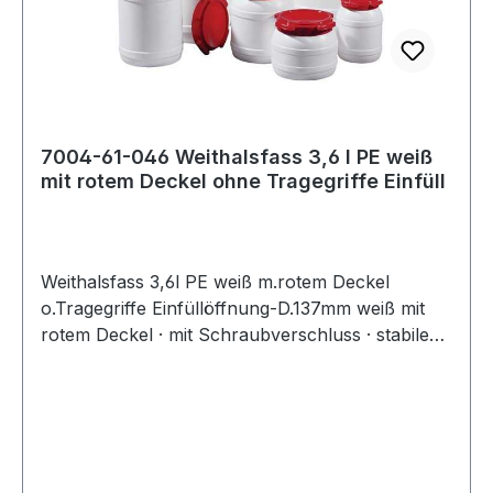
7004-61-046 Weithalsfass 3,6 l PE weiß
mit rotem Deckel ohne Tragegriffe Einfüll
Weithalsfass 3,6l PE weiß m.rotem Deckel
o.Tragegriffe Einfüllöffnung-D.137mm weiß mit
rotem Deckel · mit Schraubverschluss · stabile
Kunststoffgebinde ohne Metallbestandteile ·
stapelbar · UN-X-Zertifizierung für Feststoffe ·
luft- und wasserdicht · orginalitätssicher zu
verplomben, lebensmittelrechtliche
Unbedenklichkeit · max. Fülltemperatur bis 70 °C
· der Inhalt muss auf 30 °C abgekühlt sein, bevor