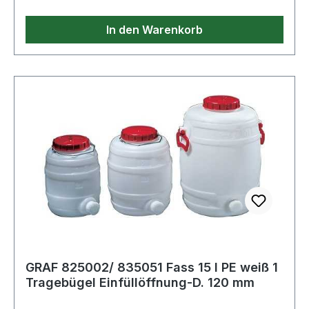
je Griff max.: 30kg · Ausführung: rund
In den Warenkorb
GRAF 825002/ 835051 Fass 15 l PE weiß 1
Tragebügel Einfüllöffnung-D. 120 mm