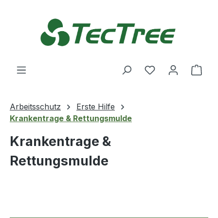
Zum Hauptinhalt springen
Du hast 0 Produ
Ware
Arbeitsschutz
Erste Hilfe
Krankentrage & Rettungsmulde
Krankentrage &
Rettungsmulde