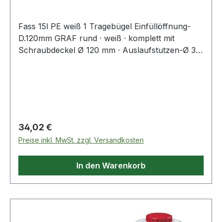
Fass 15l PE weiß 1 Tragebügel Einfüllöffnung-
D.120mm GRAF rund · weiß · komplett mit
Schraubdeckel Ø 120 mm · Auslaufstutzen-Ø 34
mm · Verschlusskappe mit Dichtung und
Auslaufhahn · aus schlag- und stoßfestem
Polyethylen · beständig gegen die meisten
Säuren und Laugen (bitte anfragen) ·
lebensmittelecht · temperaturbeständig von - 20
°C bis + 50 °C · Tragfähigkeit je Griff max. 30 kg
Regulärer Preis:
34,02 €
Weitere technische Eigenschaften: · Tragfähigkeit
Preise inkl. MwSt. zzgl. Versandkosten
je Griff max.: 30kg · Ausführung: rund
In den Warenkorb