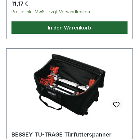
Regulärer Preis:
11,17 €
man das Fass schließen und stapeln kann
Preise inkl. MwSt. zzgl. Versandkosten
In den Warenkorb
BESSEY TU-TRAGE Türfutterspanner