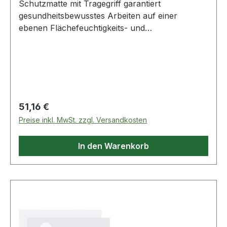
Schutzmatte mit Tragegriff garantiert
gesundheitsbewusstes Arbeiten auf einer
ebenen Flächefeuchtigkeits- und
schmutzabweisendArbeitsbekleidung und Knie
bleiben trocken, sauber und kühlen nicht
ausisolierendzusammenklappbarmit integriertem
Tragegriffbenzin- und ölfest Weitere Produkte im
Bereich Schutzmatte mit Tragegriff
Regulärer Preis:
51,16 €
Preise inkl. MwSt. zzgl. Versandkosten
In den Warenkorb