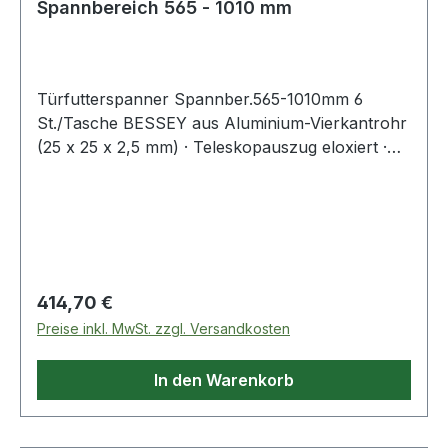
Spannbereich 565 - 1010 mm
Türfutterspanner Spannber.565-1010mm 6
St./Tasche BESSEY aus Aluminium-Vierkantrohr
(25 x 25 x 2,5 mm) · Teleskopauszug eloxiert ·
mit Maßskala · Ausleger aus
glasfaserverstärktem Polyamid ·
Haltevorrichtung aus verzinktem Stahlblech ·
Sterngriffschraube aus Polyamid · mit Filzstreifen
zum Schutz empfindlicher Oberflächen · · Fixiert
und stützt Türfutter beim Ausschäumen der
Regulärer Preis:
414,70 €
Mauerfuge schonend und exakt ·
Preise inkl. MwSt. zzgl. Versandkosten
Teleskopierbares eloxiertes Aluminium-4-Kant-
Rohr mit mm-Skala und Feststellschraube für
In den Warenkorb
maßgenaues Arbeiten · Kreuzförmige
Druckplatte mit Filzschutz für empfindliche
Türfutter mit einer Tiefe von 6 bis 13 cm bzw. 13