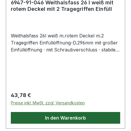
6947-91-046 Weithalsfass 26 l weiß mit
rotem Deckel mit 2 Tragegriffen Einfüll
Weithalsfass 26l weiß m.rotem Deckel m.2
Tragegriffen Einfüllöffnung-D.296mm mit großer
Einfüllöffnung · mit Schraubverschluss · stabile
Kunststoffgebinde ohne Metallbestandteile ·
stapelbar · UN-X-Zertifizierung für Feststoffe ·
luft- und wasserdicht · orginalitätssicher zu
verplomben, lebensmittelrechtliche
Unbedenklichkeit · max. Fülltemperatur bis 70 °C
· der Inhalt muss auf 30 °C abgekühlt sein, bevor
Regulärer Preis:
43,78 €
man das Fass schließen und stapeln kann
Preise inkl. MwSt. zzgl. Versandkosten
In den Warenkorb