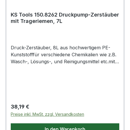
KS Tools 150.8262 Druckpump-Zerstäuber
mit Trageriemen, 7L
Druck-Zerstäuber, 8L aus hochwertigem PE-
Kunststofffür verschiedene Chemikalien wie z.B.
Wasch-, Lösungs-, und Reinigungsmittel etc.mit
praktischen TrageriemenSchlauchlänge 1,25
mSprühkopf aus Edelstahl verstellbar und
verschließbar Weitere Produkte im Bereich
Druck-Zerstäuber, 8L
Regulärer Preis:
38,19 €
Preise inkl. MwSt. zzgl. Versandkosten
In den Warenkorb