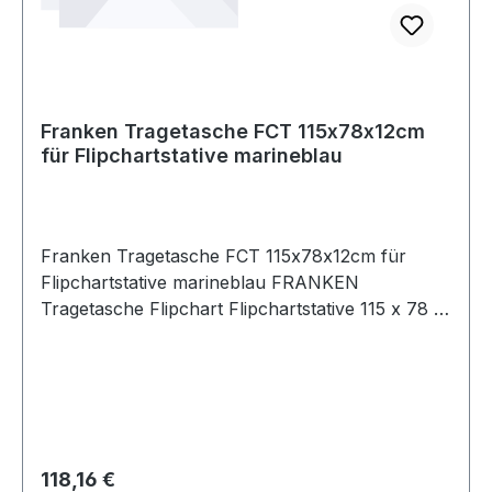
Franken Tragetasche FCT 115x78x12cm
für Flipchartstative marineblau
Franken Tragetasche FCT 115x78x12cm für
Flipchartstative marineblau FRANKEN
Tragetasche Flipchart Flipchartstative 115 x 78 x
12 cm (B x H x T) Polyester marineblau
Regulärer Preis:
118,16 €