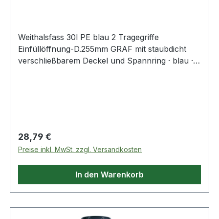
Einfüllöffnung-D.
Weithalsfass 30l PE blau 2 Tragegriffe
Einfüllöffnung-D.255mm GRAF mit staubdicht
verschließbarem Deckel und Spannring · blau ·
aus schlag- und stoßfestem Polyethylen ·
schwere Ausführung · starkwandig und robust ·
bis 60 l mit 2 Tragegriffen · lebensmittelecht ·
temperaturbeständig von - 20 °C bis + 40 °C ·
mit UN-Zulassung · beständig gegen die meisten
Säuren und Laugen (bitte anfragen)
Regulärer Preis:
28,79 €
Preise inkl. MwSt. zzgl. Versandkosten
In den Warenkorb