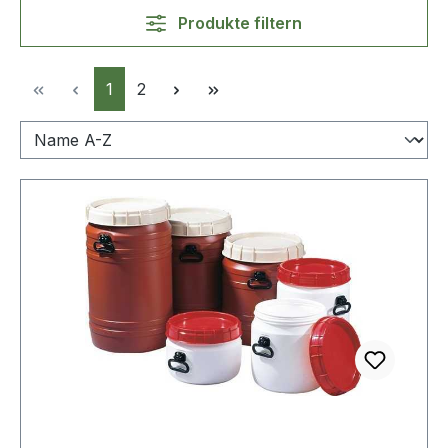
Produkte filtern
Seite
Seite
1
2