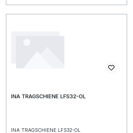
mm (1/4)- Innensechskant 1 Adapter 6,3 mm
(1/4)- Außensechskant auf 6,3 mm ( 1/4)-
Außenvierkant 1 Umschaltknarre 6,3 mm (1/4)
(2093 U-20) Schalenkoffer: max. Zuladung 30
kg, umlaufender Aluminiumrahmen, 2 Metall-
Kippschlösser und ein 3-stelliges
Zahlencodeschloss Außenmaße: 395 x 490 x 185
mm (L x B x H) Weitere technische
Eigenschaften: · Breite: 490mm · Tiefe: 395mm ·
Höhe: 185mm Lieferung im Schalenkoffer aus
ABS Kunststoff
INA TRAGSCHIENE LFS32-OL
INA TRAGSCHIENE LFS32-OL