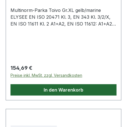
Multinorm-Parka Toivo Gr.XL gelb/marine
ELYSEE EN ISO 20471 Kl. 3, EN 343 Kl. 3/2/X,
EN ISO 11611 Kl. 2 A1+A2, EN ISO 11612: A1+A2
B1 C1 E2 F1, EN 1149-5, EN 13034 Typ 6, IEC
61482-2 APC1 (4kA), EN ISO 13688 ·
Obermaterial: Außenlage: 98% Polyester / 2%
Karbon, Innenlage: 60% Modacryl / 40%
Baumwolle
Regulärer Preis:
154,69 €
Preise inkl. MwSt. zzgl. Versandkosten
In den Warenkorb