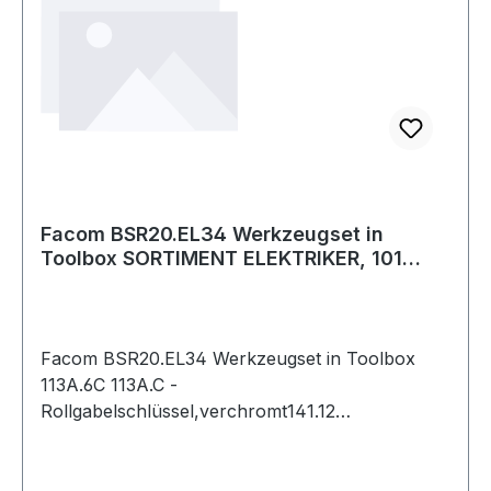
Facom BSR20.EL34 Werkzeugset in
Toolbox SORTIMENT ELEKTRIKER, 101
WERKZEUGE
Facom BSR20.EL34 Werkzeugset in Toolbox
113A.6C 113A.C -
Rollgabelschlüssel,verchromt141.12
Hochpräzisions-Pinzette, gerades Modell152.Y
Pinzette mit PVC-Überzug, um 40° gebogenes
Modell153 Pinzette, gerades Modell - Gekreuzte