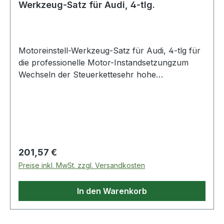
Werkzeug-Satz für Audi, 4-tlg.
Motoreinstell-Werkzeug-Satz für Audi, 4-tlg für
die professionelle Motor-Instandsetzungzum
Wechseln der Steuerkettesehr hohe
PassgenauigkeitAnwendungsgebiete: Audi V8 mit
4.2 l Benzin-Motoren Weitere Produkte im
Bereich Motoreinstell-Werkzeug-Satz für Audi,
4-
Regulärer Preis:
201,57 €
Preise inkl. MwSt. zzgl. Versandkosten
In den Warenkorb