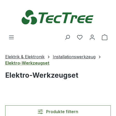
Zum Hauptinhalt springen
Du hast 0 Produ
Ware
Elektrik & Elektronik
Installationswerkzeug
Elektro-Werkzeugset
Elektro-Werkzeugset
Produkte filtern