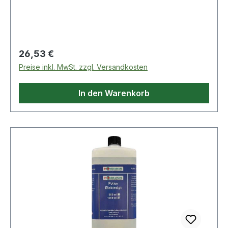
Anschraublöchern · ohne Schließblech
Regulärer Preis:
26,53 €
Preise inkl. MwSt. zzgl. Versandkosten
In den Warenkorb