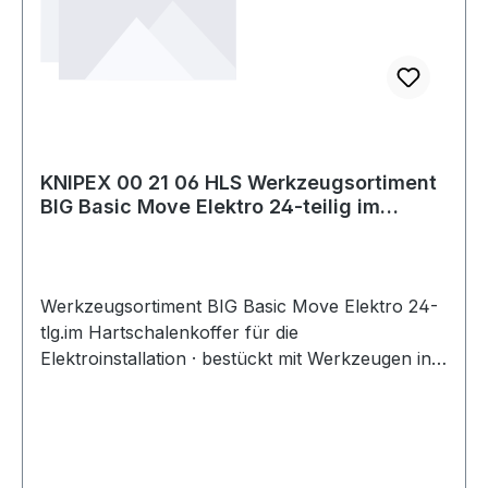
KNIPEX 00 21 06 HLS Werkzeugsortiment
BIG Basic Move Elektro 24-teilig im
Hartsc
Werkzeugsortiment BIG Basic Move Elektro 24-
tlg.im Hartschalenkoffer für die
Elektroinstallation · bestückt mit Werkzeugen in
Handwerker und Industriequalität Bestehend
aus: 1 Kombizange 180 mm VDE isoliert (Knipex)
1 Flachrundzange mit Schneide 160 mm VDE
isoliert (Knipex) 1 Seitenschneider 160 mm VDE