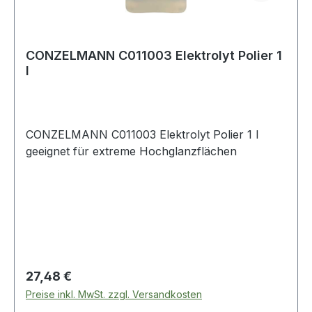
CONZELMANN C011003 Elektrolyt Polier 1
l
CONZELMANN C011003 Elektrolyt Polier 1 l
geeignet für extreme Hochglanzflächen
Regulärer Preis:
27,48 €
Preise inkl. MwSt. zzgl. Versandkosten