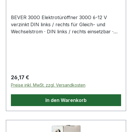
BEVER 300O Elektrotüröffner 300O 6-12 V
verzinkt DIN links / rechts für Gleich- und
Wechselstrom · DIN links / rechts einsetzbar ·
Gehäuse Zinkdruckguss, Falle aus Stahl ·
Schließblech aus Stahl verzinkt · mit
Anschraublöchern · ohne Schließblech
Regulärer Preis:
26,17 €
Preise inkl. MwSt. zzgl. Versandkosten
In den Warenkorb