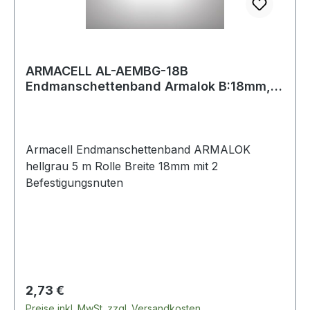
ARMACELL AL-AEMBG-18B
Endmanschettenband Armalok B:18mm,
L:5m, hellgrau Breite 1
Armacell Endmanschettenband ARMALOK
hellgrau 5 m Rolle Breite 18mm mit 2
Befestigungsnuten
Regulärer Preis:
2,73 €
Preise inkl. MwSt. zzgl. Versandkosten