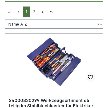
Seite
Seite
1
2
S4000820299 Werkzeugsortiment 66
teilig im Stahlblechkasten für Elektriker