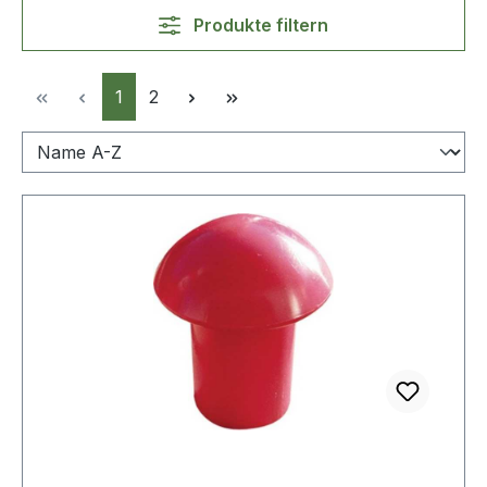
Produkte filtern
Seite
Seite
1
2