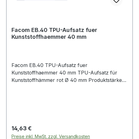
Facom EB.40 TPU-Aufsatz fuer
Kunststoffhaemmer 40 mm
Facom EB.40 TPU-Aufsatz fuer
Kunststoffhaemmer 40 mm TPU-Aufsatz für
Kunststoffhämmer rot Ø 40 mm Produktstärken:
Thermoplastischer Polyurethanaufsatz Härte
Shore D56 Ersetzt Holz- und Lederhämmer
Weitere Produkte im Bereich Kunststoffhämmer
Regulärer Preis:
14,63 €
Preise inkl. MwSt. zzgl. Versandkosten