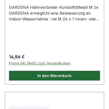
GARDENA Hahnverbinder Kunstoff/Metall M 24
GARDENA ermöglicht eine Bewässerung an
Indoor-Wasserhähne · mit M 24 x 1 Innen- oder
M 22 x 1 Außengewinde (nicht geeignet für
drucklose oder Niederdruck-
Warmwasseraufbereiter) · für z.B. Befüllen eines
Aquari
Regulärer Preis:
14,86 €
Preise inkl. MwSt. zzgl. Versandkosten
In den Warenkorb