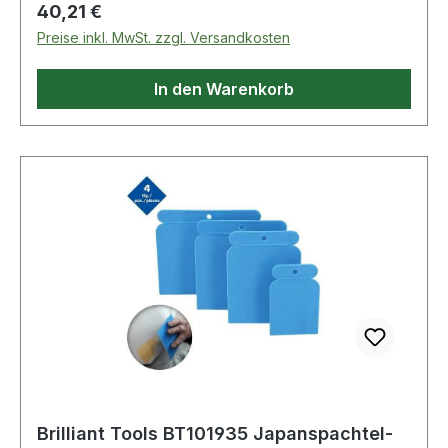
Regulärer Preis:
40,21 €
l: 254mm · Ø d: 20mm · h: 70mm
Preise inkl. MwSt. zzgl. Versandkosten
In den Warenkorb
Brilliant Tools BT101935 Japanspachtel-