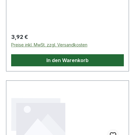
Shore D56 Ersetzt Holz- und Lederhämmer
Weitere Produkte im Bereich Kunststoffhämmer
Regulärer Preis:
3,92 €
Preise inkl. MwSt. zzgl. Versandkosten
In den Warenkorb