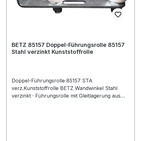
BETZ 85157 Doppel-Führungsrolle 85157
Stahl verzinkt Kunststoffrolle
Doppel-Führungsrolle 85157 STA
verz.Kunststoffrolle BETZ Wandwinkel Stahl
verzinkt · Führungsrolle mit Gleitlagerung aus
Polyamid · zum Anschrauben · verstellbarer
Rollenabstand · mit Wandhalter Weitere
technische Eigenschaften: · m: 100mm · n:
160mm · Oberfläche: verzinkt · l min: 32mm · a:
80,5mm · d: 20mm · Befestigungsart: zum
Anschrauben · b: 40mm · l max: 90mm · s: 6mm ·