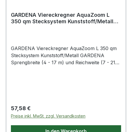
GARDENA Viereckregner AquaZoom L
350 qm Stecksystem Kunststoff/Metall
GARDENA
GARDENA Viereckregner AquaZoom L 350 qm
Stecksystem Kunststoff/Metall GARDENA
Sprengbreite (4 - 17 m) und Reichweite (7 - 21
m) stufenlos wählbar · extra weiten Standfüße ·
zum Schutz gegen Schmutzpartikel ist im
Wasseranschluss ein rostfreier Metallfi
Regulärer Preis:
57,58 €
Preise inkl. MwSt. zzgl. Versandkosten
In den Warenkorb