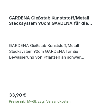
GARDENA Gießstab Kunststoff/Metall
Stecksystem 90cm GARDENA für die
Bewässeru
GARDENA Gießstab Kunststoff/Metall
Stecksystem 90cm GARDENA für die
Bewässerung von Pflanzen an schwer
zugänlichen Stellen · verschiedene Sprühbilder ·
Sprüh-/Stechstrahl · schwenkbaren ·
Wasserdurchfluss kann stufenlos reguliert ·
Impulsauslöser kann
Regulärer Preis:
33,90 €
Preise inkl. MwSt. zzgl. Versandkosten