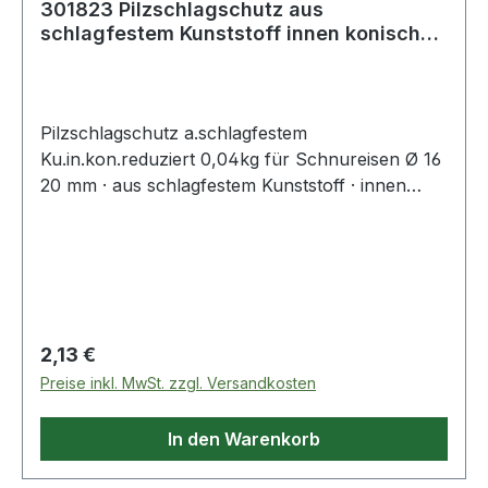
301823 Pilzschlagschutz aus
schlagfestem Kunststoff innen konisch
reduziert 0,
Pilzschlagschutz a.schlagfestem
Ku.in.kon.reduziert 0,04kg für Schnureisen Ø 16
20 mm · aus schlagfestem Kunststoff · innen
konisch reduziert · rot · passend zu Art.
4000 818 845 bis 4000 818 848 Weitere
technische Eigenschaften: · Ausführung: innen
konisch reduziert
Regulärer Preis:
2,13 €
Preise inkl. MwSt. zzgl. Versandkosten
In den Warenkorb