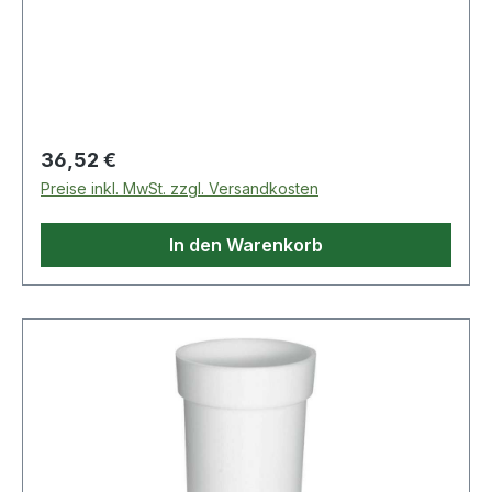
ermöglicht die Flachabsaugung bis auf 3 mm
Restwasserstand · einfache Montage
Regulärer Preis:
36,52 €
Preise inkl. MwSt. zzgl. Versandkosten
In den Warenkorb