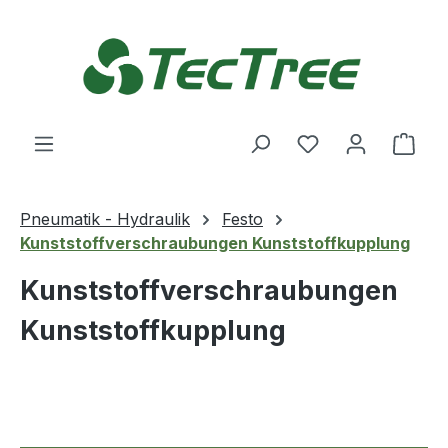
Zum Hauptinhalt springen
Du hast 0 Produ
Ware
Pneumatik - Hydraulik
Festo
Kunststoffverschraubungen Kunststoffkupplung
Kunststoffverschraubungen
Kunststoffkupplung