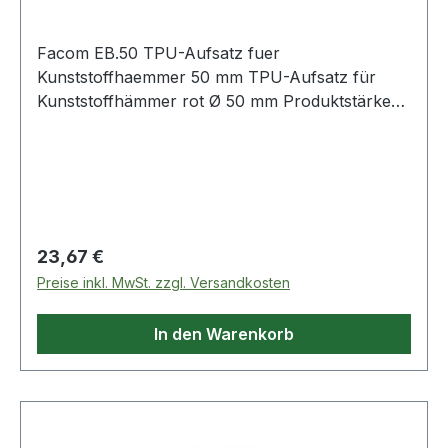
Facom EB.50 TPU-Aufsatz fuer
Kunststoffhaemmer 50 mm TPU-Aufsatz für
Kunststoffhämmer rot Ø 50 mm Produktstärken:
Thermoplastischer Polyurethanaufsatz Härte
Shore D56 Ersetzt Holz- und Lederhämmer
Weitere Produkte im Bereich Kunststoffhämmer
Regulärer Preis:
23,67 €
Preise inkl. MwSt. zzgl. Versandkosten
In den Warenkorb