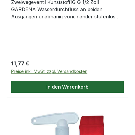
Zweiwegeventil KunststoffIG G 1/2 Zoll
GARDENA Wasserdurchfluss an beiden
Ausgängen unabhänig voneinander stufenlos
regulierbar · für Wasserhähne mit einem 26,5
mm (G 3/4")-Gewinde geeignet · Kunststoff
Regulärer Preis:
11,77 €
Preise inkl. MwSt. zzgl. Versandkosten
In den Warenkorb