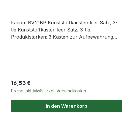
Facom BV.21BP Kunststoffkaesten leer Satz, 3-
tlg Kunststoffkästen leer Satz, 3-tlg.
Produktstärken: 3 Kästen zur Aufbewahrung
von Kleinteilen mit 3 verschiedenen
Trennwandarten Weitere Produkte im Bereich
Werkzeugkoffer für Wartungsarbeiten
Regulärer Preis:
16,53 €
Preise inkl. MwSt. zzgl. Versandkosten
In den Warenkorb