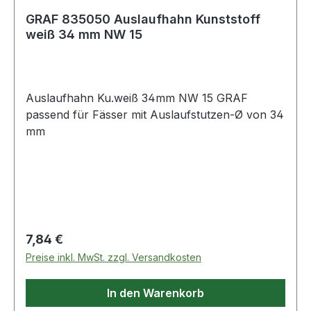
GRAF 835050 Auslaufhahn Kunststoff
weiß 34 mm NW 15
Auslaufhahn Ku.weiß 34mm NW 15 GRAF
passend für Fässer mit Auslaufstutzen-Ø von 34
mm
Regulärer Preis:
7,84 €
Preise inkl. MwSt. zzgl. Versandkosten
In den Warenkorb