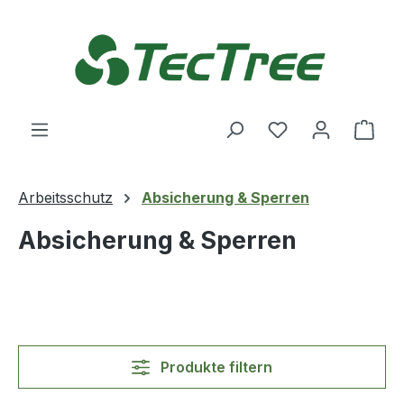
Zum Hauptinhalt springen
Du hast 0 Produ
Ware
Arbeitsschutz
Absicherung & Sperren
Absicherung & Sperren
Produkte filtern