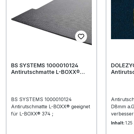
technische Eigenschaften: ·
Temperaturbeständigkeit: -5 bis
+50 °C · Gebinde: Rolle
BS SYSTEMS 1000010124
DOLEZYC
Antirutschmatte L-BOXX®
Antirutschmat
geeignet für L-BOXX® 374
cm D8 m
Rolle
BS SYSTEMS 1000010124
Antiruts
Antirutschmatte L-BOXX® geeignet
D8mm a.G
für L-BOXX® 374 ;
verbessern
steigert d
Inhalt:
1.25
die Standf