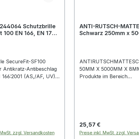
244064 Schutzbrille
ANTI-RUTSCH-MATT
t 100 EN 166, EN 170
Schwarz 250mm x 5
ikratz-Antibesc
8mm 84625
lle SecureFit-SF100
ANTIRUTSCHMATTES
r Antikratz-Antibeschlag
50MM X 5000MM X 8MM Weite
166:2001 (AS,/AF, UV) ·
Produkte im Bereich
Fit
Antirutschmatte
kverteilungs-
e bietet einen sicheren
orgt für einen
en Anpressdruck der
el · durch das flache und
 Preis:
Regulärer Preis:
25,57 €
ügeldesign gute
. MwSt. zzgl. Versandkosten
Preise inkl. MwSt. zzgl. Ver
onsmöglichkeiten mit 3M