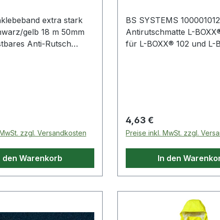
hklebeband extra stark
BS SYSTEMS 100001012
hwarz/gelb 18 m 50mm
Antirutschmatte L-BOXX®
tbares Anti-Rutsch
für L-BOXX® 102 und L-
· zertifiziert nach DIN
weiche Einlegematte aus
t zusätzlicher
schützt die L-BOXX® und
igkeit für extreme
Material am Boden gege
en · Rutschfestigkeit R13
Beschädigungen beim Tr
51130 (R12 für
lb) · sichere
 Preis:
Regulärer Preis:
4,63 €
g auf den meisten
. MwSt. zzgl. Versandkosten
Preise inkl. MwSt. zzgl. Ver
en · gute Chemikalien-
ungsbeständigkeit ·
n den Warenkorb
In den Warenko
: Acrylat · Gesamtdicke:
 Klebkraft: 7 N/cm ·
ng: 35 % Weitere
 Eigenschaften: ·
Rolle