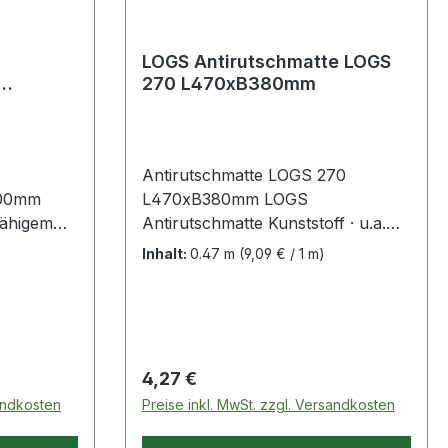
weitenregulierbarer Ärmelbubund
mittels Klettverschluss Saum
weitenverstellbarTaschen: 2
LOGS Antirutschmatte LOGS
270 L470xB380mm
seitliche Hüfttaschen mit
Reißverschlüssen 1 Brusttasche 2
Innentaschen Weitere Produkte im
Bereich Warnschutz-Softshelljacke
Antirutschmatte LOGS 270
500mm
L470xB380mm LOGS
fähigem
Antirutschmatte Kunststoff · u.a.
r
für Schubladen
Inhalt:
0.47 m
(9,09 € / 1 m)
ür den
tzauch als
Regulärer Preis:
4,27 €
. bei
sandkosten
Preise inkl. MwSt. zzgl. Versandkosten
en