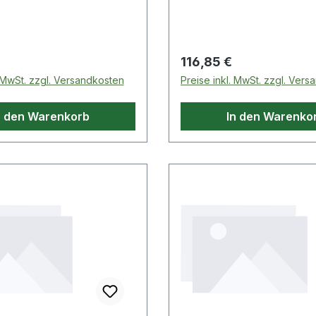
 der erforderlichen
 bzw. reduziert die
che LC (zulässige
 beim Diagonalzurren ·
 Preis:
Regulärer Preis:
116,85 €
us Granulat · 0,6 µ
. MwSt. zzgl. Versandkosten
Preise inkl. MwSt. zzgl. Ver
chnische Eigenschaften: ·
 · Material: aus
n den Warenkorb
In den Warenko