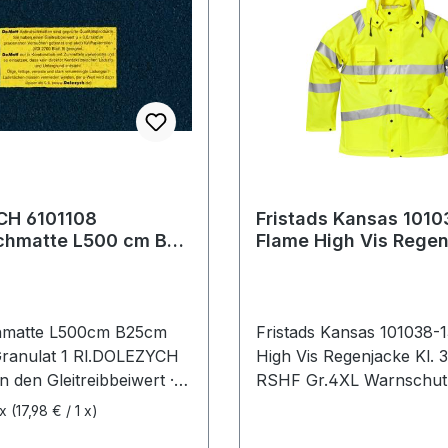
H 6101108
Fristads Kansas 101
te L500 cm B25
Flame High Vis Regen
m aus Granulat 1
3 4845 RSHF Gr.4XL 
chmatte L500cm B25cm
Fristads Kansas 101038-
ranulat 1 Rl.DOLEZYCH
High Vis Regenjacke Kl. 
 den Gleitreibbeiwert ·
RSHF Gr.4XL Warnschut
ie Sicherheit · verbessert
 x
(17,98 € / 1 x)
estigkeit und verringert