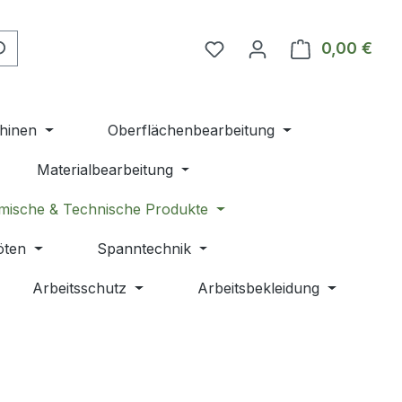
Du hast 0 Produkte auf 
0,00 €
Ware
hinen
Oberflächenbearbeitung
Materialbearbeitung
mische & Technische Produkte
öten
Spanntechnik
Arbeitsschutz
Arbeitsbekleidung