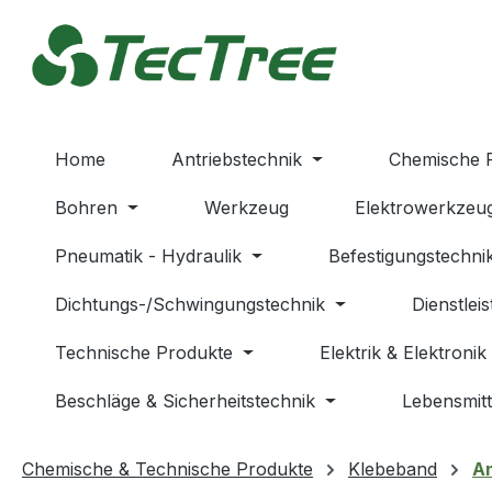
m Hauptinhalt springen
Zur Suche springen
Zur Hauptnavigation springen
Home
Antriebstechnik
Chemische 
Bohren
Werkzeug
Elektrowerkzeu
Pneumatik - Hydraulik
Befestigungstechni
Dichtungs-/Schwingungstechnik
Dienstlei
Technische Produkte
Elektrik & Elektronik
Beschläge & Sicherheitstechnik
Lebensmitt
Chemische & Technische Produkte
Klebeband
An