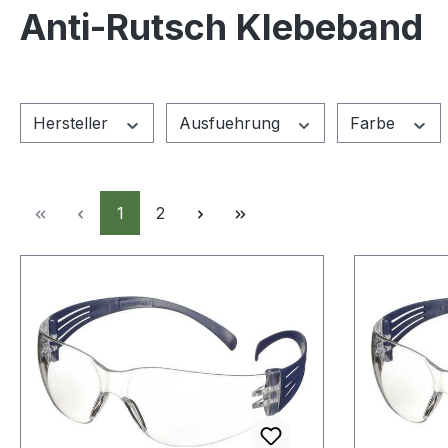
Anti-Rutsch Klebeband
Hersteller
Ausfuehrung
Farbe
Seite
Seite
1
2