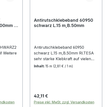
E
Antirutschklebeband 60950
000mm x
schwarz L.15 m,B.50mm
CHWARZ2
Antirutschklebeband 60950
re
schwarz L.15 m,B.50mm Rl.TESA
sehr starke Klebkraft auf vielen
Untergründen · geeignet für Innen-
Inhalt:
15 m
(2,81 € / 1 m)
und Außenanwendungen ·
salzwasserbeständig · dauerhafter
Anti-Rutsch-Effekt bis zu 2 Jahre
bei normaler Beanspruchung ·
garantieren Trittsicherheit, wo
Regulärer Preis:
42,11 €
Rutschgefahr besteht und Treppen
sandkosten
Preise inkl. MwSt. zzgl. Versandkosten
oder Stufen kenntlich gemacht