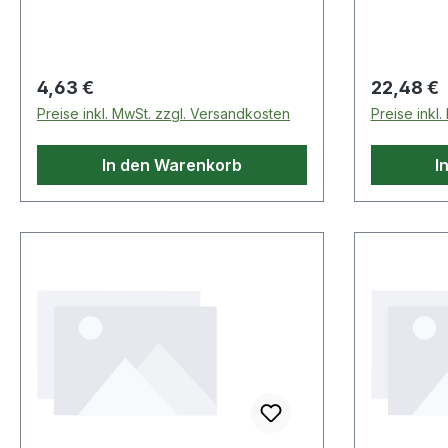
die Anzahl
Zurrmittel
erforderli
Zugkraft)
Regulärer Preis:
Regulärer
4,63 €
22,48 €
Material a
Preise inkl. MwSt. zzgl. Versandkosten
Preise inkl
Weitere te
Dicke: 8mm
In den Warenkorb
I
Granulat