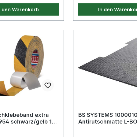
örschutz · automatische
n den Warenkorb
In den Warenko
 an unterschiedliche
n sorgt für erhöhten
ort (ca. 20 g) Weitere
 Eigenschaften: ·
a.: 20g
chklebeband extra
BS SYSTEMS 1000010
954 schwarz/gelb 18
Antirutschmatte L-B
geeignet für L-BOXX
und L-BOX