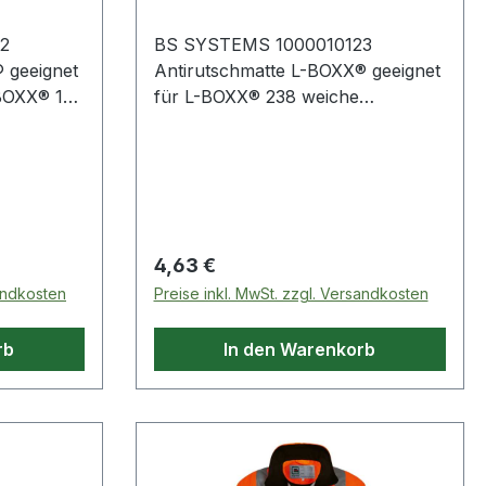
2
BS SYSTEMS 1000010123
 geeignet
Antirutschmatte L-BOXX® geeignet
BOXX® 136
für L-BOXX® 238 weiche
 Gummi ·
Einlegematte aus Gummi · schützt
 das
die L-BOXX® und das Material am
n
Boden gegen Beschädigungen
ansport
beim Transport
Regulärer Preis:
4,63 €
sandkosten
Preise inkl. MwSt. zzgl. Versandkosten
rb
In den Warenkorb