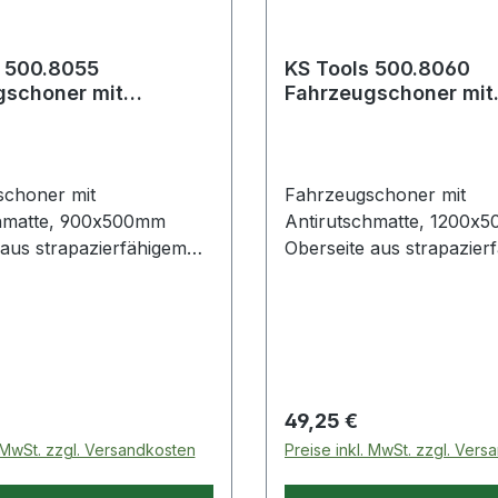
s 500.8055
KS Tools 500.8060
gschoner mit
Fahrzeugschoner mit
schmatte, 900x500mm
Antirutschmatte,
1200x500mm
choner mit
Fahrzeugschoner mit
chmatte, 900x500mm
Antirutschmatte, 1200x
 aus strapazierfähigem
Oberseite aus strapazier
rseite aus einer
NylonUnterseite aus eine
griffigen
besonders griffigen
hmattehaftet
Antirutschmattehaftet
end auf
hervorragend auf
eblechenideal für den
Karosserieblechenideal f
s Kotflügelschutzauch als
Einsatz als Kotflügelschu
 Preis:
Regulärer Preis:
49,25 €
r Werkzeuge z.B. bei
Ablage für Werkzeuge z.B
. MwSt. zzgl. Versandkosten
Preise inkl. MwSt. zzgl. Ver
eparaturarbeiten
Scheibenreparaturarbeit
geeignet Weitere Produkte im