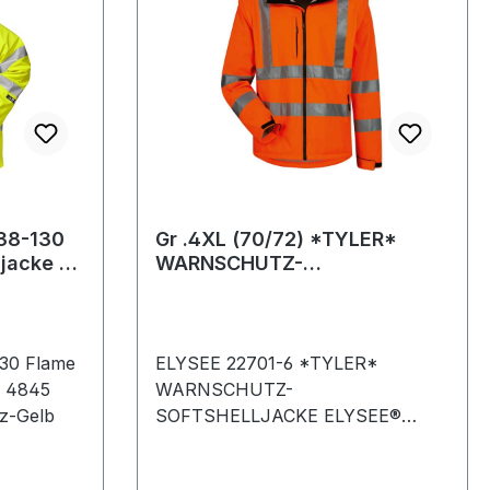
038-130
Gr .4XL (70/72) *TYLER*
jacke Kl.
WARNSCHUTZ-
Warn
SOFTSHELLJACKE orange
*TYLER* HIGH VIS SOFTSH
130 Flame
ELYSEE 22701-6 *TYLER*
3 4845
WARNSCHUTZ-
z-Gelb
SOFTSHELLJACKE ELYSEE®
ORANGE, EN ISO 20471/3Norm:
EN ISO 20471 Klasse 3 (Weste