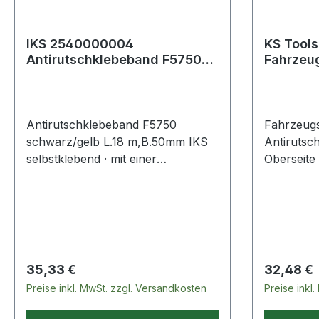
IKS 2540000004
KS Tool
Antirutschklebeband F5750
Fahrzeu
schwarz/gelb Länge 18 m,
Antirut
Breite 50 mm
Antirutschklebeband F5750
Fahrzeugs
schwarz/gelb L.18 m,B.50mm IKS
Antiruts
selbstklebend · mit einer
Oberseite
abriebfesten und
NylonUnte
rutschhemmenden Aluminiumoxid-
besonders 
Körnung · für permanente
Antirutsc
Verklebungen zur
hervorrag
Rutschhemmung im Innen- und
Karosseri
Außenbereich sowie zur
Einsatz al
Regulärer Preis:
Regulärer
35,33 €
32,48 €
Markierung von rutschgefährdeten
Ablage fü
Preise inkl. MwSt. zzgl. Versandkosten
Preise inkl
Bereichen wie z. B. Treppen und
Scheibenr
Rampen Weitere technische
geeignet Weitere Produkte im