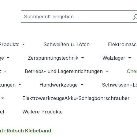
Produkte
Schweißen u. Löten
Elektromasc
ge
Zerspannungstechnik
Wälzlager
k
Betriebs- und Lagereinrichtungen
Che
stungen
Handwerkzeuge
Schweissen+L
ElektrowerkzeugeAkku-Schlagbohrschrauber
el
Weitere Produkte
ti-Rutsch Klebeband