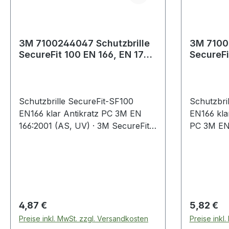
3M 7100244047 Schutzbrille
3M 7100
SecureFit 100 EN 166, EN 170
SecureFi
klar Antikratz Polycarb
klar Ant
Schutzbrille SecureFit-SF100
Schutzbri
EN166 klar Antikratz PC 3M EN
EN166 kla
166:2001 (AS, UV) · 3M SecureFit
PC 3M EN 
Bügeldruckverteilungs-
3M Secure
Technologie bietet einen sicheren
Bügeldruc
Sitz und sorgt für einen
Technologi
optimierten Anpressdruck der
Sitz und s
Brillenbügel · durch das flache und
optimiert
flexible Bügeldesign gute
Brillenbüg
Regulärer Preis:
Regulärer
4,87 €
5,82 €
Kombinationsmöglichkeiten mit 3M
flexible B
Preise inkl. MwSt. zzgl. Versandkosten
Preise inkl
Kapselgehörschutz · automatische
Kombinati