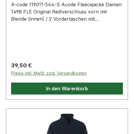
A-code 119011-544-S Acode Fleecejacke Damen
1498 FLE Original Reißverschluss vorn mit
Blende (innen) / 2 Vordertaschen mit
Reißverschluss / Verlängerte Rückenpartie /
Raglan-Ärmel / Farblich passende Ellenbogen-
Patches / Daumenschlaufen / Elastischer
Einfassung an Armabschlüssen. 544 Saphirblau
100% Polyester 280 g/m². - - Normalwaschgang
bei 40°C;Nicht bleichen;Nicht im
Regulärer Preis:
39,50 €
Wäschetrockner trocknen;Nicht bügeln;Nicht
Preise inkl. MwSt. zzgl. Versandkosten
Trockenreinigen
In den Warenkorb