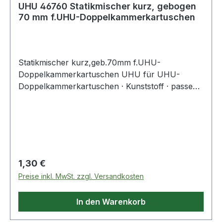
UHU 46760 Statikmischer kurz, gebogen
70 mm f.UHU-Doppelkammerkartuschen
Statikmischer kurz,geb.70mm f.UHU-
Doppelkammerkartuschen UHU für UHU-
Doppelkammerkartuschen · Kunststoff · passend
zu Art.-Nr. 4000 353 414, 4000 353 417 und
4000 353 418
Regulärer Preis:
1,30 €
Preise inkl. MwSt. zzgl. Versandkosten
In den Warenkorb