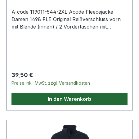
A-code 119011-544-2XL Acode Fleecejacke
Damen 1498 FLE Original Reißverschluss vorn
mit Blende (innen) / 2 Vordertaschen mit
Reißverschluss / Verlängerte Rückenpartie /
Raglan-Ärmel / Farblich passende Ellenbogen-
Patches / Daumenschlaufen / Elastischer
Einfassung an Armabschlüssen. 544 Saphirblau
100% Polyester 280 g/m². - - Normalwaschgang
bei 40°C;Nicht bleichen;Nicht im
Regulärer Preis:
39,50 €
Wäschetrockner trocknen;Nicht bügeln;Nicht
Preise inkl. MwSt. zzgl. Versandkosten
Trockenreinigen
In den Warenkorb