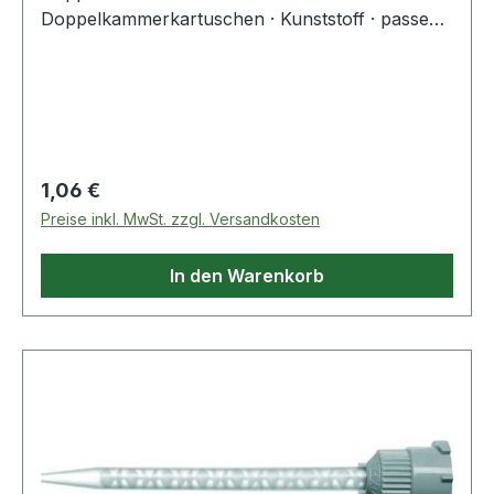
Doppelkammerkartuschen · Kunststoff · passend
zu Art.-Nr. 4000 353 414, 4000 353 417 und
4000 353 418
Regulärer Preis:
1,06 €
Preise inkl. MwSt. zzgl. Versandkosten
In den Warenkorb