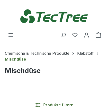
Zum Hauptinhalt springen
Du hast 0 Produ
Ware
Chemische & Technische Produkte
Klebstoff
Mischdüse
Mischdüse
Produkte filtern