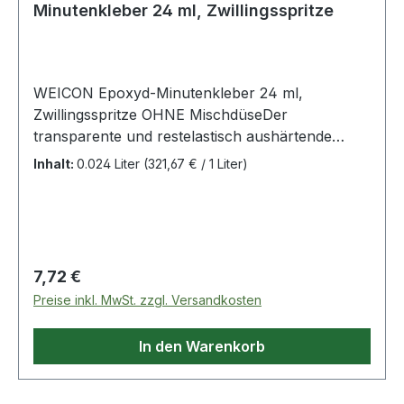
Minutenkleber 24 ml, Zwillingsspritze
WEICON Epoxyd-Minutenkleber 24 ml,
Zwillingsspritze OHNE MischdüseDer
transparente und restelastisch aushärtende
Klebstoff ist ideal für Arbeiten in der
Inhalt:
0.024 Liter
(321,67 € / 1 Liter)
Konstruktion und in der Montage und immer
dann, wenn der Einsatz des WEICON Easy-Mix
Systems nicht rationell ist.- zähflüssig,
selbstnivellierend- sehr kurze Topfzeit (3-4
Minuten)- schnelle Aushärtung- fast farblos,
Regulärer Preis:
7,72 €
glasklar (10550024) Weitere Produkte im Bereich
Preise inkl. MwSt. zzgl. Versandkosten
Epoxyd-Minutenkleber
In den Warenkorb