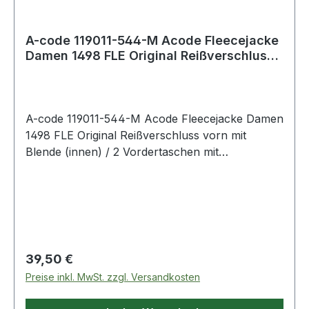
A-code 119011-544-M Acode Fleecejacke
Damen 1498 FLE Original Reißverschluss
vor
A-code 119011-544-M Acode Fleecejacke Damen
1498 FLE Original Reißverschluss vorn mit
Blende (innen) / 2 Vordertaschen mit
Reißverschluss / Verlängerte Rückenpartie /
Raglan-Ärmel / Farblich passende Ellenbogen-
Patches / Daumenschlaufen / Elastischer
Einfassung an Armabschlüssen. 544 Saphirblau
100% Polyester 280 g/m². - - Normalwaschgang
bei 40°C;Nicht bleichen;Nicht im
Regulärer Preis:
39,50 €
Wäschetrockner trocknen;Nicht bügeln;Nicht
Preise inkl. MwSt. zzgl. Versandkosten
Trockenreinigen