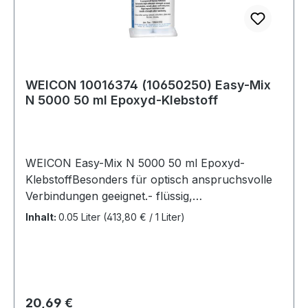
WEICON 10016374 (10650250) Easy-Mix
N 5000 50 ml Epoxyd-Klebstoff
WEICON Easy-Mix N 5000 50 ml Epoxyd-
KlebstoffBesonders für optisch anspruchsvolle
Verbindungen geeignet.- flüssig,
selbstnivellierend- kürzere Topfzeit (20
Inhalt:
0.05 Liter
(413,80 € / 1 Liter)
Minuten)- normale Aushärtung- Farbton fast
farblos,glasklar (10650250) Weitere Produkte im
Bereich Epoxyd-Klebstoff
Regulärer Preis:
20,69 €