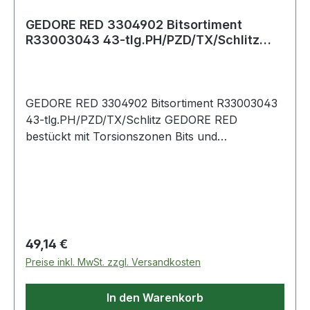
GEDORE RED 3304902 Bitsortiment
R33003043 43-tlg.PH/PZD/TX/Schlitz
GEDORE RED
GEDORE RED 3304902 Bitsortiment R33003043
43-tlg.PH/PZD/TX/Schlitz GEDORE RED
bestückt mit Torsionszonen Bits und
magnetischen Steckschlüsseleinsätzen mit 6,3
mm (1/4") Antrieb für konventionelle
Akkuschrauber Weitere technische
Eigenschaften: · Antrieb
Regulärer Preis:
49,14 €
Preise inkl. MwSt. zzgl. Versandkosten
In den Warenkorb