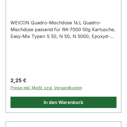
WEICON Quadro-Mischdüse 16.L Quadro-
Mischdüse passend für RK-7000 50g Kartusche,
Easy-Mix Typen S 50, N 50, N 5000, Epoxyd-
Minutenkleber. (10650005) Weitere Produkte im
Bereich Quadro-Mischdüse
Regulärer Preis:
2,25 €
Preise inkl. MwSt. zzgl. Versandkosten
In den Warenkorb