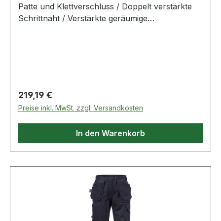
Patte und Klettverschluss / Doppelt verstärkte
Schrittnaht / Verstärkte geräumige
Zollstocktasche mit Patte und verdecktem
Druckknopfverschluss, Knopf und Schlaufe für
ein Arbeitsmesser sowie Stifttasche / B
Regulärer Preis:
219,19 €
Preise inkl. MwSt. zzgl. Versandkosten
In den Warenkorb