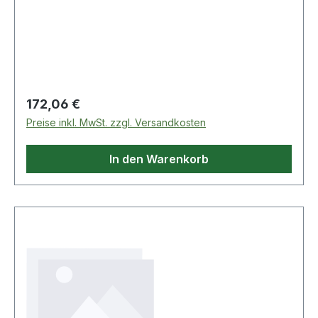
2 Vordertaschen / Verstellbare Taille mit
Knöpfen / Schlitz mit Reißverschluss / Doppelt
verstärkte Schrittnaht / 2 CORDURA®-verstärkte
Gesä
Regulärer Preis:
172,06 €
Preise inkl. MwSt. zzgl. Versandkosten
In den Warenkorb