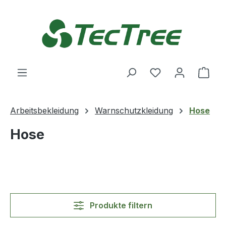
Zum Hauptinhalt springen
Du hast 0 Produ
Ware
Arbeitsbekleidung
Warnschutzkleidung
Hose
Hose
Produkte filtern