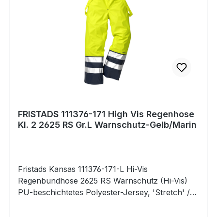
Ergonomisch geformte Knie / CORDURA®-
verstärkte Knietaschen für höhenverstellbare
Kniepolster / CORDURA®-verstärkte
Beinabschlüsse / Geprüft und zugelassen gemäß
EN ISO 20471 Klasse 2 / Industriewäsche
geeignet gemäß ISO 15797 / OEKO-TEX®
zertifiziert. Farbe: Warnschutz-Gelb/Marine
Material: Fluoreszierendes Material: 80%
Polyester, 20% Baumwolle
FRISTADS 111376-171 High Vis Regenhose
Kl. 2 2625 RS Gr.L Warnschutz-Gelb/Marin
Fristads Kansas 111376-171-L Hi-Vis
Regenbundhose 2625 RS Warnschutz (Hi-Vis)
PU-beschichtetes Polyester-Jersey, 'Stretch' /
Abnehmbare Hosenträger / Rippbund /
Öffnungen für lose hängende Taschen /