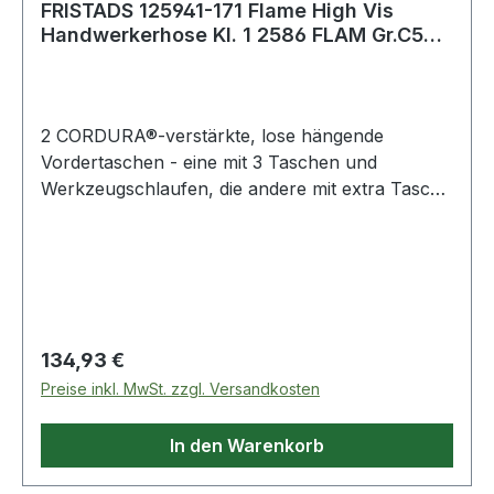
FRISTADS 125941-171 Flame High Vis
Handwerkerhose Kl. 1 2586 FLAM Gr.C52
Warnsc
2 CORDURA®-verstärkte, lose hängende
Vordertaschen - eine mit 3 Taschen und
Werkzeugschlaufen, die andere mit extra Tasche
/ 2 Vordertaschen / 2 CORDURA®-verstärkte
Gesäßtaschen - eine mit Patte und verdecktem
Druckknopfverschluss / Doppelt verstärkte
Regulärer Preis:
134,93 €
Preise inkl. MwSt. zzgl. Versandkosten
In den Warenkorb