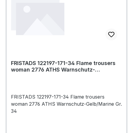
EN 61482-1-1 EBT: 10,5 cal/cm² HAF: 81,4%, EN
ISO 11612 A1 B1 C1 F1, EN 1149-5, EN 13034 Typ
PB [6] und EN ISO 20471 Klasse 1 /
Industriewäsche geeignet gemäß ISO 15797 /
OEKO-TEX® zertifiziert. Material:45% Modacryl,
35% Baumwolle, 18% Polyamid, 2% Karbon.
FRISTADS 122197-171-34 Flame trousers
woman 2776 ATHS Warnschutz-
Gelb/Marine Gr.
FRISTADS 122197-171-34 Flame trousers
woman 2776 ATHS Warnschutz-Gelb/Marine Gr.
34