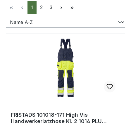
Seite
Seite
Seite
1
2
3
FRISTADS 101018-171 High Vis
Handwerkerlatzhose Kl. 2 1014 PLU
Gr.C50 Warnschut