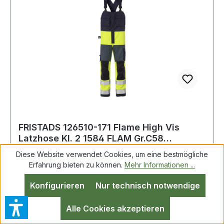
FRISTADS 126510-171 Flame High Vis
Latzhose Kl. 2 1584 FLAM Gr.C58
Warnschutz-G
Diese Website verwendet Cookies, um eine bestmögliche
Erfahrung bieten zu können.
Mehr Informationen ...
Verdeckter 2-Wege-Reißverschluss mit
Konfigurieren
Nur technisch notwendige
Druckknopfleiste bis zum Kragen / 2
CORDURA®-verstärkte Brusttaschen mit Patte
Alle Cookies akzeptieren
und verdecktem Druckknopfverschluss - eine