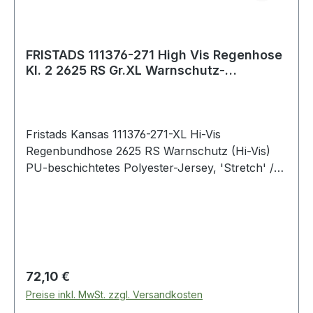
FRISTADS 111376-271 High Vis Regenhose
Kl. 2 2625 RS Gr.XL Warnschutz-
Orange/Ma
Fristads Kansas 111376-271-XL Hi-Vis
Regenbundhose 2625 RS Warnschutz (Hi-Vis)
PU-beschichtetes Polyester-Jersey, 'Stretch' /
Abnehmbare Hosenträger / Rippbund /
Öffnungen für lose hängende Taschen /
Zollstocktasche / Verstellbare Beinabschlüsse /
Geprüft und zugelassen gemäß EN ISO 20471
Klasse 2 und EN 343 Klasse 3/1. Farbe:
Warnschutz-Orange/Marine Material: 100%
Regulärer Preis:
72,10 €
Polyester
Preise inkl. MwSt. zzgl. Versandkosten