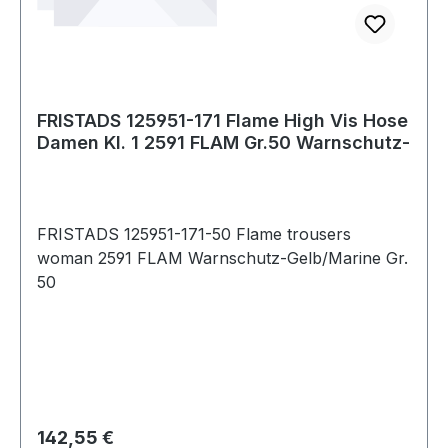
FRISTADS 125951-171 Flame High Vis Hose
Damen Kl. 1 2591 FLAM Gr.50 Warnschutz-
FRISTADS 125951-171-50 Flame trousers
woman 2591 FLAM Warnschutz-Gelb/Marine Gr.
50
Regulärer Preis:
142,55 €