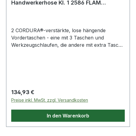
Handwerkerhose Kl. 1 2586 FLAM
Warnschutz
2 CORDURA®-verstärkte, lose hängende
Vordertaschen - eine mit 3 Taschen und
Werkzeugschlaufen, die andere mit extra Tasche
/ 2 Vordertaschen / 2 CORDURA®-verstärkte
Gesäßtaschen - eine mit Patte und verdecktem
Druckknopfverschluss / Doppelt verstärkte
Regulärer Preis:
134,93 €
Preise inkl. MwSt. zzgl. Versandkosten
In den Warenkorb