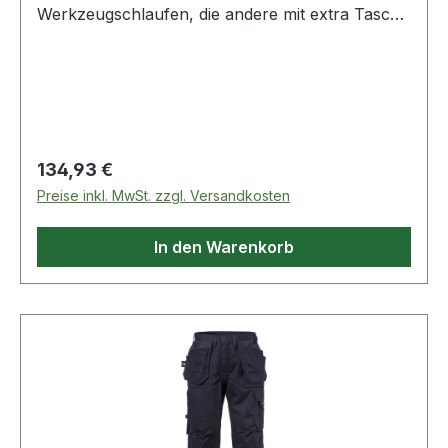
Werkzeugschlaufen, die andere mit extra Tasche
/ 2 Vordertaschen / 2 CORDURA®-verstärkte
Gesäßtaschen - eine mit Patte und verdecktem
Druckknopfverschluss / Doppelt verstärkte
Regulärer Preis:
134,93 €
Preise inkl. MwSt. zzgl. Versandkosten
In den Warenkorb