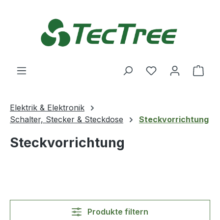
Zum Hauptinhalt springen
Du hast 0 Produ
Ware
Elektrik & Elektronik
Schalter, Stecker & Steckdose
Steckvorrichtung
Steckvorrichtung
Produkte filtern