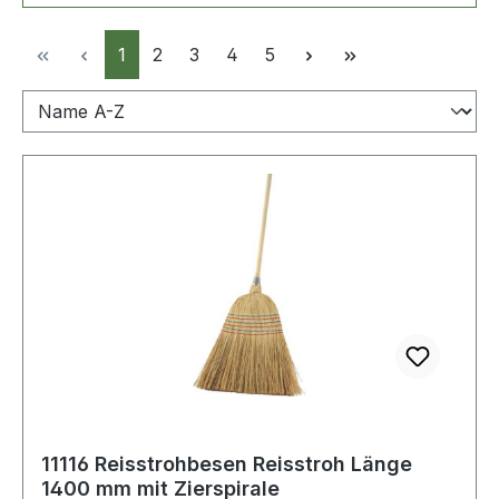
Seite
Seite
Seite
Seite
Seite
1
2
3
4
5
11116 Reisstrohbesen Reisstroh Länge
1400 mm mit Zierspirale