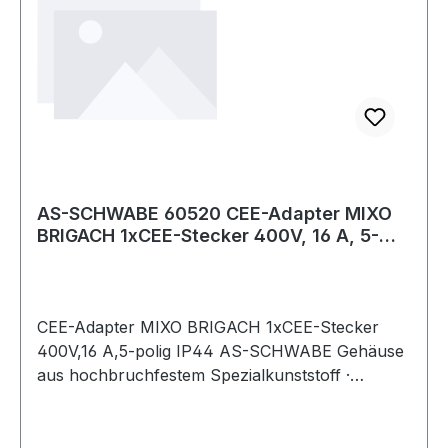
AS-SCHWABE 60520 CEE-Adapter MIXO
BRIGACH 1xCEE-Stecker 400V, 16 A, 5-
polig IP44
CEE-Adapter MIXO BRIGACH 1xCEE-Stecker
400V,16 A,5-polig IP44 AS-SCHWABE Gehäuse
aus hochbruchfestem Spezialkunststoff ·
spritzwassergeschützt · vielsietig, platzsparend,
universell, mobil und robust · IP44 ·
4000 873 921: mit 3G-Sicherung (10 A),