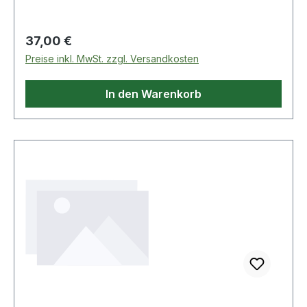
A, Absicherung 3-polig, belastbar bis 11 kW
Regulärer Preis:
37,00 €
Preise inkl. MwSt. zzgl. Versandkosten
In den Warenkorb