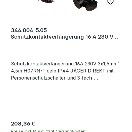
344.804-5.05
Schutzkontaktverlängerung 16 A 230 V 3
x 1,5 mm² 4,5
Schutzkontaktverlängerung 16A 230V 3x1,5mm²
4,5m H07RN-F gelb IP44 JÄGER DIREKT mit
Personenschutzschalter und 3-fach-
Vollgummikupplung · große, leicht bedienbare
Ein-/Austasten · optische Schaltstellungsanzeige
· Schutzleiterüberwachung und -erkennung ·
allpolige Abschaltung ·
Fremdspannungserkennung ·
Unterspannungsauslösung · entsprechend
Regulärer Preis:
208,36 €
DIN VDE 0661, DIN 40040 bzw. DIN EN
Preise inkl. MwSt. zzgl. Versandkosten