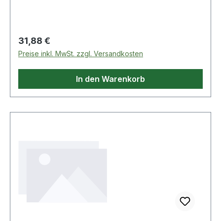
belastbar bis 7 kW 4000 873 922: mit 1x LS C16
A, Absicherung 3-polig, belastbar bis 11 kW
Regulärer Preis:
31,88 €
Preise inkl. MwSt. zzgl. Versandkosten
In den Warenkorb