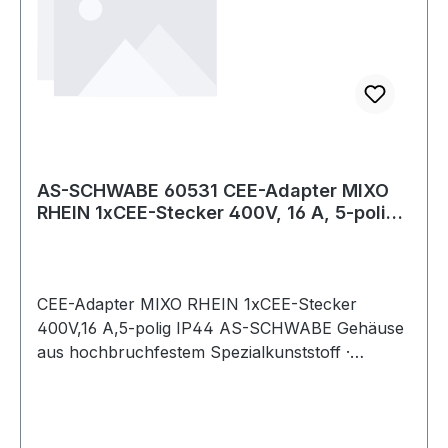
AS-SCHWABE 60531 CEE-Adapter MIXO
RHEIN 1xCEE-Stecker 400V, 16 A, 5-polig
IP44
CEE-Adapter MIXO RHEIN 1xCEE-Stecker
400V,16 A,5-polig IP44 AS-SCHWABE Gehäuse
aus hochbruchfestem Spezialkunststoff ·
spritzwassergeschützt · vielsietig, platzsparend,
universell, mobil und robust · IP44 ·
4000 873 921: mit 3G-Sicherung (10 A),
belastbar bis 7 kW 4000 873 922: mit 1x LS C16