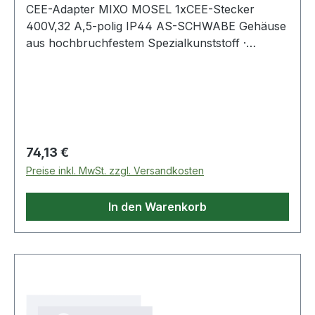
CEE-Adapter MIXO MOSEL 1xCEE-Stecker
400V,32 A,5-polig IP44 AS-SCHWABE Gehäuse
aus hochbruchfestem Spezialkunststoff ·
spritzwassergeschützt · vielsietig, platzsparend,
universell, mobil und robust · mit 3G-Sicherung
(10 A), belastbar bis 7 kW · IP44
Regulärer Preis:
74,13 €
Preise inkl. MwSt. zzgl. Versandkosten
In den Warenkorb