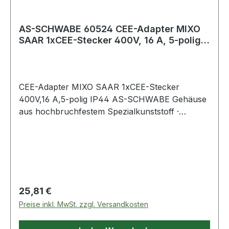
AS-SCHWABE 60524 CEE-Adapter MIXO
SAAR 1xCEE-Stecker 400V, 16 A, 5-polig
IP44
CEE-Adapter MIXO SAAR 1xCEE-Stecker
400V,16 A,5-polig IP44 AS-SCHWABE Gehäuse
aus hochbruchfestem Spezialkunststoff ·
spritzwassergeschützt · vielsietig, platzsparend,
universell, mobil und robust · IP44 ·
4000 873 921: mit 3G-Sicherung (10 A),
belastbar bis 7 kW 4000 873 922: mit 1x LS C16
A, Absicherung 3-polig, belastbar bis 11 kW
Regulärer Preis:
25,81 €
Preise inkl. MwSt. zzgl. Versandkosten