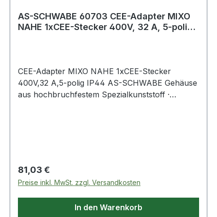
AS-SCHWABE 60703 CEE-Adapter MIXO
NAHE 1xCEE-Stecker 400V, 32 A, 5-polig
IP44
CEE-Adapter MIXO NAHE 1xCEE-Stecker
400V,32 A,5-polig IP44 AS-SCHWABE Gehäuse
aus hochbruchfestem Spezialkunststoff ·
spritzwassergeschützt · vielsietig, platzsparend,
universell, mobil und robust · mit 1x LS C16 A,
Absicherung 3-polig, belastbar bis 11 kW · IP44
Regulärer Preis:
81,03 €
Preise inkl. MwSt. zzgl. Versandkosten
In den Warenkorb