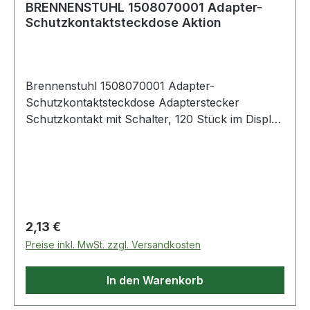
BRENNENSTUHL 1508070001 Adapter-
Schutzkontaktsteckdose Aktion
Brennenstuhl 1508070001 Adapter-
Schutzkontaktsteckdose Adapterstecker
Schutzkontakt mit Schalter, 120 Stück im Display
Weitere Produkte im Bereich
Regulärer Preis:
2,13 €
Preise inkl. MwSt. zzgl. Versandkosten
In den Warenkorb