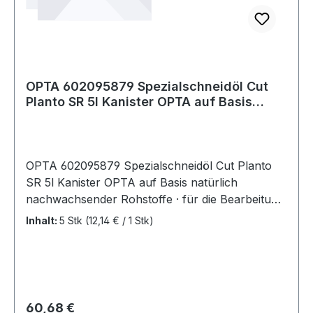
OPTA 602095879 Spezialschneidöl Cut
Planto SR 5l Kanister OPTA auf Basis
natür
OPTA 602095879 Spezialschneidöl Cut Planto
SR 5l Kanister OPTA auf Basis natürlich
nachwachsender Rohstoffe · für die Bearbeitung
von Aluminium, Edelstahl und Stahl · sehr gute
Inhalt:
5 Stk
(12,14 € / 1 Stk)
Leistungen beim Bohren, Drehen, Fräsen · sehr
gute Ergebnisse beim Gewindesc
Regulärer Preis:
60,68 €