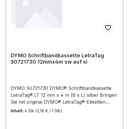
DYMO Schriftbandkassette LetraTag
S0721730 12mmx4m sw auf si
DYMO S0721730 DYMO® Schriftbandkassette
LetraTag® LT 12 mm x 4 m (B x L) silber Bringen
Sie mit original DYMO® LetraTag®-Etiketten
Ordnung in Ihren Haushalt oder an Ihren
Inhalt:
4 Stk
(3,18 € / 1 Stk)
Arbeitsplatz. Die Etiketten sind für die
Verwendung mit den DYMO® LetraTag®-