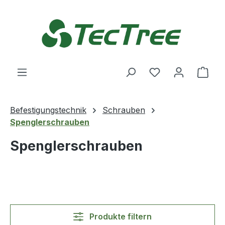
Zum Hauptinhalt springen
Du hast 0 Produ
Ware
Befestigungstechnik
Schrauben
Spenglerschrauben
Spenglerschrauben
Produkte filtern