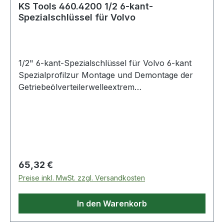
KS Tools 460.4200 1/2 6-kant-
Spezialschlüssel für Volvo
1/2" 6-kant-Spezialschlüssel für Volvo 6-kant
Spezialprofilzur Montage und Demontage der
Getriebeölverteilerwelleextrem
robustInnenvierkantantriebSpezial-
WerkzeugstahlAnwendungsgebiete: Volvo FH,
FM, FMX und NH Serie Weitere Produkte im
Bereich 1/2" 6-kant-Spezialschlüssel für Volvo
Regulärer Preis:
65,32 €
Preise inkl. MwSt. zzgl. Versandkosten
In den Warenkorb