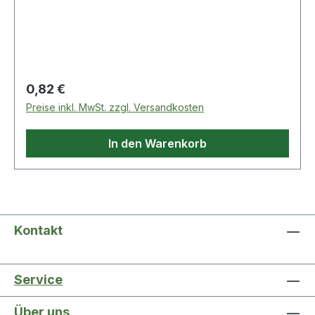
gratarmer Schnitt · Bohrung 22,23 mm Ø Weitere
technische Eigenschaften: · max. Drehzahl:
13300min-¹
Regulärer Preis:
0,82 €
Preise inkl. MwSt. zzgl. Versandkosten
In den Warenkorb
Kontakt
Service
Über uns