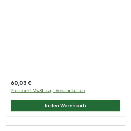
B.75mm Spann-W.45mm Sphäro
Regulärer Preis:
60,03 €
Preise inkl. MwSt. zzgl. Versandkosten
In den Warenkorb