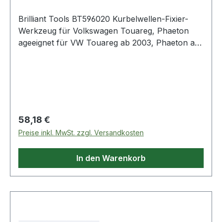
Brilliant Tools BT596020 Kurbelwellen-Fixier-
Werkzeug für Volkswagen Touareg, Phaeton
ageeignet für VW Touareg ab 2003, Phaeton ab
2003 mit 10-Zylinder
DieselmotorKurbelwellenfixierung, zum
Blockieren der Kurbelwelle beim Einstellen der
Steuerzeiten, zu verwenden wie OEM
T10195Führungsbolzen zur Montage des
Motorsteuerungsmoduls (Räderkassette), zu
Regulärer Preis:
58,18 €
verwenden wie OEM T10200Ergänzungssatz für
Preise inkl. MwSt. zzgl. Versandkosten
Art. BT597200 Weitere Produkte im Bereich
Kurbelwellen-Fixier-Werkzeug für Volkswa
In den Warenkorb