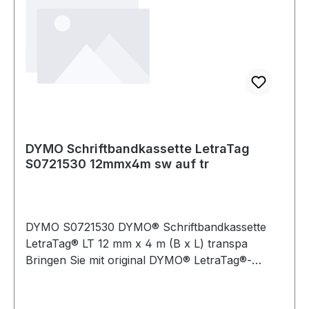
DYMO Schriftbandkassette LetraTag
S0721530 12mmx4m sw auf tr
DYMO S0721530 DYMO® Schriftbandkassette
LetraTag® LT 12 mm x 4 m (B x L) transpa
Bringen Sie mit original DYMO® LetraTag®-
Etiketten Ordnung in Ihren Haushalt oder an
Ihren Arbeitsplatz. Die Etiketten sind für die