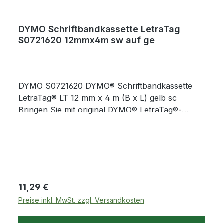
DYMO Schriftbandkassette LetraTag
S0721620 12mmx4m sw auf ge
DYMO S0721620 DYMO® Schriftbandkassette
LetraTag® LT 12 mm x 4 m (B x L) gelb sc
Bringen Sie mit original DYMO® LetraTag®-
Etiketten Ordnung in Ihren Haushalt oder an
Ihren Arbeitsplatz. Die Etiketten sind für die
Verwendung mit den DYMO® LetraTag®-
Etikettendruckern gedacht und in einer
komfortablen · einfach einzusetzenden Kassette
erhältlich. Dank der leicht ablösbaren
Regulärer Preis:
11,29 €
Trägerschicht lassen sie sich einfach bekleben.
Preise inkl. MwSt. zzgl. Versandkosten
Durch die Drucktechnologie · für die weder
herkömmliche Tinte noch Toner erforderlich ist ·