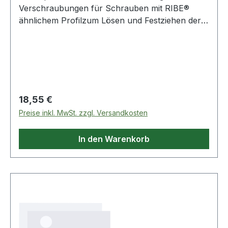
Verschraubungen für Schrauben mit RIBE®
ähnlichem Profilzum Lösen und Festziehen der
Saugrohr-BefestigungsschraubenInnenvierkant
nach DIN 3120 / ISO 1174 mit Kugelfangrillefür
Handbetätigungmatt satiniertChrom Vanadium
Weitere Produkte im Bereich ial-Steckschlüssel
für Saugrohr-Verschra
Regulärer Preis:
18,55 €
Preise inkl. MwSt. zzgl. Versandkosten
In den Warenkorb