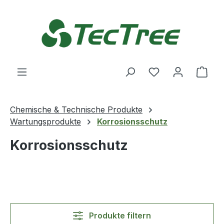
Zum Hauptinhalt springen
Du hast 0 Produ
Ware
Chemische & Technische Produkte
Wartungsprodukte
Korrosionsschutz
Korrosionsschutz
Produkte filtern