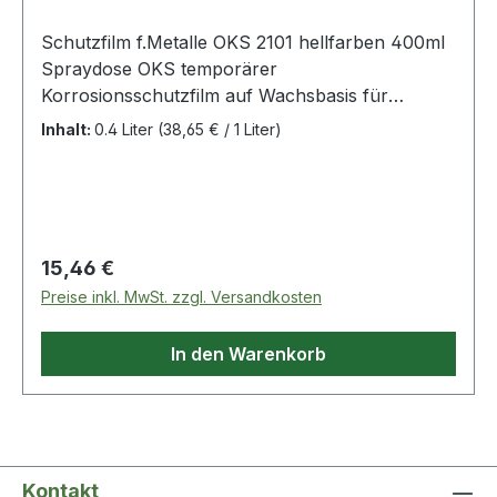
Schutzfilm f.Metalle OKS 2101 hellfarben 400ml
Spraydose OKS temporärer
Korrosionsschutzfilm auf Wachsbasis für
Lagerung und Versand von Maschinenteilen mit
Inhalt:
0.4 Liter
(38,65 € / 1 Liter)
blanken Metalloberflächen · für alle Klimazonen
geeignet · grifffester, transparenter Film · leichte
Entfernbarkeit · gute Schmierstoffverträglichkeit ·
NSF H2 Reg. Nr. 142256 (OKS 2100)Weitere
technische Eigenschaften:· Farbe: hellfarben·
Regulärer Preis:
15,46 €
Gebinde: Spraydose· Einsatztemperatur: -40 bis
Preise inkl. MwSt. zzgl. Versandkosten
+70°C
In den Warenkorb
Kontakt