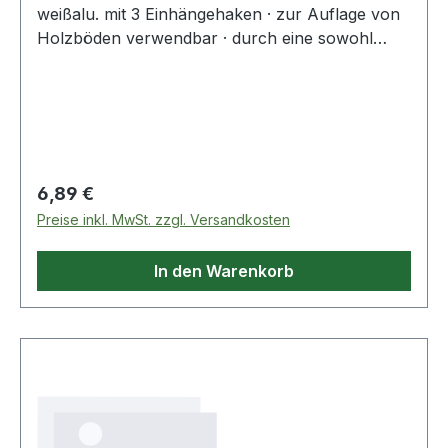
weißalu. mit 3 Einhängehaken · zur Auflage von
Holzböden verwendbar · durch eine sowohl
linke als auch rechte Ausführung des Trägers
wird ein formschöner Abschluss der Regalseiten
gewährleistet · Tragfähigkeit pro Träger 65 Kg · 1
Paar mit Clip Weitere technische Eigenschaften: ·
Material: Stahl
Regulärer Preis:
6,89 €
Preise inkl. MwSt. zzgl. Versandkosten
In den Warenkorb