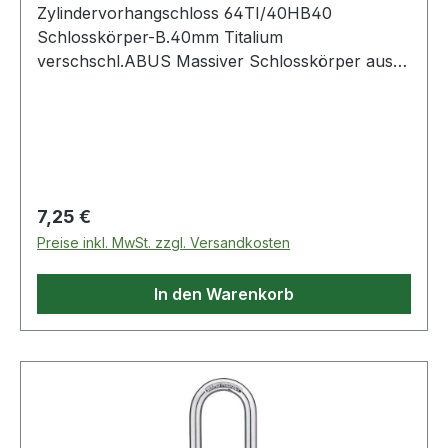
Zylindervorhangschloss 64TI/40HB40
Schlosskörper-B.40mm Titalium
verschschl.ABUS Massiver Schlosskörper aus
TITALIUM Spezialaluminium · ab 3 mm
Spezialstahlbügel mit NANO-Protect ·
Beschichtung (kleinere Größen mit gehärtetem
Stahlbügel) · ab 3 mm doppelte
Bügelverriegelung Weitere technische
Eigenschaften: · Ergänzung: mit hohem Bügel
Regulärer Preis:
7,25 €
Preise inkl. MwSt. zzgl. Versandkosten
In den Warenkorb