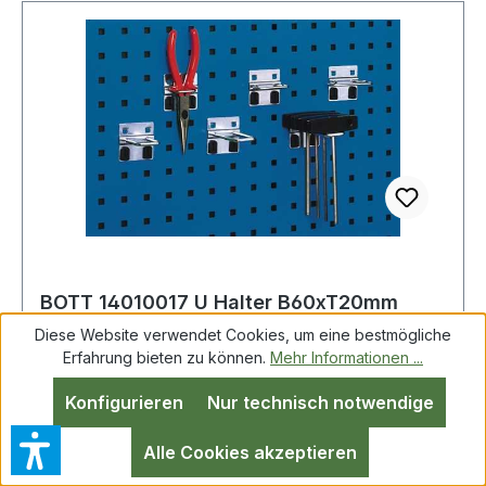
BOTT 14010017 U Halter B60xT20mm
verzinkt passend für Lochplatten
Diese Website verwendet Cookies, um eine bestmögliche
Erfahrung bieten zu können.
Mehr Informationen ...
Konfigurieren
Nur technisch notwendige
U Hal.B60xT20mm verz.f.Lochplatten
5St./Btl.BOTT VE = 5 Stück Weitere technische
Alle Cookies akzeptieren
Eigenschaften: · Oberfläche: verzinkt