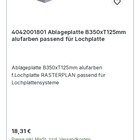
4042001801 Ablageplatte B350xT125mm
alufarben passend für Lochplatte
Ablageplatte B350xT125mm alufarben
f.Lochplatte RASTERPLAN passend für
Lochplattensysteme
Regulärer Preis:
18,31 €
Preise inkl. MwSt. zzgl. Versandkosten