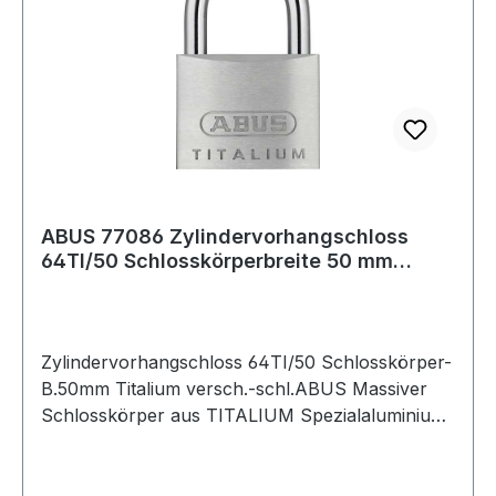
ABUS 77086 Zylindervorhangschloss
64TI/50 Schlosskörperbreite 50 mm
Titalium ver
Zylindervorhangschloss 64TI/50 Schlosskörper-
B.50mm Titalium versch.-schl.ABUS Massiver
Schlosskörper aus TITALIUM Spezialaluminium
· ab 3 mm Spezialstahlbügel mit NANO-Protect ·
Beschichtung (kleinere Größen mit gehärtetem
Stahlbügel) · ab 3 mm doppelte