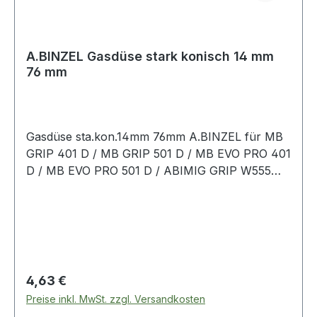
A.BINZEL Gasdüse stark konisch 14 mm
76 mm
Gasdüse sta.kon.14mm 76mm A.BINZEL für MB
GRIP 401 D / MB GRIP 501 D / MB EVO PRO 401
D / MB EVO PRO 501 D / ABIMIG GRIP W555
DWeitere technische Eigenschaften:· Nennweite:
14mm
Regulärer Preis:
4,63 €
Preise inkl. MwSt. zzgl. Versandkosten