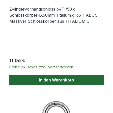
Zylindervorhangschloss 64TI/50 gl
Schlosskörper-B.50mm Titalium gl.6511 ABUS
Massiver Schlosskörper aus TITALIUM
Spezialaluminium · ab 3 mm Spezialstahlbügel
mit NANO-Protect · Beschichtung (kleinere
Größen mit gehärtetem Stahlbügel) · ab 3 mm
doppelte Bügelverriegelung
Regulärer Preis:
11,06 €
Preise inkl. MwSt. zzgl. Versandkosten
In den Warenkorb