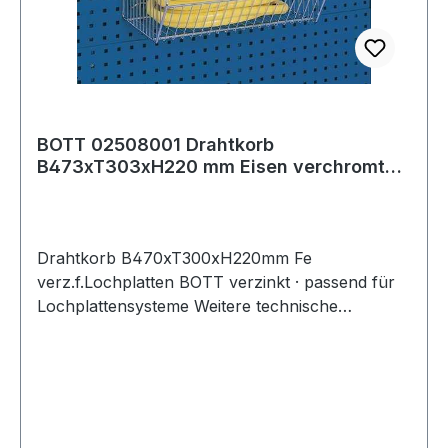
BOTT 02508001 Drahtkorb
B473xT303xH220 mm Eisen verchromt
passend für Lochplatt
Drahtkorb B470xT300xH220mm Fe
verz.f.Lochplatten BOTT verzinkt · passend für
Lochplattensysteme Weitere technische
Eigenschaften: · passend für: Lochplatten