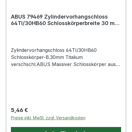
ABUS 79469 Zylindervorhangschloss
64TI/30HB60 Schlosskörperbreite 30 mm
Titalium
Zylindervorhangschloss 64TI/30HB60
Schlosskörper-B.30mm Titalium
verschschl.ABUS Massiver Schlosskörper aus
TITALIUM Spezialaluminium · ab 3 mm
Spezialstahlbügel mit NANO-Protect ·
Beschichtung (kleinere Größen mit gehärtetem
Stahlbügel) · ab 3 mm doppelte
Bügelverriegelung Weitere technische
Eigenschaften: · Ergänzung: mit hohem Bügel
Regulärer Preis:
5,46 €
Preise inkl. MwSt. zzgl. Versandkosten