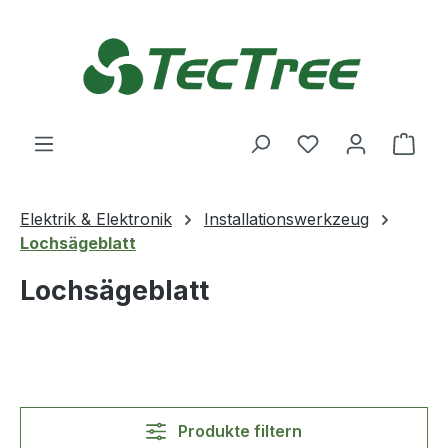
Zum Hauptinhalt springen
Du hast 0 Produ
Ware
Elektrik & Elektronik
Installationswerkzeug
Lochsägeblatt
Lochsägeblatt
Produkte filtern