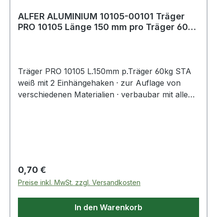
ALFER ALUMINIUM 10105-00101 Träger
PRO 10105 Länge 150 mm pro Träger 60
kg Stahl
Träger PRO 10105 L.150mm p.Träger 60kg STA
weiß mit 2 Einhängehaken · zur Auflage von
verschiedenen Materialien · verbaubar mit allen
Wandschienen · individuelle Montage durch
einfaches Einstecken · mit Aushängesicherung
für unbeabsichtigtes Aushängen · Tragfähigkeit
pro Träger 60 kg Weitere technische
Eigenschaften: · Material: Stahl
Regulärer Preis:
0,70 €
Preise inkl. MwSt. zzgl. Versandkosten
In den Warenkorb