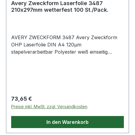
Avery Zweckform Laserfolie 3487
210x297mm wetterfest 100 St./Pack.
AVERY ZWECKFORM 3487 Avery Zweckform
OHP Laserfolie DIN A4 120µm
stapelverarbeitbar Polyester weiß einseitig
beschichtet 100 Folien/Pack. Durch die spezielle
Beschichtung ist stets eine optimale
Tonerhaftung und beste Ausdrucksqualität
sichergestellt. Klebstofffrei.
Regulärer Preis:
73,65 €
Preise inkl. MwSt. zzgl. Versandkosten
In den Warenkorb