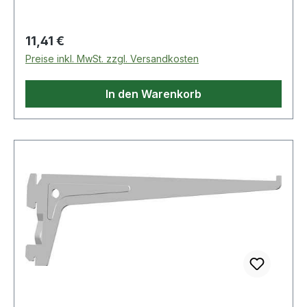
Bügelverriegelung Weitere technische
Eigenschaften: · Ergänzung: mit hohem Bügel
Regulärer Preis:
11,41 €
Preise inkl. MwSt. zzgl. Versandkosten
In den Warenkorb