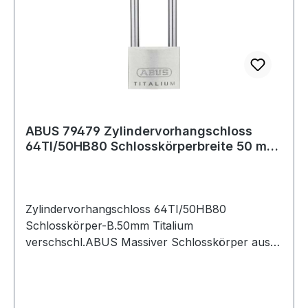
ABUS 79479 Zylindervorhangschloss
64TI/50HB80 Schlosskörperbreite 50 mm
Titalium
Zylindervorhangschloss 64TI/50HB80
Schlosskörper-B.50mm Titalium
verschschl.ABUS Massiver Schlosskörper aus
TITALIUM Spezialaluminium · ab 3 mm
Spezialstahlbügel mit NANO-Protect ·
Beschichtung (kleinere Größen mit gehärtetem
Stahlbügel) · ab 3 mm doppelte