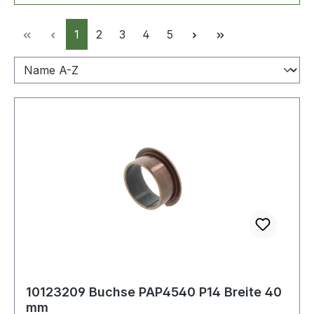
Seite
Seite
Seite
Seite
Seite
1
2
3
4
5
10123209 Buchse PAP4540 P14 Breite 40
mm