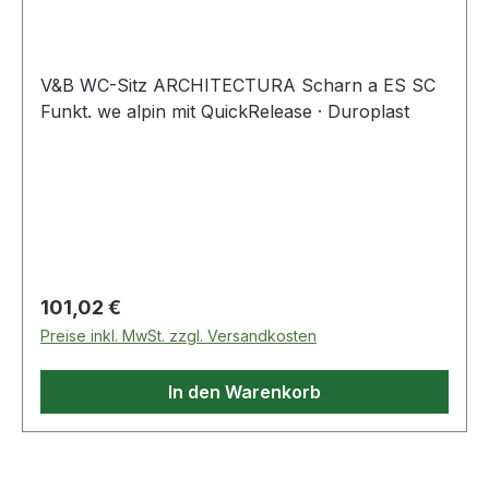
SoftClos
V&B WC-Sitz ARCHITECTURA Scharn a ES SC
Funkt. we alpin mit QuickRelease · Duroplast
Regulärer Preis:
101,02 €
Preise inkl. MwSt. zzgl. Versandkosten
In den Warenkorb