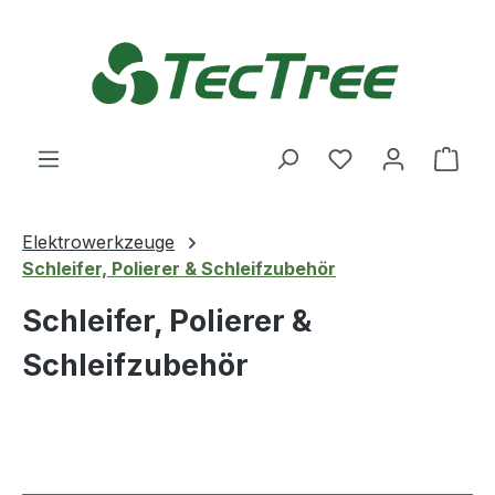
Zum Hauptinhalt springen
Du hast 0 Produ
Ware
Elektrowerkzeuge
Schleifer, Polierer & Schleifzubehör
Schleifer, Polierer &
Schleifzubehör