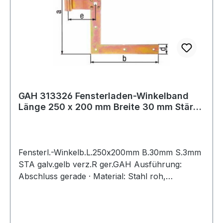
GAH 313326 Fensterladen-Winkelband
Länge 250 x 200 mm Breite 30 mm Stärke
3 mm
Fensterl.-Winkelb.L.250x200mm B.30mm S.3mm
STA galv.gelb verz.R ger.GAH Ausführung:
Abschluss gerade · Material: Stahl roh,
Oberfläche: galvanisch gelb verzinkt · Anzahl
Löcher 5 / 1 · Loch-Ø 5,5 / 9 x 9 mm Weitere
technische Eigenschaften: · Oberfläche: