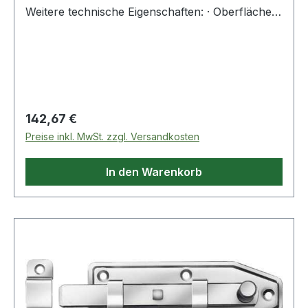
Weitere technische Eigenschaften: · Oberfläche:
blau verzinkt · Form: gerade
Regulärer Preis:
142,67 €
Preise inkl. MwSt. zzgl. Versandkosten
In den Warenkorb