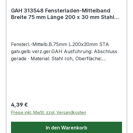
GAH 313548 Fensterladen-Mittelband
Breite 75 mm Länge 200 x 30 mm Stahl
galvan
Fensterl.-Mittelb.B.75mm L.200x30mm STA
galv.gelb verz.ger.GAH Ausführung: Abschluss
gerade · Material: Stahl roh, Oberfläche:
galvanisch gelb verzinkt Weitere technische
Eigenschaften: · Oberfläche: galvanisch gelb
verzinkt · Loch-Ø: 5,5 / 9 x 9mm · Maß d: 75mm ·
Maß a: 200mm · Maß c Ø: 13mm · Maß b: 30mm
Regulärer Preis:
4,39 €
Preise inkl. MwSt. zzgl. Versandkosten
In den Warenkorb