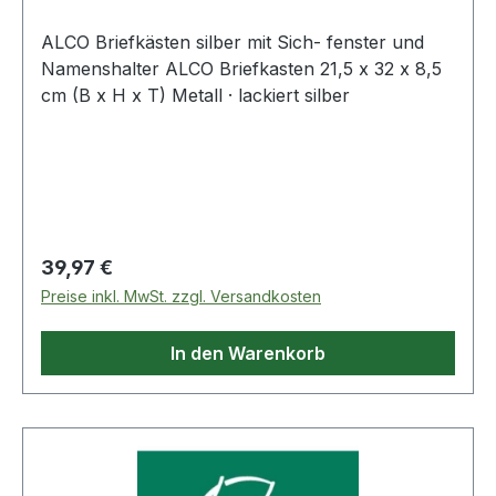
ALCO Briefkästen silber mit Sich- fenster und
Namenshalter ALCO Briefkasten 21,5 x 32 x 8,5
cm (B x H x T) Metall · lackiert silber
Regulärer Preis:
39,97 €
Preise inkl. MwSt. zzgl. Versandkosten
In den Warenkorb