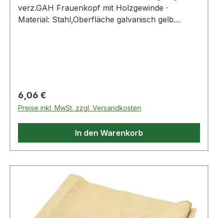
verz.GAH Frauenkopf mit Holzgewinde ·
Material: Stahl,Oberfläche galvanisch gelb
verzinkt · zum Einschrauben Weitere technische
Eigenschaften: · Oberfläche: galvanisch gelb
verzinkt · Maß a: 129mm · Maß b: 77mm
Regulärer Preis:
6,06 €
Preise inkl. MwSt. zzgl. Versandkosten
In den Warenkorb