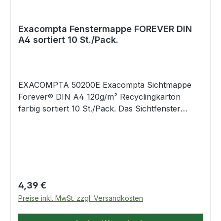
Exacompta Fenstermappe FOREVER DIN
A4 sortiert 10 St./Pack.
EXACOMPTA 50200E Exacompta Sichtmappe
Forever® DIN A4 120g/m² Recyclingkarton
farbig sortiert 10 St./Pack. Das Sichtfenster
gewährt einen direkten Einblick in die
Unterlagen. Leicht zu bedrucken und leichte
Zuordnung des Inhalts.
Regulärer Preis:
4,39 €
Preise inkl. MwSt. zzgl. Versandkosten