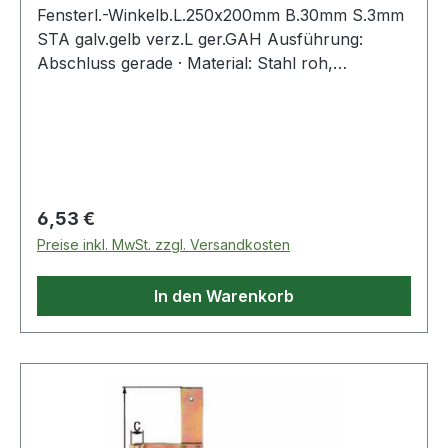
Fensterl.-Winkelb.L.250x200mm B.30mm S.3mm
STA galv.gelb verz.L ger.GAH Ausführung:
Abschluss gerade · Material: Stahl roh,
Oberfläche: galvanisch gelb verzinkt · Anzahl
Löcher 5 / 1 · Loch-Ø 5,5 / 9 x 9 mm Weitere
technische Eigenschaften: · Oberfläche:
galvanisch gelb verzinkt · Loch-Ø: 5,5 / 9 x 9mm
· Maß d: 30mm · Maß e: 75mm · Maß a: 250mm ·
Maß b: 200mm · Maß c Ø: 13mm
Regulärer Preis:
6,53 €
Preise inkl. MwSt. zzgl. Versandkosten
In den Warenkorb