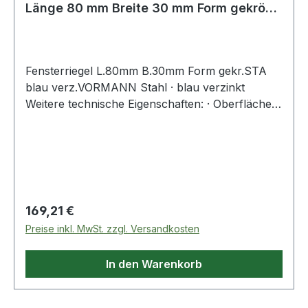
Länge 80 mm Breite 30 mm Form gekröpft
Stahl b
Fensterriegel L.80mm B.30mm Form gekr.STA
blau verz.VORMANN Stahl · blau verzinkt
Weitere technische Eigenschaften: · Oberfläche:
blau verzinkt · Form: gekröpft
Regulärer Preis:
169,21 €
Preise inkl. MwSt. zzgl. Versandkosten
In den Warenkorb