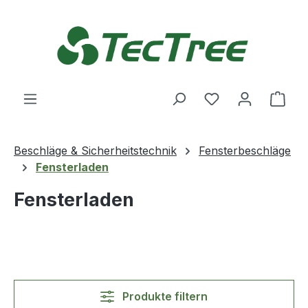
Zum Hauptinhalt springen
Du hast 0 Produ
Ware
Beschläge & Sicherheitstechnik
Fensterbeschläge
Fensterladen
Fensterladen
Produkte filtern