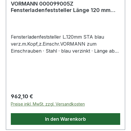
VORMANN 000099005Z
Fensterladenfeststeller Länge 120 mm
Stahl blau verzinkt mit
Fensterladenfeststeller L.120mm STA blau
verz.m.Kopf,z.Einschr.VORMANN zum
Einschrauben · Stahl · blau verzinkt · Länge ab
Kopf 120 mm · Holzgewinde 10 mm · ohne
Anschlag Weitere technische Eigenschaften: ·
Oberfläche: blau verzinkt
Regulärer Preis:
962,10 €
Preise inkl. MwSt. zzgl. Versandkosten
In den Warenkorb