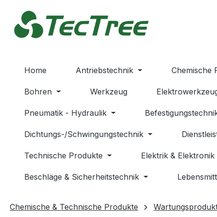
m Hauptinhalt springen
Zur Suche springen
Zur Hauptnavigation springen
Home
Antriebstechnik
Chemische 
Bohren
Werkzeug
Elektrowerkzeu
Pneumatik - Hydraulik
Befestigungstechni
Dichtungs-/Schwingungstechnik
Dienstlei
Technische Produkte
Elektrik & Elektronik
Beschläge & Sicherheitstechnik
Lebensmitt
Chemische & Technische Produkte
Wartungsproduk