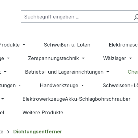
Produkte
Schweißen u. Löten
Elektromasc
ge
Zerspannungstechnik
Wälzlager
k
Betriebs- und Lagereinrichtungen
Che
stungen
Handwerkzeuge
Schweissen+L
ElektrowerkzeugeAkku-Schlagbohrschrauber
el
Weitere Produkte
te
Dichtungsentferner