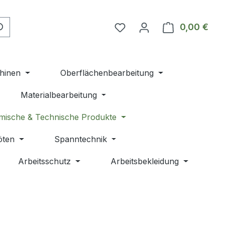
Du hast 0 Produkte auf 
0,00 €
Ware
hinen
Oberflächenbearbeitung
Materialbearbeitung
mische & Technische Produkte
öten
Spanntechnik
Arbeitsschutz
Arbeitsbekleidung