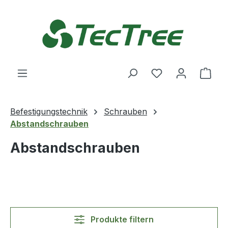
Zum Hauptinhalt springen
Du hast 0 Produ
Ware
Befestigungstechnik
Schrauben
Abstandschrauben
Abstandschrauben
Produkte filtern