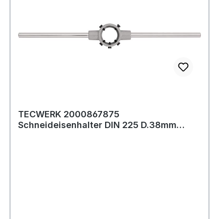
TECWERK 2000867875
Schneideisenhalter DIN 225 D.38mm
H.10mm Zinkdruckg.TECWERK 2