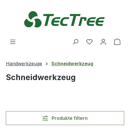
Zum Hauptinhalt springen
Du hast 0 Produ
Ware
Handwerkzeuge
Schneidwerkzeug
Schneidwerkzeug
Produkte filtern