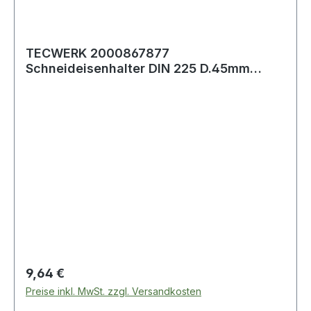
TECWERK 2000867877
Schneideisenhalter DIN 225 D.45mm
H.14mm Zinkdruckg.TECWERK 2
Regulärer Preis:
9,64 €
Preise inkl. MwSt. zzgl. Versandkosten