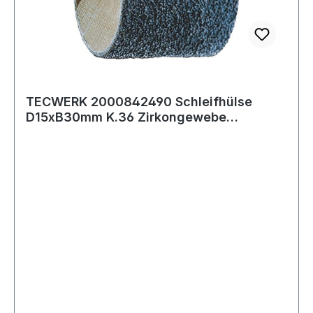
TECWERK 2000842490 Schleifhülse
D15xB30mm K.36 Zirkongewebe
max.Drehz.26000min-¹