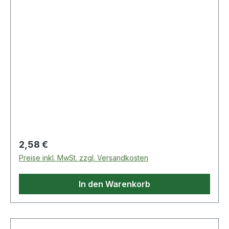
H.5mm Zinkdruckg.TECWERK 20
Regulärer Preis:
2,58 €
Preise inkl. MwSt. zzgl. Versandkosten
In den Warenkorb