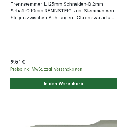
Trennstemmer L.125mm Schneiden-B.2mm
Schaft-Q.10mm RENNSTEIG zum Stemmen von
Stegen zwischen Bohrungen · Chrom-Vanadium-
Lufthärtestahl · ganz vergütet · dadurch hohe
Standzeit und Belastbarkeit · durch
Schlagkopfvergütung nach DIN 7255 werden
Aussplitterungen und Wulstbildungen nahezu
vermieden
Regulärer Preis:
9,51 €
Preise inkl. MwSt. zzgl. Versandkosten
In den Warenkorb