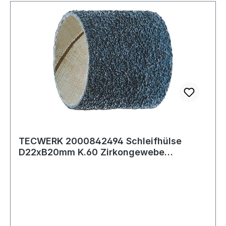
TECWERK 2000842494 Schleifhülse
D22xB20mm K.60 Zirkongewebe
max.Drehz.17000min-¹