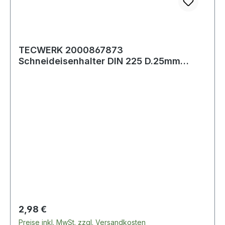
TECWERK 2000867873
Schneideisenhalter DIN 225 D.25mm
H.9mm Zinkdruckg.TECWERK 20
Regulärer Preis:
2,98 €
Preise inkl. MwSt. zzgl. Versandkosten