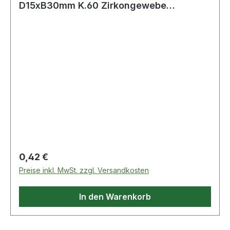
D15xB30mm K.60 Zirkongewebe
max.Drehz.26000min-¹
Regulärer Preis:
0,42 €
Preise inkl. MwSt. zzgl. Versandkosten
In den Warenkorb