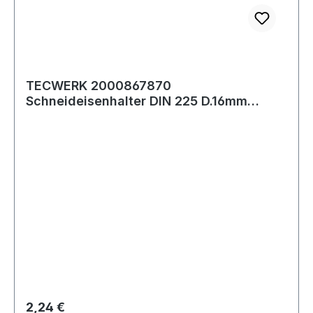
TECWERK 2000867870
Schneideisenhalter DIN 225 D.16mm
H.5mm Zinkdruckg.TECWERK 20
Regulärer Preis:
2,24 €