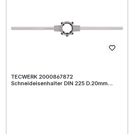
TECWERK 2000867872
Schneideisenhalter DIN 225 D.20mm
H.7mm Zinkdruckg.TECWERK 20