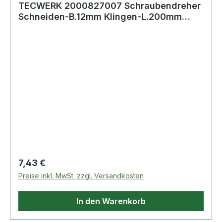
TECWERK 2000827007 Schraubendreher
Schneiden-B.12mm Klingen-L.200mm
Holzgr.Rundk
Regulärer Preis:
7,43 €
Preise inkl. MwSt. zzgl. Versandkosten
In den Warenkorb