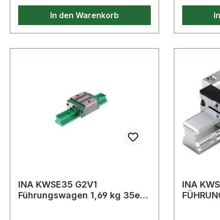
während der Bewegung des
In den Warenkorb
I
Wagens. Robuste
Stahlkonstruktion - Hochwertige
Pulverbeschichtung. Kompatibel
mit JET (2021). Weitere Produkte
im Bereich Werkstattwagen
INA KWSE35 G2V1
INA KWS
Führungswagen 1,69 kg 35er
FÜHRUN
Reihe