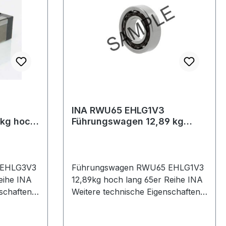
INA RWU65 EHLG1V3
 kg hoch
Führungswagen 12,89 kg
hoch lang 65er Reihe
 EHLG3V3
Führungswagen RWU65 EHLG1V3
eihe INA
12,89kg hoch lang 65er Reihe INA
chaften: ·
Weitere technische Eigenschaften: ·
le, lange
Ausführung: hohe, schmale, lange
Ausführung · Dichtung: