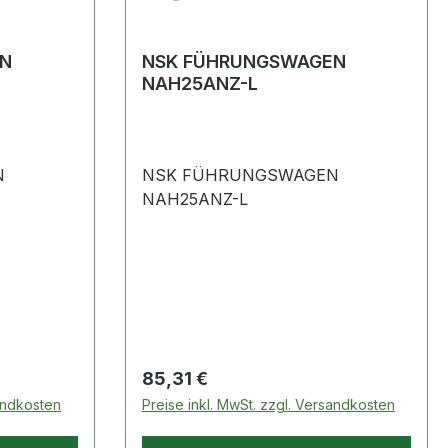
N
NSK FÜHRUNGSWAGEN
NAH25ANZ-L
N
NSK FÜHRUNGSWAGEN
NAH25ANZ-L
Regulärer Preis:
85,31 €
sandkosten
Preise inkl. MwSt. zzgl. Versandkosten