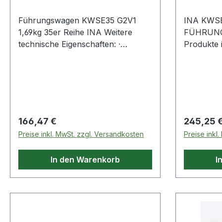
Führungswagen KWSE35 G2V1
INA KWSE
1,69kg 35er Reihe INA Weitere
FÜHRUNGSWA
technische Eigenschaften: ·
Produkte 
Dichtung:
Enddichtungen+Längsdichtungen ·
Schmierung & Wartung:
nachschmierbar (über den
Schmiernippel) · Ausführung:
Standardausführung Weitere
Regulärer Preis:
Regulärer
166,47 €
245,25 
Produkte im Bereich
Preise inkl. MwSt. zzgl. Versandkosten
Preise inkl
Führungswagen
In den Warenkorb
I