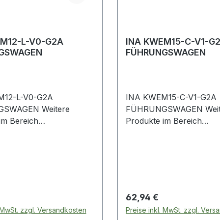
M12-L-V0-G2A
INA KWEM15-C-V1-G
GSWAGEN
FÜHRUNGSWAGEN
M12-L-V0-G2A
INA KWEM15-C-V1-G2A
GEN Weitere
FÜHRUNGSWAGEN Weitere
im Bereich
Produkte im Bereich
wagen
Führungswagen
 Preis:
Regulärer Preis:
62,94 €
. MwSt. zzgl. Versandkosten
Preise inkl. MwSt. zzgl. Ver