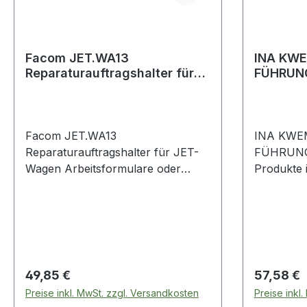
Facom JET.WA13
INA KWE
Reparaturauftragshalter für
FÜHRUN
JET-Wagen
Facom JET.WA13
INA KWE
Reparaturauftragshalter für JET-
FÜHRUNGSWA
Wagen Arbeitsformulare oder
Produkte 
technische Datenblätter sind immer
Führungs
griffbereit. Der A4-Plattenhalter ist
mit einer Klemme ausgestattet, um
Ihre Dokumente zu halten. Einfach
zu installieren und zu entfernen.
Sie können das Zubehör in die
Regulärer Preis:
Regulärer
49,85 €
57,58 €
Schiene der Arbeitsplatte stellen,
Preise inkl. MwSt. zzgl. Versandkosten
Preise inkl
ohne Absturzgefahr, auch