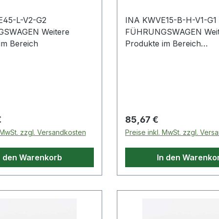
45-L-V2-G2
INA KWVE15-B-H-V1-G1
GEN Weitere
FÜHRUNGSWAGEN Weitere
im Bereich
Produkte im Bereich
Führungswagen
 Preis:
Regulärer Preis:
€
85,67 €
. MwSt. zzgl. Versandkosten
Preise inkl. MwSt. zzgl. Ver
n den Warenkorb
In den Warenko