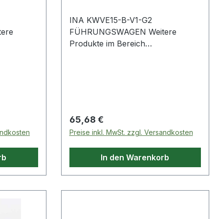
INA KWVE15-B-V1-G2
FÜHRUNGSWAGEN Weitere
Produkte im Bereich
Führungswagen
Regulärer Preis:
65,68 €
sandkosten
Preise inkl. MwSt. zzgl. Versandkosten
rb
In den Warenkorb