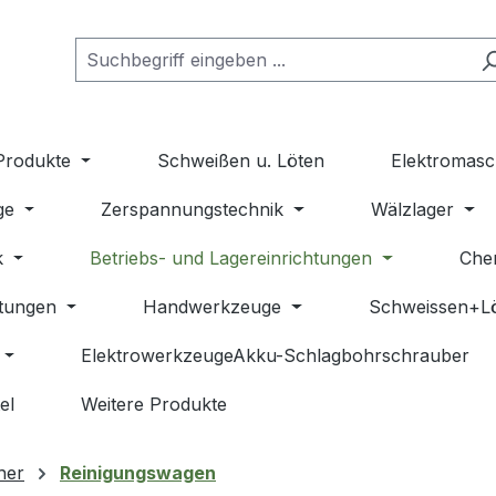
Produkte
Schweißen u. Löten
Elektromasc
ge
Zerspannungstechnik
Wälzlager
k
Betriebs- und Lagereinrichtungen
Che
stungen
Handwerkzeuge
Schweissen+L
ElektrowerkzeugeAkku-Schlagbohrschrauber
el
Weitere Produkte
her
Reinigungswagen