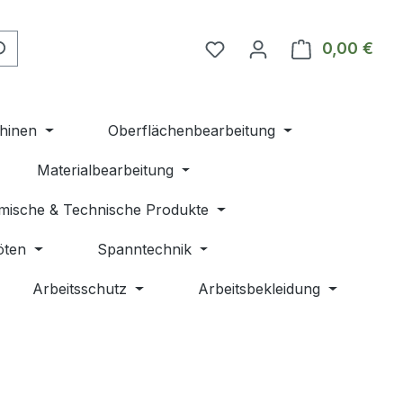
Du hast 0 Produkte auf 
0,00 €
Ware
hinen
Oberflächenbearbeitung
Materialbearbeitung
mische & Technische Produkte
öten
Spanntechnik
Arbeitsschutz
Arbeitsbekleidung