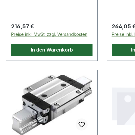
Schmierung & Wartung:
Enddichtu
nachschmierbar (über den
Schmieru
Schmiernippel) · Ausführung:
nachschmi
niedrige, lange Ausführung
Schmiernippel) Weite
Regulärer Preis:
Regulärer
216,57 €
264,05 
Preise inkl. MwSt. zzgl. Versandkosten
Preise inkl
In den Warenkorb
I