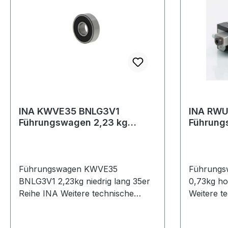
INA KWVE35 BNLG3V1
INA RWU
Führungswagen 2,23 kg
Führung
niedrig lang 35er Reihe
lang 25e
Führungswagen KWVE35
Führung
BNLG3V1 2,23kg niedrig lang 35er
0,73kg ho
Reihe INA Weitere technische
Weitere te
Eigenschaften: · Dichtung:
Ausführun
Enddichtungen+Längsdichtungen ·
Ausführun