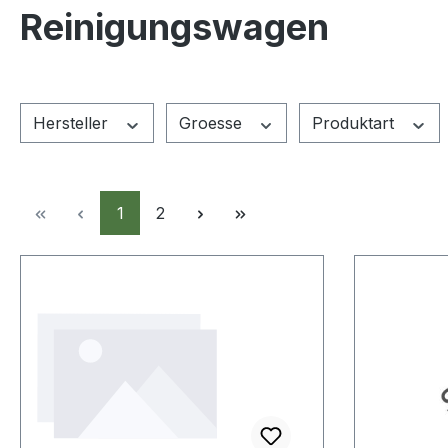
Reinigungswagen
Hersteller
Groesse
Produktart
Seite
Seite
1
2