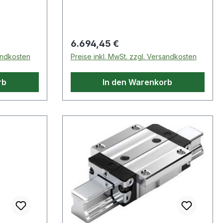
htungen ·
Enddichtungen+Längsdichtungen ·
Schmierung & Wartung:
en
nachschmierbar (über den
Schmiernippel) Weitere Produkte
Regulärer Preis:
6.694,45 €
agen
im Bereich Führungswagen
sandkosten
Preise inkl. MwSt. zzgl. Versandkosten
rb
In den Warenkorb