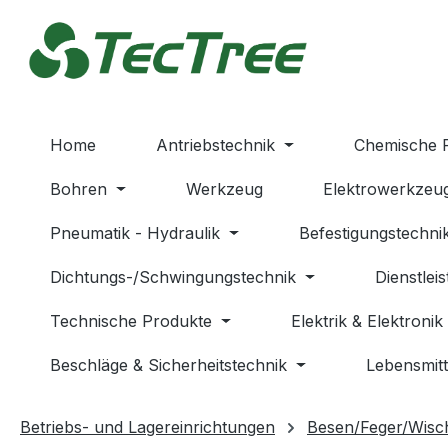
m Hauptinhalt springen
Zur Suche springen
Zur Hauptnavigation springen
Home
Antriebstechnik
Chemische 
Bohren
Werkzeug
Elektrowerkzeu
Pneumatik - Hydraulik
Befestigungstechni
Dichtungs-/Schwingungstechnik
Dienstlei
Technische Produkte
Elektrik & Elektronik
Beschläge & Sicherheitstechnik
Lebensmitt
Betriebs- und Lagereinrichtungen
Besen/Feger/Wisc