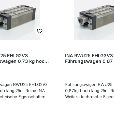
25 EHLG2V3
INA RWU25 EHLG3V3
swagen 0,73 kg hoch
Führungswagen 0,87
r Reihe
lang 25er Reihe
swagen RWU25 EHLG2V3
Führungswagen RWU25
ch lang 25er Reihe INA
0,87kg hoch lang 25er R
chnische Eigenschaften: ·
Weitere technische Eigens
g: hohe, schmale, lange
Ausführung: hohe, schma
g · Dichtung:
Ausführung · Dichtung: