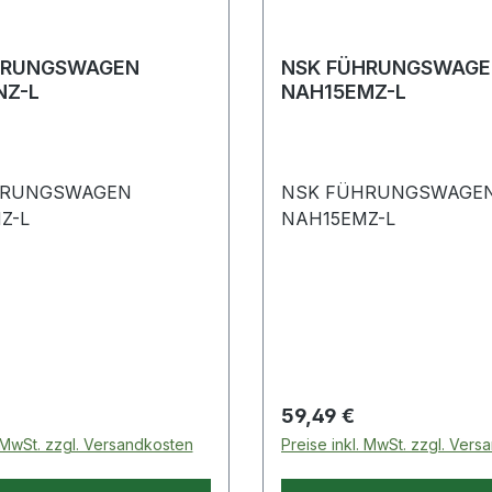
HRUNGSWAGEN
NSK FÜHRUNGSWAGE
NZ-L
NAH15EMZ-L
HRUNGSWAGEN
NSK FÜHRUNGSWAGE
Z-L
NAH15EMZ-L
 Preis:
Regulärer Preis:
59,49 €
. MwSt. zzgl. Versandkosten
Preise inkl. MwSt. zzgl. Ver