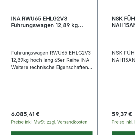
INA RWU65 EHLG2V3
NSK FÜ
Führungswagen 12,89 kg
NAH15A
hoch lang 65er Reihe
Führungswagen RWU65 EHLG2V3
NSK FÜ
12,89kg hoch lang 65er Reihe INA
NAH15AN
Weitere technische Eigenschaften: ·
Ausführung: hohe, schmale, lange
Ausführung · Dichtung:
Enddichtungen+Längsdichtungen ·
Schmierung & Wartung:
nachschmierbar (über den
Schmiernippel) Weitere Produkte
Regulärer Preis:
Regulärer
6.085,41 €
59,37 €
im Bereich Führungswagen
Preise inkl. MwSt. zzgl. Versandkosten
Preise inkl