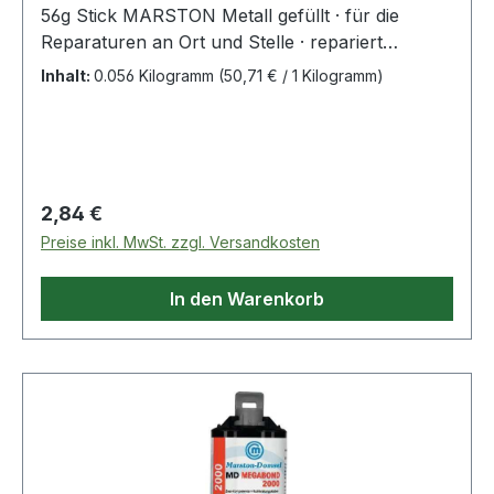
56g Stick MARSTON Metall gefüllt · für die
Reparaturen an Ort und Stelle · repariert
Fehlbohrungen, Risse und ausgebrochene
Inhalt:
0.056 Kilogramm
(50,71 € / 1 Kilogramm)
Gewinde an Metall, Holz und Kunststoff · füllt
Risse und Löcher · zur schnellen Reparatur an
ausgerissenen Gewinden, Pumpen, Gehäusen,
Tanks und Behältern, Hartkunststoff und Stein ·
einfach in der Anwendung · Verarbeitung wie
Regulärer Preis:
2,84 €
Knetmasse · kann mechanisch bearbeitet werden
Preise inkl. MwSt. zzgl. Versandkosten
· extrem hohe Shore Härte D von 87 ·
temperaturbeständig von -50 °C bis +180 °C,
In den Warenkorb
kurzfristig bis +300 °C Weitere technische
Eigenschaften: · Gebinde: Stick