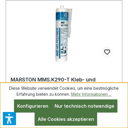
52433U20) · temperaturbeständig von -40 °C bis
+100 °C · kurzzeitig (2-3 Std.) bis +130 °C, außer
Art.-Nr. 4544 444 413 (transparent) ·
Verarbeitungstemperatur +5 °C bis +40 °C ·
Weitere technische Eigenschaften: ·
Temperaturbeständigkeit: -40 bis +100
(kurzzeitig bis +130) °C · Aushärtungsdauer: ca.
3 mm/24 Std. · Chemische Basis: MS-Polymer ·
Verarbeitungstemperatur: +5 bis +40°C
MARSTON MMS.K290-T Kleb- und
Dichtstoff MD-MS Polymer transparent
Diese Website verwendet Cookies, um eine bestmögliche
300 g
Erfahrung bieten zu können.
Mehr Informationen ...
Konfigurieren
Nur technisch notwendige
Kleb- u.Dichtstoff MD-MS Polymer transp.300g
Kartusche MARSTON MS-Polymer-Basis · sehr
Alle Cookies akzeptieren
gute Haftung auf vielen Untergründen · schnelle