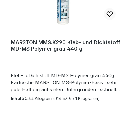
MARSTON MMS.K290 Kleb- und Dichtstoff
MD-MS Polymer grau 440 g
Kleb- u.Dichtstoff MD-MS Polymer grau 440g
Kartusche MARSTON MS-Polymer-Basis · sehr
gute Haftung auf vielen Untergründen · schnelle
Durchhärtung · kann als Klebstoff und zur
Inhalt:
0.44 Kilogramm
(14,57 € / 1 Kilogramm)
Fugenabdichtung eingesetzt werden · zur
Verklebung von Metallen, Holz und Kunststoffen
mit- und untereinander z.B. im Containerbau,
Blechverarbeitung, Apparatebau, Klimatechnik,