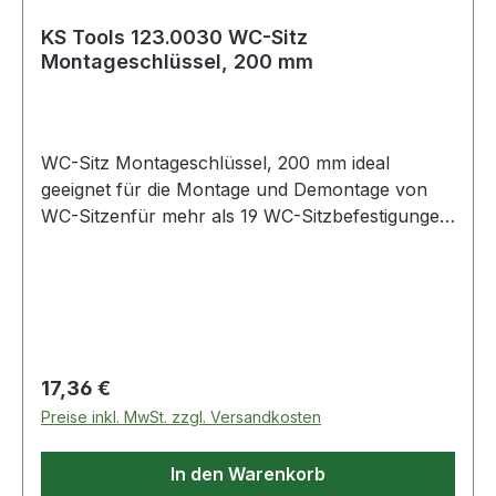
KS Tools 123.0030 WC-Sitz
Montageschlüssel, 200 mm
WC-Sitz Montageschlüssel, 200 mm ideal
geeignet für die Montage und Demontage von
WC-Sitzenfür mehr als 19 WC-Sitzbefestigungen
geeignetsauber, hygienisch und einfach in der
Handhabungsehr handlich und optimale
Hebelwirkung durch spezielles Gelenkauch für
schwer zugängliche Bereiche geeignetschont
Finger und Händekein lästiges Nachziehen
mehrmit 1-KomponentengriffSpezial-Kunststoff
Regulärer Preis:
17,36 €
Weitere Produkte im Bereich WC-Sitz
Preise inkl. MwSt. zzgl. Versandkosten
Montageschlüssel, 200 mm
In den Warenkorb