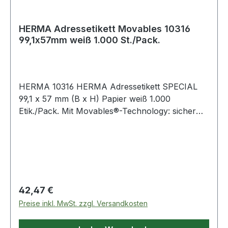
HERMA Adressetikett Movables 10316
99,1x57mm weiß 1.000 St./Pack.
HERMA 10316 HERMA Adressetikett SPECIAL
99,1 x 57 mm (B x H) Papier weiß 1.000
Etik./Pack. Mit Movables®-Technology: sicher
haftend auf allen glatten · trockenen ·
unbeschädigten und staubfreien Flächen ·
rückstandsfrei wieder abziehbar ohne den
Untergrund zu beschädigen · problemlos
repositionierbar und mehrfach wieder haftend.
Ideal zur flexiblen Beschriftung · für zeitlich
Regulärer Preis:
42,47 €
befristete oder wechselnde Kennzeichnungen
Preise inkl. MwSt. zzgl. Versandkosten
und Oberflächen · die nicht beschädigt werden
sollen. Störungsfreie Verarbeitung durch