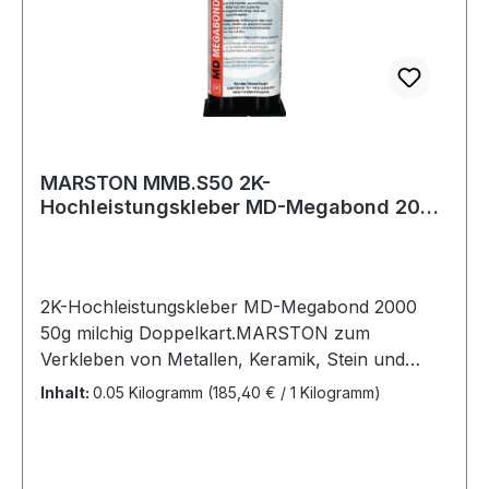
MARSTON MMB.S50 2K-
Hochleistungskleber MD-Megabond 2000
50 g milchig
2K-Hochleistungskleber MD-Megabond 2000
50g milchig Doppelkart.MARSTON zum
Verkleben von Metallen, Keramik, Stein und
vielen harten Kunststoffen · für viele
Inhalt:
0.05 Kilogramm
(185,40 € / 1 Kilogramm)
Reparaturen an Ort und Stelle mit hoher Qualität
und geringem Aufwand · universelle, extrem
hohe Verklebung von z.B. starren Materialien