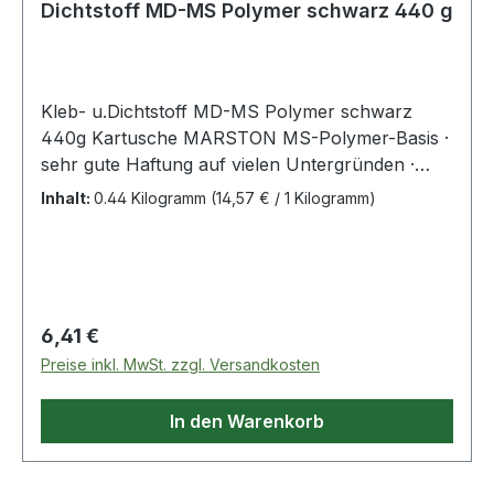
Dichtstoff MD-MS Polymer schwarz 440 g
Kleb- u.Dichtstoff MD-MS Polymer schwarz
440g Kartusche MARSTON MS-Polymer-Basis ·
sehr gute Haftung auf vielen Untergründen ·
schnelle Durchhärtung · kann als Klebstoff und
Inhalt:
0.44 Kilogramm
(14,57 € / 1 Kilogramm)
zur Fugenabdichtung eingesetzt werden · zur
Verklebung von Metallen, Holz und Kunststoffen
mit- und untereinander z.B. im Containerbau,
Blechverarbeitung, Apparatebau, Klimatechnik,
Yacht/Bootsbau, Karosserie- und Fahrzeugbau ·
Regulärer Preis:
6,41 €
zur elastischen Abdichtung von Fugen und
Preise inkl. MwSt. zzgl. Versandkosten
Nähten · silikon- und isocyanatfrei ·
überlackierbar und überstreichbar ·
In den Warenkorb
dauerelastisch · nass auf nass anwendbar · UV-,
witterungs- und chlorbeständig · lebensmittel-
unbedenklich, ISEGA zertifiziert (Reg.-Nr.