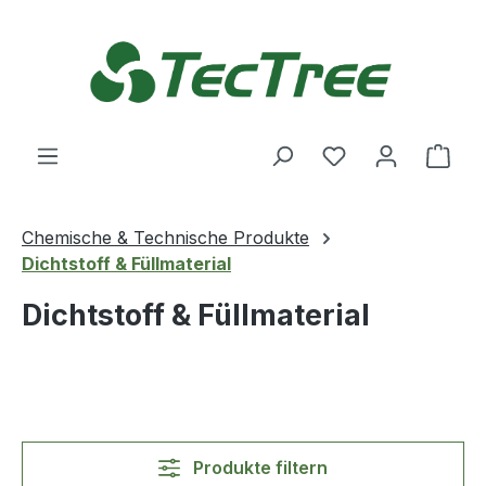
Zum Hauptinhalt springen
Du hast 0 Produ
Ware
Chemische & Technische Produkte
Dichtstoff & Füllmaterial
Dichtstoff & Füllmaterial
Produkte filtern