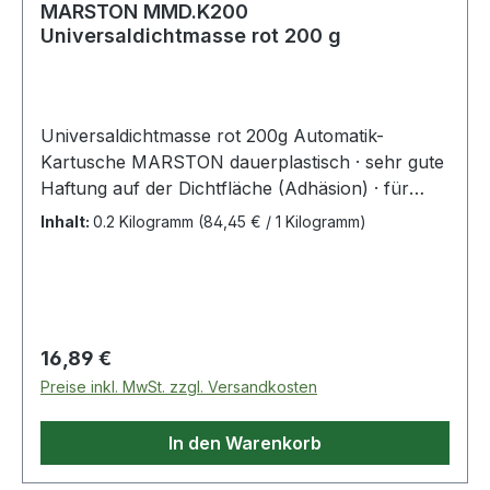
MARSTON MMD.K200
Universaldichtmasse rot 200 g
Universaldichtmasse rot 200g Automatik-
Kartusche MARSTON dauerplastisch · sehr gute
Haftung auf der Dichtfläche (Adhäsion) · für
Materialkombinationen: Metall-Metall, Metall-
Inhalt:
0.2 Kilogramm
(84,45 € / 1 Kilogramm)
Kunststoff, Kunststoff-Kunststoff ·
temperaturbeständig von ca. -55 °C bis +270 °C,
kurzzeitig bis +300 °C · nach 15 min. voll
belastbar · u. a. beständig gegen viele Mineralöle
und eine Vielzahl synthetischer Öle, gegen
Regulärer Preis:
16,89 €
Schmierstoffe, Treibstoffe, Additive, Luft, Gase,
Preise inkl. MwSt. zzgl. Versandkosten
Wasser sowie Wasser-Frostschutzmittel-
Gemische · universell für viele verschiedene
In den Warenkorb
Abdichtungen einsetzbar · leichte Demonatge ·
DVGW-Freigabe - NSF-Freigabe (Trinkwasser)