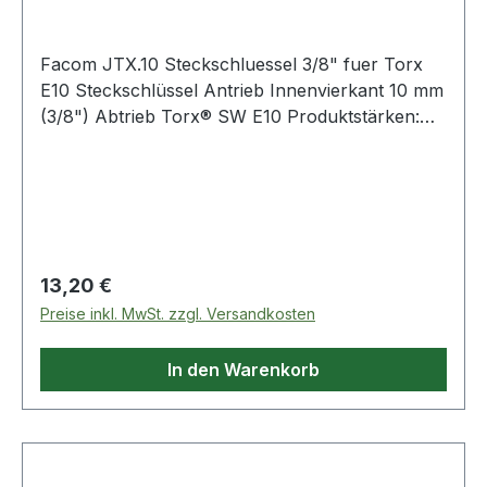
Facom JTX.10 Steckschluessel 3/8" fuer Torx
E10 Steckschlüssel Antrieb Innenvierkant 10 mm
(3/8") Abtrieb Torx® SW E10 Produktstärken:
Für Schrauben mit TORX®-Außenprofil
glanzverchromt Im Satz auf Metall-
Halteschienen erhältlich Weitere Produkte im
Bereich Junior"-Serie 3/8"
Regulärer Preis:
13,20 €
Preise inkl. MwSt. zzgl. Versandkosten
In den Warenkorb