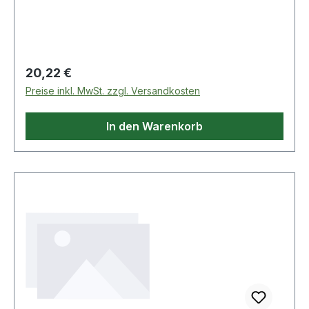
glanzverchromt, mit phosphatiertem Einsatz
Weitere Produkte im Bereich Junior"-Serie 3/8"
Regulärer Preis:
20,22 €
Preise inkl. MwSt. zzgl. Versandkosten
In den Warenkorb