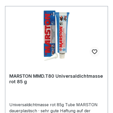
P1 (Reg.-Nr. 146099) Weitere technische
Eigenschaften: · Spaltfüllvermögen: max. 0,2mm
· Farbe: rot · Viskosität: pastös
MARSTON MMD.T80 Universaldichtmasse
rot 85 g
Universaldichtmasse rot 85g Tube MARSTON
dauerplastisch · sehr gute Haftung auf der