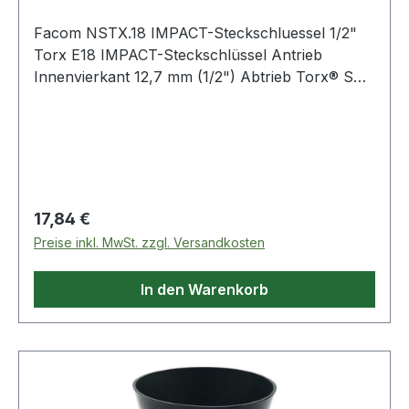
Facom NSTX.18 IMPACT-Steckschluessel 1/2"
Torx E18 IMPACT-Steckschlüssel Antrieb
Innenvierkant 12,7 mm (1/2") Abtrieb Torx® SW
E18 Produktstärken: Verwendung zu Ihrer
Sicherheit nur mit geeigneten Ringen und
Sicherungsstiften Weitere Produkte im Bereich
Impact"-Serie
Regulärer Preis:
17,84 €
Preise inkl. MwSt. zzgl. Versandkosten
In den Warenkorb