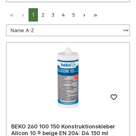
Seite
Seite
Seite
Seite
Seite
1
2
3
4
5
BEKO 260 100 150 Konstruktionskleber
Allcon 10 ® beige EN 204: D4 150 ml