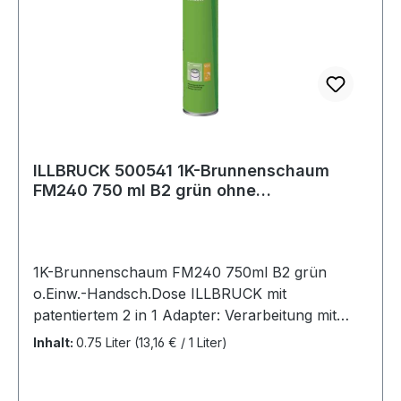
ILLBRUCK 500541 1K-Brunnenschaum
FM240 750 ml B2 grün ohne
Einweghandschuhe
1K-Brunnenschaum FM240 750ml B2 grün
o.Einw.-Handsch.Dose ILLBRUCK mit
patentiertem 2 in 1 Adapter: Verarbeitung mit
einer Montagepistole, sowie mit einem
Inhalt:
0.75 Liter
(13,16 € / 1 Liter)
Adapterröhrchen möglich · Polyurethanschaum ·
besonders geeignet für das Abdichten und
Verbinden von Beton-Schachtringen und