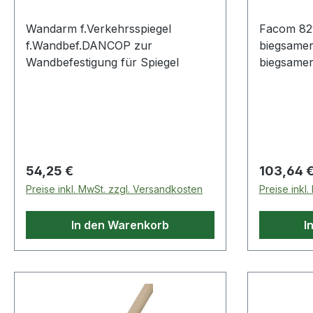
Wandarm f.Verkehrsspiegel
Facom 829
f.Wandbef.DANCOP zur
biegsamer 
Wandbefestigung für Spiegel
biegsamer Spieg
Produktstärken: Ve
Spiegels 
Knopf am Grif
Produkte im B
Werkzeug
Regulärer Preis:
Regulärer
54,25 €
103,64 
Preise inkl. MwSt. zzgl. Versandkosten
Preise inkl
In den Warenkorb
I