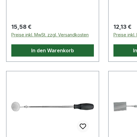
Ersatzmesser Art. Nr.
4000 819 555
Regulärer Preis:
Regulärer
15,58 €
12,13 €
Preise inkl. MwSt. zzgl. Versandkosten
Preise inkl
In den Warenkorb
I