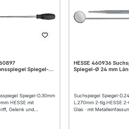
60897
HESSE 460936 Suchs
piegel Spiegel-Ø
Spiegel-Ø 24 mm Län
änge 240 - 680 mm
mm
nsspiegel Spiegel-D.30mm
Suchspiegel Spiegel-D.
0mm HESSE mit
L.270mm 2-tlg.HESSE 2-te
riff, Gelenk und
Glas · mit Metalleinfassun
l · aus 2K-Kunststoff
verchromt