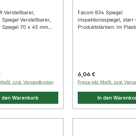
 Verstellbarer,
Facom 834 Spiegel
Spiegel Verstellbarer,
Inspektionsspiegel, starr Ø 24 mm
el 70 x 45 mm
Produktstärken: Im Plastikgestell
rstellen des
eingelassener Spiegel Weitere
durch Drücken auf den
Produkte im Bereich Diverse
fende Weitere
Werkzeuge
ereich Diverse
e
 Preis:
Regulärer Preis:
€
6,06 €
. MwSt. zzgl. Versandkosten
Preise inkl. MwSt. zzgl. Ver
n den Warenkorb
In den Warenko