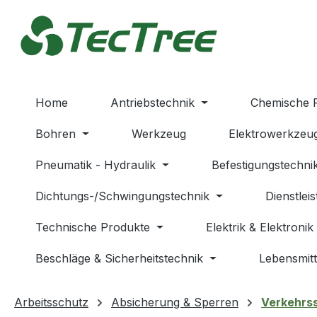
m Hauptinhalt springen
Zur Suche springen
Zur Hauptnavigation springen
Home
Antriebstechnik
Chemische 
Bohren
Werkzeug
Elektrowerkzeu
Pneumatik - Hydraulik
Befestigungstechni
Dichtungs-/Schwingungstechnik
Dienstlei
Technische Produkte
Elektrik & Elektronik
Beschläge & Sicherheitstechnik
Lebensmitt
Arbeitsschutz
Absicherung & Sperren
Verkehrss