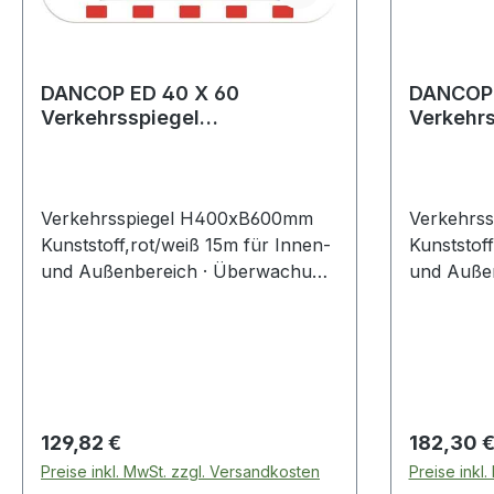
DANCOP ED 40 X 60
DANCOP 
Verkehrsspiegel
Verkehrs
H400xB600mm Kunststoff,
H600xB8
rot/weiß 15 m
Verkehrsspiegel H400xB600mm
Verkehrs
Kunststoff,rot/weiß 15m für Innen-
Kunststof
und Außenbereich · Überwachung
und Auße
von Industriegeländen, Lager,
von Indus
Werkhallen, Straßenkreuzungen,
Werkhalle
toten Ecken und Winkeln · ca. 90°
toten Eck
Blickwinkel · Rückwand und
Blickwink
Rahmen aus weißem, schlagfestem
Rahmen a
und UV-stabilem Kunststoff, mit
und UV-sta
Regulärer Preis:
Regulärer
129,82 €
182,30 
roten Reflektorstreifen,
roten Refl
Preise inkl. MwSt. zzgl. Versandkosten
Preise inkl
Spiegelfläche aus stoßfestem Acryl
Spiegelfl