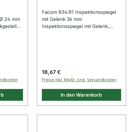
Facom 834.R1 Inspektionsspiegel
mit Gelenk 36 mm
Inspektionsspiegel mit Gelenk,
biegsam Ø 36 mm Produktstärken:
Im Plastikgestell eingelassener
Spiegel Weitere Produkte im
Bereich Diverse Werkzeuge
Regulärer Preis:
18,67 €
sandkosten
Preise inkl. MwSt. zzgl. Versandkosten
rb
In den Warenkorb