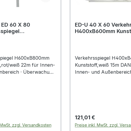
ED 60 X 80
ED-U 40 X 60 Verkeh
spiegel
H400xB600mm Kunsts
00mm Kunststoff,
weiß 15 m
rot/weiß 22 m
spiegel H600xB800mm
Verkehrsspiegel H400
f,rot/weiß 22m für Innen-
Kunststoff,weiß 15m DA
nbereich · Überwachung
Innen- und Außenbereich
triegeländen, Lager,
Beobachtung von
n, Straßenkreuzungen,
Produktionsabläufen un
en und Winkeln · ca. 90°
Arbeitsplätzen, von tote
el · Rückwand und
und Winkeln · zur Überp
us weißem, schlagfestem
von zwei Richtungen · ca
bilem Kunststoff, mit
Blickwinkel · Spiegelfläc
 Preis:
Regulärer Preis:
€
121,01 €
ektorstreifen,
stoßfestem Acryl (PMMA
. MwSt. zzgl. Versandkosten
Preise inkl. MwSt. zzgl. Ver
äche aus stoßfestem Acryl
Rückwand und Rahmen 