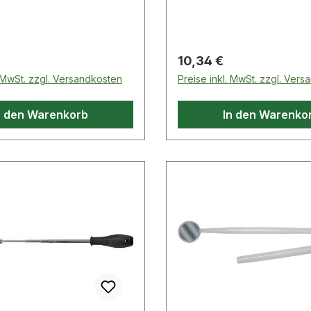
 Preis:
Regulärer Preis:
10,34 €
. MwSt. zzgl. Versandkosten
Preise inkl. MwSt. zzgl. Ver
n den Warenkorb
In den Warenko