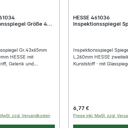
61034
HESSE 461036
iegel Größe 43 x
Inspektionsspiegel Spiegel-Ø
änge 240 - 680 mm
24 mm Länge 260 m
nsspiegel Gr.43x65mm
Inspektionsspiegel Spie
0mm HESSE mit
L.260mm HESSE zweiteili
riff, Gelenk und
Kunststoff · mit Glasspiege
l · aus 2K-Kunststoff
Griffteile werden ineinan
gesteckt)
 Preis:
Regulärer Preis:
6,77 €
. MwSt. zzgl. Versandkosten
Preise inkl. MwSt. zzgl. Ver