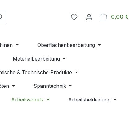
Du hast 0 Produkte auf 
0,00 €
Ware
hinen
Oberflächenbearbeitung
Materialbearbeitung
mische & Technische Produkte
öten
Spanntechnik
Arbeitsschutz
Arbeitsbekleidung