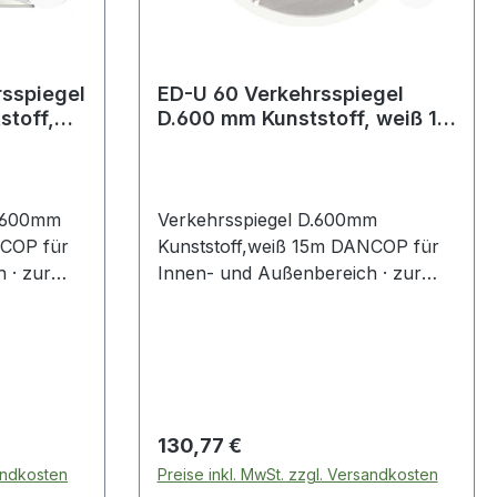
rsspiegel
ED-U 60 Verkehrsspiegel
toff,
D.600 mm Kunststoff, weiß 15
m
xB600mm
Verkehrsspiegel D.600mm
NCOP für
Kunststoff,weiß 15m DANCOP für
 · zur
Innen- und Außenbereich · zur
Beobachtung von
d
Produktionsabläufen und
n Ecken
Arbeitsplätzen, von toten Ecken
rüfung
und Winkeln · zur Überprüfung
. 110°
von zwei Richtungen · ca. 110°
he aus
Blickwinkel · Spiegelfläche aus
Regulärer Preis:
130,77 €
) ·
stoßfestem Acryl (PMMA) ·
sandkosten
Preise inkl. MwSt. zzgl. Versandkosten
aus
Rückwand und Rahmen aus