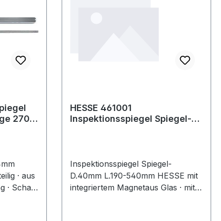
piegel
HESSE 461001
ge 270
Inspektionsspiegel Spiegel-Ø
40 mm Länge 190 - 540 mm
24mm
Inspektionsspiegel Spiegel-
ilig · aus
D.40mm L.190-540mm HESSE mit
g · Schaft
integriertem Magnetaus Glas · mit
ausziehbarem Teleskopschaft und
Rundspiegel · zusätzlich ist an der