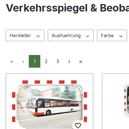
Verkehrsspiegel & Beob
Hersteller
Ausfuehrung
Farbe
Seite
Seite
Seite
1
2
3