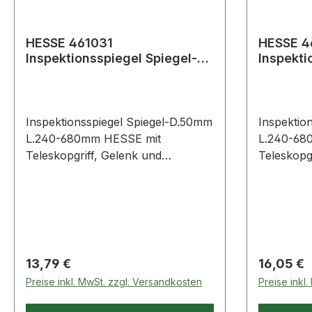
HESSE 461031
HESSE 4
Inspektionsspiegel Spiegel-Ø
Inspektionssp
50 mm Länge 240 - 680 mm
65 mm L
Inspektionsspiegel Spiegel-D.50mm
Inspektio
L.240-680mm HESSE mit
L.240-68
Teleskopgriff, Gelenk und
Teleskopg
Glasspiegel · aus 2K-Kunststoff
Glasspiege
Regulärer Preis:
Regulärer
13,79 €
16,05 €
Preise inkl. MwSt. zzgl. Versandkosten
Preise inkl