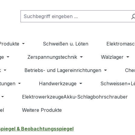
Produkte
Schweißen u. Löten
Elektromasc
ge
Zerspannungstechnik
Wälzlager
k
Betriebs- und Lagereinrichtungen
Che
stungen
Handwerkzeuge
Schweissen+L
ElektrowerkzeugeAkku-Schlagbohrschrauber
el
Weitere Produkte
piegel & Beobachtungsspiegel