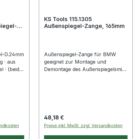
KS Tools 115.1305
Außenspiegel-Zange, 165mm
m
gel-D.24mm
Außenspiegel-Zange für BMW
g · aus
geeignet zur Montage und
l · (beide
Demontage des Außenspiegelsmit
der
Öffnungsbegrenzungmit
Stellschraube und Federmit
tauchisoliertem GriffSpezial-
WerkzeugstahlAnwendungsgebiete
: Außenspiegel von BMW E12, E21,
E24, E28, E30, E31, E32, E34, E36,
Regulärer Preis:
48,18 €
E38 und E39 Weitere Produkte im
sandkosten
Preise inkl. MwSt. zzgl. Versandkosten
Bereich Außenspiegel-Zange für
BMW