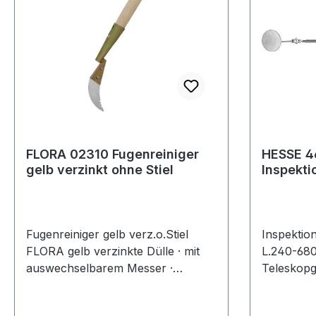
FLORA 02310 Fugenreiniger
HESSE 4
gelb verzinkt ohne Stiel
Inspektionss
30 mm L
Fugenreiniger gelb verz.o.Stiel
Inspektio
FLORA gelb verzinkte Dülle · mit
L.240-68
auswechselbarem Messer ·
Teleskopg
Stieldülle zur Aufnahme von
Glasspiege
Gerätestielen · ohne Stiel ·