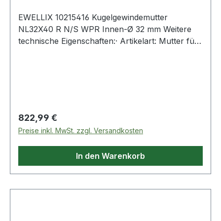
EWELLIX 10215416 Kugelgewindemutter
NL32X40 R N/S WPR Innen-Ø 32 mm Weitere
technische Eigenschaften:· Artikelart: Mutter für
eine gerollte Spindel Weitere Produkte im
Bereich Kugelgewindemutter
Regulärer Preis:
822,99 €
Preise inkl. MwSt. zzgl. Versandkosten
In den Warenkorb