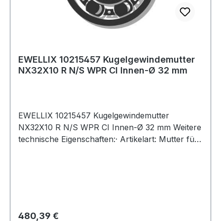
EWELLIX 10215457 Kugelgewindemutter
NX32X10 R N/S WPR CI Innen-Ø 32 mm
EWELLIX 10215457 Kugelgewindemutter
NX32X10 R N/S WPR CI Innen-Ø 32 mm Weitere
technische Eigenschaften:· Artikelart: Mutter für
eine gerollte Spindel Weitere Produkte im
Bereich Kugelgewindemutter
Regulärer Preis:
480,39 €