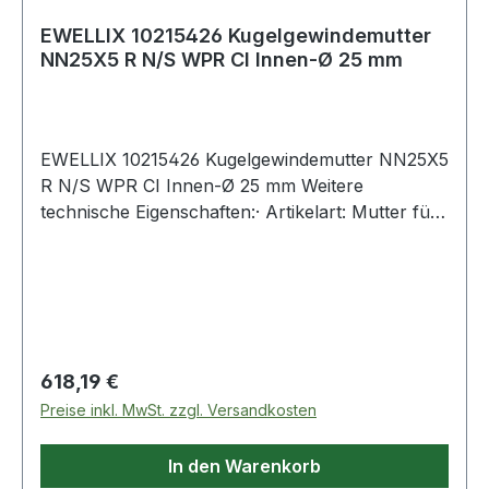
EWELLIX 10215426 Kugelgewindemutter
NN25X5 R N/S WPR CI Innen-Ø 25 mm
EWELLIX 10215426 Kugelgewindemutter NN25X5
R N/S WPR CI Innen-Ø 25 mm Weitere
technische Eigenschaften:· Artikelart: Mutter für
eine gerollte Spindel Weitere Produkte im
Bereich Kugelgewindemutter
Regulärer Preis:
618,19 €
Preise inkl. MwSt. zzgl. Versandkosten
In den Warenkorb