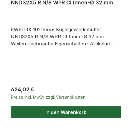
NND32X5 R N/S WPR CI Innen-Ø 32 mm
EWELLIX 10215446 Kugelgewindemutter
NND32X5 R N/S WPR CI Innen-Ø 32 mm
Weitere technische Eigenschaften:· Artikelart:
Mutter für eine gerollte Spindel Weitere
Produkte im Bereich Kugelgewindemutter
Regulärer Preis:
624,02 €
Preise inkl. MwSt. zzgl. Versandkosten
In den Warenkorb