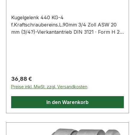
Kugelgelenk 440 KG-4
f.Kraftschraubereins.L.90mm 3/4 Zoll ASW 20
mm (3/4?)-Vierkantantrieb DIN 3121 · Form H 20
· mit Stiftbohrung und Ringnut · aus Sonderstahl
· Oberfläche stahlgrau · geölt Abtrieb: 20 mm
(3/4?)-Aussenvierkant mit Durchgangsbohrung ·
für härteste Beanspruchung auf Elektro-
und/oder Druckluft-Schlagschraubern Weitere
technische Eigenschaften: · Länge: 90mm ·
Regulärer Preis:
36,88 €
Material: Sonderstahl · passender Sicherungsstift
Preise inkl. MwSt. zzgl. Versandkosten
Ø x L: 4,0 x 36mm · passender Sicherungsring Ø:
38mm
In den Warenkorb