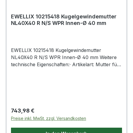
EWELLIX 10215418 Kugelgewindemutter
NL40X40 R N/S WPR Innen-Ø 40 mm
EWELLIX 10215418 Kugelgewindemutter
NL40X40 R N/S WPR Innen-Ø 40 mm Weitere
technische Eigenschaften:· Artikelart: Mutter für
eine gerollte Spindel Weitere Produkte im
Bereich Kugelgewindemutter
Regulärer Preis:
743,98 €
Preise inkl. MwSt. zzgl. Versandkosten