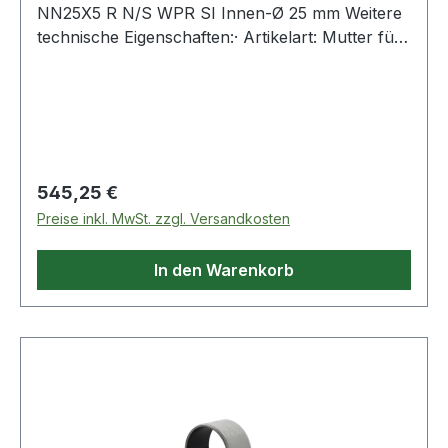
NN25X5 R N/S WPR SI Innen-Ø 25 mm Weitere
technische Eigenschaften:· Artikelart: Mutter für
eine gerollte Spindel Weitere Produkte im
Bereich Kugelgewindemutter
Regulärer Preis:
545,25 €
Preise inkl. MwSt. zzgl. Versandkosten
In den Warenkorb