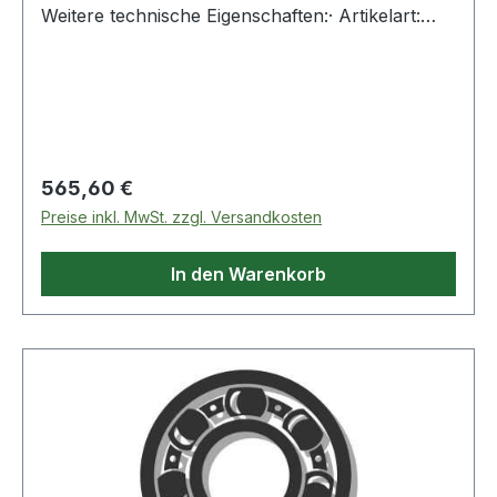
Weitere technische Eigenschaften:· Artikelart:
Mutter für eine gerollte Spindel Weitere
Produkte im Bereich Kugelgewindemutter
Regulärer Preis:
565,60 €
Preise inkl. MwSt. zzgl. Versandkosten
In den Warenkorb