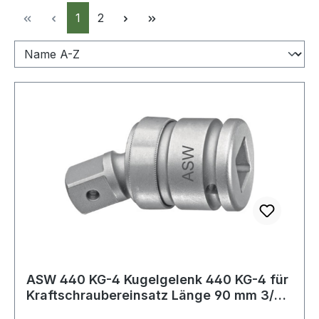
Seite
Seite
1
2
ASW 440 KG-4 Kugelgelenk 440 KG-4 für
Kraftschraubereinsatz Länge 90 mm 3/4
Zoll