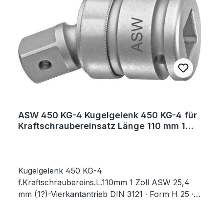
ASW 450 KG-4 Kugelgelenk 450 KG-4 für
Kraftschraubereinsatz Länge 110 mm 1
Zoll
Kugelgelenk 450 KG-4
f.Kraftschraubereins.L.110mm 1 Zoll ASW 25,4
mm (1?)-Vierkantantrieb DIN 3121 · Form H 25 ·
mit Stiftbohrung und Ringnut · aus Sonderstahl ·
Oberfläche stahlgrau · geölt Abtrieb: