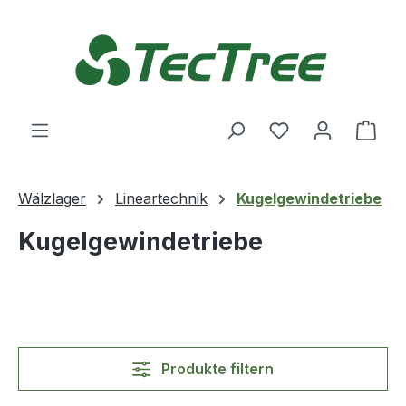
Zum Hauptinhalt springen
Du hast 0 Produ
Ware
Wälzlager
Lineartechnik
Kugelgewindetriebe
Kugelgewindetriebe
Produkte filtern