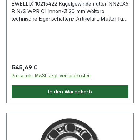
EWELLIX 10215422 Kugelgewindemutter NN20X5
R N/S WPR CI Innen-Ø 20 mm Weitere
technische Eigenschaften:· Artikelart: Mutter für
eine gerollte Spindel Weitere Produkte im
Bereich Kugelgewindemutter
Regulärer Preis:
545,69 €
Preise inkl. MwSt. zzgl. Versandkosten
In den Warenkorb