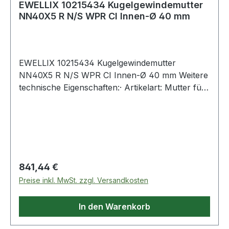
EWELLIX 10215434 Kugelgewindemutter
NN40X5 R N/S WPR CI Innen-Ø 40 mm
EWELLIX 10215434 Kugelgewindemutter
NN40X5 R N/S WPR CI Innen-Ø 40 mm Weitere
technische Eigenschaften:· Artikelart: Mutter für
eine gerollte Spindel Weitere Produkte im
Bereich Kugelgewindemutter
Regulärer Preis:
841,44 €
Preise inkl. MwSt. zzgl. Versandkosten
In den Warenkorb