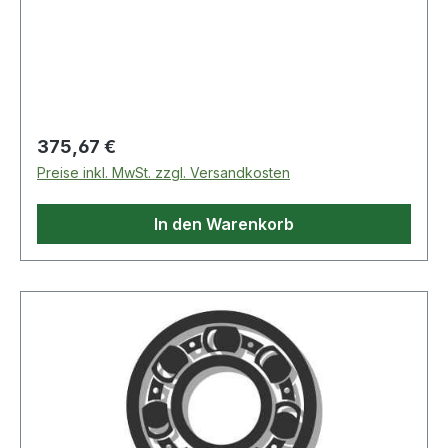
eine gerollte Spindel Weitere Produkte im
Bereich Kugelgewindemutter
Regulärer Preis:
375,67 €
Preise inkl. MwSt. zzgl. Versandkosten
In den Warenkorb