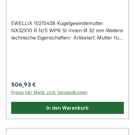
EWELLIX 10215458 Kugelgewindemutter
NX32X10 R N/S WPR SI Innen-Ø 32 mm Weitere
technische Eigenschaften:· Artikelart: Mutter für
eine gerollte Spindel Weitere Produkte im
Bereich Kugelgewindemutter
Regulärer Preis:
506,93 €
Preise inkl. MwSt. zzgl. Versandkosten
In den Warenkorb