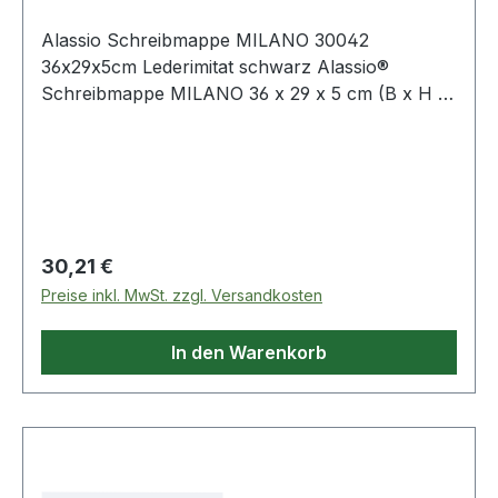
Alassio Schreibmappe MILANO 30042
36x29x5cm Lederimitat schwarz Alassio®
Schreibmappe MILANO 36 x 29 x 5 cm (B x H x
T) Lederimitat schwarz
Regulärer Preis:
30,21 €
Preise inkl. MwSt. zzgl. Versandkosten
In den Warenkorb