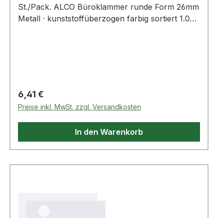
St./Pack. ALCO Büroklammer runde Form 26mm
Metall · kunststoffüberzogen farbig sortiert 1.000
St./Pack.
Regulärer Preis:
6,41 €
Preise inkl. MwSt. zzgl. Versandkosten
In den Warenkorb