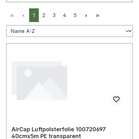
Seite
Seite
Seite
Seite
Seite
1
2
3
4
5
AirCap Luftpolsterfolie 100720697
40cmx5m PE transparent