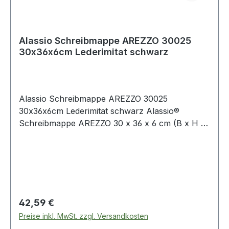
Alassio Schreibmappe AREZZO 30025
30x36x6cm Lederimitat schwarz
Alassio Schreibmappe AREZZO 30025
30x36x6cm Lederimitat schwarz Alassio®
Schreibmappe AREZZO 30 x 36 x 6 cm (B x H x
T) Lederimitat schwarz
Regulärer Preis:
42,59 €
Preise inkl. MwSt. zzgl. Versandkosten