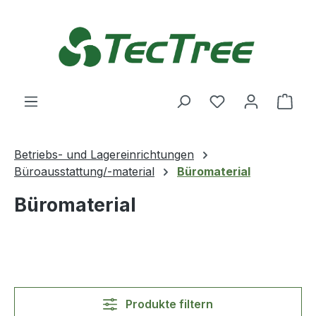
Zum Hauptinhalt springen
Du hast 0 Produ
Ware
Betriebs- und Lagereinrichtungen
Büroausstattung/-material
Büromaterial
Büromaterial
Produkte filtern