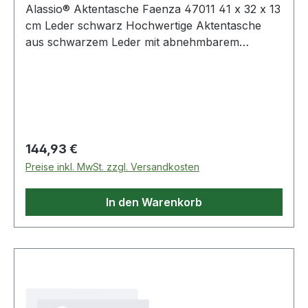
Alassio® Aktentasche Faenza 47011 41 x 32 x 13
cm Leder schwarz Hochwertige Aktentasche
aus schwarzem Leder mit abnehmbarem
Schultertragegurt. Das Hauptfach ist unterteilt ·
wobei das eine Fach als Organisationsfach dient
und über Stifteschlaufen · Visitenkartenfächer
und A4 Fächer verfügt. Außerdem befinden sich
jeweils auf der Vorder- und Rückseite eine
weiteres Fach für Ihre Dokumente.
Regulärer Preis:
144,93 €
Preise inkl. MwSt. zzgl. Versandkosten
In den Warenkorb