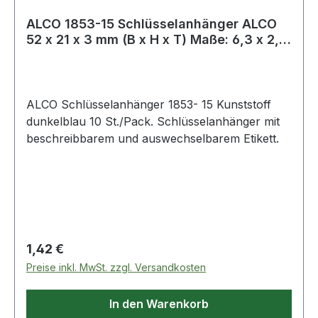
ALCO 1853-15 Schlüsselanhänger ALCO
52 x 21 x 3 mm (B x H x T) Maße: 6,3 x 2,8
c
ALCO Schlüsselanhänger 1853- 15 Kunststoff
dunkelblau 10 St./Pack. Schlüsselanhänger mit
beschreibbarem und auswechselbarem Etikett.
Regulärer Preis:
1,42 €
Preise inkl. MwSt. zzgl. Versandkosten
In den Warenkorb