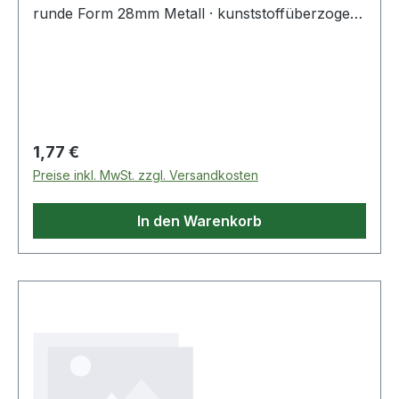
runde Form 28mm Metall · kunststoffüberzogen
farbig sortiert 100 St./Pack.
Regulärer Preis:
1,77 €
Preise inkl. MwSt. zzgl. Versandkosten
In den Warenkorb