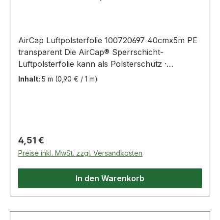
AirCap Luftpolsterfolie 100720697 40cmx5m PE
transparent Die AirCap® Sperrschicht-
Luftpolsterfolie kann als Polsterschutz ·
Zwischenlage und Oberflächenschutz eingesetzt
Inhalt:
5 m
(0,90 € / 1 m)
werden. Idealer Schutz für empfindliche und
zerbrechliche Produkte. Die Sperrschicht
reduziert den Luftverlust in der Noppe und
garantiert langfristigen Polsterschutz. Die Folie
läßt sich sauber und gerade in Querrichtung
Regulärer Preis:
4,51 €
abreißen (Messer und Schere nicht notwendig).
Preise inkl. MwSt. zzgl. Versandkosten
30 % weniger Volumen durch eine stramme
Aufwicklung. Ressourcenschonend durch die
In den Warenkorb
Sperrschicht · da weniger Material eingesetzt
werden kann.