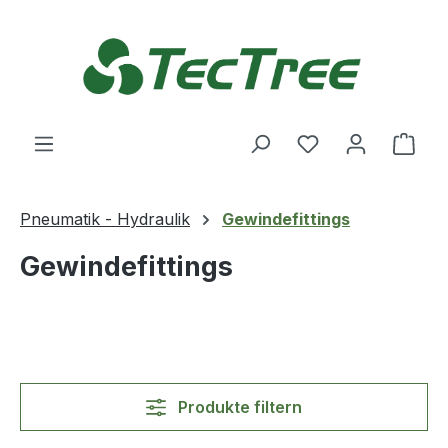
Zum Hauptinhalt springen
Du hast 0 Produ
Ware
Pneumatik - Hydraulik
Gewindefittings
Gewindefittings
Produkte filtern