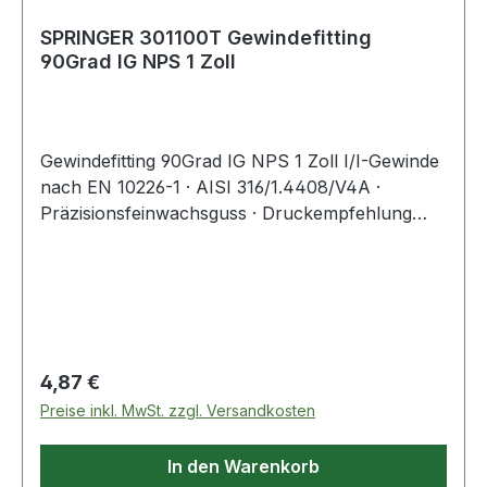
SPRINGER 301100T Gewindefitting
90Grad IG NPS 1 Zoll
Gewindefitting 90Grad IG NPS 1 Zoll I/I-Gewinde
nach EN 10226-1 · AISI 316/1.4408/V4A ·
Präzisionsfeinwachsguss · Druckempfehlung
max. 20 bar/bei +20 °C Weitere technische
Eigenschaften: · A: 33mm
Regulärer Preis:
4,87 €
Preise inkl. MwSt. zzgl. Versandkosten
In den Warenkorb