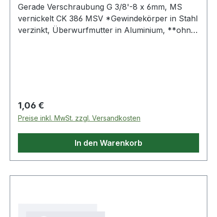
Gerade Verschraubung G 3/8'-8 x 6mm, MS
vernickelt CK 386 MSV *Gewindekörper in Stahl
verzinkt, Überwurfmutter in Aluminium, **ohne
O-Ring Weitere Produkte im Bereich
Regulärer Preis:
1,06 €
Preise inkl. MwSt. zzgl. Versandkosten
In den Warenkorb