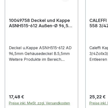
10049758 Deckel und Kappe
CALEFFI
ASNH515-612 Außen-Ø 96,5
558 3/4Z
mm Gehäusedeckel Breite 5,5
x 3/4Zol
m
Deckel u.Kappe ASNH515-612 AD
Caleffi Ka
96,5mm Gehäusedeckel B.5,5mm
3/4Zollx3
Weitere Produkte im Bereich
Entleeren
Deckel
Gefäßen b
einsetzba
einsetzba
Anlage
Regulärer Preis:
Regulärer
17,48 €
25,22 €
Preise inkl. MwSt. zzgl. Versandkosten
Preise inkl