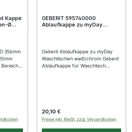
nd Kappe
GEBERIT 595740000
en-Ø
Ablaufkappe zu myDay
eite 20
Waschtischen weiß/chrom
ID 356mm
Geberit Ablaufkappe zu myDay
.20mm
Waschtischen weiß/chrom Geberit
Ablaufkappe für Waschtisch
Technische Eigenschaften ·
Werkstoff: Kunststoff Weitere
technische Eigenschaften: ·
Kennzeichen UBA-Positivliste Nein·
WEEE-Registrierungsnummer
DE53108643
Regulärer Preis:
20,10 €
sandkosten
Preise inkl. MwSt. zzgl. Versandkosten