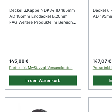
Deckel u.Kappe NDK34 ID 185mm
Deckel u
AD 185mm Enddeckel B.20mm
AD 195mm
FAG Weitere Produkte im Bereich
Deckel
Regulärer Preis:
Regulärer
145,88 €
147,07 €
Preise inkl. MwSt. zzgl. Versandkosten
Preise inkl
In den Warenkorb
I