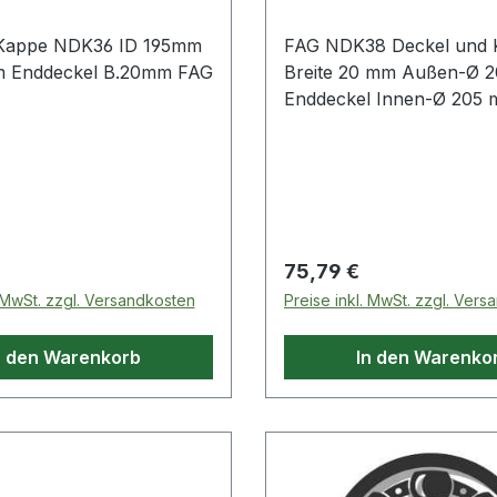
.Kappe NDK36 ID 195mm
FAG NDK38 Deckel und
 Enddeckel B.20mm FAG
Breite 20 mm Außen-Ø 
Enddeckel Innen-Ø 205
Weitere Produkte im Ber
Deckel
 Preis:
Regulärer Preis:
75,79 €
. MwSt. zzgl. Versandkosten
Preise inkl. MwSt. zzgl. Ver
n den Warenkorb
In den Warenko