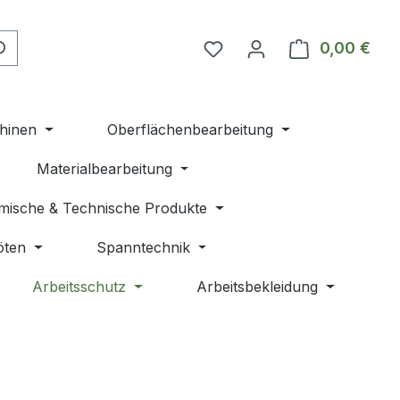
Du hast 0 Produkte auf 
0,00 €
Ware
hinen
Oberflächenbearbeitung
Materialbearbeitung
mische & Technische Produkte
öten
Spanntechnik
Arbeitsschutz
Arbeitsbekleidung