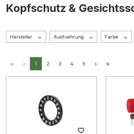
Kopfschutz & Gesichtss
Hersteller
Ausfuehrung
Farbe
Seite
Seite
Seite
Seite
Seite
1
2
3
4
5