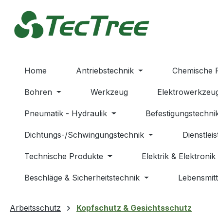
m Hauptinhalt springen
Zur Suche springen
Zur Hauptnavigation springen
Home
Antriebstechnik
Chemische 
Bohren
Werkzeug
Elektrowerkzeu
Pneumatik - Hydraulik
Befestigungstechni
Dichtungs-/Schwingungstechnik
Dienstlei
Technische Produkte
Elektrik & Elektronik
Beschläge & Sicherheitstechnik
Lebensmitt
Arbeitsschutz
Kopfschutz & Gesichtsschutz