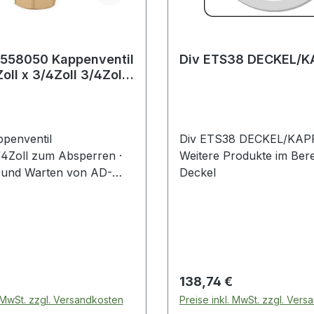
 558050 Kappenventil
Div ETS38 DECKEL/K
oll x 3/4Zoll 3/4Zoll
l
ppenventil
Div ETS38 DECKEL/KAP
/4Zoll zum Absperren ·
Weitere Produkte im Ber
 und Warten von AD-
Deckel
ei Anlagen bis 350 kW
r · gem. der DIN
r ohne Berechnung der
 Preis:
Regulärer Preis:
138,74 €
. MwSt. zzgl. Versandkosten
Preise inkl. MwSt. zzgl. Ver