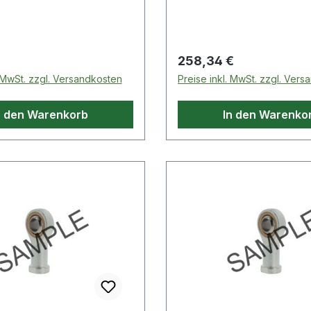
 Preis:
Regulärer Preis:
258,34 €
. MwSt. zzgl. Versandkosten
Preise inkl. MwSt. zzgl. Ver
n den Warenkorb
In den Warenko