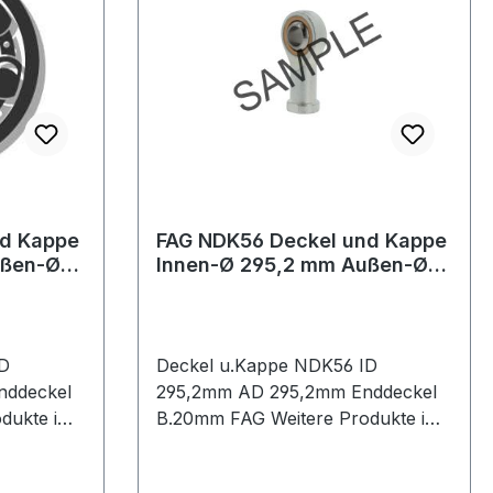
nd Kappe
FAG NDK56 Deckel und Kappe
ußen-Ø
Innen-Ø 295,2 mm Außen-Ø
Breite
295,2 mm Enddeckel Breite
20
ID
Deckel u.Kappe NDK56 ID
nddeckel
295,2mm AD 295,2mm Enddeckel
B.20mm FAG Weitere Produkte im
Bereich Deckel