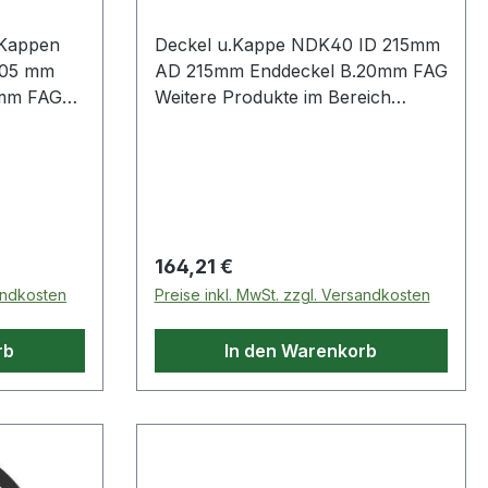
 Kappen
Deckel u.Kappe NDK40 ID 215mm
205 mm
AD 215mm Enddeckel B.20mm FAG
 mm FAG
Weitere Produkte im Bereich
eich
Deckel
Regulärer Preis:
164,21 €
sandkosten
Preise inkl. MwSt. zzgl. Versandkosten
rb
In den Warenkorb