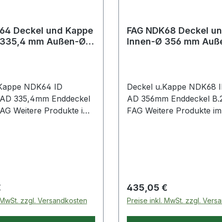
64 Deckel und Kappe
FAG NDK68 Deckel u
 335,4 mm Außen-Ø
Innen-Ø 356 mm Auß
m Enddeckel Breite
356 mm Enddeckel Br
mm
.Kappe NDK64 ID
Deckel u.Kappe NDK68 
AD 335,4mm Enddeckel
AD 356mm Enddeckel B
dukte im
FAG Weitere Produkte im Bereich
eich Deckel
Deckel
 Preis:
Regulärer Preis:
€
435,05 €
. MwSt. zzgl. Versandkosten
Preise inkl. MwSt. zzgl. Ver