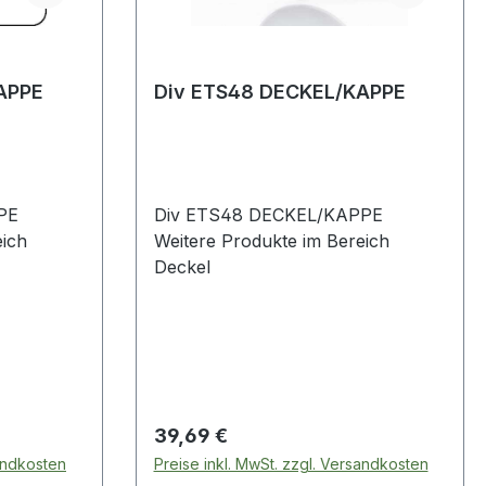
APPE
Div ETS48 DECKEL/KAPPE
PE
Div ETS48 DECKEL/KAPPE
eich
Weitere Produkte im Bereich
Deckel
Regulärer Preis:
39,69 €
sandkosten
Preise inkl. MwSt. zzgl. Versandkosten