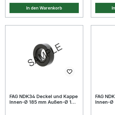
In den Warenkorb
I
FAG NDK34 Deckel und Kappe
FAG NDK
Innen-Ø 185 mm Außen-Ø 185
Innen-Ø
mm Enddeckel Breite 20 mm
mm Endd