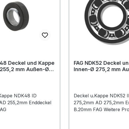
48 Deckel und Kappe
FAG NDK52 Deckel u
 255,2 mm Außen-Ø
Innen-Ø 275,2 mm A
m Enddeckel Breite
275,2 mm Enddeckel 
20
.Kappe NDK48 ID
Deckel u.Kappe NDK52 
AD 255,2mm Enddeckel
275,2mm AD 275,2mm E
FAG
B.20mm FAG Weitere Produkte im
Bereich Deckel