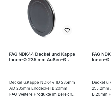
FAG NDK44 Deckel und Kappe
FAG NDK
Innen-Ø 235 mm Außen-Ø
Innen-Ø
235 mm Enddeckel Breite 20
255,2 m
mm
20
Deckel u.Kappe NDK44 ID 235mm
Deckel u
AD 235mm Enddeckel B.20mm
255,2mm 
FAG Weitere Produkte im Bereich
B.20mm 
Deckel