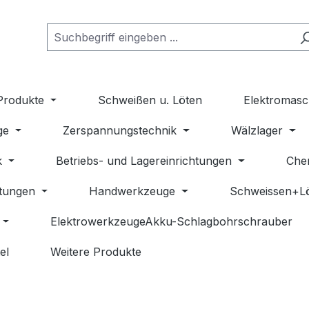
Produkte
Schweißen u. Löten
Elektromasc
ge
Zerspannungstechnik
Wälzlager
k
Betriebs- und Lagereinrichtungen
Che
stungen
Handwerkzeuge
Schweissen+L
ElektrowerkzeugeAkku-Schlagbohrschrauber
el
Weitere Produkte