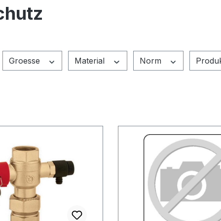
chutz
Groesse
Material
Norm
Produ