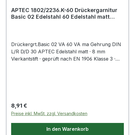
APTEC 1802/2236.K-60 Drückergarnitur
Basic 02 Edelstahl 60 Edelstahl matt
Gehrun
Drückergrt.Basic 02 VA 60 VA ma Gehrung DIN
L/R D/D 30 APTEC Edelstahl matt · 8 mm
Vierkantstift · geprüft nach EN 1906 Klasse 3 ·
geeignet für DIN links / rechts · Türdrücker lose
gelagert in Kunststoff-Unterkonstruktion ·
montagefreundliches Rosettensystem durch
intelligente Vormontage von Cliprosetten und
Drückerstiften · beidseitig wirkende
Hochhaltefeder, rechts und links verwendbar ·
Regulärer Preis:
8,91 €
getrennte Montage von Rosetten und
Preise inkl. MwSt. zzgl. Versandkosten
Drückerpaaren · passend für Türstärke 38-45
mmWeitere technische Eigenschaften:·
In den Warenkorb
Befestigungssystem: lose gelagert in Kunststoff-