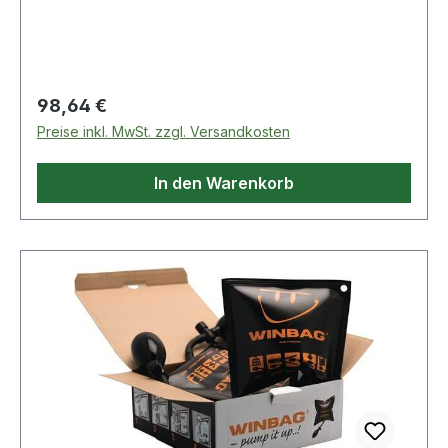
technische Eigenschaften: · Türstärke max.:
60mm · Türstärke min.: 34mm
Regulärer Preis:
98,64 €
Preise inkl. MwSt. zzgl. Versandkosten
In den Warenkorb