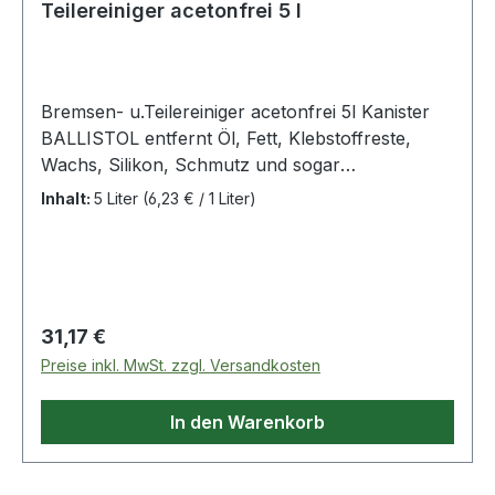
Teilereiniger acetonfrei 5 l
Bremsen- u.Teilereiniger acetonfrei 5l Kanister
BALLISTOL entfernt Öl, Fett, Klebstoffreste,
Wachs, Silikon, Schmutz und sogar
eingetrocknete, verharzte Öle und Bremsstaub
Inhalt:
5 Liter
(6,23 € / 1 Liter)
sowie grafit-, molybdän-, kupfer- und
aluminiumhaltige Montagepasten · zur Reinigung
und Entfettung von Bremsen, Bremsscheiben
sowie Industrieteilen · lüftet rückstandsfrei ab ·
angenehmer Duft · gute Materialverträglichkeit,
Regulärer Preis:
31,17 €
auch bei Lack und Kunststoff · aceton-, silikon-,
Preise inkl. MwSt. zzgl. Versandkosten
PTFE-, N-Hekan- und säurefrei · Spraydose mit
extra starkem Sprühstrahl
In den Warenkorb