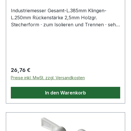
Industriemesser Gesamt-L.385mm Klingen-
L.250mm Rückenstärke 2,5mm Holzgr.
Stecherform · zum Isolieren und Trennen · sehr
robust · abrutschsicherer Handgriff aus
Kunststoff / Holz · rostfrei Weitere technische
Eigenschaften: · Griff: Holzgriff · Heftlänge:
135mm · Rückenstärke: 2,5mm
Regulärer Preis:
26,76 €
Preise inkl. MwSt. zzgl. Versandkosten
In den Warenkorb