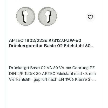
APTEC 1802/2236.K/3127.PZW-60
Drückergarnitur Basic 02 Edelstahl 60
Edelstahl ma
Drückergrt.Basic 02 VA 60 VA ma Gehrung PZ
DIN L/R fl.D/K 30 APTEC Edelstahl matt · 8 mm
Vierkantstift · geprüft nach EN 1906 Klasse 3 ·
geeignet für DIN links / rechts · Türdrücker lose
gelagert in Kunststoff-Unterkonstruktion ·
montagefreundliches Rosettensystem durch
intelligente Vormontage von Cliprosetten und