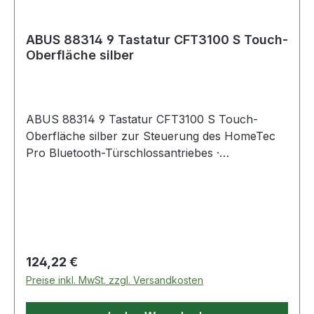
ABUS 88314 9 Tastatur CFT3100 S Touch-
Oberfläche silber
ABUS 88314 9 Tastatur CFT3100 S Touch-
Oberfläche silber zur Steuerung des HomeTec
Pro Bluetooth-Türschlossantriebes ·
Ver-/Entriegeln und Öffnen der Tür per
Codeeingabe · ermöglicht die Vergabe von
Zutrittsberechtigungen · hinterleuchtetes Display
mit hochwertiger Touch-Oberfläche · einfache,
flexible und kabellose Montage · maximale
Sicherheit durch AES-128-Bit Verschlüsselung
Regulärer Preis:
124,22 €
und ABUS Keycard · Bluetooth-Funkstandard ·
Preise inkl. MwSt. zzgl. Versandkosten
Spannungsversorgung per Batterie