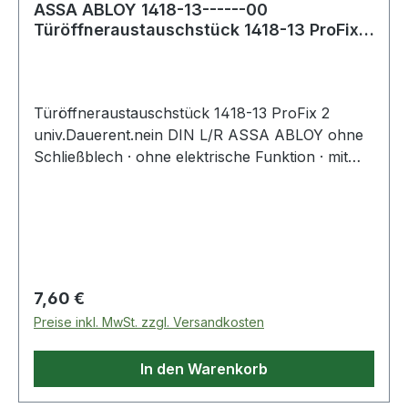
ASSA ABLOY 1418-13------00
Türöffneraustauschstück 1418-13 ProFix 2
universal Da
Türöffneraustauschstück 1418-13 ProFix 2
univ.Dauerent.nein DIN L/R ASSA ABLOY ohne
Schließblech · ohne elektrische Funktion · mit
FaFix®-Verstellmöglichkeit · DIN links und rechts
verwendbar · mit 2 Befestigungsschrauben
Weitere technische Eigenschaften: · Bauform:
symmetrisch
Regulärer Preis:
7,60 €
Preise inkl. MwSt. zzgl. Versandkosten
In den Warenkorb