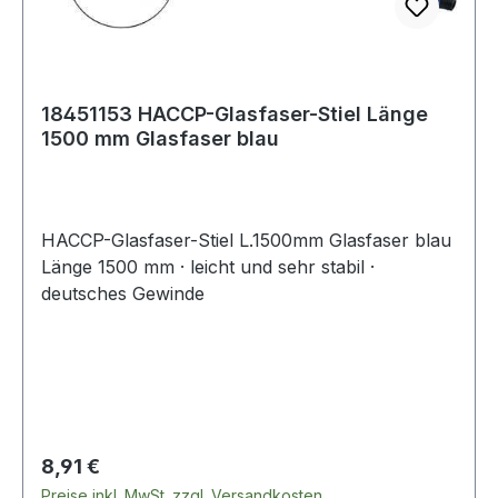
18451153 HACCP-Glasfaser-Stiel Länge
1500 mm Glasfaser blau
HACCP-Glasfaser-Stiel L.1500mm Glasfaser blau
Länge 1500 mm · leicht und sehr stabil ·
deutsches Gewinde
Regulärer Preis:
8,91 €
Preise inkl. MwSt. zzgl. Versandkosten