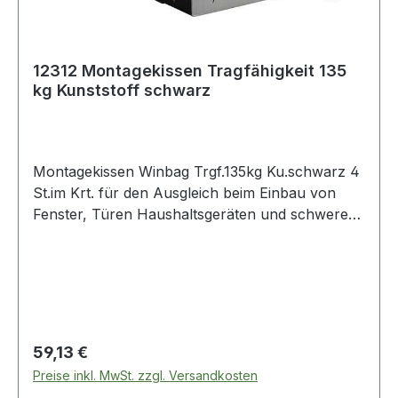
12312 Montagekissen Tragfähigkeit 135
kg Kunststoff schwarz
Montagekissen Winbag Trgf.135kg Ku.schwarz 4
St.im Krt. für den Ausgleich beim Einbau von
Fenster, Türen Haushaltsgeräten und schweren
Gegenständen · schnell, präzise und
leistungsstark · einfach aufpumpen Weitere
technische Eigenschaften: · Farbe: schwarz ·
Material: Kunststoff Inhalt je Karton 4 Stück
Regulärer Preis:
59,13 €
Preise inkl. MwSt. zzgl. Versandkosten