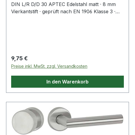
DIN L/R D/D 30 APTEC Edelstahl matt · 8 mm
Vierkantstift · geprüft nach EN 1906 Klasse 3 ·
geeignet für DIN links / rechts · Türdrücker lose
gelagert in Kunststoff-Unterkonstruktion ·
montagefreundliches Rosettensystem durch
intelligente Vormontage von Cliprosetten und
Drückerstiften · beidseitig wirkende
Hochhaltefeder, rechts und links verwendbar ·
Regulärer Preis:
9,75 €
getrennte Montage von Rosetten und
Preise inkl. MwSt. zzgl. Versandkosten
Drückerpaaren · passend für Türstärke 38-45
mmWeitere technische Eigenschaften:·
In den Warenkorb
Befestigungssystem: lose gelagert in Kunststoff-
Unterkonstruktion.· Nockenabstand: 38mm