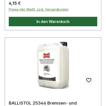
rückstandsfrei ab · angenehmer Duft · gute
Regulärer Preis:
4,15 €
Materialverträglichkeit, auch bei Lack und
Preise inkl. MwSt. zzgl. Versandkosten
Kunststoff · aceton-, silikon-, PTFE-, N-Hekan-
und säurefrei · Spraydose mit extra starkem
In den Warenkorb
Sprühstrahl
BALLISTOL 25346 Bremsen- und