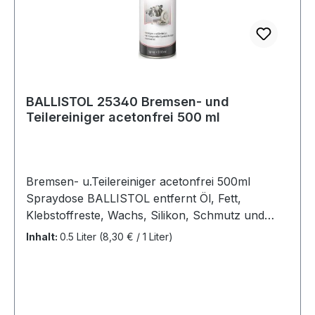
BALLISTOL 25340 Bremsen- und
Teilereiniger acetonfrei 500 ml
Bremsen- u.Teilereiniger acetonfrei 500ml
Spraydose BALLISTOL entfernt Öl, Fett,
Klebstoffreste, Wachs, Silikon, Schmutz und
sogar eingetrocknete, verharzte Öle und
Inhalt:
0.5 Liter
(8,30 € / 1 Liter)
Bremsstaub sowie grafit-, molybdän-, kupfer-
und aluminiumhaltige Montagepasten · zur
Reinigung und Entfettung von Bremsen,
Bremsscheiben sowie Industrieteilen · lüftet