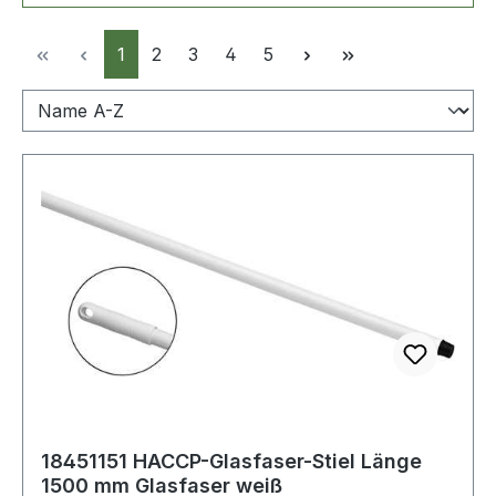
Seite
Seite
Seite
Seite
Seite
1
2
3
4
5
18451151 HACCP-Glasfaser-Stiel Länge
1500 mm Glasfaser weiß