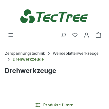
Zum Hauptinhalt springen
Du hast 0 Produ
Ware
Zerspannungstechnik
Wendeplattenwerkzeuge
Drehwerkzeuge
Drehwerkzeuge
Produkte filtern