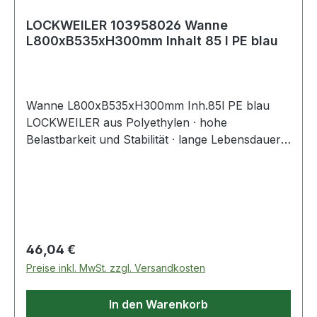
LOCKWEILER 103958026 Wanne
L800xB535xH300mm Inhalt 85 l PE blau
Wanne L800xB535xH300mm Inh.85l PE blau
LOCKWEILER aus Polyethylen · hohe
Belastbarkeit und Stabilität · lange Lebensdauer ·
eckig, mit hochstehenden, tragefreundlichen
Griffen Weitere technische Eigenschaften: ·
Material: PE
Regulärer Preis:
46,04 €
Preise inkl. MwSt. zzgl. Versandkosten
In den Warenkorb