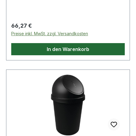
Produkte im Bereich Karosserie
Regulärer Preis:
66,27 €
Preise inkl. MwSt. zzgl. Versandkosten
In den Warenkorb