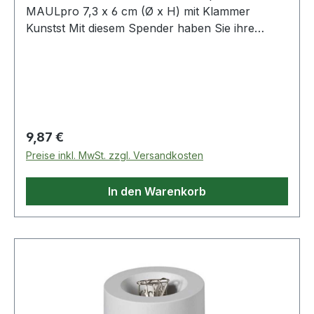
MAULpro 7,3 x 6 cm (Ø x H) mit Klammer
Kunstst Mit diesem Spender haben Sie ihre
Klammern immer griffbereit. Großes
Fassungsvermögen. Mit Zentralmagnet.
Regulärer Preis:
9,87 €
Preise inkl. MwSt. zzgl. Versandkosten
In den Warenkorb