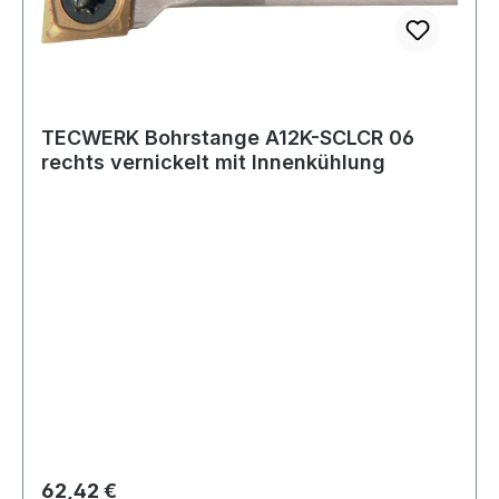
TECWERK Bohrstange A12K-SCLCR 06
rechts vernickelt mit Innenkühlung
Regulärer Preis:
62,42 €