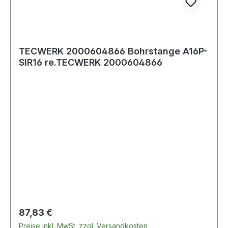
TECWERK 2000604866 Bohrstange A16P-
SIR16 re.TECWERK 2000604866
Regulärer Preis:
87,83 €
Preise inkl. MwSt. zzgl. Versandkosten