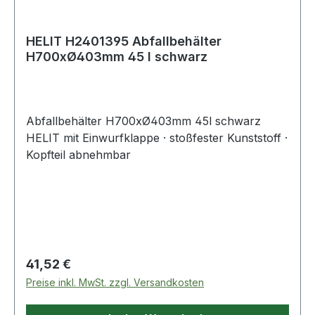
HELIT H2401395 Abfallbehälter
H700xØ403mm 45 l schwarz
Abfallbehälter H700xØ403mm 45l schwarz
HELIT mit Einwurfklappe · stoßfester Kunststoff ·
Kopfteil abnehmbar
Regulärer Preis:
41,52 €
Preise inkl. MwSt. zzgl. Versandkosten