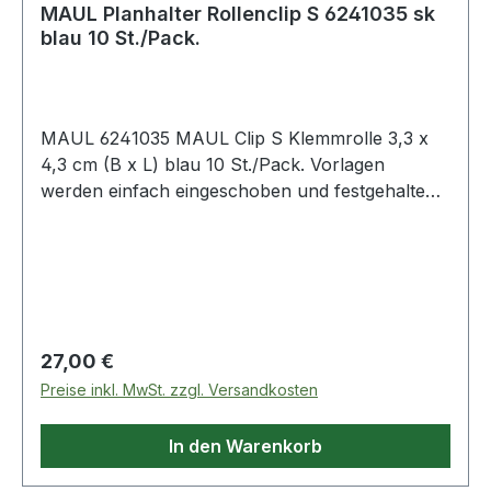
MAUL Planhalter Rollenclip S 6241035 sk
blau 10 St./Pack.
MAUL 6241035 MAUL Clip S Klemmrolle 3,3 x
4,3 cm (B x L) blau 10 St./Pack. Vorlagen
werden einfach eingeschoben und festgehalten -
so können auch große Vorlagen von einer
Person aufgehängt werden. Hält auch dickes
Blattgut sicher. Zum Anbringen von wichtigen
Informationen im Sichtbereich · wie z. B.
Zeichnungen · Erinnerungszettel · Pläne · Fotos
oder Poster. Im Büro · in der Werkstatt und im
Regulärer Preis:
27,00 €
Betrieb. Können nicht verloren gehen · im
Preise inkl. MwSt. zzgl. Versandkosten
Gegensatz zu Magneten. Bedingt geeignet für
Rauputz oder Raufaser-Tapete mit grobkörniger
In den Warenkorb
Struktur. Untergrund muss sauber und staubfrei
sein.