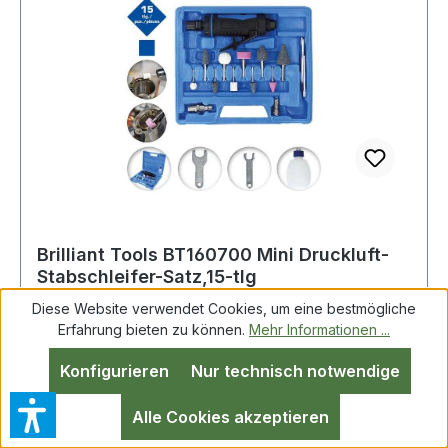
Brilliant Tools BT160700 Mini Druckluft-
Stabschleifer-Satz,15-tlg
Diese Website verwendet Cookies, um eine bestmögliche
Erfahrung bieten zu können.
Mehr Informationen ...
Brilliant Tools BT160700 Mini Druckluft-
Konfigurieren
Nur technisch notwendige
Stabschleifer-Satz,15-tlgBESCHREIBUNG15-
teiliger Satzzum Schleifen, Polieren, Fräsen und
Alle Cookies akzeptieren
Entgratenmit 3 und 6 mm