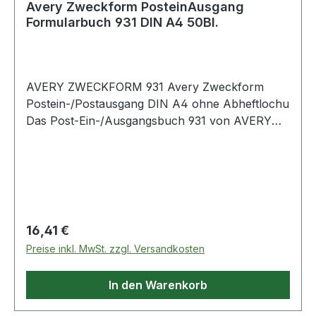
Avery Zweckform PosteinAusgang
Formularbuch 931 DIN A4 50Bl.
AVERY ZWECKFORM 931 Avery Zweckform
Postein-/Postausgang DIN A4 ohne Abheftlochu
Das Post-Ein-/Ausgangsbuch 931 von AVERY
ZWECKFORM dient als Kontroll- und
Nachfassinstrument Ihrer Post und dokumentiert
Datum und Art der Sendungen in einem
übersichtlichen Formular. Damit behalten Sie den
Überblick über Ihren Posteingang und
Postausgang. Die Postbücher von Avery
Regulärer Preis:
16,41 €
Zweckform sind zuverlässige · bewährte Hilfen
Preise inkl. MwSt. zzgl. Versandkosten
für das Büro und zu Hause.
In den Warenkorb