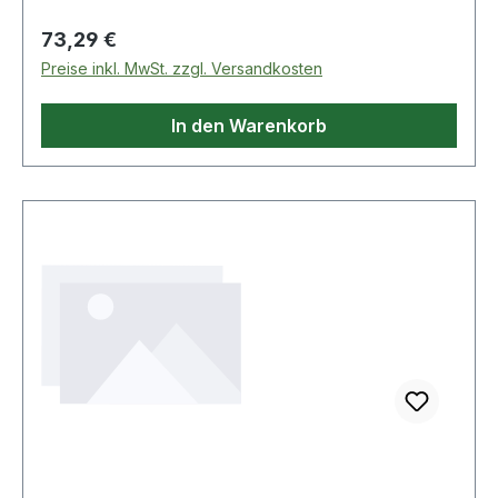
Eigenschaften: · Länge: 110mm · Material:
Regulärer Preis:
73,29 €
Sonderstahl · passender Sicherungsstift Ø x L:
Preise inkl. MwSt. zzgl. Versandkosten
5,0 x 45mm · passender Sicherungsring Ø:
45mm
In den Warenkorb