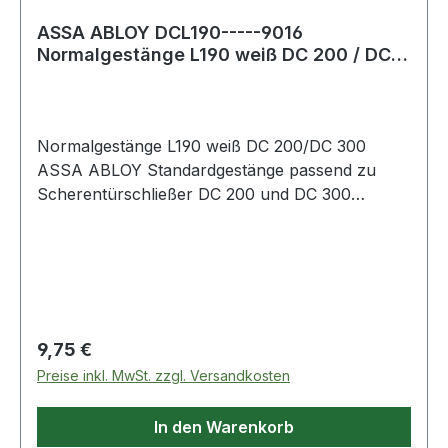
ASSA ABLOY DCL190-----9016
Normalgestänge L190 weiß DC 200 / DC
300
Normalgestänge L190 weiß DC 200/DC 300
ASSA ABLOY Standardgestänge passend zu
Scherentürschließer DC 200 und DC 300
Weitere technische Eigenschaften: ·
Anschlagrichtung: DIN links / rechts
Regulärer Preis:
9,75 €
Preise inkl. MwSt. zzgl. Versandkosten
In den Warenkorb