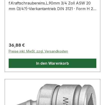
f.Kraftschraubereins.L.90mm 3/4 Zoll ASW 20
mm (3/4?)-Vierkantantrieb DIN 3121 · Form H 20
· mit Stiftbohrung und Ringnut · aus Sonderstahl
· Oberfläche stahlgrau · geölt Abtrieb: 20 mm
(3/4?)-Aussenvierkant mit Durchgangsbohrung ·
für härteste Beanspruchung auf Elektro-
und/oder Druckluft-Schlagschraubern Weitere
technische Eigenschaften: · Länge: 90mm ·
Regulärer Preis:
36,88 €
Material: Sonderstahl · passender Sicherungsstift
Preise inkl. MwSt. zzgl. Versandkosten
Ø x L: 4,0 x 36mm · passender Sicherungsring Ø:
38mm
In den Warenkorb