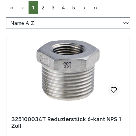
Seite
Seite
Seite
Seite
Seite
1
2
3
4
5
325100034T Reduzierstück 6-kant NPS 1
Zoll