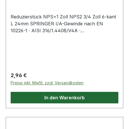
Reduzierstück NPS=1 Zoll NPS2 3/4 Zoll 6-kant
L 24mm SPRINGER I/A-Gewinde nach EN
10226-1 · AISI 316/1.4408/V4A ·
Präzisionsfeinwachsguss · Druckempfehlung
max. 20 bar/bei +20 °C Weitere technische
Eigenschaften: · L: 24mm
Regulärer Preis:
2,96 €
Preise inkl. MwSt. zzgl. Versandkosten
In den Warenkorb