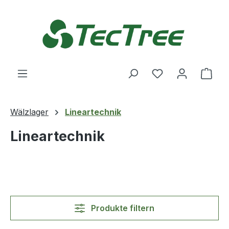
Zum Hauptinhalt springen
Du hast 0 Produ
Ware
Wälzlager
Lineartechnik
Lineartechnik
Produkte filtern