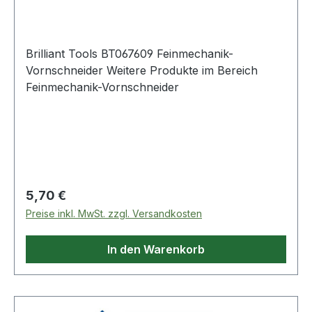
mmSprengringzange (innen) und
Sprengringzange (außen), je 16,5 cmSägebogen
26 cm für 15 cm Sägeblätter (3 Stück enthalten)
Brilliant Tools BT067609 Feinmechanik-
Weitere Produkte im Bereich Universalkoffer-
Vornschneider Weitere Produkte im Bereich
Satz, 143-tlg
Feinmechanik-Vornschneider
Regulärer Preis:
5,70 €
Preise inkl. MwSt. zzgl. Versandkosten
In den Warenkorb