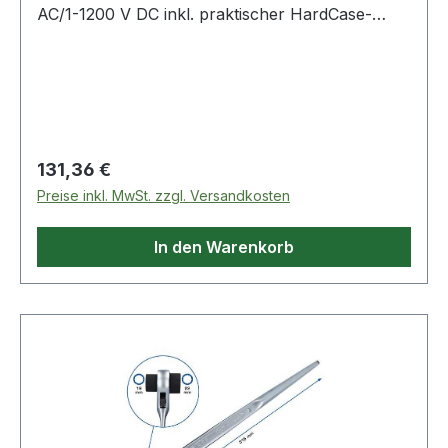
AC/1-1200 V DC inkl. praktischer HardCase-
Tasche mit Tragegriff, gegenläufigem
Reisverschluss (außen), gepolsterte
Netzinnentasche mit Reißverschluss, flexible
Befestigungss
Regulärer Preis:
131,36 €
Preise inkl. MwSt. zzgl. Versandkosten
In den Warenkorb