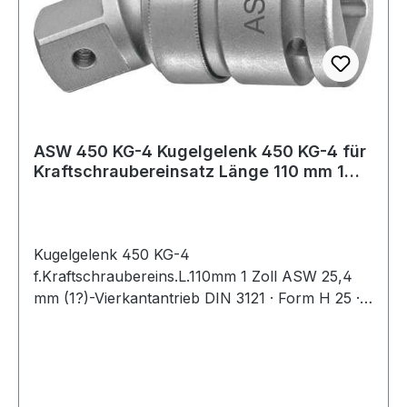
ASW 450 KG-4 Kugelgelenk 450 KG-4 für
Kraftschraubereinsatz Länge 110 mm 1
Zoll
Kugelgelenk 450 KG-4
f.Kraftschraubereins.L.110mm 1 Zoll ASW 25,4
mm (1?)-Vierkantantrieb DIN 3121 · Form H 25 ·
mit Stiftbohrung und Ringnut · aus Sonderstahl ·
Oberfläche stahlgrau · geölt Abtrieb:
Aussenvierkant mit Durchgangsbohrung · für
härteste Beanspruchung auf Elektro- und/oder
Druckluft-Schlagschraubern Weitere technische