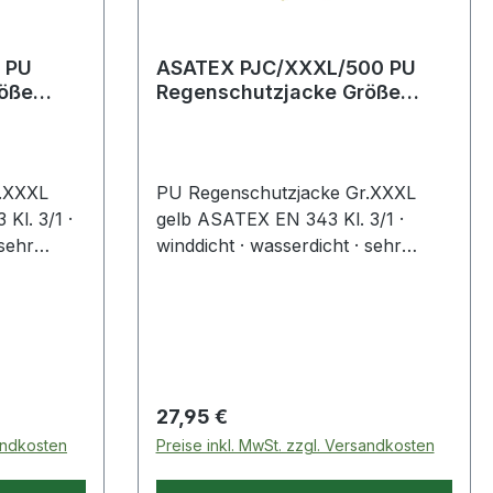
 PU
ASATEX PJC/XXXL/500 PU
Regenschutzjacke Größe
XXXL gelb
r.XXXL
PU Regenschutzjacke Gr.XXXL
l. 3/1 ·
gelb ASATEX EN 343 Kl. 3/1 ·
 sehr
winddicht · wasserdicht · sehr
seitig
dehnbar · alle Nähte rückseitig
icht · hohe
abgeschweißt · extrem leicht · hohe
am Kragen
Reißfestigkeit · Kapuze am Kragen
Regulärer Preis:
27,95 €
sandkosten
Preise inkl. MwSt. zzgl. Versandkosten