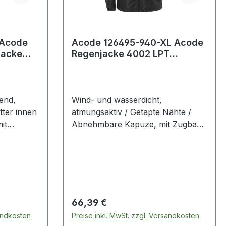
 Acode
Acode 126495-940-XL Acode
Jacke
Regenjacke 4002 LPT
Schwarz Regenbekleidung
end,
Wind- und wasserdicht,
tter innen
atmungsaktiv / Getapte Nähte /
it
Abnehmbare Kapuze, mit Zugband
verstellbar / Reißverschluss bis
oberen
zum oberen Kragenrand, mit
nnen /
Blende innen / 2 Vordertaschen mit
chluss / 2
Reißverschluss / Innentasche mit
erschluss
Reißverschluss und Loch für
Kopfhörer / In
Regulärer Preis:
66,39 €
sandkosten
Preise inkl. MwSt. zzgl. Versandkosten