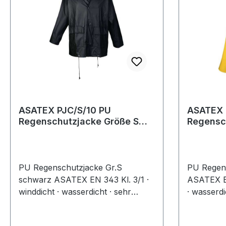
ASATEX PJC/S/10 PU
ASATEX 
Regenschutzjacke Größe S
Regenschutz
schwarz
gelb
PU Regenschutzjacke Gr.S
PU Regens
schwarz ASATEX EN 343 Kl. 3/1 ·
ASATEX EN
winddicht · wasserdicht · sehr
· wasserdi
dehnbar · alle Nähte rückseitig
Nähte rüc
abgeschweißt · extrem leicht · hohe
extrem lei