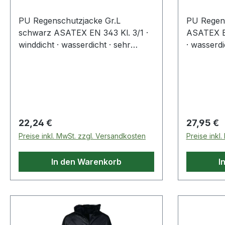
PU Regenschutzjacke Gr.L
PU Regens
schwarz ASATEX EN 343 Kl. 3/1 ·
ASATEX EN
winddicht · wasserdicht · sehr
· wasserdi
dehnbar · alle Nähte rückseitig
Nähte rüc
abgeschweißt · extrem leicht · hohe
extrem lei
Reißfestigkeit · Kapuze am Kragen
Kapuze a
Regulärer Preis:
Regulärer
22,24 €
27,95 €
Preise inkl. MwSt. zzgl. Versandkosten
Preise inkl
In den Warenkorb
I