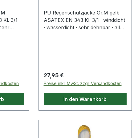
.M
PU Regenschutzjacke Gr.M gelb
l. 3/1 ·
ASATEX EN 343 Kl. 3/1 · winddicht
 sehr
· wasserdicht · sehr dehnbar · alle
seitig
Nähte rückseitig abgeschweißt ·
icht · hohe
extrem leicht · hohe Reißfestigkeit ·
am Kragen
Kapuze am Kragen
Regulärer Preis:
27,95 €
sandkosten
Preise inkl. MwSt. zzgl. Versandkosten
rb
In den Warenkorb