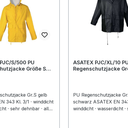
PJC/S/500 PU
ASATEX PJC/XL/10 P
jacke Größe S
Regenschutzjacke Größe XL
schwarz
chutzjacke Gr.S gelb
PU Regenschutzjacke Gr
 343 Kl. 3/1 · winddicht
schwarz ASATEX EN 343 K
cht · sehr dehnbar · alle
winddicht · wasserdicht ·
kseitig abgeschweißt ·
dehnbar · alle Nähte rück
cht · hohe Reißfestigkeit ·
abgeschweißt · extrem le