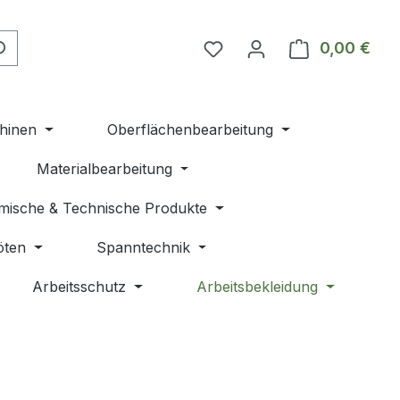
Du hast 0 Produkte auf 
0,00 €
Ware
hinen
Oberflächenbearbeitung
Materialbearbeitung
mische & Technische Produkte
öten
Spanntechnik
Arbeitsschutz
Arbeitsbekleidung