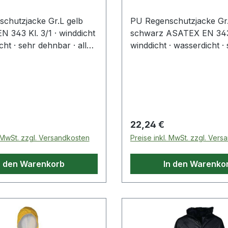
chutzjacke Gr.L gelb
PU Regenschutzjacke Gr
 343 Kl. 3/1 · winddicht
schwarz ASATEX EN 343 K
cht · sehr dehnbar · alle
winddicht · wasserdicht ·
kseitig abgeschweißt ·
dehnbar · alle Nähte rück
cht · hohe Reißfestigkeit ·
abgeschweißt · extrem le
m Kragen
Reißfestigkeit · Kapuze 
 Preis:
Regulärer Preis:
22,24 €
. MwSt. zzgl. Versandkosten
Preise inkl. MwSt. zzgl. Ver
n den Warenkorb
In den Warenko