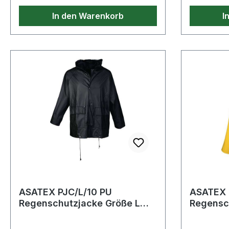
In den Warenkorb
I
ASATEX PJC/L/10 PU
ASATEX 
Regenschutzjacke Größe L
Regenschutz
schwarz
gelb