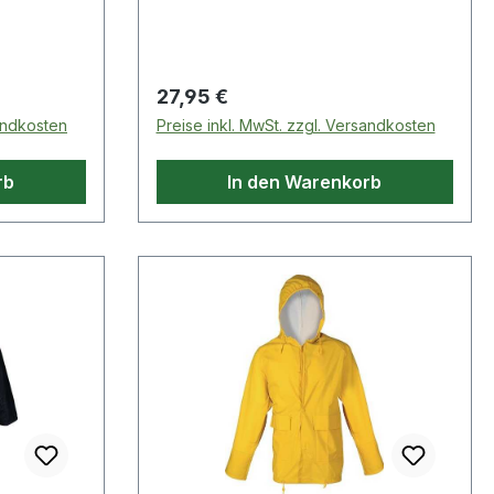
am Kragen
Kapuze am Kragen
Regulärer Preis:
27,95 €
sandkosten
Preise inkl. MwSt. zzgl. Versandkosten
rb
In den Warenkorb