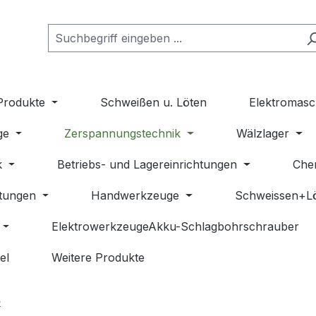
Produkte
Schweißen u. Löten
Elektromasc
ge
Zerspannungstechnik
Wälzlager
k
Betriebs- und Lagereinrichtungen
Che
stungen
Handwerkzeuge
Schweissen+L
ElektrowerkzeugeAkku-Schlagbohrschrauber
el
Weitere Produkte
e