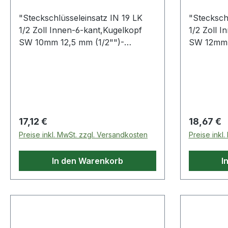
"Steckschlüsseleinsatz IN 19 LK
"Stecksch
1/2 Zoll Innen-6-kant,Kugelkopf
1/2 Zoll 
SW 10mm 12,5 mm (1/2"")-
SW 12mm 1
Vierkantantrieb · für Schrauben
Vierkanta
mit Innensechskant-Profil · Sockel
mit Innens
aus Vanadiumstahl · Klinge aus
aus Vanad
Sonderstahl brüniert · gerändelt
Sonderstah
mit Kugelfangrille · der Kugelkopf
mit Kugelf
ermöglicht das Schrauben bis zu
ermöglich
Regulärer Preis:
Regulärer
17,12 €
18,67 €
einem Winkel von 15-20°
einem Win
Preise inkl. MwSt. zzgl. Versandkosten
Preise inkl
Innenvierkantantrieb nach DIN
Innenvier
3120-C 12,5, ISO1174 Weitere
3120-C 12
In den Warenkorb
I
technische Eigenschaften: ·
technische
Material: Vanadiumstahl"
Material: