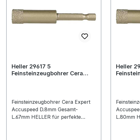
Heller 29617 5
Heller 2
Feinsteinzeugbohrer Cera
Feinstei
Expert 8 mm x 35 mm
Expert 
Accuspeed
Accusp
Feinsteinzeugbohrer Cera Expert
Feinstein
Accuspeed D.8mm Gesamt-
Accuspee
L.67mm HELLER für perfekte
L.80mm H
Ergebnisse in härtesten Fliesen,
Ergebnisse
Dachziegeln und Feinsteinzeug ·
Dachziege
Kühlung wird durch integrierte
Kühlung wi