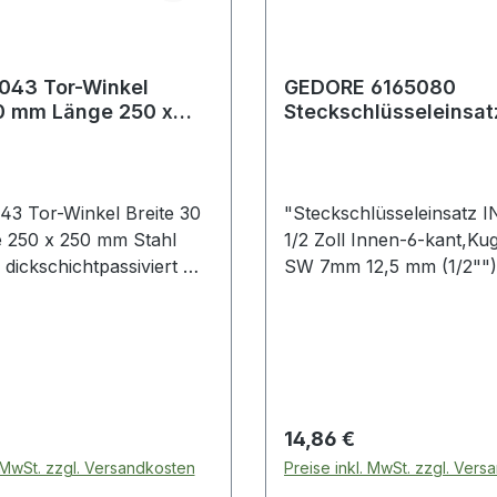
043 Tor-Winkel
GEDORE 6165080
30 mm Länge 250 x
Steckschlüsseleinsatz
tahl galv. verz.
LK 1/2 '' Innen-6-kant
Kugelkopf Sch
3 Tor-Winkel Breite 30
"Steckschlüsseleinsatz I
 250 x 250 mm Stahl
1/2 Zoll Innen-6-kant,Ku
 dickschichtpassiviert mit
SW 7mm 12,5 mm (1/2"")
n Schraublöchern ·
Vierkantantrieb · für Sc
Stahl, Oberfläche:
mit Innensechskant-Profi
 verzinkt,
aus Vanadiumstahl · Klin
tpassiviert · ein Paar ·
Sonderstahl brüniert · ge
von Umstellungen der
mit Kugelfangrille · der K
 kann dieser Artikel in
ermöglicht das Schraube
 Preis:
Regulärer Preis:
14,86 €
edlichen Ausführungen
einem Winkel von 15-20°
. MwSt. zzgl. Versandkosten
Preise inkl. MwSt. zzgl. Ver
inkt, sendzimirverzinkt
Innenvierkantantrieb na