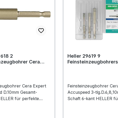
9618 2
Heller 29619 9
nzeugbohrer Cera
Feinsteinzeugbohrers
10 mm x 42 mm
Expert 3 teilig 6/8/1
eed
Accuspeed
zeugbohrer Cera Expert
Feinsteinzeugbohrer Cer
d D.10mm Gesamt-
Accuspeed 3-tlg.D.6,8,1
ELLER für perfekte
Schaft 6-kant HELLER fü
 in härtesten Fliesen,
Ergebnisse in härtesten F
ln und Feinsteinzeug ·
Dachziegeln und Feinstei
rd durch integrierte
Kühlung wird durch integ