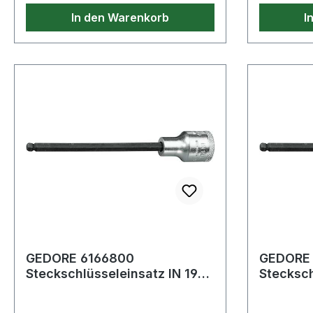
oder verzi
In den Warenkorb
I
geliefert 
technisch
5mm· Maß
250mm· M
GEDORE 6166800
GEDORE 
Steckschlüsseleinsatz IN 19
Stecksch
LK 1/2 '' Innen-6-kant,
LK 1/2 ''
Kugelkopf Sch
Kugelko