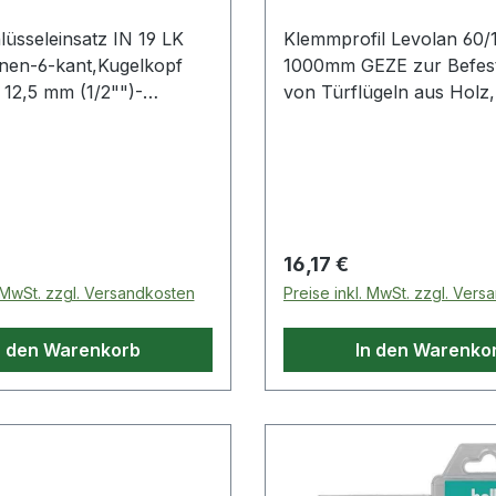
lüsseleinsatz IN 19 LK
Klemmprofil Levolan 60/
Innen-6-kant,Kugelkopf
1000mm GEZE zur Befes
2,5 mm (1/2"")-
von Türflügeln aus Holz,
ntrieb · für Schrauben
Kunststoff an Levolan 60
echskant-Profil · Sockel
120Weitere technische
iumstahl · Klinge aus
Eigenschaften:· Oberfläc
l brüniert · gerändelt
angrille · der Kugelkopf
t das Schrauben bis zu
 Preis:
Regulärer Preis:
16,17 €
kel von 15-20°
. MwSt. zzgl. Versandkosten
Preise inkl. MwSt. zzgl. Ver
kantantrieb nach DIN
,5, ISO1174 Weitere
n den Warenkorb
In den Warenko
 Eigenschaften: ·
 Vanadiumstahl"