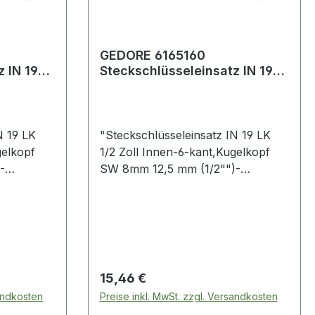
GEDORE 6165160
 IN 19
Steckschlüsseleinsatz IN 19
,
LK 1/2 '' Innen-6-kant,
Kugelkopf Sch
N 19 LK
"Steckschlüsseleinsatz IN 19 LK
gelkopf
1/2 Zoll Innen-6-kant,Kugelkopf
-
SW 8mm 12,5 mm (1/2"")-
hrauben
Vierkantantrieb · für Schrauben
l · Sockel
mit Innensechskant-Profil · Sockel
ge aus
aus Vanadiumstahl · Klinge aus
rändelt
Sonderstahl brüniert · gerändelt
ugelkopf
mit Kugelfangrille · der Kugelkopf
n bis zu
ermöglicht das Schrauben bis zu
Regulärer Preis:
15,46 €
einem Winkel von 15-20°
sandkosten
Preise inkl. MwSt. zzgl. Versandkosten
ch DIN
Innenvierkantantrieb nach DIN