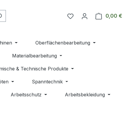
Du hast 0 Produkte auf 
0,00 €
Ware
hinen
Oberflächenbearbeitung
Materialbearbeitung
mische & Technische Produkte
öten
Spanntechnik
Arbeitsschutz
Arbeitsbekleidung