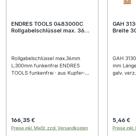
ENDRES TOOLS 0483000C
GAH 313
Rollgabelschlüssel max. 36
Breite 
mm Länge 300 mm funkenfrei
250 mm S
dickschi
Rollgabelschlüssel max.36mm
GAH 31304
L.300mm funkenfrei ENDRES
mm Länge
TOOLS funkenfrei · aus Kupfer-
galv. verz.
Beryllium Weitere technische
versenkte
Eigenschaften: · Material: Kupfer-
Material: 
Beryllium
galvanisch
dickschich
Aufgrund 
Oberfläche
Regulärer Preis:
Regulärer
166,35 €
5,46 €
unterschi
Preise inkl. MwSt. zzgl. Versandkosten
Preise inkl
(gelb-verz