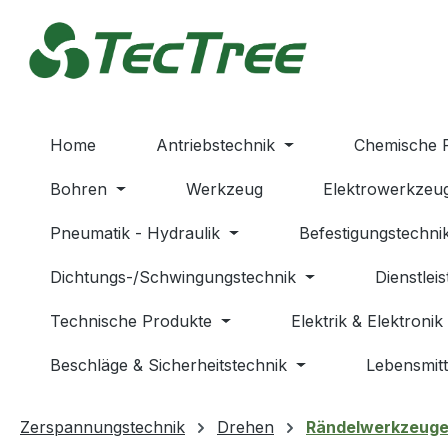
m Hauptinhalt springen
Zur Suche springen
Zur Hauptnavigation springen
Home
Antriebstechnik
Chemische 
Bohren
Werkzeug
Elektrowerkzeu
Pneumatik - Hydraulik
Befestigungstechni
Dichtungs-/Schwingungstechnik
Dienstlei
Technische Produkte
Elektrik & Elektronik
Beschläge & Sicherheitstechnik
Lebensmitt
Zerspannungstechnik
Drehen
Rändelwerkzeug