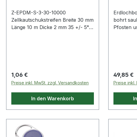
Z-EPDM-S-3-30-10000
Erdlochb
Zellkautschukstreifen Breite 30 mm
bohrt sau
Länge 10 m Dicke 2 mm 35 +/- 5°
Pfosten us
Shore EPDM schwarz
grau pulve
Hartholzg
Regulärer Preis:
Regulärer
1,06 €
49,85 €
Preise inkl. MwSt. zzgl. Versandkosten
Preise inkl
In den Warenkorb
I