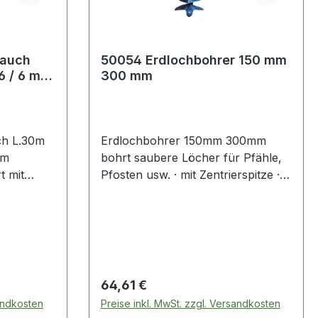
lauch
50054 Erdlochbohrer 150 mm
6 / 6 mm
300 mm
bla
ch L.30m
Erdlochbohrer 150mm 300mm
mm
bohrt saubere Löcher für Pfähle,
t mit
Pfosten usw. · mit Zentrierspitze ·
lauchtülle
grau pulverbeschichtet · mit
Hartholzgriff · Länge ca. 1070 mm
Weitere technische Eigenschaften: ·
us Stahl ·
Ausführung: Doppelwendel
O 3821,
h: 6 x 5
Regulärer Preis:
64,61 €
sandkosten
Preise inkl. MwSt. zzgl. Versandkosten
,5 mm