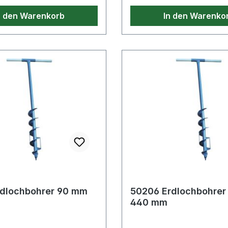
 3,8"" LH Weitere
beidseitig 3,8"" LH Weite
n den Warenkorb
In den Warenko
 Eigenschaften: · Farbe:
technische Eigenschaften:
"
blau / rot"
ochbohrer 90 mm
50206 Erdlochbohrer 70 m
440 mm