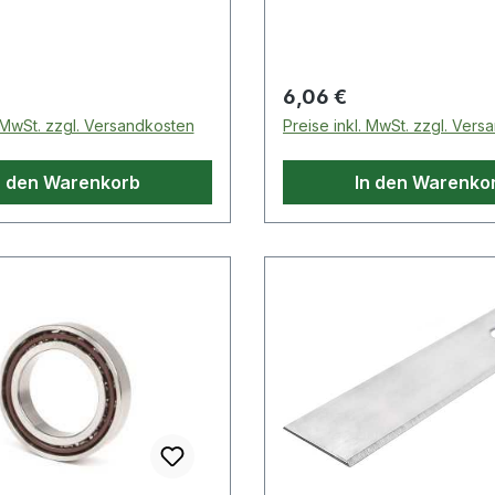
ür Weichhölzer ·
r an allen TERSA
en bzw. Messerwellen
kraftspannung
 Preis:
Regulärer Preis:
6,06 €
. MwSt. zzgl. Versandkosten
Preise inkl. MwSt. zzgl. Ver
n den Warenkorb
In den Warenko