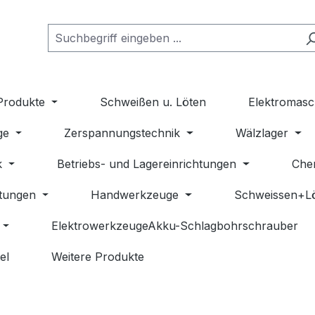
Produkte
Schweißen u. Löten
Elektromasc
ge
Zerspannungstechnik
Wälzlager
k
Betriebs- und Lagereinrichtungen
Che
stungen
Handwerkzeuge
Schweissen+L
ElektrowerkzeugeAkku-Schlagbohrschrauber
el
Weitere Produkte