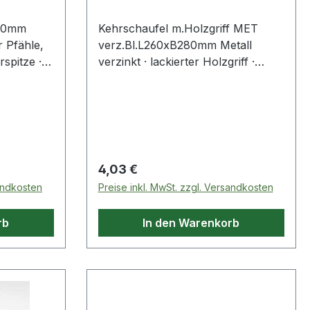
40mm
Kehrschaufel m.Holzgriff MET
 Pfähle,
verz.Bl.L260xB280mm Metall
rspitze ·
verzinkt · lackierter Holzgriff ·
mit
Kappe mit Ring
. 1070 mm
Regulärer Preis:
4,03 €
sandkosten
Preise inkl. MwSt. zzgl. Versandkosten
rb
In den Warenkorb