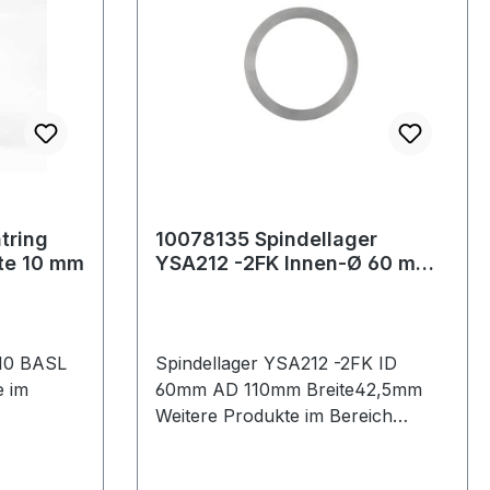
tring
10078135 Spindellager
0 BASL Breite 10 mm
YSA212 -2FK Innen-Ø 60 mm
Außen-Ø 110 mm Breite42,5
mm
-10 BASL
Spindellager YSA212 -2FK ID
60mm AD 110mm Breite42,5mm
Weitere Produkte im Bereich
Spindellager