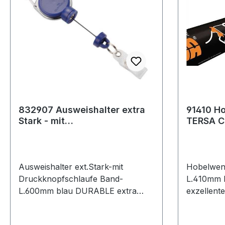
832907 Ausweishalter extra
91410 H
Stark - mit
TERSA C
Druckknopfschlaufe
Breite 1
Bandlänge 600 mm bla
CR
Ausweishalter ext.Stark-mit
Hobelwen
Druckknopfschlaufe Band-
L.410mm 
L.600mm blau DURABLE extra
exzellent
stark - mit Druckknopfschlaufe
perfekter 
und kleinem Schlüsselring · mit
Wendemes