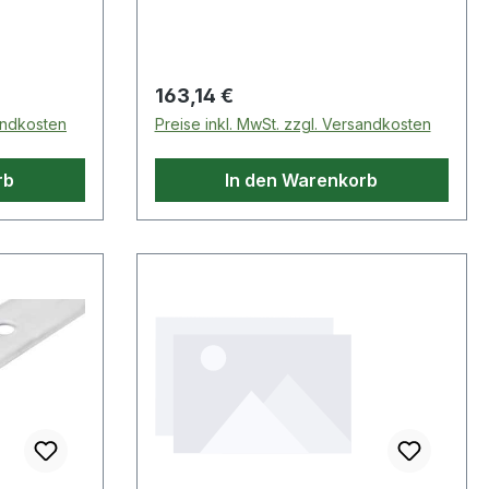
Regulärer Preis:
163,14 €
sandkosten
Preise inkl. MwSt. zzgl. Versandkosten
rb
In den Warenkorb