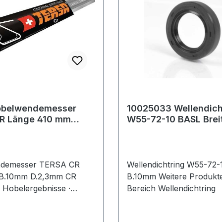
obelwendemesser
10025033 Wellendich
R Länge 410 mm
W55-72-1
0 mm Dicke 2,3 mm
demesser TERSA CR
Wellendichtring W55-72
B.10mm D.2,3mm CR
B.10mm Weitere Produkte im
e Hobelergebnisse ·
Bereich Wellendichtring
Sitz in der Hobelwelle ·
ser aus Chromstahl,