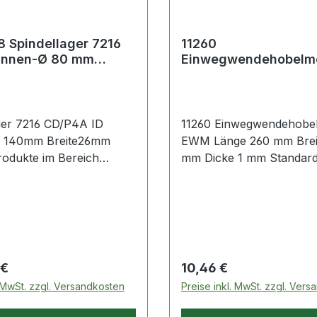
 Spindellager 7216
11260
Innen-Ø 80 mm
Einwegwendehobelm
 140 mm Breite26
EWM Länge 260 mm B
18,6 mm Dicke 1 mm 
ger 7216 CD/P4A ID
11260 Einwegwendehobe
 140mm Breite26mm
EWM Länge 260 mm Breit
rodukte im Bereich
mm Dicke 1 mm Standar
ger
problemloser Messerwec
immer einsatzfertige Mes
vorrätig · sehr gerade Sc
industriell scharfgeschlif
abgezogen · besonders 
und glatte Hobelflächen ·
 Preis:
Regulärer Preis:
 €
10,46 €
Nachschleifen, Abziehen
. MwSt. zzgl. Versandkosten
Preise inkl. MwSt. zzgl. Ver
Einstellen der Hobelmess
notwendig