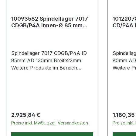
10093582 Spindellager 7017
10122078
CDGB/P4A Innen-Ø 85 mm
CD/P4A 
Außen-Ø 130 mm Breite22
Außen-Ø
mm
mm
Spindellager 7017 CDGB/P4A ID
Spindella
85mm AD 130mm Breite22mm
80mm AD
Weitere Produkte im Bereich
Weitere P
Spindellager
Spindella
Regulärer Preis:
Regulärer
2.925,84 €
1.180,35
Preise inkl. MwSt. zzgl. Versandkosten
Preise inkl