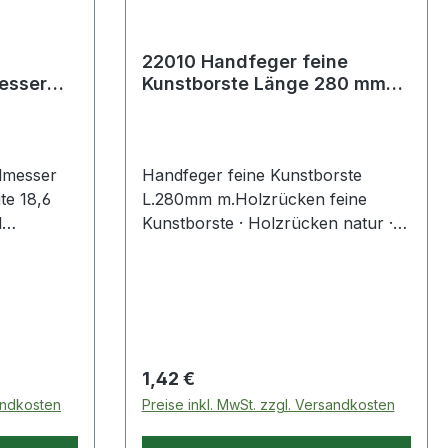
22010 Handfeger feine
esser
Kunstborste Länge 280 mm
reite
mit Holzrücken
Standard
lmesser
Handfeger feine Kunstborste
e 18,6
L.280mm m.Holzrücken feine
d
Kunstborste · Holzrücken natur ·
hsel ·
für feinen Schmutz
ser
hneiden -
fen und
saubere
 kein
Regulärer Preis:
1,42 €
 oder
sandkosten
Preise inkl. MwSt. zzgl. Versandkosten
er