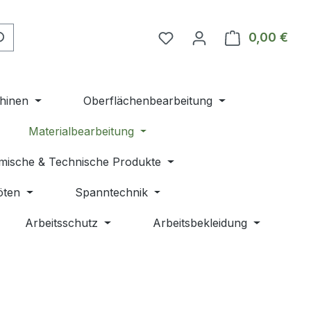
Du hast 0 Produkte auf 
0,00 €
Ware
hinen
Oberflächenbearbeitung
Materialbearbeitung
mische & Technische Produkte
öten
Spanntechnik
Arbeitsschutz
Arbeitsbekleidung