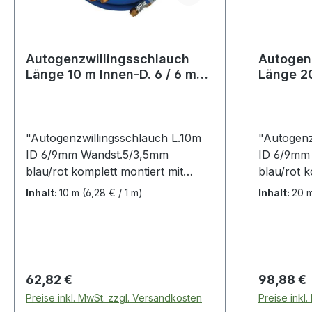
Autogenzwillingsschlauch
Autogen
Länge 10 m Innen-D. 6 / 6 mm
Länge 20
Wandstärke 9 / 9 mm bla
Wandstär
"Autogenzwillingsschlauch L.10m
"Autogenz
ID 6/9mm Wandst.5/3,5mm
ID 6/9mm
blau/rot komplett montiert mit
blau/rot k
Überwurfmutter und Schlauchtülle
Überwurfm
Inhalt:
10 m
(6,28 € / 1 m)
Inhalt:
20 
aus Messing EN 560 ·
aus Messi
Schlauchhülse und
Schlauch
Doppelschlauchklemme aus Stahl ·
Doppelsch
gefertigt nach DIN EN ISO 3821,
gefertigt
EN 559 Sauerstoffschlauch: 6 x 5
EN 559 Sa
Regulärer Preis:
Regulärer
62,82 €
98,88 €
mm beidseitig 1/4"" RH
mm beidse
Preise inkl. MwSt. zzgl. Versandkosten
Preise inkl
Acetylenschlauch: 9 x 3,5 mm
Acetylens