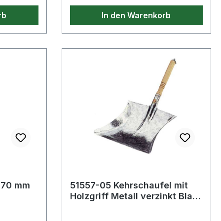
re
rb
In den Warenkorb
 · Farbe:
m
51557-05 Kehrschaufel mit
Holzgriff Metall verzinkt Blatt
L260xB280 mm