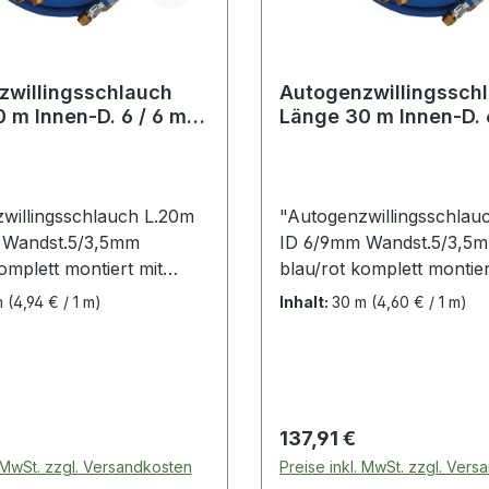
zwillingsschlauch
Autogenzwillingssch
 m Innen-D. 6 / 6 mm
Länge 30 m Innen-D. 
ke 9 / 9 mm bla
Wandstärke 9 / 9 mm 
willingsschlauch L.20m
"Autogenzwillingsschlau
 Wandst.5/3,5mm
ID 6/9mm Wandst.5/3,5
omplett montiert mit
blau/rot komplett montier
utter und Schlauchtülle
Überwurfmutter und Sch
m
(4,94 € / 1 m)
Inhalt:
30 m
(4,60 € / 1 m)
ng EN 560 ·
aus Messing EN 560 ·
hülse und
Schlauchhülse und
lauchklemme aus Stahl ·
Doppelschlauchklemme a
 nach DIN EN ISO 3821,
gefertigt nach DIN EN IS
uerstoffschlauch: 6 x 5
EN 559 Sauerstoffschlauc
 Preis:
Regulärer Preis:
137,91 €
itig 1/4"" RH
mm beidseitig 1/4"" RH
. MwSt. zzgl. Versandkosten
Preise inkl. MwSt. zzgl. Ver
chlauch: 9 x 3,5 mm
Acetylenschlauch: 9 x 3