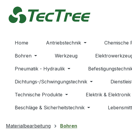
m Hauptinhalt springen
Zur Suche springen
Zur Hauptnavigation springen
Home
Antriebstechnik
Chemische 
Bohren
Werkzeug
Elektrowerkzeu
Pneumatik - Hydraulik
Befestigungstechni
Dichtungs-/Schwingungstechnik
Dienstlei
Technische Produkte
Elektrik & Elektronik
Beschläge & Sicherheitstechnik
Lebensmitt
Materialbearbeitung
Bohren