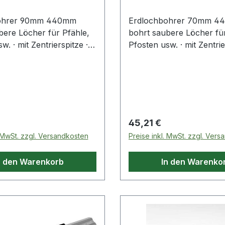
ohrer 90mm 440mm
Erdlochbohrer 70mm 4
bere Löcher für Pfähle,
bohrt saubere Löcher für
w. · mit Zentrierspitze ·
Pfosten usw. · mit Zentrie
rbeschichtet · mit
grau pulverbeschichtet · 
riff · Länge ca. 1070 mm
Hartholzgriff · Länge ca
 Preis:
Regulärer Preis:
45,21 €
. MwSt. zzgl. Versandkosten
Preise inkl. MwSt. zzgl. Ver
n den Warenkorb
In den Warenko