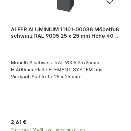
ALFER ALUMINIUM 11101-00038 Möbelfuß
schwarz RAL 9005 25 x 25 mm Höhe 400
mm Ans
Möbelfuß schwarz RAL 9005 25x25mm
H.400mm Platte ELEMENT SYSTEM aus
Vierkant-Stahlrohr 25 x 25 mm ·
Anschraubplatte 60 x 60 mm · mit M10-Gewinde
· Tragkraft je Fuß 50 kg · Bodenunebenheiten
können durch Einsatz der Regulierschrauben
ausgeglichen werden (geringere Tragkraft
berücksichtigen!). Weitere technische
Eigenschaften: · Befestigungsart:
Regulärer Preis:
2,61 €
Anschraubplatte · Material: Stahl
Preise inkl. MwSt. zzgl. Versandkosten