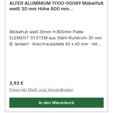
ALFER ALUMINIUM 11100-00089 Möbelfuß
weiß 30 mm Höhe 800 mm
Anschraubplatte
Möbelfuß weiß 30mm H.800mm Platte
ELEMENT SYSTEM aus Stahl-Rundrohr 30 mm
Ø, lackiert · Anschraubplatte 60 x 60 mm · mit
M10-Gewinde · Tragkraft je Fuß 50 kg ·
Bodenunebenheiten können durch Einsatz der
Regulierschrauben ausgeglichen werden
(geringere Tragkraft berücksichtigen!). ähnlich
RAL 9006 = weißaluminium ähnlich RAL 9003 =
weiß Weitere technische Eigenschaften: ·
Regulärer Preis:
3,92 €
Befestigungsart: Anschraubplatte · Material:
Preise inkl. MwSt. zzgl. Versandkosten
Stahl
In den Warenkorb