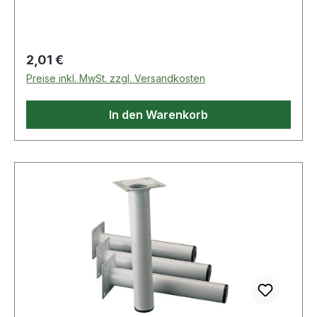
Regulierschrauben ausgeglichen werden
(geringere Tragkraft berücksichtigen!). ähnlich
RAL 9006 = weißaluminium ähnlich RAL 9003 =
weiß Weitere technische Eigenschaften: ·
Regulärer Preis:
2,01 €
Befestigungsart: Anschraubplatte · Material:
Preise inkl. MwSt. zzgl. Versandkosten
Stahl
In den Warenkorb