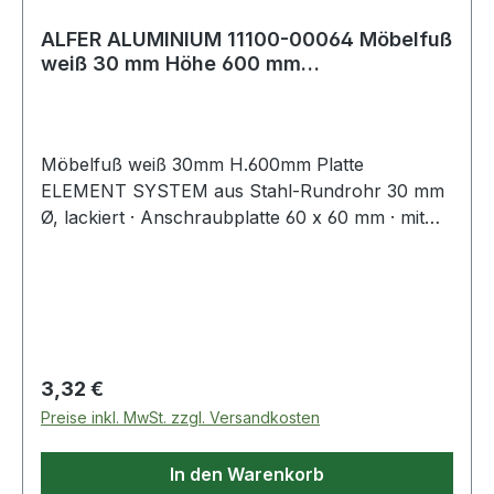
ALFER ALUMINIUM 11100-00064 Möbelfuß
weiß 30 mm Höhe 600 mm
Anschraubplatte
Möbelfuß weiß 30mm H.600mm Platte
ELEMENT SYSTEM aus Stahl-Rundrohr 30 mm
Ø, lackiert · Anschraubplatte 60 x 60 mm · mit
M10-Gewinde · Tragkraft je Fuß 50 kg ·
Bodenunebenheiten können durch Einsatz der
Regulierschrauben ausgeglichen werden
(geringere Tragkraft berücksichtigen!). ähnlich
RAL 9006 = weißaluminium ähnlich RAL 9003 =
weiß Weitere technische Eigenschaften: ·
Regulärer Preis:
3,32 €
Befestigungsart: Anschraubplatte · Material:
Preise inkl. MwSt. zzgl. Versandkosten
Stahl
In den Warenkorb