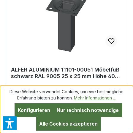
ALFER ALUMINIUM 11101-00051 Möbelfuß
schwarz RAL 9005 25 x 25 mm Höhe 600
mm Ans
Diese Website verwendet Cookies, um eine bestmögliche
Erfahrung bieten zu können.
Mehr Informationen ...
Möbelfuß schwarz RAL 9005 25x25mm
Konfigurieren
Nur technisch notwendige
H.600mm Platte ELEMENT SYSTEM aus
Vierkant-Stahlrohr 25 x 25 mm ·
Alle Cookies akzeptieren
Anschraubplatte 60 x 60 mm · mit M10-Gewinde
· Tragkraft je Fuß 50 kg · Bodenunebenheiten