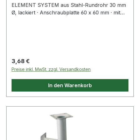
ELEMENT SYSTEM aus Stahl-Rundrohr 30 mm
Ø, lackiert · Anschraubplatte 60 x 60 mm · mit
M10-Gewinde · Tragkraft je Fuß 50 kg ·
Bodenunebenheiten können durch Einsatz der
Regulierschrauben ausgeglichen werden
(geringere Tragkraft berücksichtigen!). ähnlich
RAL 9006 = weißaluminium ähnlich RAL 9003 =
weiß Weitere technische Eigenschaften: ·
Regulärer Preis:
3,68 €
Befestigungsart: Anschraubplatte · Material:
Preise inkl. MwSt. zzgl. Versandkosten
Stahl
In den Warenkorb