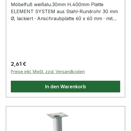
Möbelfuß weißalu.30mm H.400mm Platte
ELEMENT SYSTEM aus Stahl-Rundrohr 30 mm
Ø, lackiert · Anschraubplatte 60 x 60 mm · mit
M10-Gewinde · Tragkraft je Fuß 50 kg ·
Bodenunebenheiten können durch Einsatz der
Regulierschrauben ausgeglichen werden
(geringere Tragkraft berücksichtigen!). ähnlich
RAL 9006 = weißaluminium ähnlich RAL 9003 =
weiß Weitere technische Eigenschaften: ·
Regulärer Preis:
2,61 €
Befestigungsart: Anschraubplatte · Material:
Preise inkl. MwSt. zzgl. Versandkosten
Stahl
In den Warenkorb