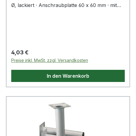
Ø, lackiert · Anschraubplatte 60 x 60 mm · mit
M10-Gewinde · Tragkraft je Fuß 50 kg ·
Bodenunebenheiten können durch Einsatz der
Regulierschrauben ausgeglichen werden
(geringere Tragkraft berücksichtigen!). ähnlich
RAL 9006 = weißaluminium ähnlich RAL 9003 =
weiß Weitere technische Eigenschaften: ·
Regulärer Preis:
4,03 €
Befestigungsart: Anschraubplatte · Material:
Preise inkl. MwSt. zzgl. Versandkosten
Stahl
In den Warenkorb