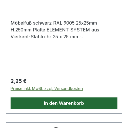
mm Ans
Möbelfuß schwarz RAL 9005 25x25mm
H.250mm Platte ELEMENT SYSTEM aus
Vierkant-Stahlrohr 25 x 25 mm ·
Anschraubplatte 60 x 60 mm · mit M10-Gewinde
· Tragkraft je Fuß 50 kg · Bodenunebenheiten
können durch Einsatz der Regulierschrauben
ausgeglichen werden (geringere Tragkraft
berücksichtigen!). Weitere technische
Eigenschaften: · Befestigungsart:
Regulärer Preis:
2,25 €
Anschraubplatte · Material: Stahl
Preise inkl. MwSt. zzgl. Versandkosten
In den Warenkorb