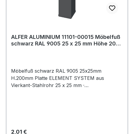
ALFER ALUMINIUM 11101-00015 Möbelfuß
schwarz RAL 9005 25 x 25 mm Höhe 200
mm Ans
Möbelfuß schwarz RAL 9005 25x25mm
H.200mm Platte ELEMENT SYSTEM aus
Vierkant-Stahlrohr 25 x 25 mm ·
Anschraubplatte 60 x 60 mm · mit M10-Gewinde
· Tragkraft je Fuß 50 kg · Bodenunebenheiten
können durch Einsatz der Regulierschrauben
ausgeglichen werden (geringere Tragkraft
berücksichtigen!). Weitere technische
Eigenschaften: · Befestigungsart:
Regulärer Preis:
2,01 €