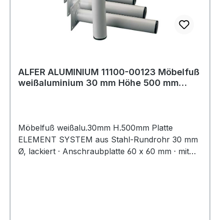
ALFER ALUMINIUM 11100-00123 Möbelfuß
weißaluminium 30 mm Höhe 500 mm
Anschraubpl
Möbelfuß weißalu.30mm H.500mm Platte
ELEMENT SYSTEM aus Stahl-Rundrohr 30 mm
Ø, lackiert · Anschraubplatte 60 x 60 mm · mit
M10-Gewinde · Tragkraft je Fuß 50 kg ·
Bodenunebenheiten können durch Einsatz der
Regulierschrauben ausgeglichen werden
(geringere Tragkraft berücksichtigen!). ähnlich
RAL 9006 = weißaluminium ähnlich RAL 9003 =