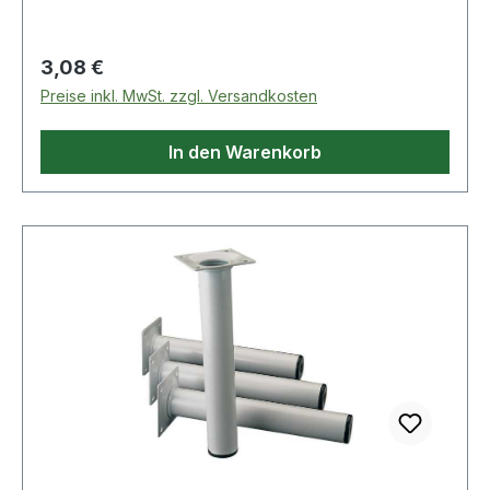
(geringere Tragkraft berücksichtigen!). ähnlich
RAL 9006 = weißaluminium ähnlich RAL 9003 =
weiß Weitere technische Eigenschaften: ·
Regulärer Preis:
3,08 €
Befestigungsart: Anschraubplatte · Material:
Preise inkl. MwSt. zzgl. Versandkosten
Stahl
In den Warenkorb