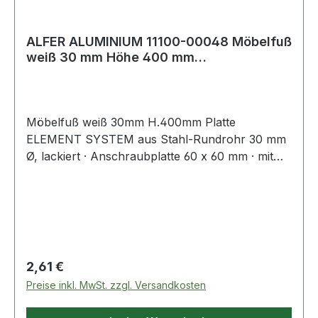
ALFER ALUMINIUM 11100-00048 Möbelfuß
weiß 30 mm Höhe 400 mm
Anschraubplatte
Möbelfuß weiß 30mm H.400mm Platte
ELEMENT SYSTEM aus Stahl-Rundrohr 30 mm
Ø, lackiert · Anschraubplatte 60 x 60 mm · mit
M10-Gewinde · Tragkraft je Fuß 50 kg ·
Bodenunebenheiten können durch Einsatz der
Regulierschrauben ausgeglichen werden
(geringere Tragkraft berücksichtigen!). ähnlich
RAL 9006 = weißaluminium ähnlich RAL 9003 =
weiß Weitere technische Eigenschaften: ·
Regulärer Preis:
2,61 €
Befestigungsart: Anschraubplatte · Material:
Preise inkl. MwSt. zzgl. Versandkosten
Stahl