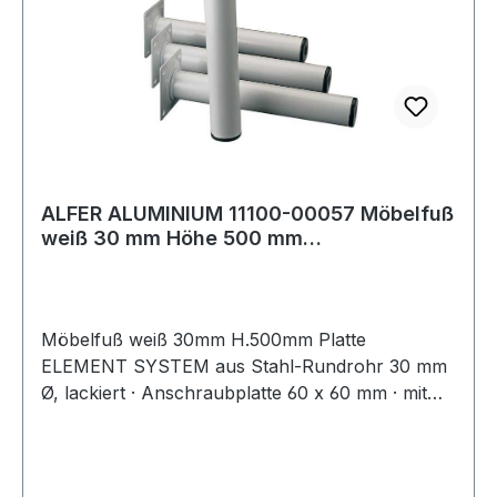
ALFER ALUMINIUM 11100-00057 Möbelfuß
weiß 30 mm Höhe 500 mm
Anschraubplatte
Möbelfuß weiß 30mm H.500mm Platte
ELEMENT SYSTEM aus Stahl-Rundrohr 30 mm
Ø, lackiert · Anschraubplatte 60 x 60 mm · mit
M10-Gewinde · Tragkraft je Fuß 50 kg ·
Bodenunebenheiten können durch Einsatz der
Regulierschrauben ausgeglichen werden