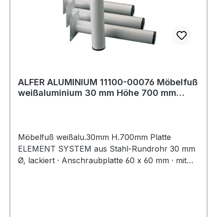
ALFER ALUMINIUM 11100-00076 Möbelfuß
weißaluminium 30 mm Höhe 700 mm
Anschraubpl
Möbelfuß weißalu.30mm H.700mm Platte
ELEMENT SYSTEM aus Stahl-Rundrohr 30 mm
Ø, lackiert · Anschraubplatte 60 x 60 mm · mit
M10-Gewinde · Tragkraft je Fuß 50 kg ·
Bodenunebenheiten können durch Einsatz der
Regulierschrauben ausgeglichen werden
(geringere Tragkraft berücksichtigen!). ähnlich