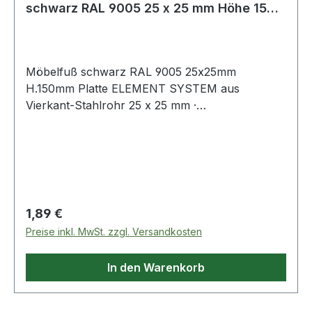
schwarz RAL 9005 25 x 25 mm Höhe 150
mm Ans
Möbelfuß schwarz RAL 9005 25x25mm
H.150mm Platte ELEMENT SYSTEM aus
Vierkant-Stahlrohr 25 x 25 mm ·
Anschraubplatte 60 x 60 mm · mit M10-Gewinde
· Tragkraft je Fuß 50 kg · Bodenunebenheiten
können durch Einsatz der Regulierschrauben
ausgeglichen werden (geringere Tragkraft
berücksichtigen!). Weitere technische
Eigenschaften: · Befestigungsart:
Regulärer Preis:
1,89 €
Anschraubplatte · Material: Stahl
Preise inkl. MwSt. zzgl. Versandkosten
In den Warenkorb