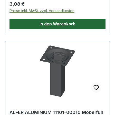
weiß Weitere technische Eigenschaften: ·
Regulärer Preis:
3,08 €
Befestigungsart: Anschraubplatte · Material:
Preise inkl. MwSt. zzgl. Versandkosten
Stahl
In den Warenkorb
ALFER ALUMINIUM 11101-00010 Möbelfuß