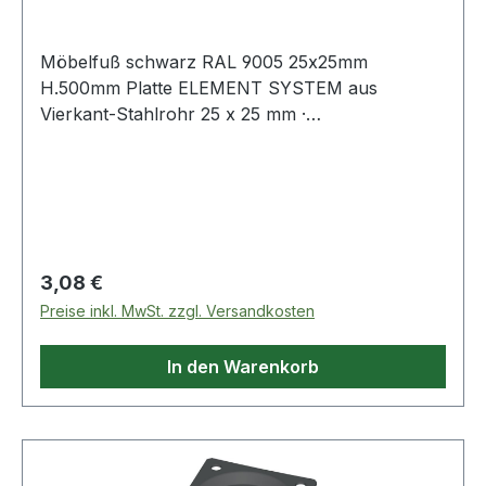
Möbelfuß schwarz RAL 9005 25x25mm
H.500mm Platte ELEMENT SYSTEM aus
Vierkant-Stahlrohr 25 x 25 mm ·
Anschraubplatte 60 x 60 mm · mit M10-Gewinde
· Tragkraft je Fuß 50 kg · Bodenunebenheiten
können durch Einsatz der Regulierschrauben
ausgeglichen werden (geringere Tragkraft
berücksichtigen!). Weitere technische
Eigenschaften: · Befestigungsart:
Regulärer Preis:
3,08 €
Anschraubplatte · Material: Stahl
Preise inkl. MwSt. zzgl. Versandkosten
In den Warenkorb