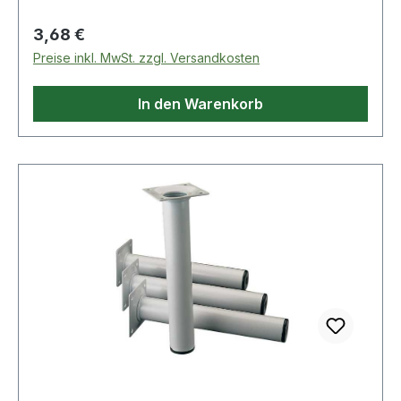
RAL 9006 = weißaluminium ähnlich RAL 9003 =
weiß Weitere technische Eigenschaften: ·
Regulärer Preis:
3,68 €
Befestigungsart: Anschraubplatte · Material:
Preise inkl. MwSt. zzgl. Versandkosten
Stahl
In den Warenkorb