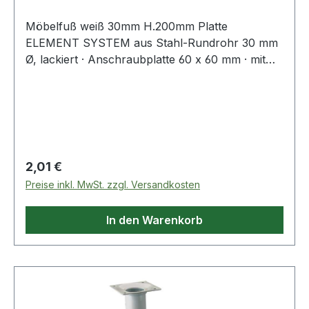
Möbelfuß weiß 30mm H.200mm Platte
ELEMENT SYSTEM aus Stahl-Rundrohr 30 mm
Ø, lackiert · Anschraubplatte 60 x 60 mm · mit
M10-Gewinde · Tragkraft je Fuß 50 kg ·
Bodenunebenheiten können durch Einsatz der
Regulierschrauben ausgeglichen werden
(geringere Tragkraft berücksichtigen!). ähnlich
RAL 9006 = weißaluminium ähnlich RAL 9003 =
weiß Weitere technische Eigenschaften: ·
Regulärer Preis:
2,01 €
Befestigungsart: Anschraubplatte · Material:
Preise inkl. MwSt. zzgl. Versandkosten
Stahl
In den Warenkorb