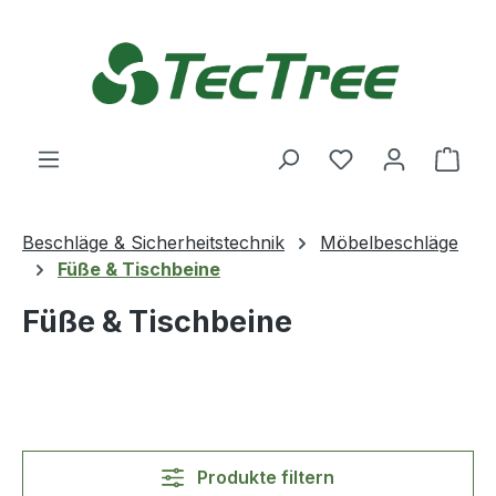
Zum Hauptinhalt springen
Du hast 0 Produ
Ware
Beschläge & Sicherheitstechnik
Möbelbeschläge
Füße & Tischbeine
Füße & Tischbeine
Produkte filtern