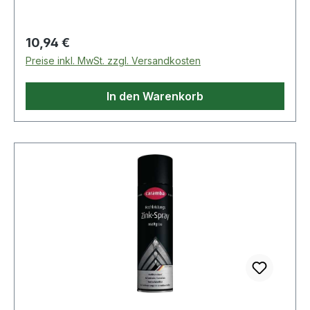
braun · Gebinde: Spraydose
Regulärer Preis:
10,94 €
Preise inkl. MwSt. zzgl. Versandkosten
In den Warenkorb