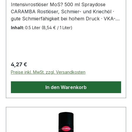
Intensivrostlöser MoS? 500 ml Spraydose
CARAMBA Rostlöser, Schmier- und Kriechöl ·
gute Schmierfähigkeit bei hohem Druck · VKA-
Wert 1200N · temperaturbeständig von -30 °C
Inhalt:
0.5 Liter
(8,54 € / 1 Liter)
bis +450 °C · geeignet für Ultrahochvakuum ·
ideale Schmierwirkung für trockene
Atmosphären · silikonfrei Weitere technische
Eigenschaften: · Farbe: grau-grünlich ·
Temperatur: -30 bis +450°C · Gebinde:
Regulärer Preis:
4,27 €
Spraydose
Preise inkl. MwSt. zzgl. Versandkosten
In den Warenkorb