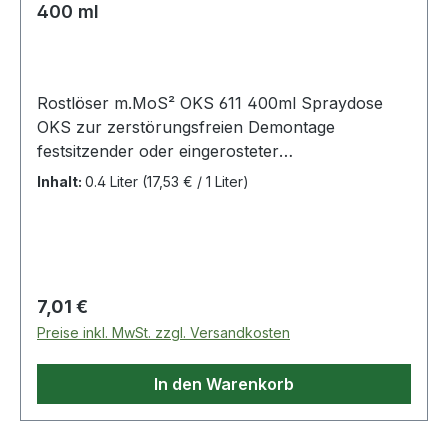
400 ml
Rostlöser m.MoS² OKS 611 400ml Spraydose
OKS zur zerstörungsfreien Demontage
festsitzender oder eingerosteter
Maschinenelemente · sehr gute
Inhalt:
0.4 Liter
(17,53 € / 1 Liter)
Kriecheigenschaften · feuchtigkeitsverdrängend ·
gute Schmiereigenschaften durch MoS ² ·
universeller Rostlöser für Industrie, Werkstatt
und Instandhaltung Weitere technische
Eigenschaften: · Farbe: grün-schwarz · Gebinde:
Regulärer Preis:
7,01 €
Spraydose
Preise inkl. MwSt. zzgl. Versandkosten
In den Warenkorb