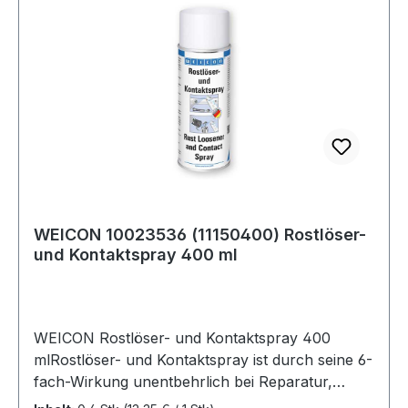
WEICON 10023536 (11150400) Rostlöser-
und Kontaktspray 400 ml
WEICON Rostlöser- und Kontaktspray 400
mlRostlöser- und Kontaktspray ist durch seine 6-
fach-Wirkung unentbehrlich bei Reparatur,
Instandhaltung und Wartung. Durch die sehr