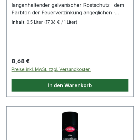
langanhaltender galvanischer Rostschutz · dem
Farbton der Feuerverzinkung angeglichen ·
durchschweißbar · über 144 Std. Schutzwirkung
Inhalt:
0.5 Liter
(17,36 € / 1 Liter)
im Salzsprühnebeltest nach DIN EN ISO 9227 ·
für Stahl, Gusseisen, Zink, Schmiedeteile,
Einzäunungen, Leitplanken etc. · nach 24 Std.
überlackierbar · temperaturbeständig bis +200°C
· schnelltrocknend · gut schleifbarWeitere
Regulärer Preis:
8,68 €
technische Eigenschaften:· Gebinde: Spraydose
Preise inkl. MwSt. zzgl. Versandkosten
In den Warenkorb