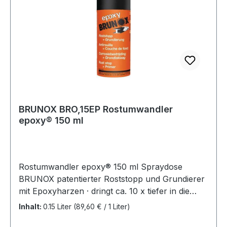
(nur Glanz entfernen) · Spachtelmassen, 1-K-
Füller oder direkt die Endlackierung auftragen
Weitere technische Eigenschaften: · Farbe:
bernsteinfarben
BRUNOX BRO,15EP Rostumwandler
epoxy® 150 ml
Rostumwandler epoxy® 150 ml Spraydose
BRUNOX patentierter Roststopp und Grundierer
mit Epoxyharzen · dringt ca. 10 x tiefer in die
Rostporen ein als herkömmliche Rostumwandler
Inhalt:
0.15 Liter
(89,60 € / 1 Liter)
Emulsionen · sehr guter Verlauf, hinterlässt keine