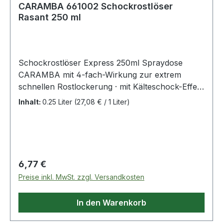
CARAMBA 661002 Schockrostlöser
Rasant 250 ml
Schockrostlöser Express 250ml Spraydose
CARAMBA mit 4-fach-Wirkung zur extrem
schnellen Rostlockerung · mit Kälteschock-Effekt
bis zu -35 °C · für alte und festgerostete
Inhalt:
0.25 Liter
(27,08 € / 1 Liter)
Schrauben und Werkzeuge · löst schnell auch
extreme Rostschichten, Schmutzkrusten,
Ölrückstände und Verharzungen · durch den
Kälteschock entstehen mikrofeine Risse in der
Roststruktur, wodurch der Wirkstoff schneller
Regulärer Preis:
6,77 €
und tiefer eindringen kann · silikon- und
Preise inkl. MwSt. zzgl. Versandkosten
säurefrei Weitere technische Eigenschaften: ·
Farbe: farblos-opak · Temperatur: bis -35°C ·
In den Warenkorb
Gebinde: Spraydose