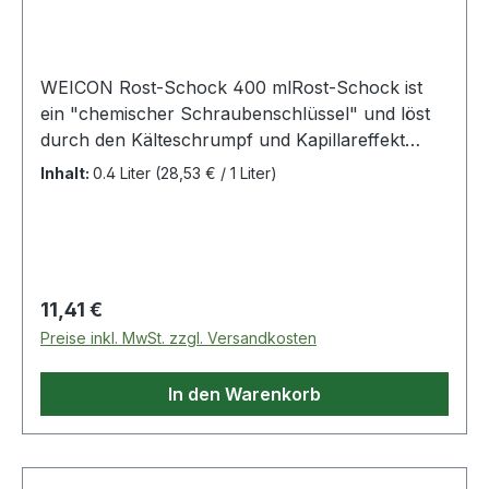
WEICON Rost-Schock 400 mlRost-Schock ist
ein "chemischer Schraubenschlüssel" und löst
durch den Kälteschrumpf und Kapillareffekt
Verschraubungen innerhalb von Sekunden.Das
Inhalt:
0.4 Liter
(28,53 € / 1 Liter)
Spray kann in allen Bereichen der Industrie
eingesetzt werden, in denen Verschraubungen
gelöst werden müssen. Weitere Produkte im
Bereich Rostlöser
Regulärer Preis:
11,41 €
Preise inkl. MwSt. zzgl. Versandkosten
In den Warenkorb