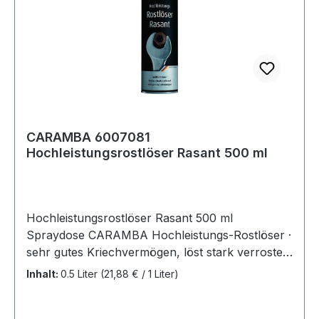
CARAMBA 6007081
Hochleistungsrostlöser Rasant 500 ml
Hochleistungsrostlöser Rasant 500 ml
Spraydose CARAMBA Hochleistungs-Rostlöser ·
sehr gutes Kriechvermögen, löst stark verrostete
Metallteile · effektiv gegen Klebstoffreste,
Inhalt:
0.5 Liter
(21,88 € / 1 Liter)
Schmutzkrusten und Verharzung · silikonfrei
Weitere technische Eigenschaften: · Farbe: gelb-