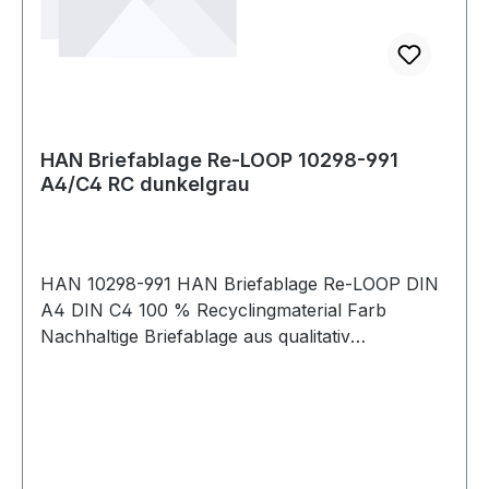
HAN Briefablage Re-LOOP 10298-991
A4/C4 RC dunkelgrau
HAN 10298-991 HAN Briefablage Re-LOOP DIN
A4 DIN C4 100 % Recyclingmaterial Farb
Nachhaltige Briefablage aus qualitativ
hochwertigem · recyceltem Öko-Kunststoff · im
formschönen Design. Langlebig in modernen
Trendfarben. Ergonomische Form für
angenehmes Arbeiten in Büro · Schule und
Freizeit. Hohe Stabilität garantiert. Senkrecht