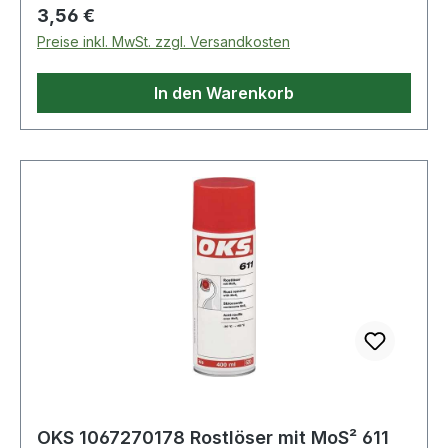
oder versetzt stapelbar und nestbar. Die leicht
Regulärer Preis:
3,56 €
angeschrägte Vorderfront der Briefablage
Preise inkl. MwSt. zzgl. Versandkosten
verhindert ein Herausrutschen der Dokumente.
In den Warenkorb
OKS 1067270178 Rostlöser mit MoS² 611