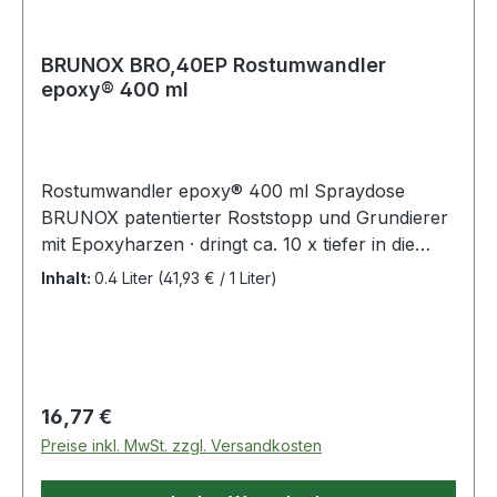
BRUNOX BRO,40EP Rostumwandler
epoxy® 400 ml
Rostumwandler epoxy® 400 ml Spraydose
BRUNOX patentierter Roststopp und Grundierer
mit Epoxyharzen · dringt ca. 10 x tiefer in die
Rostporen ein als herkömmliche Rostumwandler
Inhalt:
0.4 Liter
(41,93 € / 1 Liter)
Emulsionen · sehr guter Verlauf, hinterlässt keine
Pinselspuren · weitgehend verträglich mit den
meisten handelsüblichen Decksystemen · auch
mit Airless- oder Druckluftpistolen unverdünnt
zu applizieren · ohne Schwermetalle und
Regulärer Preis:
16,77 €
mineralischen Säuren · kein Silikonentferner,
Preise inkl. MwSt. zzgl. Versandkosten
Bremsenreiniger o.ä. nötig Rostsanierung in 3
Schritten: 1. losen Rost entfernen,