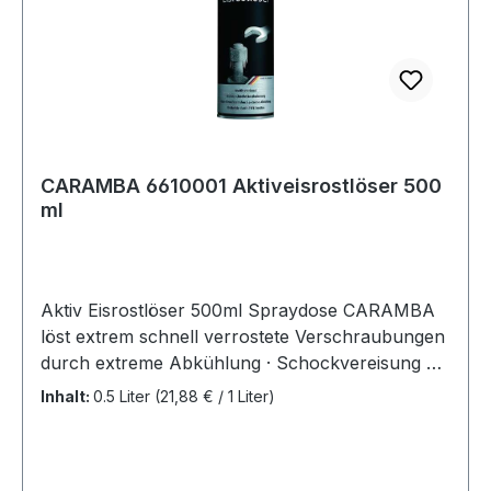
CARAMBA 6610001 Aktiveisrostlöser 500
ml
Aktiv Eisrostlöser 500ml Spraydose CARAMBA
löst extrem schnell verrostete Verschraubungen
durch extreme Abkühlung · Schockvereisung bis
-35°C · beim Kälteschock entstehen mikrofeine
Inhalt:
0.5 Liter
(21,88 € / 1 Liter)
Risse in der Roststruktur, wodurch der Wirkstoff
schneller und tiefer eindringen kann · beseitigt
effektiv Schmutzkrusten, Ölrückstände,