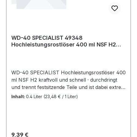
WD-40 SPECIALIST 49348
Hochleistungsrostlöser 400 ml NSF H2
Spraydose
WD-40 SPECIALIST Hochleistungsrostlöser 400
ml NSF H2 kraftvoll und schnell · durchdringt
und trennt festsitzende Teile und ist dabei extrem
wasserabweisend zum Schutz vor weiterer
Inhalt:
0.4 Liter
(23,48 € / 1 Liter)
Korrosion · geeignet für Metall, Legierungen,
Gummi, Plastik und den meisten Lackierungen ·
Einsatztemperatur: -20 °C bis +90 °C · NSF H2
registriert Weitere Produkte im Bereich Rostlöser
Regulärer Preis:
9,39 €