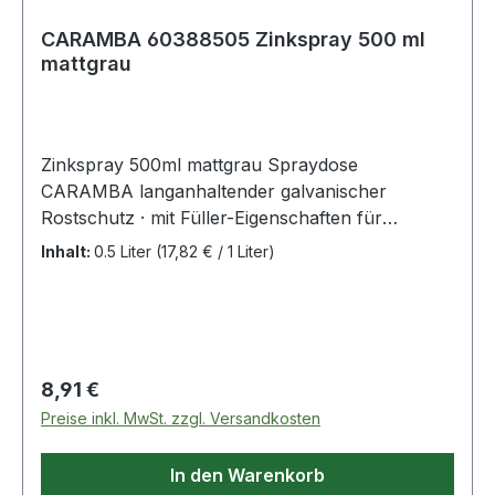
CARAMBA 60388505 Zinkspray 500 ml
mattgrau
Zinkspray 500ml mattgrau Spraydose
CARAMBA langanhaltender galvanischer
Rostschutz · mit Füller-Eigenschaften für
Werkstatt und Industrie · durchschweißbar ·
Inhalt:
0.5 Liter
(17,82 € / 1 Liter)
überlackierbar · ideal auch als Grundierung ·
temperaturbeständig bis +500°C · über 1140 h
Schutzwirkung im Salzsprühnebeltest nach DIN
EN ISO 9227 · schnelltrocknend · gut schleifbar
Weitere technische Eigenschaften: · Farbe:
Regulärer Preis:
8,91 €
mattgrau · Gebinde: Spraydose
Preise inkl. MwSt. zzgl. Versandkosten
In den Warenkorb