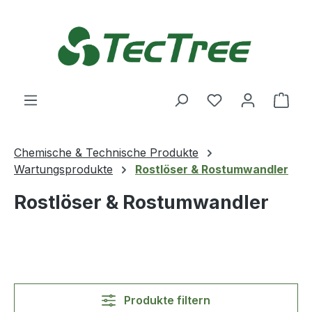
Zum Hauptinhalt springen
Du hast 0 Produ
Ware
Chemische & Technische Produkte
Wartungsprodukte
Rostlöser & Rostumwandler
Rostlöser & Rostumwandler
Produkte filtern