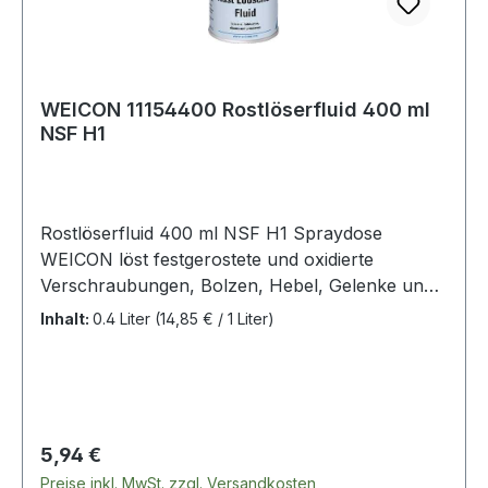
WEICON 11154400 Rostlöserfluid 400 ml
NSF H1
Rostlöserfluid 400 ml NSF H1 Spraydose
WEICON löst festgerostete und oxidierte
Verschraubungen, Bolzen, Hebel, Gelenke und
Scharniere sowie schwergängige Mechanik von
Inhalt:
0.4 Liter
(14,85 € / 1 Liter)
Bauteilen S sehr guten Kriecheigenschaften,
dringt auch in kleinste Zwischenräume · sichert
die Funktion von mechanischen Teilen und
elektrischen Kontakten · schützt nachhaltig vor
Korrosion und Oxidation · säubert und pflegt
Regulärer Preis:
5,94 €
Metalloberflächen, mechanische Teile und
Preise inkl. MwSt. zzgl. Versandkosten