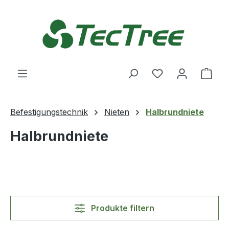
Zum Hauptinhalt springen
Du hast 0 Produ
Ware
Befestigungstechnik
Nieten
Halbrundniete
Halbrundniete
Produkte filtern