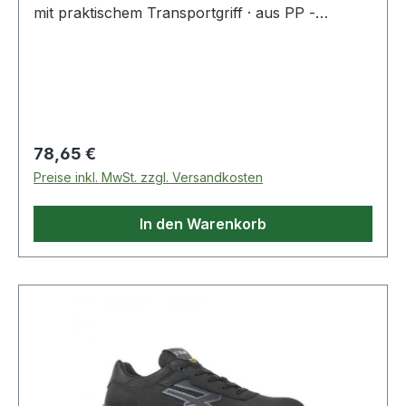
mit praktischem Transportgriff · aus PP -
resistent gegen Öle, Fette und Bremsflüssigkeit ·
sechs Lenkrollen · zwei Mulden (rechts/links) für
den direkten Zugriff auf Werkzeug und Kleinteile
· Temperaturbereich: - 30 °C bis + 60 °CWeitere
technische Eigenschaften:· Gewicht: 5000g
Regulärer Preis:
78,65 €
Preise inkl. MwSt. zzgl. Versandkosten
In den Warenkorb