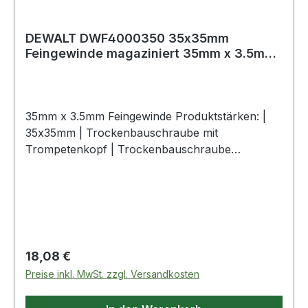
DEWALT DWF4000350 35x35mm
Feingewinde magaziniert 35mm x 3.5mm
Feingewi
35mm x 3.5mm Feingewinde Produktstärken: |
35x35mm | Trockenbauschraube mit
Trompetenkopf | Trockenbauschraube
magaziniert | Streifen per 50 Stück | Konstante
und scharfe Schraubenspitze für schnelle und
einfache Installation | Feingewinde Befestigung
von Gipskarton auf Metallprofilen (max.
0,88mm) | Schwarz phosphatiert, für bessere
Korrosionsbeständigkeit | Speziell entwickelte
Regulärer Preis:
18,08 €
Streifen, für einfache Installation und zur
Preise inkl. MwSt. zzgl. Versandkosten
Vermeidung von Schraubenverklemmung
Garantieumfang: | Keine DEWALT Garantie