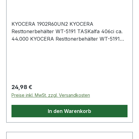
KYOCERA 1902R60UN2 KYOCERA
Resttonerbehälter WT-5191 TASKalfa 406ci ca.
44.000 KYOCERA Resttonerbehälter WT-5191
TASKalfa 406ci ca. 44.000 Seiten
Regulärer Preis:
24,98 €
Preise inkl. MwSt. zzgl. Versandkosten
In den Warenkorb