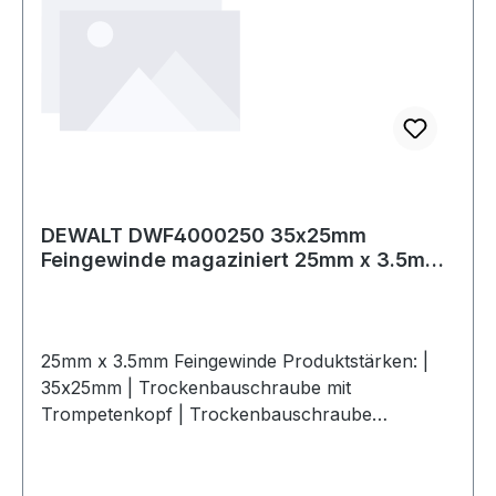
DEWALT DWF4000250 35x25mm
Feingewinde magaziniert 25mm x 3.5mm
Feingewi
25mm x 3.5mm Feingewinde Produktstärken: |
35x25mm | Trockenbauschraube mit
Trompetenkopf | Trockenbauschraube
magaziniert | Streifen per 50 Stück | Konstante
und scharfe Schraubenspitze für schnelle und
einfache Installation | Feingewinde Befestigung