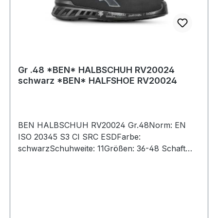
Gr .48 *BEN* HALBSCHUH RV20024
schwarz *BEN* HALFSHOE RV20024
BEN HALBSCHUH RV20024 Gr.48Norm: EN
ISO 20345 S3 CI SRC ESDFarbe:
schwarzSchuhweite: 11Größen: 36-48 Schaft
aus Mikrofaser mit Nubuk-Effekt,
wasserabweisend ergonomisch geformter,
gepolsterter Schaftrand Verschluss durch Ösen
und Flachsenkel gepolsterte Staublasche
Innenfutter Wing Tex- atmungsaktives Material