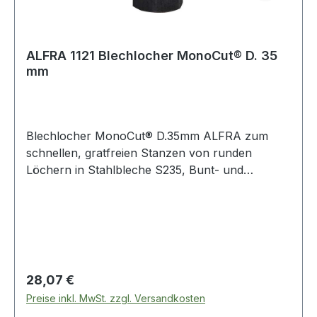
ALFRA 1121 Blechlocher MonoCut® D. 35
mm
Blechlocher MonoCut® D.35mm ALFRA zum
schnellen, gratfreien Stanzen von runden
Löchern in Stahlbleche S235, Bunt- und
Leichtmetalle, Kunststoffe · für Kabel-
Verschraubungen mit PG- und metrische
Gewinde und Sanitärarmaturen · 3-Punkt-
Anschnitt · Zugschraube mit UNF-Feingewinde ·
ideal für Schaltanlagenbauer, Elektriker,
Installateure, Industrie und Handwerk · Ø 15,2
Regulärer Preis:
28,07 €
32,5 mm für Materialstärke 2 mm, Ø ab 35 mm
Preise inkl. MwSt. zzgl. Versandkosten
für Materialstärke 3 mm Weitere technische