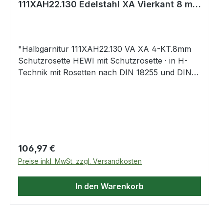
111XAH22.130 Edelstahl XA Vierkant 8 mm
38,1 - 43
"Halbgarnitur 111XAH22.130 VA XA 4-KT.8mm
Schutzrosette HEWI mit Schutzrosette · in H-
Technik mit Rosetten nach DIN 18255 und DIN
EN 1906 aus Edelstahl, Oberfläche matt
geschliffen, bestehend aus: Türdrücker 111XAH,
Durchmesser 21,3 mm, Rundrosetten
305.21XAH. Rosette, rund, Durchmesser 55 mm,
10,5 mm hoch. Schutzrosette 306.23XAES aus
Edelstahl, Außenrosette, massiv, Durchmesser
Regulärer Preis:
106,97 €
55 mm, 12 mm hoch, gehärtet, Innenrosette,
Preise inkl. MwSt. zzgl. Versandkosten
Durchmesser 55 mm, 10,5 mm hoch.
Gebrauchskategorie: Klasse 4
In den Warenkorb
Feuerschutzgarnitur mit VK 9 mm, nach DIN
18273 Feuerbeständigkeit: Klasse B1
Ausführungsvorschlag! Bitte alle Maße und