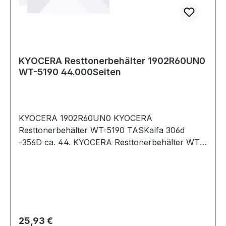
KYOCERA Resttonerbehälter 1902R60UN0
WT-5190 44.000Seiten
KYOCERA 1902R60UN0 KYOCERA
Resttonerbehälter WT-5190 TASKalfa 306d
-356D ca. 44. KYOCERA Resttonerbehälter WT-
5190 TASKalfa 306d · -356D ca. 44.000 Seiten
Regulärer Preis:
25,93 €