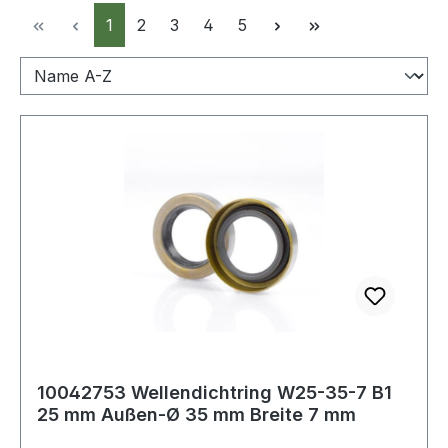
Seite
Seite
Seite
Seite
Seite
1
2
3
4
5
10042753 Wellendichtring W25-35-7 B1
25 mm Außen-Ø 35 mm Breite 7 mm