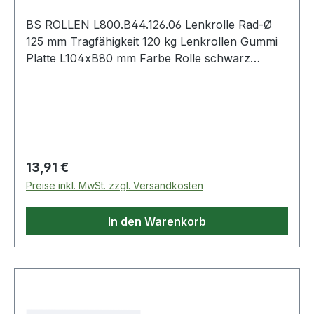
BS ROLLEN L800.B44.126.06 Lenkrolle Rad-Ø
125 mm Tragfähigkeit 120 kg Lenkrollen Gummi
Platte L104xB80 mm Farbe Rolle schwarz
Transportgeräterolle · Gehäuse aus Stahlblech,
schwarz · Rollenlager · thermoplastisches
Gummirad schwarz · zweireihiger Kugelkranz im
Gabelkopf · Radkörper Kunststoff schwarz · mit
PlattenbefestigungWeitere technische
Eigenschaften:· Schraubloch-Ø: 9mm·
Regulärer Preis:
13,91 €
Befestigungsart: mit Anschraubplatte·
Preise inkl. MwSt. zzgl. Versandkosten
Schraublochentfernung: 84x64/76x56mm·
Ausführung: Lenkrollen
In den Warenkorb