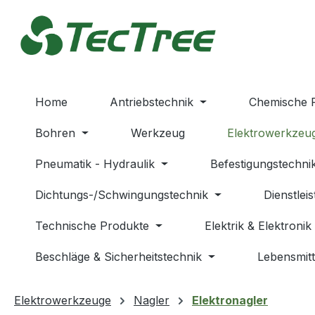
m Hauptinhalt springen
Zur Suche springen
Zur Hauptnavigation springen
Home
Antriebstechnik
Chemische 
Bohren
Werkzeug
Elektrowerkzeu
Pneumatik - Hydraulik
Befestigungstechni
Dichtungs-/Schwingungstechnik
Dienstlei
Technische Produkte
Elektrik & Elektronik
Beschläge & Sicherheitstechnik
Lebensmitt
Elektrowerkzeuge
Nagler
Elektronagler