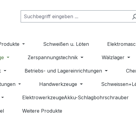
Produkte
Schweißen u. Löten
Elektromasc
ge
Zerspannungstechnik
Wälzlager
k
Betriebs- und Lagereinrichtungen
Che
stungen
Handwerkzeuge
Schweissen+L
ElektrowerkzeugeAkku-Schlagbohrschrauber
el
Weitere Produkte