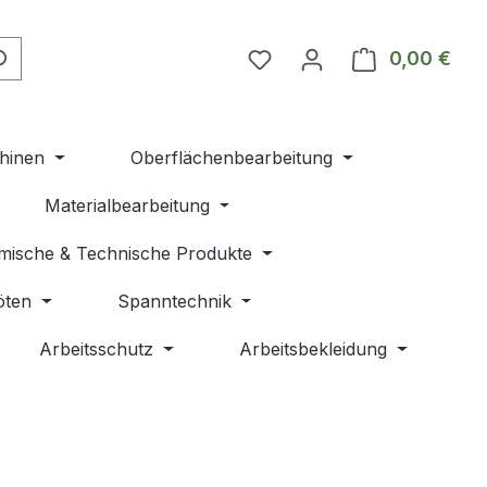
Du hast 0 Produkte auf 
0,00 €
Ware
hinen
Oberflächenbearbeitung
Materialbearbeitung
mische & Technische Produkte
öten
Spanntechnik
Arbeitsschutz
Arbeitsbekleidung