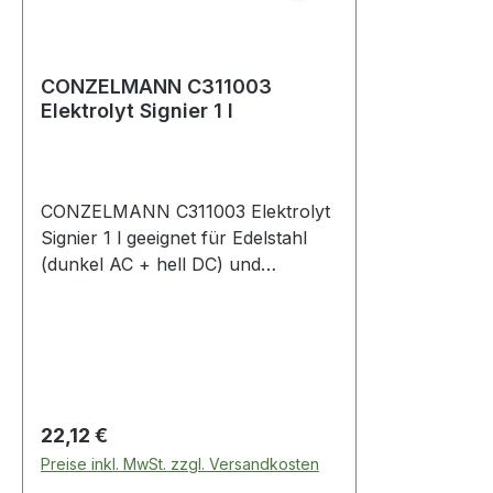
CONZELMANN C311003
Elektrolyt Signier 1 l
CONZELMANN C311003 Elektrolyt
Signier 1 l geeignet für Edelstahl
(dunkel AC + hell DC) und
Aluminium (hell DC)
Regulärer Preis:
22,12 €
Preise inkl. MwSt. zzgl. Versandkosten