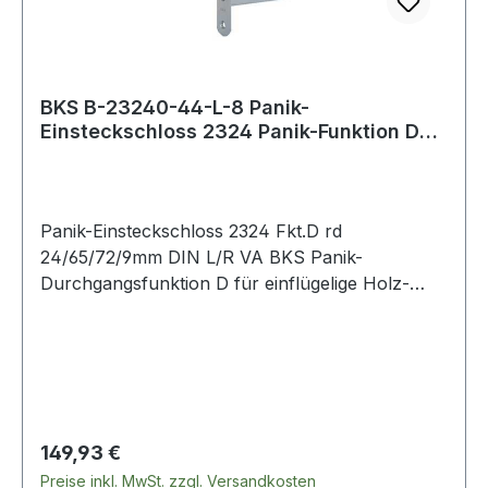
BKS B-23240-44-L-8 Panik-
Einsteckschloss 2324 Panik-Funktion D
abgerundet 24/65/
Panik-Einsteckschloss 2324 Fkt.D rd
24/65/72/9mm DIN L/R VA BKS Panik-
Durchgangsfunktion D für einflügelige Holz-
oder Stahltüren · einstellbare Panikseite
(auswärts/einwärts) · umlegbare Falle ab 24 mm
Stulpbreite (DIN links/rechts) · adaptierbare
Obenverriegelung · zugelassen nach EN 12209
für Feuerschutztüren,EN 179 (Notausgänge), EN
1125 (Paniktüren) · Feuerschutzeignung · 1-tourig
Regulärer Preis:
149,93 €
· 2-teilige Nuss · vorgerichtet für Profilzylinder ·
Preise inkl. MwSt. zzgl. Versandkosten