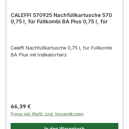
CALEFFI 570925 Nachfüllkartusche 570
0,75 l, für Füllkombi BA Plus 0,75 l, für
Caleffi Nachfüllkartusche 0,75 l, für Füllkombi
BA Plus mit Indikatorharz
Regulärer Preis:
66,39 €
Preise inkl. MwSt. zzgl. Versandkosten
In den Warenkorb