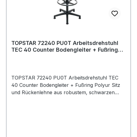
TOPSTAR 72240 PU0T Arbeitsdrehstuhl
TEC 40 Counter Bodengleiter + Fußring
Polyur
TOPSTAR 72240 PU0T Arbeitsdrehstuhl TEC
40 Counter Bodengleiter + Fußring Polyur Sitz
und Rückenlehne aus robustem, schwarzen
Polyurethan-Schaum · Rückenlehne in Höhe
und Neigung verstellbar · Rückenlehne mit
Permanentkontaktmechanik · stabiles
Polyamidfußkreuz schwarz · mit Bodengleiter
und höhenverstellbarem Fußring · Untergestell
wahlweise mit: · lastabhängig gebremsten