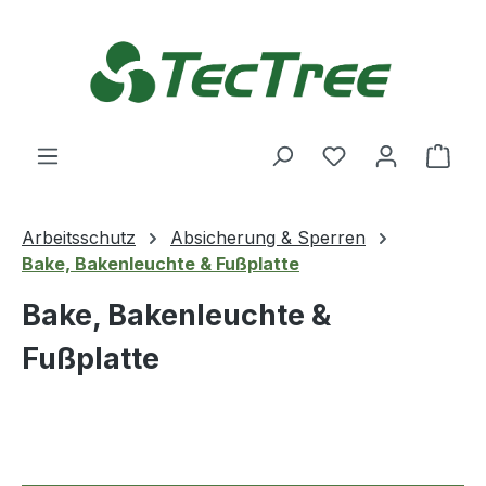
Zum Hauptinhalt springen
Du hast 0 Produ
Ware
Arbeitsschutz
Absicherung & Sperren
Bake, Bakenleuchte & Fußplatte
Bake, Bakenleuchte &
Fußplatte