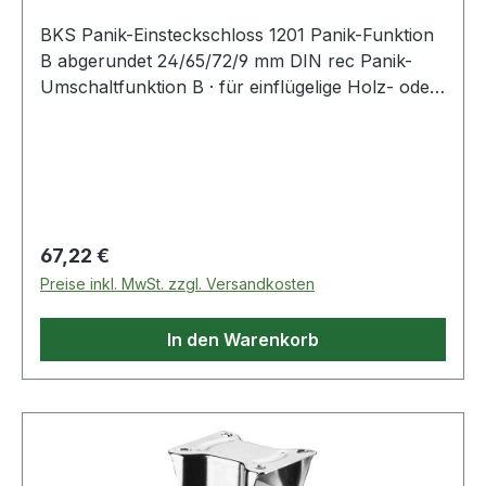
BKS Panik-Einsteckschloss 1201 Panik-Funktion
B abgerundet 24/65/72/9 mm DIN rec Panik-
Umschaltfunktion B · für einflügelige Holz- oder
Stahltüren · in Kombination mit geprüften
Beschlägen nach EN 179 (Notausgänge) und
nach EN 1125 (Paniktüren) zugelassen ·
zweitourig · 2-teilige Nuss · vorgerichtet für
Profilzylinder · Falle und Riegel aus Stahl ·
Entfernung 72 mm · 9 mm Vierkant · Stulplänge
Regulärer Preis:
67,22 €
235 mm · allseitig geschlossener Schlosskasten
Preise inkl. MwSt. zzgl. Versandkosten
Weitere technische Eigenschaften: · Riegel: Stahl
· Schlosskasten: allseitig geschlossen ·
In den Warenkorb
Riegelausschluss: 20mm