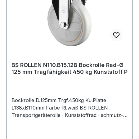
BS ROLLEN N110.B15.128 Bockrolle Rad-Ø
125 mm Tragfähigkeit 450 kg Kunststoff P
Bockrolle D.125mm Trgf.450kg Ku.Platte
L138xB110mm Farbe Rl.weiß BS ROLLEN
Transportgeräterolle · Kunststoffrad · schmutz-
und spritzwassergeschützt durch den
integrierten Fadenschutz · konische
Ablenkscheiben verhindern das Ausbremsen der