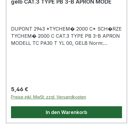
gelb CAT.3 TYPE PB 3-B APRON MODE
DUPONT 2943 *TYCHEM� 2000 C* SCH�RZE
TYCHEM� 2000 C CAT.3 TYPE PB 3-B APRON
MODELL TC PA30 T YL 00, GELB Norm:
Teilk�rperschutz Kategorie 3, Typ PB 3-B, EN
14126Obermaterial: 100% Polyethylen, Tyvek�
Substrat mitPolymerbeschichtung, antistatisch
ausger�stetFarbe: gelbGr��en: universal�
B�nder im Nacken und R�ckenbereich �
wadenlangVPE: 25 St�ck norm: PPE Cat 3, type
Regulärer Preis:
5,46 €
PB 3-B, EN 14126shell fabric: 100% polyethylen,
Preise inkl. MwSt. zzgl. Versandkosten
Tyvek� substrate with a polymeric coating,
antistatic treatmentcolour: yellowsizes:
In den Warenkorb
universal� neck and waist bands� shin
lengthpackaging unit: 25 pieces