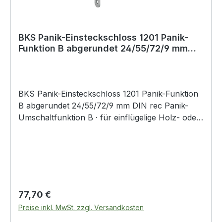
BKS Panik-Einsteckschloss 1201 Panik-
Funktion B abgerundet 24/55/72/9 mm
DIN rec
BKS Panik-Einsteckschloss 1201 Panik-Funktion
B abgerundet 24/55/72/9 mm DIN rec Panik-
Umschaltfunktion B · für einflügelige Holz- oder
Stahltüren · in Kombination mit geprüften
Beschlägen nach EN 179 (Notausgänge) und
nach EN 1125 (Paniktüren) zugelassen ·
zweitourig · 2-teilige Nuss · vorgerichtet für
Profilzylinder · Falle und Riegel aus Stahl ·
Entfernung 72 mm · 9 mm Vierkant · Stulplänge
Regulärer Preis:
77,70 €
235 mm · allseitig geschlossener Schlosskasten
Preise inkl. MwSt. zzgl. Versandkosten
Weitere technische Eigenschaften: · Riegel: Stahl