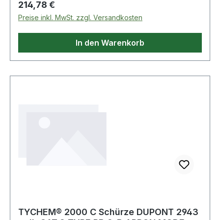
Regulärer Preis:
214,78 €
Sicherheits-Doppelrollen für harte Böden ·
Preise inkl. MwSt. zzgl. Versandkosten
abriebfesten Kunststoff-Bodengleitern und
höhenverstellbarem Alu-Fußring Weitere
In den Warenkorb
technische Eigenschaften: · Typ: TEC 40 Counter
· Modellbezeichnung: TEC 40 Counterversion ·
Lehnenhöhe: 320mm
TYCHEM® 2000 C Schürze DUPONT 2943