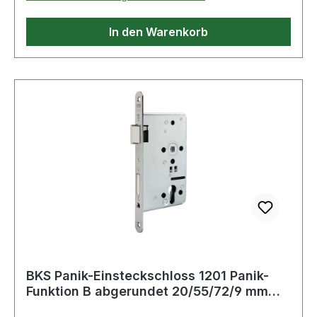
Falle und Riegel Stahl · Entfernung 72 mm ·
Vierkant 9 mm · Stulplänge 235 mm · allseitig
In den Warenkorb
geschlossener SchlosskastenWeitere technische
Eigenschaften:· Riegel: Stahl· Norm: DIN 18250·
Schlosskasten: allseitig geschlossen·
Riegelausschluss: 20mm· Falle: Stahl
BKS Panik-Einsteckschloss 1201 Panik-
Funktion B abgerundet 20/55/72/9 mm
DIN rec