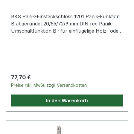
BKS Panik-Einsteckschloss 1201 Panik-Funktion
B abgerundet 20/55/72/9 mm DIN rec Panik-
Umschaltfunktion B · für einflügelige Holz- oder
Stahltüren · in Kombination mit geprüften
Beschlägen nach EN 179 (Notausgänge) und
nach EN 1125 (Paniktüren) zugelassen ·
zweitourig · 2-teilige Nuss · vorgerichtet für
Profilzylinder · Falle und Riegel aus Stahl ·
Entfernung 72 mm · 9 mm Vierkant · Stulplänge
Regulärer Preis:
77,70 €
235 mm · allseitig geschlossener Schlosskasten
Preise inkl. MwSt. zzgl. Versandkosten
Weitere technische Eigenschaften: · Riegel: Stahl
· Schlosskasten: allseitig geschlossen ·
In den Warenkorb
Riegelausschluss: 20mm