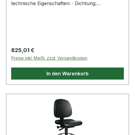
technische Eigenschaften: · Dichtung:
Enddichtungen+Längsdichtungen+Innendichtung
en · Schmierung & Wartung: nachschmierbar
(über den Schmiernippel) · Ausführung: niedrige
Ausführung Weitere Produkte im Bereich
Führungswagen
Regulärer Preis:
825,01 €
Preise inkl. MwSt. zzgl. Versandkosten
In den Warenkorb