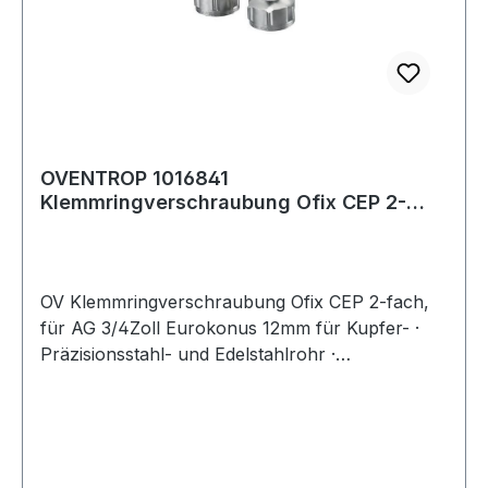
hydrolysefest · gute Öl-, Benzin- und
Chemikalienbeständigkeit · sehr gute
Kälteflexibilität · Wandung permanent
antistatisch: Durchgangswiderstand und
Oberflächenwiderstand Weitere technische
Eigenschaften:· Aggregatzustand: Fest·
Betriebsdruck: 0,265bar
OVENTROP 1016841
Klemmringverschraubung Ofix CEP 2-
fach, für AG 3/4Zoll Eurokonu
OV Klemmringverschraubung Ofix CEP 2-fach,
für AG 3/4Zoll Eurokonus 12mm für Kupfer- ·
Präzisionsstahl- und Edelstahlrohr ·
Überwurfmutter vernickelt · für Anschluss der
Multiflex und Tauchrohrventil an Rohrleitung ·
weichdichtend Weitere technische Eigenschaften:
· Geeignet für Kupferrohre: Ja · Geeignet für
Stahlrohre: Ja ·