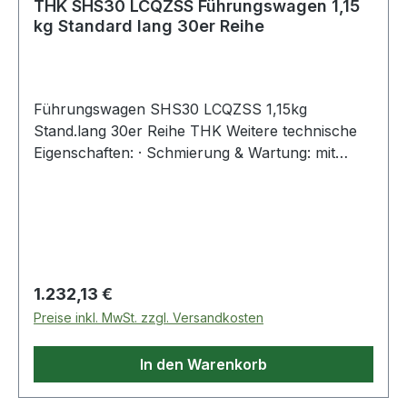
THK SHS30 LCQZSS Führungswagen 1,15
kg Standard lang 30er Reihe
Führungswagen SHS30 LCQZSS 1,15kg
Stand.lang 30er Reihe THK Weitere technische
Eigenschaften: · Schmierung & Wartung: mit
Schmiersystem · Dichtung:
Enddichtungen+Längsdichtungen+Innendichtung
en · Ausführung: lange Ausführung Weitere
Produkte im Bereich Führungswagen
Regulärer Preis:
1.232,13 €
Preise inkl. MwSt. zzgl. Versandkosten
In den Warenkorb