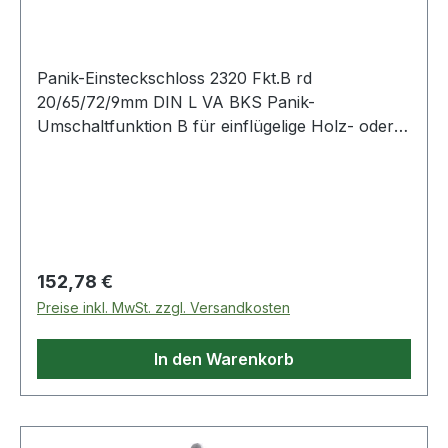
abgerundet 20/65/
Panik-Einsteckschloss 2320 Fkt.B rd
20/65/72/9mm DIN L VA BKS Panik-
Umschaltfunktion B für einflügelige Holz- oder
Stahltüren · einstellbare Panikseite
(auswärts/einwärts) · umlegbare Falle ab 24 mm
Stulpbreite (DIN links/rechts) · adaptierbare
Obenverriegelung · zugelassen nach EN 12209
für Feuerschutztüren,EN 179 (Notausgänge), EN
1125 (Paniktüren) · Feuerschutzeignung · 1-tourig
Regulärer Preis:
152,78 €
· 2-teilige Nuss · vorgerichtet für Profilzylinder ·
Preise inkl. MwSt. zzgl. Versandkosten
Falle und Riegel Stahl · Entfernung 72 mm ·
Vierkant 9 mm · Stulplänge 235 mm · allseitig
In den Warenkorb
geschlossener SchlosskastenWeitere technische
Eigenschaften:· Riegel: Stahl· Norm: DIN 18250·
Schlosskasten: allseitig geschlossen·
Riegelausschluss: 20mm· Falle: Stahl