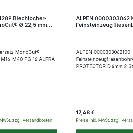
1289 Blechlocher-
ALPEN 00003030621
noCut® Ø 22,5 mm
Feinsteinzeugfliesen
40 PG 16
Set C PROTECTOR Ø 
hersatz MonoCut®
ALPEN 0000303062100
 M16-M40 PG 16 ALFRA
Feinsteinzeugfliesenbohr
PROTECTOR D.6mm 2 St.
ALPEN 2-teilig · Einsatzbereich: Für
extrem harte Steinzeugfli
Mohs-/Ritz-Härte 9 sowi
Porzellan · keine Kühlun
erforderlich · nicht geei
Schlagboh
 Preis:
Regulärer Preis:
€
17,48 €
. MwSt. zzgl. Versandkosten
Preise inkl. MwSt. zzgl. Ver