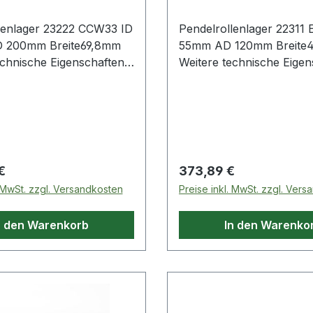
lenlager 23222 CCW33 ID
Pendelrollenlager 22311
 200mm Breite69,8mm
55mm AD 120mm Breit
chnische Eigenschaften: ·
Weitere technische Eigens
: Schmiernut mit
Außenring: Schmiernut m
ohrungen im Außenring
Schmierbohrungen im A
 Preis:
Regulärer Preis:
€
373,89 €
. MwSt. zzgl. Versandkosten
Preise inkl. MwSt. zzgl. Ver
n den Warenkorb
In den Warenko