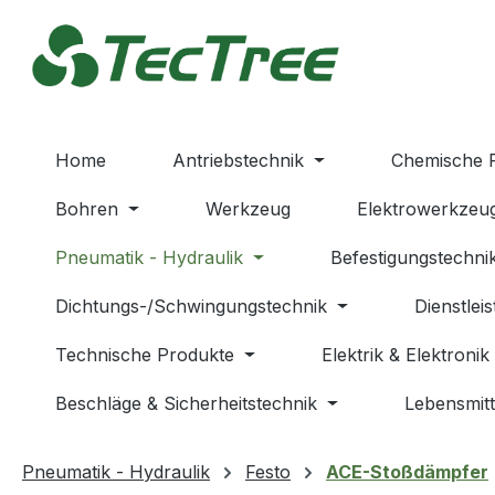
m Hauptinhalt springen
Zur Suche springen
Zur Hauptnavigation springen
Home
Antriebstechnik
Chemische 
Bohren
Werkzeug
Elektrowerkzeu
Pneumatik - Hydraulik
Befestigungstechni
Dichtungs-/Schwingungstechnik
Dienstlei
Technische Produkte
Elektrik & Elektronik
Beschläge & Sicherheitstechnik
Lebensmitt
Pneumatik - Hydraulik
Festo
ACE-Stoßdämpfer