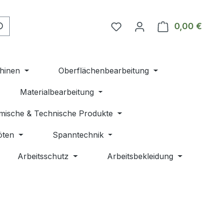
Du hast 0 Produkte auf 
0,00 €
Ware
hinen
Oberflächenbearbeitung
Materialbearbeitung
mische & Technische Produkte
öten
Spanntechnik
Arbeitsschutz
Arbeitsbekleidung