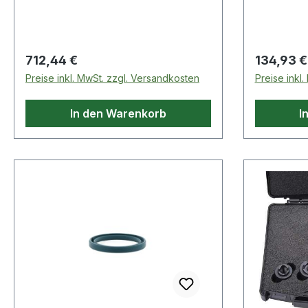
Regulärer Preis:
Regulärer
712,44 €
134,93 €
Preise inkl. MwSt. zzgl. Versandkosten
Preise inkl
In den Warenkorb
I