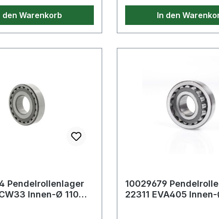
ngen auf Anfrage
n den Warenkorb
In den Warenko
 Pendelrollenlager
10029679 Pendelrolle
CW33 Innen-Ø 110
22311 EVA405 Innen
en-Ø 200 mm
Außen-Ø 120 mm Bre
,8
mm