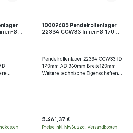
enlager
10009685 Pendelrollenlager
nnen-Ø
22334 CCW33 Innen-Ø 170
0 mm
mm Außen-Ø 360 mm
Breite120 m
Pendelrollenlager 22334 CCW33 ID
AD
170mm AD 360mm Breite120mm
ere
Weitere technische Eigenschaften: ·
 ·
Außenring: Schmiernut mit
it
Schmierbohrungen im Außenring
ußenring
Regulärer Preis:
5.461,37 €
sandkosten
Preise inkl. MwSt. zzgl. Versandkosten