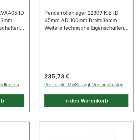
 EVA405 ID
Pendelrollenlager 22309 K.E ID
e43mm
45mm AD 100mm Breite36mm
chaften: ·
Weitere technische Eigenschaften: ·
it
Außenring: Schmiernut mit
ußenring
Schmierbohrungen im Außenring
Regulärer Preis:
235,73 €
sandkosten
Preise inkl. MwSt. zzgl. Versandkosten
rb
In den Warenkorb