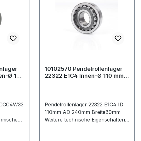
nlager
10102570 Pendelrollenlager
en-Ø 160
22322 E1C4 Innen-Ø 110 mm
Außen-Ø 240 mm Breite80
mm
2 CCC4W33
Pendelrollenlager 22322 E1C4 ID
110mm AD 240mm Breite80mm
hnische
Weitere technische Eigenschaften: ·
ng:
Außenring: Schmiernut mit
bohrungen
Schmierbohrungen im Außenring