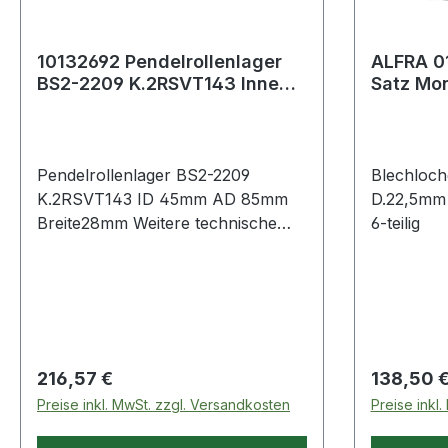
10132692 Pendelrollenlager
ALFRA 0
BS2-2209 K.2RSVT143 Innen-
Satz Mo
Ø 45 mm Außen-Ø 85 mm
M16 - M
Breit
Pendelrollenlager BS2-2209
Blechloc
K.2RSVT143 ID 45mm AD 85mm
D.22,5mm
Breite28mm Weitere technische
6-teilig
Eigenschaften: · Außenring:
Schmiernut mit Schmierbohrungen
im Außenring
Regulärer Preis:
Regulärer
216,57 €
138,50 
Preise inkl. MwSt. zzgl. Versandkosten
Preise inkl