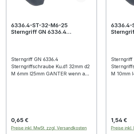
6336.4-ST-32-M6-25
6336.4-
Sterngriff GN 6336.4
Sterngri
Sterngriffschraube Kunststoff
Sterngri
d1 32 mm
d1 50 m
Sterngriff GN 6336.4
Sterngrif
Sterngriffschraube Ku.d1 32mm d2
Sterngrif
M 6mm l25mm GANTER wenn an
M 10mm 
der Auflagefläche des Sterngriffes
der Auflag
gespannt werden soll, sind die
gespannt w
Formen TE und SG vorzuziehen ·
Formen TE
Ausführung und Maße der
Ausführu
Sterngriffe: DIN 6336 KT -
Sterngriff
Kunststoff (KT) Weitere technische
Kunststof
Regulärer Preis:
Regulärer
0,65 €
1,54 €
Eigenschaften: · d1: 32mm · d2: M
Eigenschaf
Preise inkl. MwSt. zzgl. Versandkosten
Preise inkl
6mm · l: 25mm weitere
10mm · l: