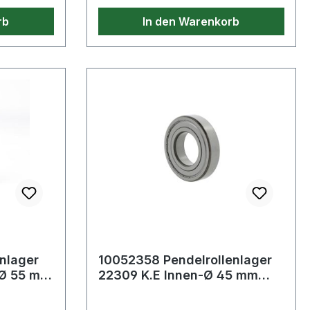
rb
In den Warenkorb
nlager
10052358 Pendelrollenlager
-Ø 55 mm
22309 K.E Innen-Ø 45 mm
ite43
Außen-Ø 100 mm Breite36
mm