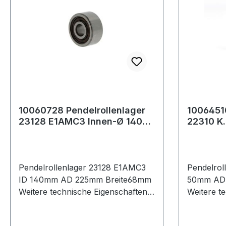
10060728 Pendelrollenlager
10064510
23128 E1AMC3 Innen-Ø 140
22310 K
mm Außen-Ø 225 mm
Außen-Ø
Breite68 m
Pendelrollenlager 23128 E1AMC3
Pendelrol
ID 140mm AD 225mm Breite68mm
50mm AD 
Weitere technische Eigenschaften: ·
Weitere te
Außenring: Schmiernut mit
Außenring
Schmierbohrungen im Außenring
Schmierb