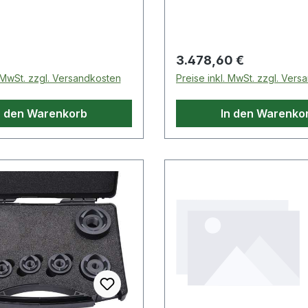
im Außenring
 Preis:
Regulärer Preis:
3.478,60 €
. MwSt. zzgl. Versandkosten
Preise inkl. MwSt. zzgl. Ver
n den Warenkorb
In den Warenko