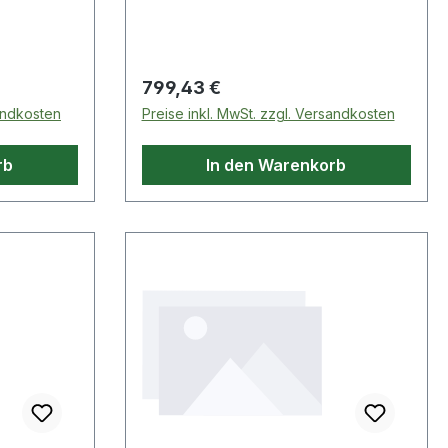
Regulärer Preis:
799,43 €
sandkosten
Preise inkl. MwSt. zzgl. Versandkosten
rb
In den Warenkorb