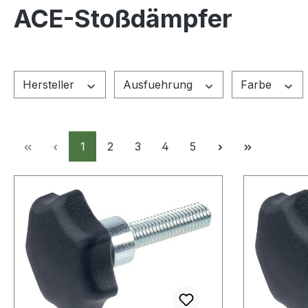
ACE-Stoßdämpfer
Hersteller
Ausfuehrung
Farbe
Seite
Seite
Seite
Seite
Seite
1
2
3
4
5