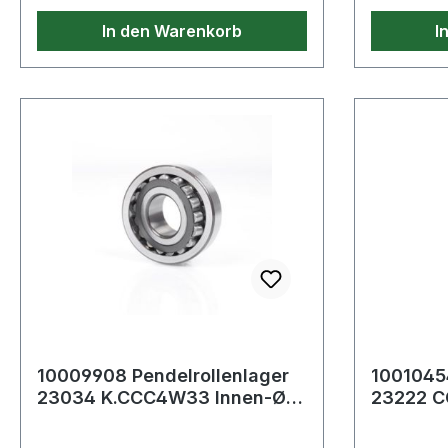
Ausführungen auf Anfrage
Ausführu
In den Warenkorb
I
10009908 Pendelrollenlager
10010454
23034 K.CCC4W33 Innen-Ø
23222 C
170 mm Außen-Ø 260 mm
mm Auß
Breite6
Breite69