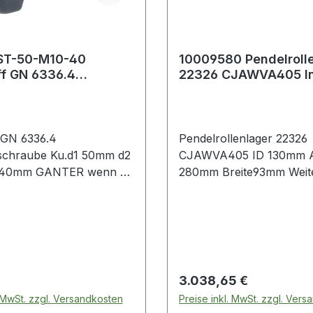
ST-50-M10-40
10009580 Pendelroll
ff GN 6336.4
22326 CJAWVA405 I
ffschraube Kunststoff
130 mm Außen-Ø 28
m
Breite9
f GN 6336.4
Pendelrollenlager 22326
fschraube Ku.d1 50mm d2
CJAWVA405 ID 130mm 
l40mm GANTER wenn an
280mm Breite93mm Weit
efläche des Sterngriffes
technische Eigenschaften:
erden soll, sind die
Außenring: Schmiernut m
 und SG vorzuziehen ·
Schmierbohrungen im A
ng und Maße der
e: DIN 6336 KT -
f (KT) Weitere technische
 Preis:
Regulärer Preis:
3.038,65 €
ten: · d1: 50mm · d2: M
. MwSt. zzgl. Versandkosten
Preise inkl. MwSt. zzgl. Ver
 40mm weitere