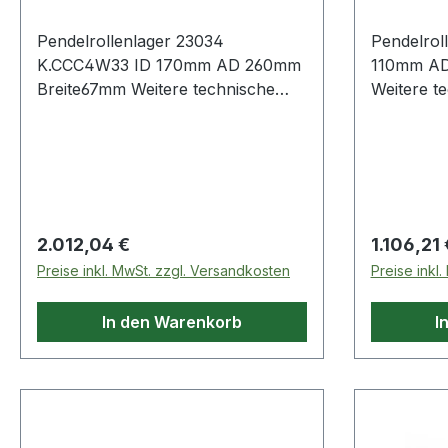
Pendelrollenlager 23034
Pendelrol
K.CCC4W33 ID 170mm AD 260mm
110mm AD
Breite67mm Weitere technische
Weitere te
Eigenschaften: · Außenring:
Außenring
Schmiernut mit Schmierbohrungen
Schmierb
im Außenring
Regulärer Preis:
Regulärer
2.012,04 €
1.106,21 
Preise inkl. MwSt. zzgl. Versandkosten
Preise inkl
In den Warenkorb
I