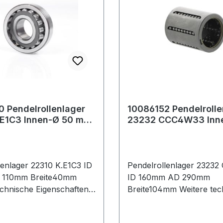
 Pendelrollenlager
10086152 Pendelrolle
.E1C3 Innen-Ø 50 mm
23232 CCC4W33 Inn
 110 mm Breite40 mm
mm Außen-Ø 290 mm
Breite104
lenlager 22310 K.E1C3 ID
Pendelrollenlager 2323
110mm Breite40mm
ID 160mm AD 290mm
chnische Eigenschaften: ·
Breite104mm Weitere tec
: Schmiernut mit
Eigenschaften: · Außenri
ohrungen im Außenring
Schmiernut mit Schmier