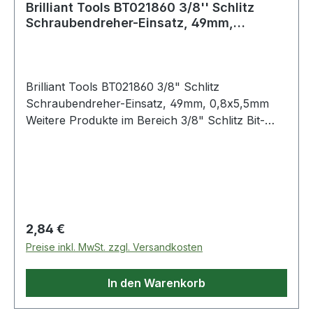
Brilliant Tools BT021860 3/8'' Schlitz
Schraubendreher-Einsatz, 49mm,
0,8x5,5mm
Brilliant Tools BT021860 3/8" Schlitz
Schraubendreher-Einsatz, 49mm, 0,8x5,5mm
Weitere Produkte im Bereich 3/8" Schlitz Bit-
Stecknuss, 0,8 x 5,5 mm
Regulärer Preis:
2,84 €
Preise inkl. MwSt. zzgl. Versandkosten
In den Warenkorb