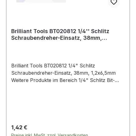
Brilliant Tools BT020812 1/4'' Schlitz
Schraubendreher-Einsatz, 38mm,
1,2x6,5mm
Brilliant Tools BT020812 1/4" Schlitz
Schraubendreher-Einsatz, 38mm, 1,2x6,5mm
Weitere Produkte im Bereich 1/4" Schlitz Bit-
Stecknuss, 1,2 x 6,5 mm
Regulärer Preis:
1,42 €
Preise inkl. MwSt. zzgl. Versandkosten