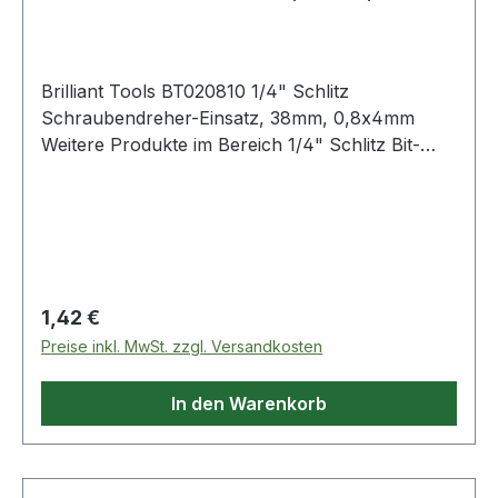
0,8x4mm
Brilliant Tools BT020810 1/4" Schlitz
Schraubendreher-Einsatz, 38mm, 0,8x4mm
Weitere Produkte im Bereich 1/4" Schlitz Bit-
Stecknuss, 0,8 x 4 mm
Regulärer Preis:
1,42 €
Preise inkl. MwSt. zzgl. Versandkosten
In den Warenkorb