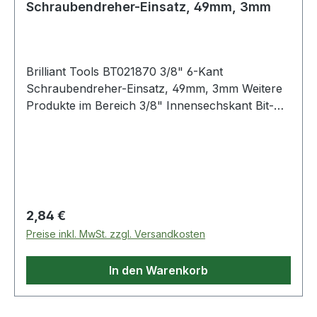
Schraubendreher-Einsatz, 49mm, 3mm
Brilliant Tools BT021870 3/8" 6-Kant
Schraubendreher-Einsatz, 49mm, 3mm Weitere
Produkte im Bereich 3/8" Innensechskant Bit-
Stecknuss, 3 mm
Regulärer Preis:
2,84 €
Preise inkl. MwSt. zzgl. Versandkosten
In den Warenkorb