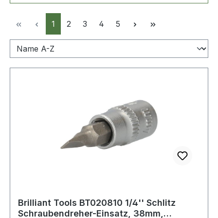
Seite
Seite
Seite
Seite
Seite
1
2
3
4
5
Brilliant Tools BT020810 1/4'' Schlitz
Schraubendreher-Einsatz, 38mm,