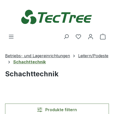
Zum Hauptinhalt springen
Du hast 0 Produ
Ware
Betriebs- und Lagereinrichtungen
Leitern/Podeste
Schachttechnik
Schachttechnik
Produkte filtern