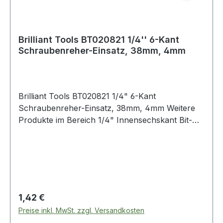
Brilliant Tools BT020821 1/4'' 6-Kant
Schraubenreher-Einsatz, 38mm, 4mm
Brilliant Tools BT020821 1/4" 6-Kant
Schraubenreher-Einsatz, 38mm, 4mm Weitere
Produkte im Bereich 1/4" Innensechskant Bit-
Stecknuss, 4 mm
Regulärer Preis:
1,42 €
Preise inkl. MwSt. zzgl. Versandkosten