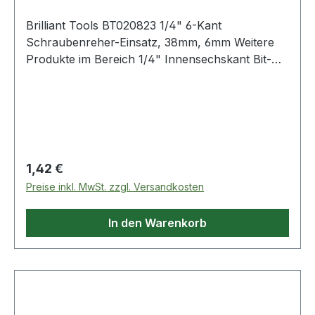
Brilliant Tools BT020823 1/4" 6-Kant
Schraubenreher-Einsatz, 38mm, 6mm Weitere
Produkte im Bereich 1/4" Innensechskant Bit-
Stecknuss, 6 mm
Regulärer Preis:
1,42 €
Preise inkl. MwSt. zzgl. Versandkosten
In den Warenkorb