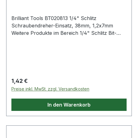
Brilliant Tools BT020813 1/4" Schlitz
Schraubendreher-Einsatz, 38mm, 1,2x7mm
Weitere Produkte im Bereich 1/4" Schlitz Bit-
Stecknuss, 1,2 x 7 mm
Regulärer Preis:
1,42 €
Preise inkl. MwSt. zzgl. Versandkosten
In den Warenkorb