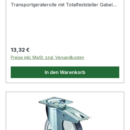
Transportgeräterolle mit Totalfeststeller Gabel
aus Stahlblech · verzinkt-chromatiert ·
zweireihiger Kugelkranz im Gabelkopf ·
thermoplastisches Gummirad (grau) ·
geräuscharm und nicht kreidend · Rollenlager ·
Radkörper Kunststoff · mit Plattenbefestigung ·
Totalfeststeller nachlaufend montiert Weitere
Regulärer Preis:
13,32 €
technische Eigenschaften: ·
Preise inkl. MwSt. zzgl. Versandkosten
Schraublochentfernung: 84x64/76x56mm
In den Warenkorb