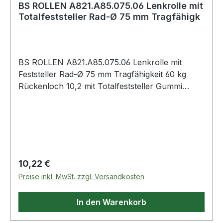
BS ROLLEN A821.A85.075.06 Lenkrolle mit
Totalfeststeller Rad-Ø 75 mm Tragfähigk
BS ROLLEN A821.A85.075.06 Lenkrolle mit
Feststeller Rad-Ø 75 mm Tragfähigkeit 60 kg
Rückenloch 10,2 mit Totalfeststeller Gummi
schwarz Apparaterolle mit Totalfeststeller ·
Gehäuse aus Stahlblech, Radkörper Kunststoff
schwarz · zweireihiger Kugelkranz im Gabelkopf
· Kugellager · thermoplastisches Gummirad
schwarz · sehr hoher Rollwiderstand · hohe
Verschleißbeständigkeit · mit RückenlochWeitere
Regulärer Preis:
10,22 €
technische Eigenschaften:· Oberfläche Gehäuse:
Preise inkl. MwSt. zzgl. Versandkosten
schwarz· Ergänzung: Standard· Material
Gehäuse: Stahlblech· Rückenloch-Ø: 10.2mm
In den Warenkorb