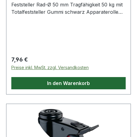
Feststeller Rad-Ø 50 mm Tragfähigkeit 50 kg mit
Totalfeststeller Gummi schwarz Apparaterolle
mit Totalfeststeller · Gehäuse aus Stahlblech,
Radkörper Kunststoff schwarz · zweireihiger
Kugelkranz im Gabelkopf · Kugellager ·
thermoplastisches Gummirad schwarz · sehr
hoher Rollwiderstand · hohe
Verschleißbeständigkeit · mit RückenlochWeitere
Regulärer Preis:
7,96 €
technische Eigenschaften:· Oberfläche Gehäuse:
Preise inkl. MwSt. zzgl. Versandkosten
schwarz· Ergänzung: Standard· Material
Gehäuse: Stahlblech· Rückenloch-Ø: 10.2mm
In den Warenkorb