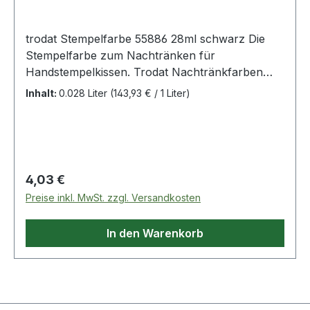
trodat Stempelfarbe 55886 28ml schwarz Die
Stempelfarbe zum Nachtränken für
Handstempelkissen. Trodat Nachtränkfarben
sind speziell für die verschiedensten
Inhalt:
0.028 Liter
(143,93 € / 1 Liter)
Anforderungen des modernen Stempelmarktes
entwickelt und bieten optimales
Langzeitverhalten · Konturenschärfe und
Dokumentenechtheit.
Regulärer Preis:
4,03 €
Preise inkl. MwSt. zzgl. Versandkosten
In den Warenkorb