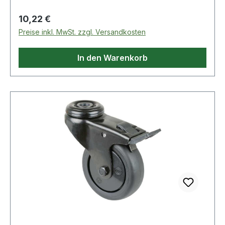
Verschleißbeständigkeit · mit RückenlochWeitere
technische Eigenschaften:· Oberfläche Gehäuse:
Regulärer Preis:
10,22 €
schwarz· Ergänzung: Standard· Material
Preise inkl. MwSt. zzgl. Versandkosten
Gehäuse: Stahlblech· Rückenloch-Ø: 10.2mm
In den Warenkorb