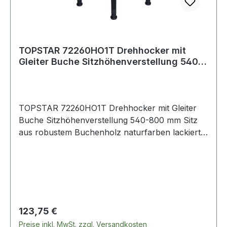
TOPSTAR 72260HO1T Drehhocker mit
Gleiter Buche Sitzhöhenverstellung 540-
800 mm
TOPSTAR 72260HO1T Drehhocker mit Gleiter
Buche Sitzhöhenverstellung 540-800 mm Sitz
aus robustem Buchenholz naturfarben lackiert
Ø 350 mm · stabiles, kippsicheres Fünffuß-
Kunststoff-Fußkreuz mit abriebfesten Kunststoff-
Bodengleitern und höhenverstellbarem Alu-
Fußring · Sitzhöhenverstellung mit
Sicherheitsgasfeder
Regulärer Preis:
123,75 €
Preise inkl. MwSt. zzgl. Versandkosten