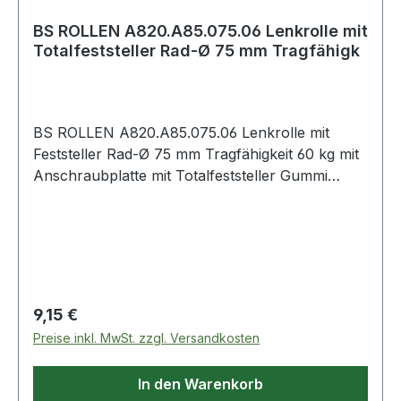
BS ROLLEN A820.A85.075.06 Lenkrolle mit
Totalfeststeller Rad-Ø 75 mm Tragfähigk
BS ROLLEN A820.A85.075.06 Lenkrolle mit
Feststeller Rad-Ø 75 mm Tragfähigkeit 60 kg mit
Anschraubplatte mit Totalfeststeller Gummi
schwarz Apparaterolle mit Totalfeststeller ·
Gehäuse aus Stahlblech, schwarz · zweireihiger
Kugelkranz im Gabelkopf · Kugellager ·
thermoplastisches Gummirad schwarz ·
Radkörper Kunststoff schwarz · sehr hoher
Rollwiderstand · sehr hohe
Regulärer Preis:
9,15 €
Verschleißbeständigkeit · mit
Preise inkl. MwSt. zzgl. Versandkosten
PlattenbefestigungWeitere technische
Eigenschaften:· Oberfläche Gehäuse: schwarz·
In den Warenkorb
Schraubloch-Ø: 6,3mm·