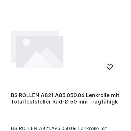
Schraublochentfernung: 48x48/38x38mm·
Ergänzung: Standard· Plattenbreite: 60mm·
Material Gehäuse: Stahlblech· Plattenlänge:
60mm
BS ROLLEN A821.A85.050.06 Lenkrolle mit
Totalfeststeller Rad-Ø 50 mm Tragfähigk
BS ROLLEN A821.A85.050.06 Lenkrolle mit