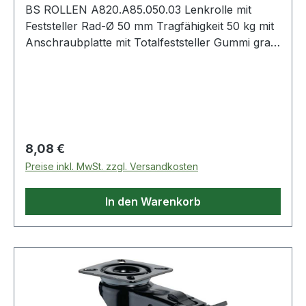
BS ROLLEN A820.A85.050.03 Lenkrolle mit
Feststeller Rad-Ø 50 mm Tragfähigkeit 50 kg mit
Anschraubplatte mit Totalfeststeller Gummi grau
Apparaterolle mit Totalfeststeller · Gehäuse aus
Stahlblech, schwarz · Kugellager ·
thermoplastisches Gummirad grau · Radkörper
Kunststoff rot · sehr hoher Rollwiderstand · hohe
Verschleißbeständigkeit · mit
PlattenbefestigungWeitere technische
Regulärer Preis:
8,08 €
Eigenschaften:· Oberfläche Gehäuse: schwarz·
Preise inkl. MwSt. zzgl. Versandkosten
Schraubloch-Ø: 6,3mm·
Schraublochentfernung: 40x40/34x34mm·
In den Warenkorb
Ergänzung: Standard· Plattenbreite: 54mm·
Material Gehäuse: Stahlblech· Plattenlänge:
54mm