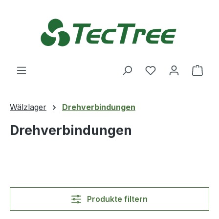
Zum Hauptinhalt springen
Du hast 0 Produ
Ware
Wälzlager
Drehverbindungen
Drehverbindungen
Produkte filtern