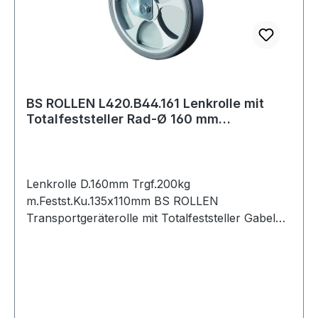
BS ROLLEN L420.B44.161 Lenkrolle mit
Totalfeststeller Rad-Ø 160 mm
Tragfähigkei
Lenkrolle D.160mm Trgf.200kg
m.Festst.Ku.135x110mm BS ROLLEN
Transportgeräterolle mit Totalfeststeller Gabel
aus Stahlblech · verzinkt-chromatiert ·
zweireihiger Kugelkranz im Gabelkopf ·
thermoplastisches Gummirad (grau) ·
geräuscharm und nicht kreidend · Rollenlager ·
Radkörper Kunststoff · mit Plattenbefestigung ·