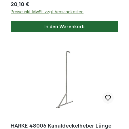
Totalfeststeller nachlaufend montiert Weitere
Regulärer Preis:
20,10 €
technische Eigenschaften: ·
Preise inkl. MwSt. zzgl. Versandkosten
Schraublochentfernung: 105x75/80mm
In den Warenkorb
HÄRKE 48006 Kanaldeckelheber Länge