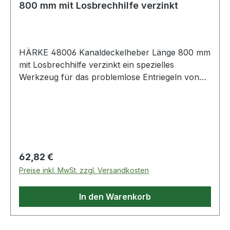
800 mm mit Losbrechhilfe verzinkt
HÄRKE 48006 Kanaldeckelheber Länge 800 mm
mit Losbrechhilfe verzinkt ein spezielles
Werkzeug für das problemlose Entriegeln von
Schachtdeckeln mit Klemm- und Schnapp
verschlüssen Lieferung erfolgt immer per 1
Stück Weitere technische Eigenschaften: ·
Oberfläche: verzinkt
Regulärer Preis:
62,82 €
Preise inkl. MwSt. zzgl. Versandkosten
In den Warenkorb