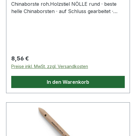
Chinaborste roh.Holzstiel NÖLLE rund · beste
helle Chinaborsten · auf Schluss gearbeitet ·
hitzebeständig · lösungsmittelbeständig ·
doppelter Fadenvorband · Nickelring · roher
Holzstiel - für höchste AnsprücheWeitere
technische Eigenschaften:· Bestückung: helle
Chinaborste· Ø: 20mm· Stiel: roher Holzstiel
Regulärer Preis:
8,56 €
Preise inkl. MwSt. zzgl. Versandkosten
In den Warenkorb