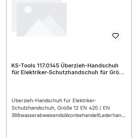
KS-Tools 117.0145 Überzieh-Handschuh
für Elektriker-Schutzhandschuh für Größe
12
Überzieh-Handschuh für Elektriker-
Schutzhandschuh, Größe 12 EN 420 / EN
388wasserabweisendsilikonbehandeltLederhands
chuh für dielektrische
HandschuheKlettverschluss auf dem
HandrückenSpaltlederstulpezum Schutz vor