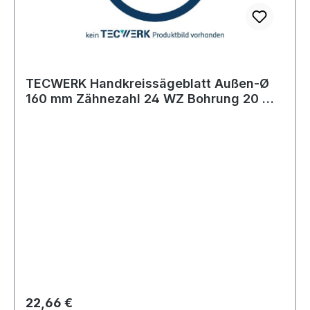
TECWERK Handkreissägeblatt Außen-Ø
160 mm Zähnezahl 24 WZ Bohrung 20 mm
Schnit
Regulärer Preis:
22,66 €