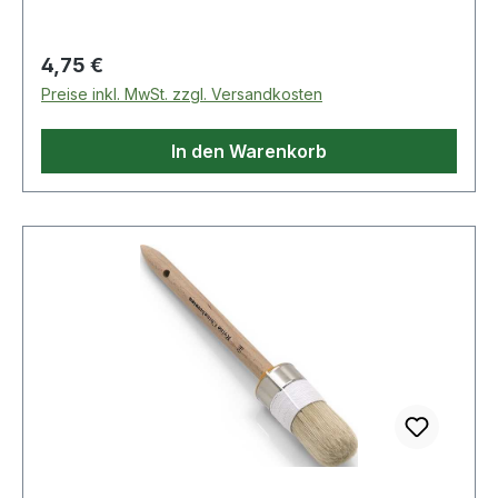
Chinaborste· Ø: 20mm· Stiel: roher Holzstiel
Regulärer Preis:
4,75 €
Preise inkl. MwSt. zzgl. Versandkosten
In den Warenkorb