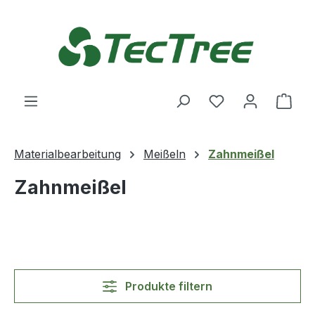
Zum Hauptinhalt springen
Du hast 0 Produ
Ware
Materialbearbeitung
Meißeln
Zahnmeißel
Zahnmeißel
Produkte filtern