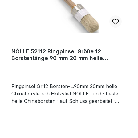
NÖLLE 52112 Ringpinsel Größe 12
Borstenlänge 90 mm 20 mm helle
Chinaborste rohe
Ringpinsel Gr.12 Borsten-L.90mm 20mm helle
Chinaborste roh.Holzstiel NÖLLE rund · beste
helle Chinaborsten · auf Schluss gearbeitet ·
hitzebeständig · lösungsmittelbeständig ·
doppelter Fadenvorband · Nickelring · roher
Holzstiel - für höchste AnsprücheWeitere
technische Eigenschaften:· Bestückung: helle
Chinaborste· Ø: 20mm· Stiel: roher Holzstiel