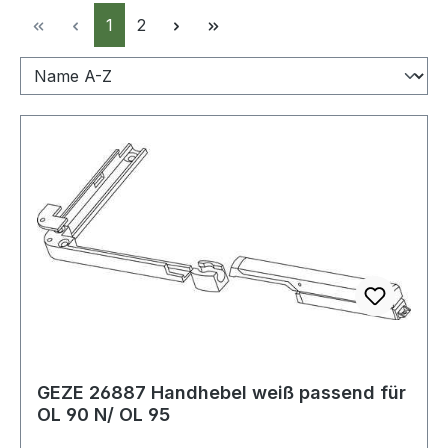
Seite
Seite
1
2
GEZE 26887 Handhebel weiß passend für
OL 90 N/ OL 95