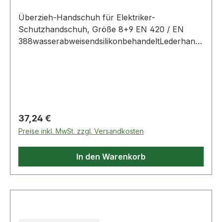
Überzieh-Handschuh für Elektriker-
Schutzhandschuh, Größe 8+9 EN 420 / EN
388wasserabweisendsilikonbehandeltLederhands
chuh für dielektrische
HandschuheKlettverschluss auf dem
HandrückenSpaltlederstulpezum Schutz vor
mechanischen RisikenRindnabenlederAchtung:
Dieser Überhandschuh ist für den mechanischen
Schutz (Abrieb, Schnitt, Stiche) in Verbindung
Regulärer Preis:
37,24 €
mit dielektrischen Handschuhen erforderlich!
Preise inkl. MwSt. zzgl. Versandkosten
Weitere Produkte im Bereich Überzieh-
Handschuh für Elektriker-Schutz
In den Warenkorb