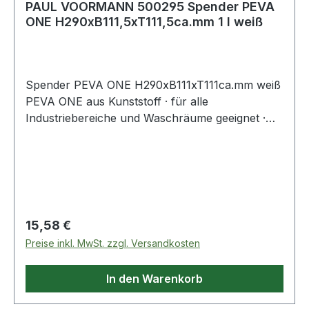
PAUL VOORMANN 500295 Spender PEVA
ONE H290xB111,5xT111,5ca.mm 1 l weiß
Spender PEVA ONE H290xB111xT111ca.mm weiß
PEVA ONE aus Kunststoff · für alle
Industriebereiche und Waschräume geeignet ·
für 1 Liter Softflaschen geeignet · zur
Wandmontage · maximale Hygiene durch
Flaschen mit integrierter DosierpumpeWeitere
technische Eigenschaften:· Material: Kunststoff
Regulärer Preis:
15,58 €
Preise inkl. MwSt. zzgl. Versandkosten
In den Warenkorb