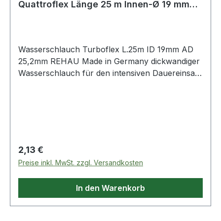
Quattroflex Länge 25 m Innen-Ø 19 mm
Außen-Ø 25
Wasserschlauch Turboflex L.25m ID 19mm AD
25,2mm REHAU Made in Germany dickwandiger
Wasserschlauch für den intensiven Dauereinsatz
mit sehr gutem Handling Festigkeitsträger: 24-
fädige Diagonalarmarierung, extrem druckfest
und formstabil Temperaturbereich: -20 °C bis
+60 °C Einsatzmöglichkeiten: Kommunen,
Sportanlagen, Landwirtschaft, Gärtnereien
Weitere technische Eigenschaften: ·
Regulärer Preis:
2,13 €
Aggregatzustand: Flüssig
Preise inkl. MwSt. zzgl. Versandkosten
In den Warenkorb