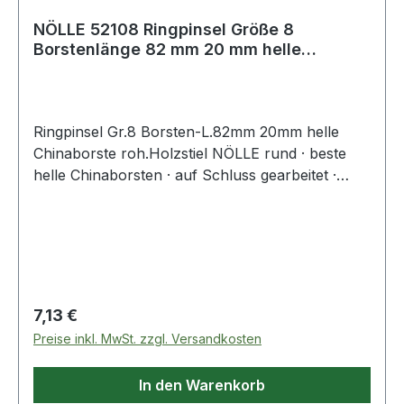
NÖLLE 52108 Ringpinsel Größe 8
Borstenlänge 82 mm 20 mm helle
Chinaborste roher
Ringpinsel Gr.8 Borsten-L.82mm 20mm helle
Chinaborste roh.Holzstiel NÖLLE rund · beste
helle Chinaborsten · auf Schluss gearbeitet ·
hitzebeständig · lösungsmittelbeständig ·
doppelter Fadenvorband · Nickelring · roher
Holzstiel - für höchste AnsprücheWeitere
technische Eigenschaften:· Bestückung: helle
Chinaborste· Ø: 20mm· Stiel: roher Holzstiel
Regulärer Preis:
7,13 €
Preise inkl. MwSt. zzgl. Versandkosten
In den Warenkorb