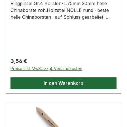
Ringpinsel Gr.4 Borsten-L.75mm 20mm helle
Chinaborste roh.Holzstiel NÖLLE rund · beste
helle Chinaborsten · auf Schluss gearbeitet ·
hitzebeständig · lösungsmittelbeständig ·
doppelter Fadenvorband · Nickelring · roher
Holzstiel - für höchste AnsprücheWeitere
technische Eigenschaften:· Bestückung: helle
Chinaborste· Ø: 20mm· Stiel: roher Holzstiel
Regulärer Preis:
3,56 €
Preise inkl. MwSt. zzgl. Versandkosten
In den Warenkorb