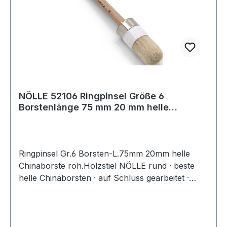
NÖLLE 52106 Ringpinsel Größe 6
Borstenlänge 75 mm 20 mm helle
Chinaborste roher
Ringpinsel Gr.6 Borsten-L.75mm 20mm helle
Chinaborste roh.Holzstiel NÖLLE rund · beste
helle Chinaborsten · auf Schluss gearbeitet ·
hitzebeständig · lösungsmittelbeständig ·
doppelter Fadenvorband · Nickelring · roher
Holzstiel - für höchste AnsprücheWeitere
technische Eigenschaften:· Bestückung: helle