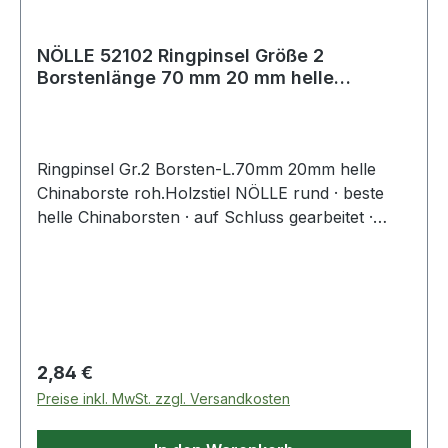
NÖLLE 52102 Ringpinsel Größe 2
Borstenlänge 70 mm 20 mm helle
Chinaborste roher
Ringpinsel Gr.2 Borsten-L.70mm 20mm helle
Chinaborste roh.Holzstiel NÖLLE rund · beste
helle Chinaborsten · auf Schluss gearbeitet ·
hitzebeständig · lösungsmittelbeständig ·
doppelter Fadenvorband · Nickelring · roher
Holzstiel - für höchste AnsprücheWeitere
technische Eigenschaften:· Bestückung: helle
Chinaborste· Ø: 20mm· Stiel: roher Holzstiel
Regulärer Preis:
2,84 €
Preise inkl. MwSt. zzgl. Versandkosten